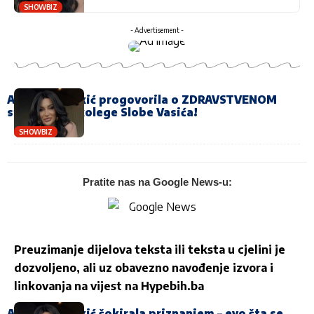
SHOWBIZ
- Advertisement -
Andreana Čekić progovorila o ZDRAVSTVENOM
stanju svog kolege Slobe Vasića!
SHOWBIZ
Pratite nas na Google News-u:
Preuzimanje dijelova teksta ili teksta u cjelini je
dozvoljeno, ali uz obavezno navođenje izvora i
linkovanja na vijest na
Hypebih.ba
Andreana Čekić šokirala priznanjem – evo šta se