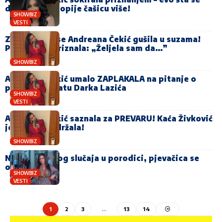
dogodi kad popije čašicu više!
SHOWBIZ
VESTI
Zbog ovoga se Andreana Čekić gušila u suzama!
Pred svima priznala: „Željela sam da…”
SHOWBIZ
Andreana Čekić umalo ZAPLAKALA na pitanje o
pokojnom bratu Darka Lazića
SHOWBIZ
VESTI
Andreana Čekić saznala za PREVARU! Kaća Živković
je odmah podržala!
SHOWBIZ
Nakon smrtnog slučaja u porodici, pjevačica se
oglasila
SHOWBIZ
VESTI
1
2
3
…
13
14