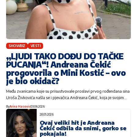
SHOWBIZ
VESTI
„LJUDI TAKO DOĐU DO TAČKE
PUCANJA“! Andreana Čekić
progovorila o Mini Kostić – ovo
je bio okidač?
Među zvanicama koje su prisustvovale proslavi prvog rođendana sina
Uroša Živkovića našla se i pjevačica Andreana Čekić, koja je svojim…
By
Arina Hasovic
03.06.2026
28.05.2026
Ovaj veliki hit je Andreana
Čekić odbila da snimi, gorko se
pokajala!