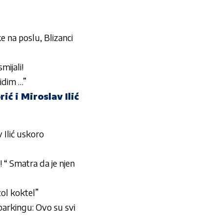
e na poslu, Blizanci
ijali!
vidim …”
 i Miroslav Ilić
Ilić uskoro
“ Smatra da je njen
zol koktel”
parkingu: Ovo su svi