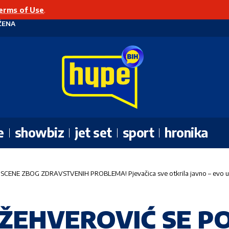
erms of Use
.
ŽENA
e
showbiz
jet set
sport
hronika
ENE ZBOG ZDRAVSTVENIH PROBLEMA! Pjevačica sve otkrila javno – evo u č
ŽEHVEROVIĆ SE PO