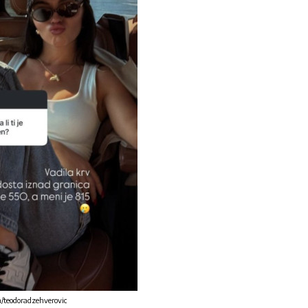
n/teodoradzehverovic