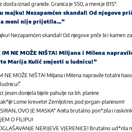
e dosta iznad granide. Granica je 550, a meni je 815“.
tu majku! Nezapamćen skandal! Od njegove prič
a meni nije prijetila…”
ajku! Nezapamćen skandal! Od njegove priče bi i kamen z
IM NE MOŽE NIŠTA! Miljana i Milena napravile
te Marija Kulić smjesti u ludnicu!”
E MOŽE NIŠTA! Miljana i Milena napravile totalni haos: 
 ludnicu!”
ci: Jesen donijela bijele pahulje na bh. planine
oj ak*iji! Lome krevete! Zemljotres pod jorgan-planinom!
IRAN, OVO JE MASKA“ Anita brutalno pon*zila i raskrink
EM O FILIPU!
AŠAVANJE NERIJEVE VJERENICE! Brutalno ud*rila na