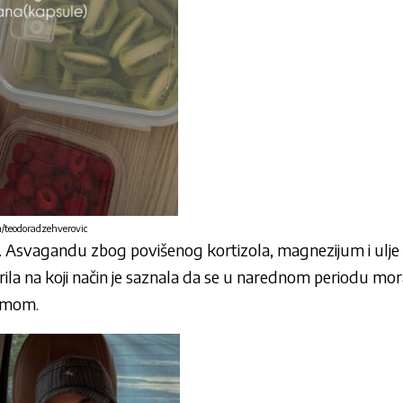
n/teodoradzehverovic
Asvagandu zbog povišenog kortizola, magnezijum i ulje 
krila na koji način je saznala da se u narednom periodu mor
emom.