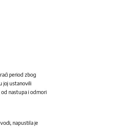
kraći period zbog
 joj ustanovili
u od nastupa i odmori
odi, napustila je