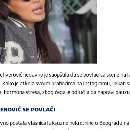
ehverović
nedavno je saopštila da se povlači sa scene na 
Kako je otkrila svojim pratiocima na Instagramu, ljekari su
la, hormona stresa, zbog čega je odlučila da napravi pauz
EROVIĆ SE POVLAČI
avno postala vlasnica luksuzne nekretnine u Beogradu na v