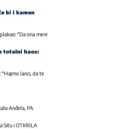
e bi i kamen
aplakao: “Da ona meni
 totalni haos:
“Hajmo lanci, da te
ala Anđela, PA
 Situ i OTKRILA