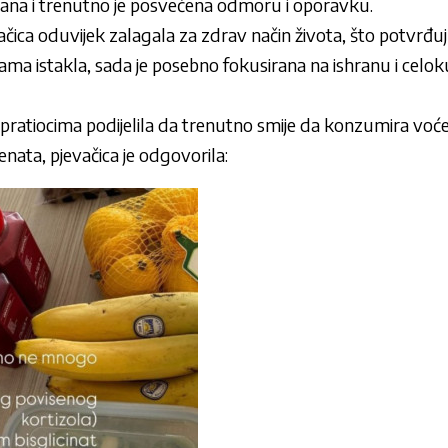
 dana i trenutno je posvećena odmoru i oporavku.
čica oduvijek zalagala za zdrav način života, što potvrđuju 
sama istakla, sada je posebno fokusirana na ishranu i celo
pratiocima podijelila da trenutno smije da konzumira voće 
enata, pjevačica je odgovorila: