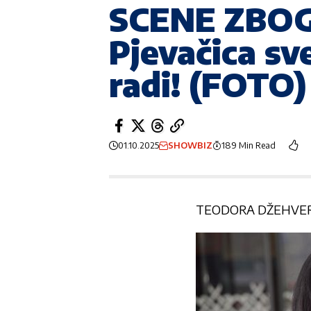
SCENE ZBO
Pjevačica sv
radi! (FOTO)
01.10.2025
SHOWBIZ
189 Min Read
TEODORA DŽEHVER