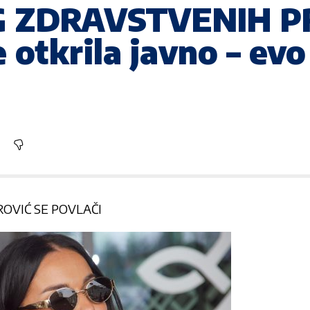
G ZDRAVSTVENIH 
e otkrila javno – ev
OVIĆ SE POVLAČI