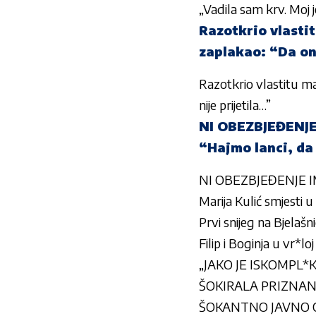
„Vadila sam krv. Moj j
Razotkrio vlasti
zaplakao: “Da on
Razotkrio vlastitu m
nije prijetila…”
NI OBEZBJEĐENJE 
“Hajmo lanci, da 
NI OBEZBJEĐENJE IM N
Marija Kulić smjesti u
Prvi snijeg na Bjelašni
Filip i Boginja u vr*l
„JAKO JE ISKOMPL*KS
ŠOKIRALA PRIZNANJ
ŠOKANTNO JAVNO OGL