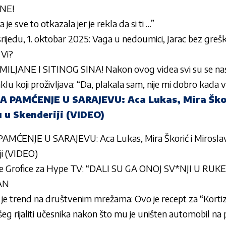
NE!
a je sve to otkazala jer je rekla da si ti …”
ijedu, 1. oktobar 2025: Vaga u nedoumici, Jarac bez grešk
Vi?
JANE I SITINOG SINA! Nakon ovog videa svi su se nasm
klu koji proživljava: “Da, plakala sam, nije mi dobro kada 
PAMĆENJE U SARAJEVU: Aca Lukas, Mira Škorić
 u Skenderiji (VIDEO)
ĆENJE U SARAJEVU: Aca Lukas, Mira Škorić i Miroslav 
ji (VIDEO)
e Grofice za Hype TV: “DALI SU GA ONOJ SV*NJI U RUKE! 
AN
 je trend na društvenim mrežama: Ovo je recept za “Korti
eg rijaliti učesnika nakon što mu je uništen automobil na 