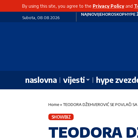
By using this site, you agree to the
Privacy Policy
and
T
NAJNOVIJE
HOROSKOP
HYPE 
Subota, 08.08.2026
naslovna
vijesti
hype zvezd
Home
»
TEODORA DŽEHVEROVIĆ SE POVLAČI SA SC
SHOWBIZ
TEODORA D