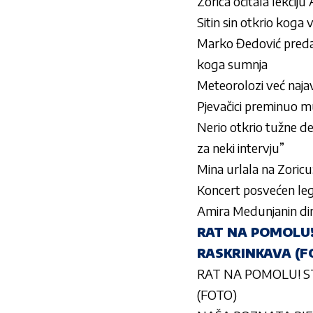
Zorica očitala lekcij
Sitin sin otkrio koga 
Marko Đedović predao 
koga sumnja
Meteorolozi već najav
Pjevačici preminuo muž
Nerio otkrio tužne det
za neki intervju”
Mina urlala na Zoric
Koncert posvećen leg
Amira Medunjanin dirn
RAT NA POMOLU! 
RASKRINKAVA (F
RAT NA POMOLU! ST
(FOTO)