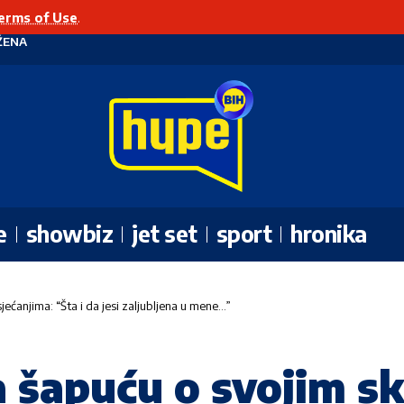
erms of Use
.
ŽENA
e
showbiz
jet set
sport
hronika
ećanjima: “Šta i da jesi zaljubljena u mene…”
 šapuću o svojim s