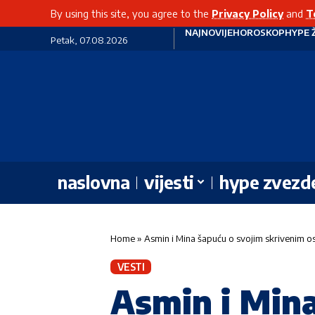
By using this site, you agree to the
Privacy Policy
and
T
NAJNOVIJE
HOROSKOP
HYPE 
Petak, 07.08.2026
naslovna
vijesti
hype zvezd
Home
»
Asmin i Mina šapuću o svojim skrivenim osj
VESTI
Asmin i Mina