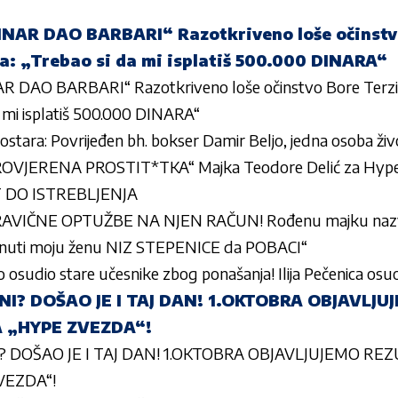
INAR DAO BARBARI“ Razotkriveno loše očinstvo
la: „Trebao si da mi isplatiš 500.000 DINARA“
R DAO BARBARI“ Razotkriveno loše očinstvo Bore Terzić
da mi isplatiš 500.000 DINARA“
stara: Povrijeđen bh. bokser Damir Beljo, jedna osoba ži
OVJERENA PROSTIT*TKA“ Majka Teodore Delić za Hy
 RAT DO ISTREBLJENJA
TRAVIČNE OPTUŽBE NA NJEN RAČUN! Rođenu majku na
gurnuti moju ženu NIZ STEPENICE da POBACI“
osudio stare učesnike zbog ponašanja! Ilija Pečenica osuo 
NI? DOŠAO JE I TAJ DAN! 1.OKTOBRA OBJAVLJ
 „HYPE ZVEZDA“!
? DOŠAO JE I TAJ DAN! 1.OKTOBRA OBJAVLJUJEMO RE
VEZDA“!