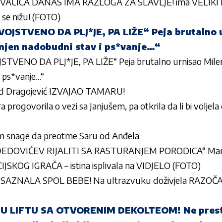
AČICA DANAS IMA RAZLOGA ZA SLAVLJE! ima VELIKI 
e se nižu! (FOTO)
OJSTVENO DA PLJ*JE, PA LIŽE“ Peja brutalno 
njen nadobudni stav i ps*vanje…“
TVENO DA PLJ*JE, PA LIŽE“ Peja brutalno urnisao Mile
i ps*vanje…“
d Dragojević IZVAJAO TAMARU!
 progovorila o vezi sa Janjušem, pa otkrila da li bi voljela
om snage da preotme Saru od Anđela
DOVIĆEV RIJALITI SA RASTURANJEM PORODICA“ Marija 
KOG IGRAČA – istina isplivala na VIDJELO (FOTO)
AZNALA SPOL BEBE! Na ultrazvuku doživjela RAZOČAR
U LIFTU SA OTVORENIM DEKOLTEOM! Ne presta