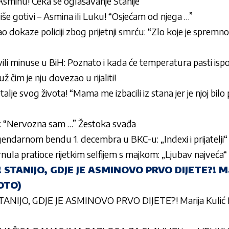
u Asminu! Čeka se oglašavanje Stanije
više gotivi – Asmina ili Luku! “Osjećam od njega …”
dokaze policiji zbog prijetnji smrću: “Zlo koje je spremno
ili minuse u BiH: Poznato i kada će temperatura pasti isp
 čim je nju dovezao u rijaliti!
alje svog života! “Mama me izbacili iz stana jer je njoj bilo
u: “Nervozna sam …” Žestoka svađa
endarnom bendu 1. decembra u BKC-u: „Indexi i prijatelji“
ula pratioce rijetkim selfijem s majkom: „Ljubav najveća“
STANIJO, GDJE JE ASMINOVO PRVO DIJETE?! Mar
OTO)
ANIJO, GDJE JE ASMINOVO PRVO DIJETE?! Marija Kuli