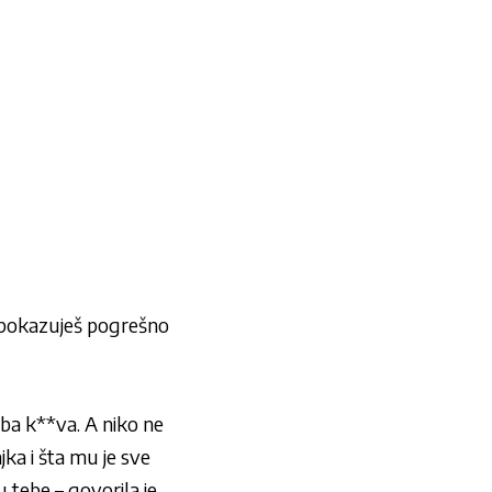
Ti pokazuješ pogrešno
aba k**va. A niko ne
jka i šta mu je sve
 tebe – govorila je