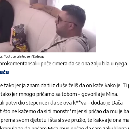
or: Youtube printscreen/Zadruga
rokomentarisali i priče cimera da se ona zaljubila u njega.
uću
ije tako jer ja znam da ti iz duše želiš da on kaže kako je. 
 tako jer mnogo pričamo sa tobom – govorila je Mina.
ali potvrdio stepenice i da se ova k**va – dodao je Dača.
at što ne kažemo da si ti monstr*m jer si pričao da mu je b
 prema svom djetetu i šta si sve pružio, te kakva je ona ma
 krenula to da pričam Mića mi je pričao da sam zaljubljena u