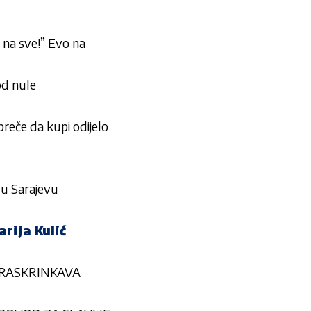
 na sve!” Evo na
od nule
 preče da kupi odijelo
 u Sarajevu
ija Kulić
ć RASKRINKAVA