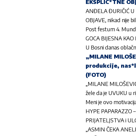
EKSPLIC*TNE OBJ
ANĐELA ĐURIČIĆ U 
OBJAVE, nikad nije 
Post festum 4. Mundij
GOCA BIJESNA KAO RI
U Bosni danas oblačno
„MILANE MILOŠEV
produkcije, nas*
(FOTO)
„MILANE MILOŠEVIĆU 
žele da je UVUKU u ri
Meni je ovo motivacij
HYPE PAPARAZZO –
PRIJATELJSTVA i U
„ASMIN ČEKA ANELI, A