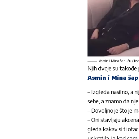
Asmin i Mina šapuću / Izv
Njih dvoje su takođe p
Asmin i Mina šap
– Izgleda nasilno, a n
sebe, a znamo da nije
– Dovoljno je što je m
– Oni stavljaju akcen
gleda kakav si ti otac
uskratila. Ja kad sam