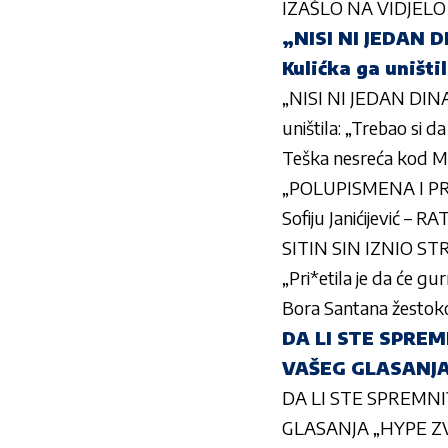
IZAŠLO NA VIDJELO
„NISI NI JEDAN D
Kulićka ga uništi
„NISI NI JEDAN DINA
uništila: „Trebao si 
Teška nesreća kod Mo
„POLUPISMENA I PR
Sofiju Janićijević –
SITIN SIN IZNIO S
„Pri*etila je da će 
Bora Santana žestoko 
DA LI STE SPREM
VAŠEG GLASANJA
DA LI STE SPREMNI
GLASANJA „HYPE Z