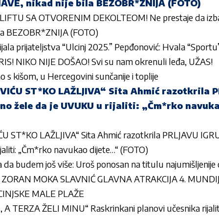
AVE, nikad nije bila BEZOBR*ZNIJA (FOTO)
LIFTU SA OTVORENIM DEKOLTEOM! Ne prestaje da izb
bila BEZOBR*ZNIJA (FOTO)
ala prijateljstva “Ulcinj 2025.” Pepđonović: Hvala “Sportu
S! NIKO NIJE DOŠAO! Svi su nam okrenuli leđa, UŽAS!
 s kišom, u Hercegovini sunčanije i toplije
IĆU ST*KO LAŽLJIVA“ Sita Ahmić razotkrila 
lno žele da je UVUKU u rijaliti: „Čm*rko navuk
ST*KO LAŽLJIVA“ Sita Ahmić razotkrila PRLJAVU IGRU 
jaliti: „Čm*rko navukao dijete…“ (FOTO)
a da budem još više: Uroš ponosan na titulu najumišljenije
 ZORAN MOKA SLAVNIĆ GLAVNA ATRAKCIJA 4. MUNDI
LCINJSKE MALE PLAŽE
 TERZA ŽELI MINU“ Raskrinkani planovi učesnika rijalit