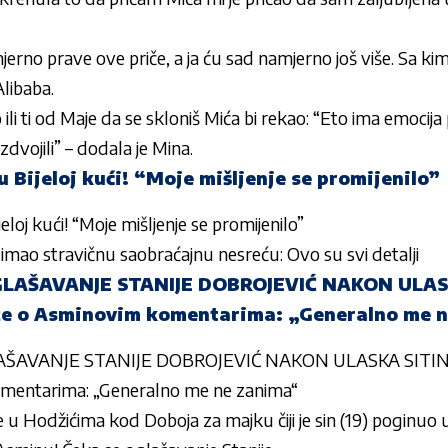
amjerno prave ove priče, a ja ću sad namjerno još više. Sa k
libaba.
ili ti od Maje da se skloniš Mića bi rekao: “Eto ima emocija 
zdvojili” – dodala je Mina.
 Bijeloj kući! “Moje mišljenje se promijenilo”
loj kući! “Moje mišljenje se promijenilo”
a imao stravičnu saobraćajnu nesreću: Ovo su svi detalji
LAŠAVANJE STANIJE DOBROJEVIĆ NAKON ULAS
aže o Asminovim komentarima: „Generalno me 
ŠAVANJE STANIJE DOBROJEVIĆ NAKON ULASKA SITINO
mentarima: „Generalno me ne zanima“
 u Hodžićima kod Doboja za majku čiji je sin (19) poginuo