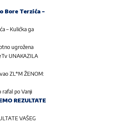
 Bore Terzića –
a – Kulićka ga
votno ugrožena
peTv UNAKAZILA
zvao ZL*M ŽENOM:
rafal po Vanji
UJEMO REZULTATE
ZULTATE VAŠEG