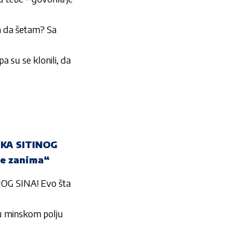
im da šetam? Sa
pa su se klonili, da
KA SITINOG
ne zanima“
G SINA! Evo šta
 u minskom polju