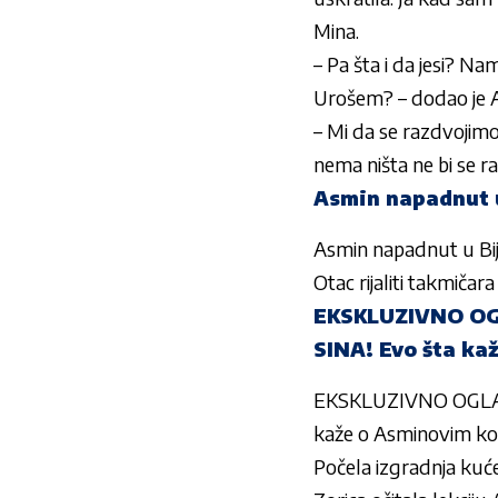
Mina.
– Pa šta i da jesi? N
Urošem? – dodao je A
– Mi da se razdvojimo 
nema ništa ne bi se ra
Asmin napadnut u
Asmin napadnut u Bije
Otac rijaliti takmičar
EKSKLUZIVNO OG
SINA! Evo šta k
EKSKLUZIVNO OGLA
kaže o Asminovim ko
Počela izgradnja kuće