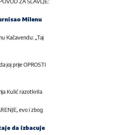
POVOD ZA SLAVLJE:
urnisao Milenu
nu Kačavendu: „Taj
 da joj prije OPROSTI
Kulić razotkrila
ENJE, evo i zbog
je da izbacuje