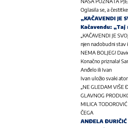
NAŠA POZNATA PJEV
Oglasila se, a čestitk
„KAČAVENDI JE SV
Kačavendu: „Taj 
„KAČAVENDI JE SVOJS
njen nadobudni stav 
NEMA BOLJEG! Davi
Konačno priznala! Sara
Anđelo ili Ivan
Ivan uložio svaki at
„NE GLEDAM VIŠE ĐE
GLAVNOG PRODUKCIJS
MILICA TODOROVIĆ S
ČEGA
ANĐELA ĐURIČIĆ 