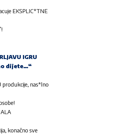
acuje EKSPLIC*TNE
”!
PRLJAVU IGRU
ao dijete…“
produkcije, nas*lno
 osobe!
JALA
ija, konačno sve