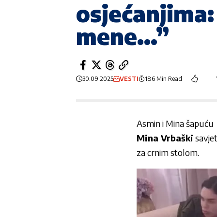
osjećanjima: 
mene…”
30.09.2025
VESTI
186 Min Read
Asmin i Mina šapuću
Mina Vrbaški
savjet
za crnim stolom.