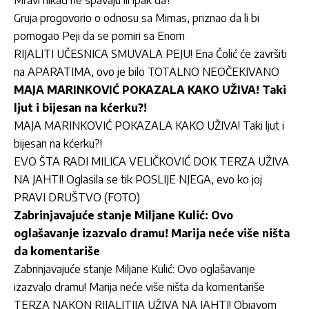
Mravi nikad ne spavaju ili ipak da?
Gruja progovorio o odnosu sa Mimas, priznao da li bi
pomogao Peji da se pomiri sa Enom
RIJALITI UČESNICA SMUVALA PEJU! Ena Čolić će završiti
na APARATIMA, ovo je bilo TOTALNO NEOČEKIVANO
MAJA MARINKOVIĆ POKAZALA KAKO UŽIVA! Taki
ljut i bijesan na kćerku?!
MAJA MARINKOVIĆ POKAZALA KAKO UŽIVA! Taki ljut i
bijesan na kćerku?!
EVO ŠTA RADI MILICA VELIČKOVIĆ DOK TERZA UŽIVA
NA JAHTI! Oglasila se tik POSLIJE NJEGA, evo ko joj
PRAVI DRUŠTVO (FOTO)
Zabrinjavajuće stanje Miljane Kulić: Ovo
oglašavanje izazvalo dramu! Marija neće više ništa
da komentariše
Zabrinjavajuće stanje Miljane Kulić: Ovo oglašavanje
izazvalo dramu! Marija neće više ništa da komentariše
TERZA NAKON RIJALITIJA UŽIVA NA JAHTI! Objavom