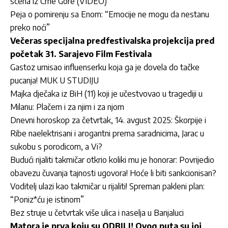
scena iz Crne Gore (VIDEO)
Peja o pomirenju sa Enom: “Emocije ne mogu da nestanu
preko noći”
Večeras specijalna predfestivalska projekcija pred
početak 31. Sarajevo Film Festivala
Gastoz urnisao influenserku koja ga je dovela do tačke
pucanja! MUK U STUDIJU
Majka dječaka iz BiH (11) koji je učestvovao u tragediji u
Milanu: Plačem i za njim i za njom
Dnevni horoskop za četvrtak, 14. avgust 2025: Škorpije i
Ribe naelektrisani i arogantni prema saradnicima, Jarac u
sukobu s porodicom, a Vi?
Budući rijaliti takmičar otkrio koliki mu je honorar: Povrijedio
obavezu čuvanja tajnosti ugovora! Hoće li biti sankcionisan?
Voditelj ulazi kao takmičar u rijaliti! Spreman pakleni plan:
“Poniz*ću je istinom”
Bez struje u četvrtak više ulica i naselja u Banjaluci
Matora je prva koju su ODBILI! Ovog puta su joj