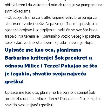
obilazi teren i da vatrogasci odmah reaguju sa pumpama na
svim lokacijama.
– Obezbijedili smo za kratko vrijeme veliki broj pumpi za
izbacivanje vode i isušivača pa se građani mogu javljati na
sljedeće brojeve i uz strpljenje uradit će se sve što bude
trebalo! Na terenu je i Komunalno vozilo većeg kapaciteta
koje izvlači vodu iz stambenih zgrada – naveo je Bojić.
Upisaće me kao oca, planiramo
Barbarino krštenje! Šok preokret u
odnosu Milice i Terze! Pokajao se što
je izgubio, shvatio svoju najveću
grešku!
Upisaće me kao oca, planiramo Barbarino krštenje! Šok
preokret u odnosu Milice i Terze! Pokajao se što je izgubio,
shvatio svoju najveću grešku!