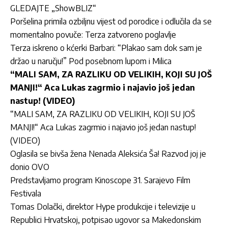
GLEDAJTE „ShowBLIZ“
Poršelina primila ozbiljnu vijest od porodice i odlučila da se
momentalno povuče: Terza zatvoreno poglavlje
Terza iskreno o kćerki Barbari: “Plakao sam dok sam je
držao u naručju!” Pod posebnom lupom i Milica
“MALI SAM, ZA RAZLIKU OD VELIKIH, KOJI SU JOŠ
MANJI!“ Aca Lukas zagrmio i najavio još jedan
nastup! (VIDEO)
“MALI SAM, ZA RAZLIKU OD VELIKIH, KOJI SU JOŠ
MANJI!“ Aca Lukas zagrmio i najavio još jedan nastup!
(VIDEO)
Oglasila se bivša žena Nenada Aleksića Ša! Razvod joj je
donio OVO
Predstavljamo program Kinoscope 31. Sarajevo Film
Festivala
Tomas Dolački, direktor Hype produkcije i televizije u
Republici Hrvatskoj, potpisao ugovor sa Makedonskim