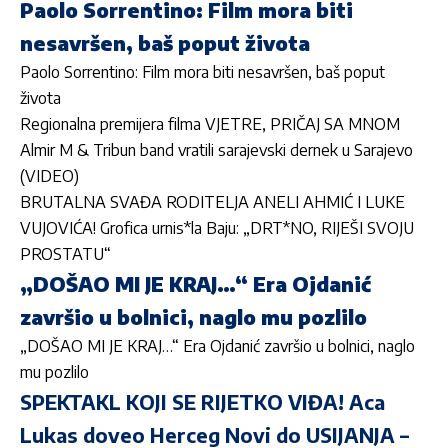
Paolo Sorrentino: Film mora biti
nesavršen, baš poput života
Paolo Sorrentino: Film mora biti nesavršen, baš poput
života
Regionalna premijera filma VJETRE, PRIČAJ SA MNOM
Almir M & Tribun band vratili sarajevski dernek u Sarajevo
(VIDEO)
BRUTALNA SVAĐA RODITELJA ANELI AHMIĆ I LUKE
VUJOVIĆA! Grofica urnis*la Baju: „DRT*NO, RIJEŠI SVOJU
PROSTATU“
„DOŠAO MI JE KRAJ…“ Era Ojdanić
završio u bolnici, naglo mu pozlilo
„DOŠAO MI JE KRAJ…“ Era Ojdanić završio u bolnici, naglo
mu pozlilo
SPEKTAKL KOJI SE RIJETKO VIĐA! Aca
Lukas doveo Herceg Novi do USIJANJA –