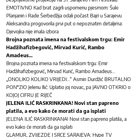
EMOTIVNO Kad brat zagrli uspomenu pjesmom: Šuki
Planjanin i Rade Šerbedžija odali počast Bajri u Sarajevu
Aleksandra progovorila prvi put o nepoznatim detaljima:
Djevojka nije imala izbora
Brojna poznata imena na festivalskom trgu: Emir
Hadžihafizbegović, Mirvad Kurić, Rambo
Amadeus…
Brojna poznata imena na festivalskom trgu: Emir
Hadžihafizbegović, Mirvad Kurić, Rambo Amadeus…
„ONOLIKO KOLIKO VRIJEDI…“ Asmin Durdžić BRUTALNO
PON*ZIO Jelenu Ilić: Uplatio joj novac, pa JAVNO OTKRIO o
KOJOJ CIFRU JE RIJEČ
JELENA ILIĆ RASKRINKANA! Novi stan papreno
platila, a evo kako će morati da ga isplati
JELENA ILIĆ RASKRINKANA! Novi stan papreno platila, a
evo kako će morati da ga isplati
GLAMUR, ZVIJEZDE I SRCE SARAJEVA: Hype TV