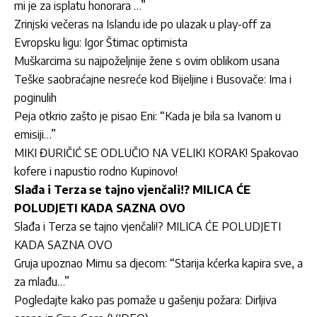
mi je za isplatu honorara …”
Zrinjski večeras na Islandu ide po ulazak u play-off za
Evropsku ligu: Igor Štimac optimista
Muškarcima su najpoželjnije žene s ovim oblikom usana
Teške saobraćajne nesreće kod Bijeljine i Busovače: Ima i
poginulih
Peja otkrio zašto je pisao Eni: “Kada je bila sa Ivanom u
emisiji…”
MIKI ĐURIČIĆ SE ODLUČIO NA VELIKI KORAK! Spakovao
kofere i napustio rodno Kupinovo!
Slađa i Terza se tajno vjenčali!? MILICA ĆE
POLUDJETI KADA SAZNA OVO
Slađa i Terza se tajno vjenčali!? MILICA ĆE POLUDJETI
KADA SAZNA OVO
Gruja upoznao Mimu sa djecom: “Starija kćerka kapira sve, a
za mlađu…”
Pogledajte kako pas pomaže u gašenju požara: Dirljiva