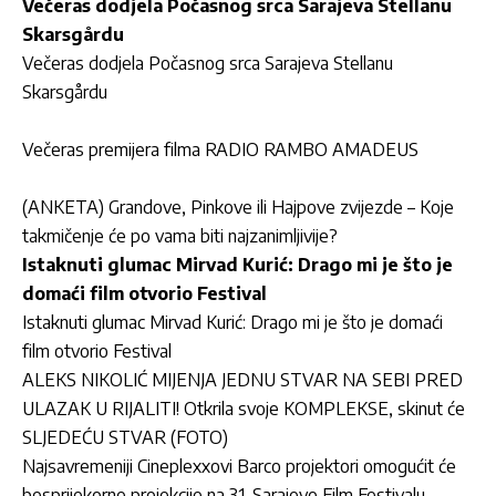
Večeras dodjela Počasnog srca Sarajeva Stellanu
Skarsgårdu
Večeras dodjela Počasnog srca Sarajeva Stellanu
Skarsgårdu
Večeras premijera filma RADIO RAMBO AMADEUS
(ANKETA) Grandove, Pinkove ili Hajpove zvijezde – Koje
takmičenje će po vama biti najzanimljivije?
Istaknuti glumac Mirvad Kurić: Drago mi je što je
domaći film otvorio Festival
Istaknuti glumac Mirvad Kurić: Drago mi je što je domaći
film otvorio Festival
ALEKS NIKOLIĆ MIJENJA JEDNU STVAR NA SEBI PRED
ULAZAK U RIJALITI! Otkrila svoje KOMPLEKSE, skinut će
SLJEDEĆU STVAR (FOTO)
Najsavremeniji Cineplexxovi Barco projektori omogućit će
besprijekorne projekcije na 31. Sarajevo Film Festivalu