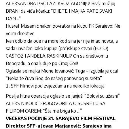
ALEKSANDRA PROLAZI KROZ AGONIJU! Bivši muž joj
BRANI da viđa kćerku: “DIJETE I MAJKA PATE SVAKI
DAN…“
Husref Musemić nakon povratka na klupu FK Sarajevo: Ne
volim direktive
Ivan odbio da ode na more kod sina jer nije imao novca, a
sada uhvaćen kako kupuje (pre)skupe stvari (FOTO)
GASTOZ I ANĐELA RASKINULI? On sa društvom u
Beogradu, a ona luduje po Crnoj Gori!
Oglasila se majka Mione Jovanović: Tuga – izgubila je oca!
“Neka te čuva Bog do našeg ponovnog susreta”
SFF Filmovi pod zvijezdama na nekoliko lokacija
Poslije hitne operacije oglasio se Janjuš: “Bolovi su užasni”
ALEKS NIKOLIĆ PROGOVORILA O SUSRETU SA
FILIPOM CAREM: “Šta me briga ko …”
VEČERAS POČINJE 31. SARAJEVO FILM FESTIVAL
Direktor SFF-a Jovan Marjanović: Sarajevo ima