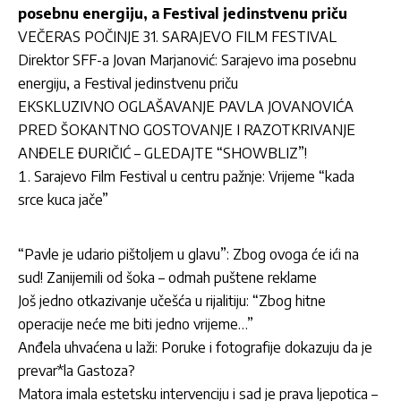
posebnu energiju, a Festival jedinstvenu priču
VEČERAS POČINJE 31. SARAJEVO FILM FESTIVAL
Direktor SFF-a Jovan Marjanović: Sarajevo ima posebnu
energiju, a Festival jedinstvenu priču
EKSKLUZIVNO OGLAŠAVANJE PAVLA JOVANOVIĆA
PRED ŠOKANTNO GOSTOVANJE I RAZOTKRIVANJE
ANĐELE ĐURIČIĆ – GLEDAJTE “SHOWBLIZ”!
Sarajevo Film Festival u centru pažnje: Vrijeme “kada
srce kuca jače”
“Pavle je udario pištoljem u glavu”: Zbog ovoga će ići na
sud! Zanijemili od šoka – odmah puštene reklame
Još jedno otkazivanje učešća u rijalitiju: “Zbog hitne
operacije neće me biti jedno vrijeme…”
Anđela uhvaćena u laži: Poruke i fotografije dokazuju da je
prevar*la Gastoza?
Matora imala estetsku intervenciju i sad je prava ljepotica –