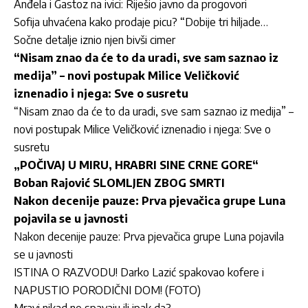
Anđela i Gastoz na ivici: Riješio javno da progovori
Sofija uhvaćena kako prodaje picu? “Dobije tri hiljade…
Sočne detalje iznio njen bivši cimer
“Nisam znao da će to da uradi, sve sam saznao iz
medija” – novi postupak Milice Veličković
iznenadio i njega: Sve o susretu
“Nisam znao da će to da uradi, sve sam saznao iz medija” –
novi postupak Milice Veličković iznenadio i njega: Sve o
susretu
„POČIVAJ U MIRU, HRABRI SINE CRNE GORE“
Boban Rajović SLOMLJEN ZBOG SMRTI
Nakon decenije pauze: Prva pjevačica grupe Luna
pojavila se u javnosti
Nakon decenije pauze: Prva pjevačica grupe Luna pojavila
se u javnosti
ISTINA O RAZVODU! Darko Lazić spakovao kofere i
NAPUSTIO PORODIČNI DOM! (FOTO)