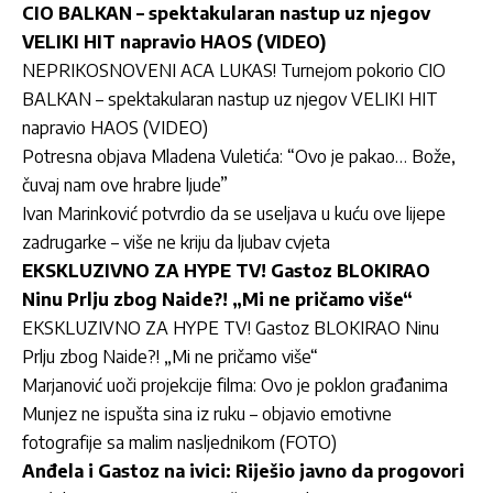
CIO BALKAN – spektakularan nastup uz njegov
VELIKI HIT napravio HAOS (VIDEO)
NEPRIKOSNOVENI ACA LUKAS! Turnejom pokorio CIO
BALKAN – spektakularan nastup uz njegov VELIKI HIT
napravio HAOS (VIDEO)
Potresna objava Mladena Vuletića: “Ovo je pakao… Bože,
čuvaj nam ove hrabre ljude”
Ivan Marinković potvrdio da se useljava u kuću ove lijepe
zadrugarke – više ne kriju da ljubav cvjeta
EKSKLUZIVNO ZA HYPE TV! Gastoz BLOKIRAO
Ninu Prlju zbog Naide?! „Mi ne pričamo više“
EKSKLUZIVNO ZA HYPE TV! Gastoz BLOKIRAO Ninu
Prlju zbog Naide?! „Mi ne pričamo više“
Marjanović uoči projekcije filma: Ovo je poklon građanima
Munjez ne ispušta sina iz ruku – objavio emotivne
fotografije sa malim nasljednikom (FOTO)
Anđela i Gastoz na ivici: Riješio javno da progovori