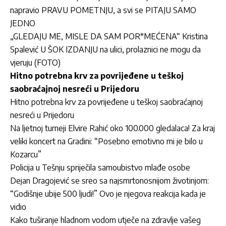
napravio PRAVU POMETNJU, a svi se PITAJU SAMO
JEDNO
„GLEDAJU ME, MISLE DA SAM POR*MEĆENA“ Kristina
Spalević U ŠOK IZDANJU na ulici, prolaznici ne mogu da
vjeruju (FOTO)
Hitno potrebna krv za povrijeđene u teškoj
saobraćajnoj nesreći u Prijedoru
Hitno potrebna krv za povrijeđene u teškoj saobraćajnoj
nesreći u Prijedoru
Na ljetnoj turneji Elvire Rahić oko 100.000 gledalaca! Za kraj
veliki koncert na Gradini: “Posebno emotivno mi je bilo u
Kozarcu”
Policija u Tešnju spriječila samoubistvo mlađe osobe
Dejan Dragojević se sreo sa najsmrtonosnijom životinjom:
“Godišnje ubije 500 ljudi!” Ovo je njegova reakcija kada je
vidio
Kako tuširanje hladnom vodom utječe na zdravlje vašeg