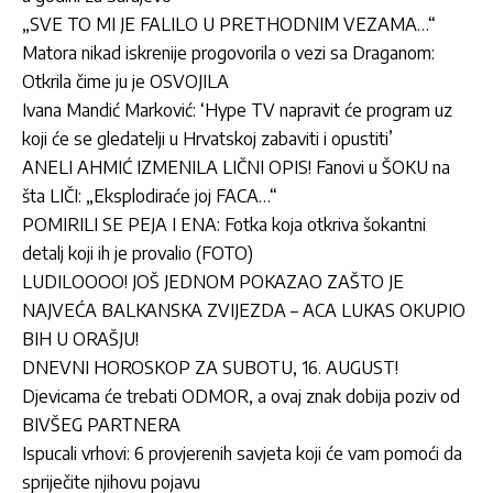
„SVE TO MI JE FALILO U PRETHODNIM VEZAMA…“
Matora nikad iskrenije progovorila o vezi sa Draganom:
Otkrila čime ju je OSVOJILA
Ivana Mandić Marković: ‘Hype TV napravit će program uz
koji će se gledatelji u Hrvatskoj zabaviti i opustiti’
ANELI AHMIĆ IZMENILA LIČNI OPIS! Fanovi u ŠOKU na
šta LIČI: „Eksplodiraće joj FACA…“
POMIRILI SE PEJA I ENA: Fotka koja otkriva šokantni
detalj koji ih je provalio (FOTO)
LUDILOOOO! JOŠ JEDNOM POKAZAO ZAŠTO JE
NAJVEĆA BALKANSKA ZVIJEZDA – ACA LUKAS OKUPIO
BIH U ORAŠJU!
DNEVNI HOROSKOP ZA SUBOTU, 16. AUGUST!
Djevicama će trebati ODMOR, a ovaj znak dobija poziv od
BIVŠEG PARTNERA
Ispucali vrhovi: 6 provjerenih savjeta koji će vam pomoći da
spriječite njihovu pojavu