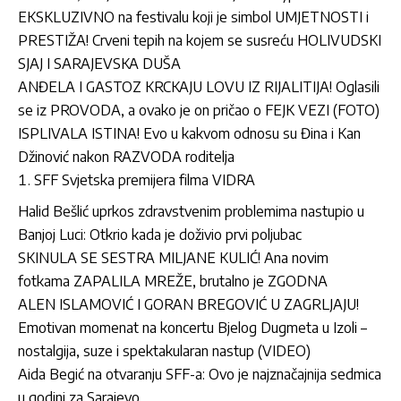
EKSKLUZIVNO na festivalu koji je simbol UMJETNOSTI i
PRESTIŽA! Crveni tepih na kojem se susreću HOLIVUDSKI
SJAJ I SARAJEVSKA DUŠA
ANĐELA I GASTOZ KRCKAJU LOVU IZ RIJALITIJA! Oglasili
se iz PROVODA, a ovako je on pričao o FEJK VEZI (FOTO)
ISPLIVALA ISTINA! Evo u kakvom odnosu su Đina i Kan
Džinović nakon RAZVODA roditelja
SFF Svjetska premijera filma VIDRA
Halid Bešlić uprkos zdravstvenim problemima nastupio u
Banjoj Luci: Otkrio kada je doživio prvi poljubac
SKINULA SE SESTRA MILJANE KULIĆ! Ana novim
fotkama ZAPALILA MREŽE, brutalno je ZGODNA
ALEN ISLAMOVIĆ I GORAN BREGOVIĆ U ZAGRLJAJU!
Emotivan momenat na koncertu Bjelog Dugmeta u Izoli –
nostalgija, suze i spektakularan nastup (VIDEO)
Aida Begić na otvaranju SFF-a: Ovo je najznačajnija sedmica
u godini za Sarajevo