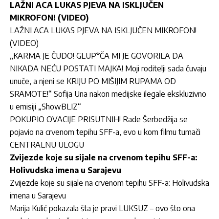
LAŽNI ACA LUKAS PJEVA NA ISKLJUČEN
MIKROFON! (VIDEO)
LAŽNI ACA LUKAS PJEVA NA ISKLJUČEN MIKROFON!
(VIDEO)
„KARMA JE ČUDO! GLUP*ČA MI JE GOVORILA DA
NIKADA NEĆU POSTATI MAJKA! Moji roditelji sada čuvaju
unuče, a njeni se KRIJU PO MIŠIJIM RUPAMA OD
SRAMOTE!“ Sofija Una nakon medijske ilegale ekskluzivno
u emisiji „ShowBLIZ“
POKUPIO OVACIJE PRISUTNIH! Rade Šerbedžija se
pojavio na crvenom tepihu SFF-a, evo u kom filmu tumači
CENTRALNU ULOGU
Zvijezde koje su sijale na crvenom tepihu SFF-a:
Holivudska imena u Sarajevu
Zvijezde koje su sijale na crvenom tepihu SFF-a: Holivudska
imena u Sarajevu
Marija Kulić pokazala šta je pravi LUKSUZ – ovo što ona