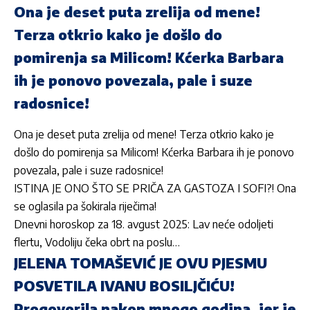
Ona je deset puta zrelija od mene!
Terza otkrio kako je došlo do
pomirenja sa Milicom! Kćerka Barbara
ih je ponovo povezala, pale i suze
radosnice!
Ona je deset puta zrelija od mene! Terza otkrio kako je
došlo do pomirenja sa Milicom! Kćerka Barbara ih je ponovo
povezala, pale i suze radosnice!
ISTINA JE ONO ŠTO SE PRIČA ZA GASTOZA I SOFI?! Ona
se oglasila pa šokirala riječima!
Dnevni horoskop za 18. avgust 2025: Lav neće odoljeti
flertu, Vodoliju čeka obrt na poslu…
JELENA TOMAŠEVIĆ JE OVU PJESMU
POSVETILA IVANU BOSILJČIĆU!
Progovorila nakon mnogo godina, jer je