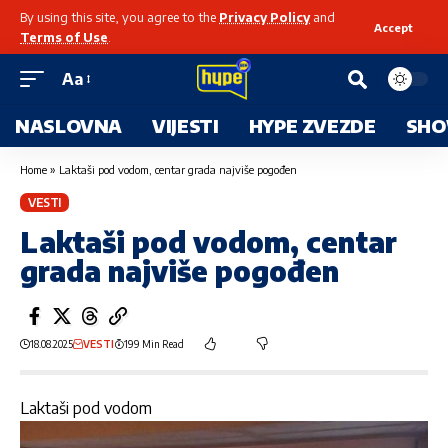
By using this site, you agree to the
Privacy Policy
and
Accept
Terms of Use
.
Aa
NASLOVNA
VIJESTI
HYPE ZVEZDE
SHO
Home
»
Laktaši pod vodom, centar grada najviše pogođen
VESTI
Laktaši pod vodom, centar
grada najviše pogođen
18.08.2025
VESTI
199 Min Read
Laktaši pod vodom