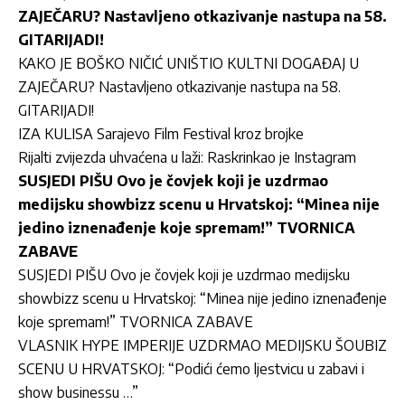
ZAJEČARU? Nastavljeno otkazivanje nastupa na 58.
GITARIJADI!
KAKO JE BOŠKO NIČIĆ UNIŠTIO KULTNI DOGAĐAJ U
ZAJEČARU? Nastavljeno otkazivanje nastupa na 58.
GITARIJADI!
IZA KULISA Sarajevo Film Festival kroz brojke
Rijalti zvijezda uhvaćena u laži: Raskrinkao je Instagram
SUSJEDI PIŠU Ovo je čovjek koji je uzdrmao
medijsku showbizz scenu u Hrvatskoj: “Minea nije
jedino iznenađenje koje spremam!” TVORNICA
ZABAVE
SUSJEDI PIŠU Ovo je čovjek koji je uzdrmao medijsku
showbizz scenu u Hrvatskoj: “Minea nije jedino iznenađenje
koje spremam!” TVORNICA ZABAVE
VLASNIK HYPE IMPERIJE UZDRMAO MEDIJSKU ŠOUBIZ
SCENU U HRVATSKOJ: “Podići ćemo ljestvicu u zabavi i
show businessu …”