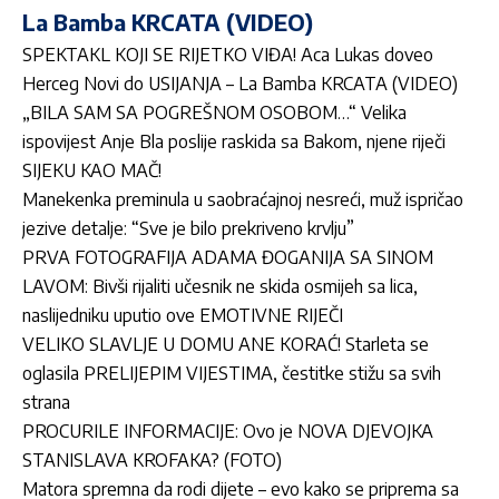
La Bamba KRCATA (VIDEO)
SPEKTAKL KOJI SE RIJETKO VIĐA! Aca Lukas doveo
Herceg Novi do USIJANJA – La Bamba KRCATA (VIDEO)
„BILA SAM SA POGREŠNOM OSOBOM…“ Velika
ispovijest Anje Bla poslije raskida sa Bakom, njene riječi
SIJEKU KAO MAČ!
Manekenka preminula u saobraćajnoj nesreći, muž ispričao
jezive detalje: “Sve je bilo prekriveno krvlju”
PRVA FOTOGRAFIJA ADAMA ĐOGANIJA SA SINOM
LAVOM: Bivši rijaliti učesnik ne skida osmijeh sa lica,
naslijedniku uputio ove EMOTIVNE RIJEČI
VELIKO SLAVLJE U DOMU ANE KORAĆ! Starleta se
oglasila PRELIJEPIM VIJESTIMA, čestitke stižu sa svih
strana
PROCURILE INFORMACIJE: Ovo je NOVA DJEVOJKA
STANISLAVA KROFAKA? (FOTO)
Matora spremna da rodi dijete – evo kako se priprema sa