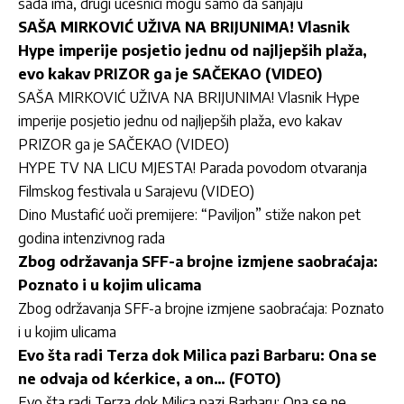
sada ima, drugi učesnici mogu samo da sanjaju
SAŠA MIRKOVIĆ UŽIVA NA BRIJUNIMA! Vlasnik
Hype imperije posjetio jednu od najljepših plaža,
evo kakav PRIZOR ga je SAČEKAO (VIDEO)
SAŠA MIRKOVIĆ UŽIVA NA BRIJUNIMA! Vlasnik Hype
imperije posjetio jednu od najljepših plaža, evo kakav
PRIZOR ga je SAČEKAO (VIDEO)
HYPE TV NA LICU MJESTA! Parada povodom otvaranja
Filmskog festivala u Sarajevu (VIDEO)
Dino Mustafić uoči premijere: “Paviljon” stiže nakon pet
godina intenzivnog rada
Zbog održavanja SFF-a brojne izmjene saobraćaja:
Poznato i u kojim ulicama
Zbog održavanja SFF-a brojne izmjene saobraćaja: Poznato
i u kojim ulicama
Evo šta radi Terza dok Milica pazi Barbaru: Ona se
ne odvaja od kćerkice, a on… (FOTO)
Evo šta radi Terza dok Milica pazi Barbaru: Ona se ne