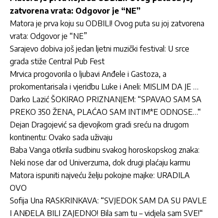
zatvorena vrata: Odgovor je “NE”
Matora je prva koju su ODBILI! Ovog puta su joj zatvorena
vrata: Odgovor je “NE”
Sarajevo dobiva još jedan ljetni muzički festival: U srce
grada stiže Central Pub Fest
Mrvica progovorila o ljubavi Anđele i Gastoza, a
prokomentarisala i vjeridbu Luke i Aneli: MISLIM DA JE …
Darko Lazić ŠOKIRAO PRIZNANJEM: “SPAVAO SAM SA
PREKO 350 ŽENA, PLAĆAO SAM INTIM*E ODNOSE…“
Dejan Dragojević sa djevojkom gradi sreću na drugom
kontinentu: Ovako sada uživaju
Baba Vanga otkrila sudbinu svakog horoskopskog znaka:
Neki nose dar od Univerzuma, dok drugi plaćaju karmu
Matora ispuniti najveću želju pokojne majke: URADILA
OVO
Sofija Una RASKRINKAVA: “SVJEDOK SAM DA SU PAVLE
I ANĐELA BILI ZAJEDNO! Bila sam tu – vidjela sam SVE!“