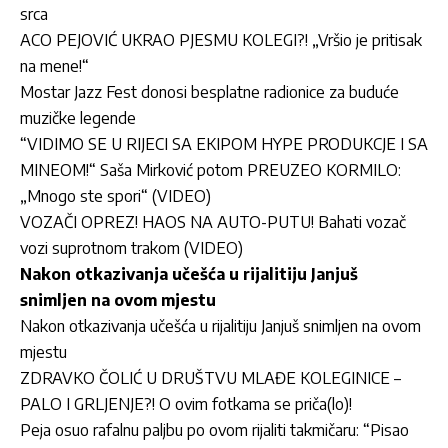
srca
ACO PEJOVIĆ UKRAO PJESMU KOLEGI?! „Vršio je pritisak
na mene!“
Mostar Jazz Fest donosi besplatne radionice za buduće
muzičke legende
“VIDIMO SE U RIJECI SA EKIPOM HYPE PRODUKCJE I SA
MINEOM!“ Saša Mirković potom PREUZEO KORMILO:
„Mnogo ste spori“ (VIDEO)
VOZAČI OPREZ! HAOS NA AUTO-PUTU! Bahati vozač
vozi suprotnom trakom (VIDEO)
Nakon otkazivanja učešća u rijalitiju Janjuš
snimljen na ovom mjestu
Nakon otkazivanja učešća u rijalitiju Janjuš snimljen na ovom
mjestu
ZDRAVKO ČOLIĆ U DRUŠTVU MLAĐE KOLEGINICE –
PALO I GRLJENJE?! O ovim fotkama se priča(lo)!
Peja osuo rafalnu paljbu po ovom rijaliti takmičaru: “Pisao