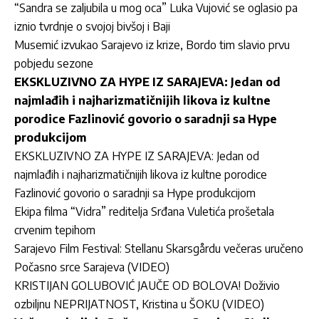
“Sandra se zaljubila u mog oca” Luka Vujović se oglasio pa
iznio tvrdnje o svojoj bivšoj i Baji
Musemić izvukao Sarajevo iz krize, Bordo tim slavio prvu
pobjedu sezone
EKSKLUZIVNO ZA HYPE IZ SARAJEVA: Jedan od
najmlađih i najharizmatičnijih likova iz kultne
porodice Fazlinović govorio o saradnji sa Hype
produkcijom
EKSKLUZIVNO ZA HYPE IZ SARAJEVA: Jedan od
najmlađih i najharizmatičnijih likova iz kultne porodice
Fazlinović govorio o saradnji sa Hype produkcijom
Ekipa filma “Vidra” reditelja Srđana Vuletića prošetala
crvenim tepihom
Sarajevo Film Festival: Stellanu Skarsgårdu večeras uručeno
Počasno srce Sarajeva (VIDEO)
KRISTIJAN GOLUBOVIĆ JAUČE OD BOLOVA! Doživio
ozbiljnu NEPRIJATNOST, Kristina u ŠOKU (VIDEO)