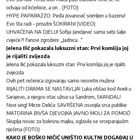
odvaja od kćerkice, a on… (FOTO)
HYPE PAPARAZZO: Peđa Jovanović snimljen u bazenu!
Evo šta radi – prisutni ŠOKIRANI (VIDEO)
UHVAĆENA NA DJELU! Sofija Janićijević sama sebi šalje
cvijeće?! Fanovi zgroženi: „Jadnica…“
Jelena Ilić pokazala luksuzni stan: Prvi komšija joj
je rijaliti zvijezda
Jelena Ilić pokazala luksuzni stan: Prvi komšija joj je rijaliti
zvijezda
Ovih pet rečenica izgovaraju samo nesretni muževi
RIJALITI DRAMA SE NASTAVLJA! Luka otišao kod Aneli u
Sarajevo, a njegov otac uživa sa Sandrom, SKANDAL!
Novi singl Mirze Delića: SAVRŠENA osvojila srca publike
MATORINA BIVŠA DJEVOJKA JAVNO MOLI ZA POMOĆ!
Skuplja novac za bolesnu majku, oglasila se srceparajućim
riječima (FOTO)
KAKO JE BOŠKO NIČIĆ UNIŠTIO KULTNI DOGAĐAJ U