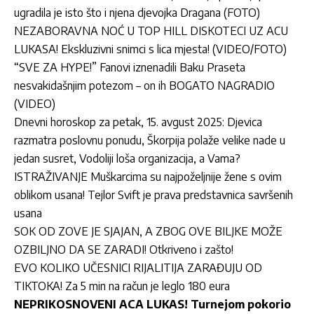
ugradila je isto što i njena djevojka Dragana (FOTO)
NEZABORAVNA NOĆ U TOP HILL DISKOTECI UZ ACU
LUKASA! Ekskluzivni snimci s lica mjesta! (VIDEO/FOTO)
“SVE ZA HYPE!” Fanovi iznenadili Baku Praseta
nesvakidašnjim potezom – on ih BOGATO NAGRADIO
(VIDEO)
Dnevni horoskop za petak, 15. avgust 2025: Djevica
razmatra poslovnu ponudu, Škorpija polaže velike nade u
jedan susret, Vodoliji loša organizacija, a Vama?
ISTRAŽIVANJE Muškarcima su najpoželjnije žene s ovim
oblikom usana! Tejlor Svift je prava predstavnica savršenih
usana
SOK OD ZOVE JE SJAJAN, A ZBOG OVE BILJKE MOŽE
OZBILJNO DA SE ZARADI! Otkriveno i zašto!
EVO KOLIKO UČESNICI RIJALITIJA ZARAĐUJU OD
TIKTOKA! Za 5 min na račun je leglo 180 eura
NEPRIKOSNOVENI ACA LUKAS! Turnejom pokorio