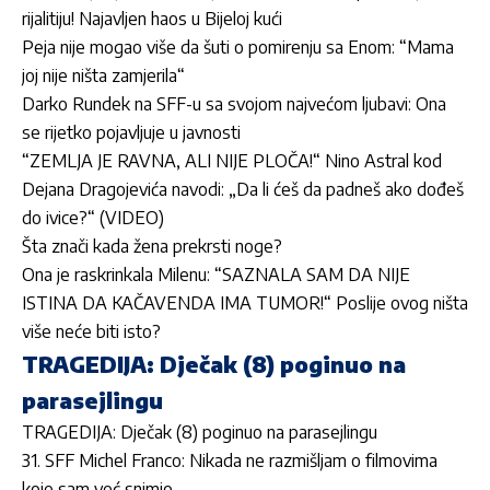
rijalitiju! Najavljen haos u Bijeloj kući
Peja nije mogao više da šuti o pomirenju sa Enom: “Mama
joj nije ništa zamjerila“
Darko Rundek na SFF-u sa svojom najvećom ljubavi: Ona
se rijetko pojavljuje u javnosti
“ZEMLJA JE RAVNA, ALI NIJE PLOČA!“ Nino Astral kod
Dejana Dragojevića navodi: „Da li ćeš da padneš ako dođeš
do ivice?“ (VIDEO)
Šta znači kada žena prekrsti noge?
Ona je raskrinkala Milenu: “SAZNALA SAM DA NIJE
ISTINA DA KAČAVENDA IMA TUMOR!“ Poslije ovog ništa
više neće biti isto?
TRAGEDIJA: Dječak (8) poginuo na
parasejlingu
TRAGEDIJA: Dječak (8) poginuo na parasejlingu
31. SFF Michel Franco: Nikada ne razmišljam o filmovima
koje sam već snimio