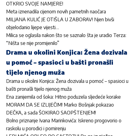
OTKRIO SVOJE NAMJERE!
Meta iznenadila cijenom novih pametnih naočara
MILJANA KULIĆ JE OTIŠLA U ZABORAV! Njen bivši
objelodanio lijepe vijesti…
Milica se oglasila nakon što se saznalo šta je uradio Terza:
“Ništa se nije promijenilo”
Drama u okolini Konjica: Žena dozivala
u pomoć – spasioci u bašti pronašli
tijelo njenog muža
Drama u okolini Konjica: Žena dozivala u pomoć – spasioci u
bašti pronašli tijelo njenog muža
Ena zanijemila od šoka: Hitno poduzela sljedeće korake
MORAM DA SE IZLIJEČIM! Marko Bošnjak pokazao
DEČKA, a sada ŠOKIRAO SAOPŠTENJEM!
Bolno priznanje Ivana Marinkovića: Iskreno progovorio o
raskolu u porodici i pomirenju