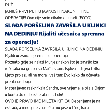
PUŽ
JANJUŠ PRVI PUT U JAVNOSTI NAKON HITNE
OPERACIJE! Ovo nije smio nikako da uradi! (FOTO)
SLAĐA PORŠELINA ZAVRŠILA U KLINICI
NA DEDINJU! Rijaliti učesnica spremna
za operaciju!
SLAĐA PORŠELINA ZAVRŠILA U KLINICI NA DEDINJU!
Rijaliti učesnica spremna za operaciju!
Poznato gdje se nalazi Munjez nakon što je završio iza
rešetaka na granici sa Mađarskom: Isplivala dirljiva fotka
Ljeto prolazi, ali ne mora i vaš ten: Evo kako da očuvate
preplanulu boju!
Matea javno raskrinkala Sandru, sve vrijeme je bila s Bajom
u kontaktu da bi istjerala inat Luki!
OVO JE PRAVO IME MILETA KITIĆA! Decenijama je na
estradi, a mnogi ne znaju šta mu piše u ličnoj karti!