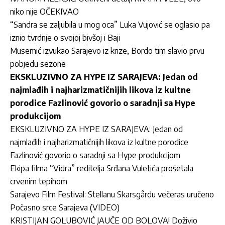
niko nije OČEKIVAO
“Sandra se zaljubila u mog oca” Luka Vujović se oglasio pa
iznio tvrdnje o svojoj bivšoj i Baji
Musemić izvukao Sarajevo iz krize, Bordo tim slavio prvu
pobjedu sezone
EKSKLUZIVNO ZA HYPE IZ SARAJEVA: Jedan od
najmlađih i najharizmatičnijih likova iz kultne
porodice Fazlinović govorio o saradnji sa Hype
produkcijom
EKSKLUZIVNO ZA HYPE IZ SARAJEVA: Jedan od
najmlađih i najharizmatičnijih likova iz kultne porodice
Fazlinović govorio o saradnji sa Hype produkcijom
Ekipa filma “Vidra” reditelja Srđana Vuletića prošetala
crvenim tepihom
Sarajevo Film Festival: Stellanu Skarsgårdu večeras uručeno
Počasno srce Sarajeva (VIDEO)
KRISTIJAN GOLUBOVIĆ JAUČE OD BOLOVA! Doživio