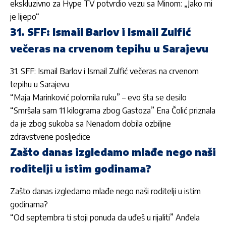
ekskluzivno za Hype TV potvrdio vezu sa Minom: „Jako mi
je lijepo“
31. SFF: Ismail Barlov i Ismail Zulfić
večeras na crvenom tepihu u Sarajevu
31. SFF: Ismail Barlov i Ismail Zulfić večeras na crvenom
tepihu u Sarajevu
“Maja Marinković polomila ruku” – evo šta se desilo
“Smršala sam 11 kilograma zbog Gastoza” Ena Čolić priznala
da je zbog sukoba sa Nenadom dobila ozbiljne
zdravstvene posljedice
Zašto danas izgledamo mlađe nego naši
roditelji u istim godinama?
Zašto danas izgledamo mlađe nego naši roditelji u istim
godinama?
“Od septembra ti stoji ponuda da uđeš u rijaliti” Anđela