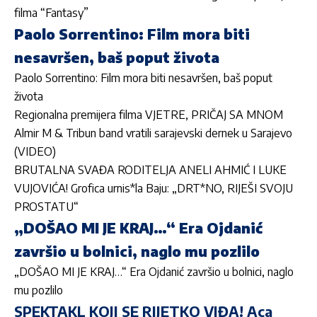
filma “Fantasy”
Paolo Sorrentino: Film mora biti
nesavršen, baš poput života
Paolo Sorrentino: Film mora biti nesavršen, baš poput
života
Regionalna premijera filma VJETRE, PRIČAJ SA MNOM
Almir M & Tribun band vratili sarajevski dernek u Sarajevo
(VIDEO)
BRUTALNA SVAĐA RODITELJA ANELI AHMIĆ I LUKE
VUJOVIĆA! Grofica urnis*la Baju: „DRT*NO, RIJEŠI SVOJU
PROSTATU“
„DOŠAO MI JE KRAJ…“ Era Ojdanić
završio u bolnici, naglo mu pozlilo
„DOŠAO MI JE KRAJ…“ Era Ojdanić završio u bolnici, naglo
mu pozlilo
SPEKTAKL KOJI SE RIJETKO VIĐA! Aca