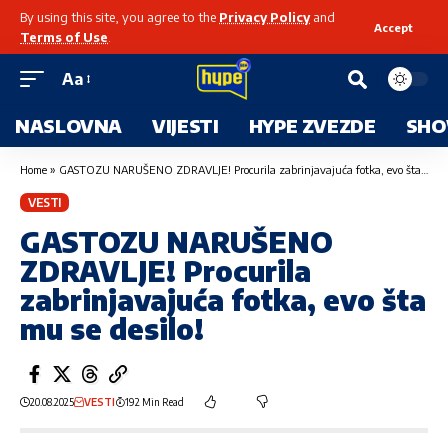
By using this site, you agree to the
Privacy Policy
and
Accept
Terms of Use
.
Aa
NASLOVNA
VIJESTI
HYPE ZVEZDE
SHO
Home
»
GASTOZU NARUŠENO ZDRAVLJE! Procurila zabrinjavajuća fotka, evo šta mu se desilo!
VESTI
GASTOZU NARUŠENO
ZDRAVLJE! Procurila
zabrinjavajuća fotka, evo šta
mu se desilo!
20.08.2025
VESTI
192 Min Read