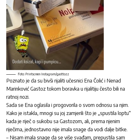
Foto: Printscreen Instagram/gasttozz
Poznato je da su bivši rijaliti učesnici Ena Čolić i Nenad
Marinković Gastoz tokom boravka u rijalitiju često bili na
ratnoj nozi.
Sada se Ena oglasila i progovorila o svom odnosu sa njim.
Kako je istakla, mnogi su joj zamjerili što je „spustila loptu“
kada je riječ o sukobu sa Gastozom, ali, prema njenim
riječima, jednostavno nije imala snage da vodi dalje bitke.
– Nisam imala snage da se više svađam, prepustila sam