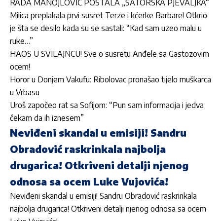
RADA MANOJLOVIĆ POSTALA „ŠATORSKA PJEVALJKA“
Milica preplakala prvi susret Terze i kćerke Barbare! Otkrio
je šta se desilo kada su se sastali: “Kad sam uzeo malu u
ruke…”
HAOS U SVILAJNCU! Sve o susretu Anđele sa Gastozovim
ocem!
Horor u Donjem Vakufu: Ribolovac pronašao tijelo muškarca
u Vrbasu
Uroš započeo rat sa Sofijom: “Pun sam informacija i jedva
čekam da ih iznesem”
Neviđeni skandal u emisiji! Sandru
Obradović raskrinkala najbolja
drugarica! Otkriveni detalji njenog
odnosa sa ocem Luke Vujovića!
Neviđeni skandal u emisiji! Sandru Obradović raskrinkala
najbolja drugarica! Otkriveni detalji njenog odnosa sa ocem