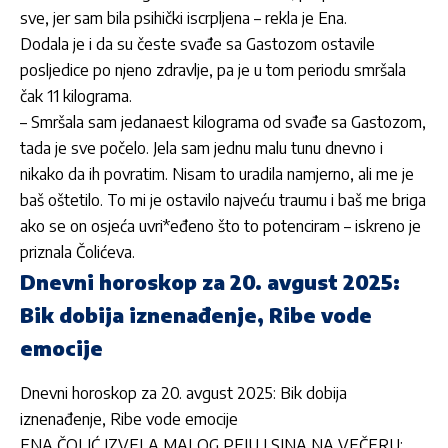
sve, jer sam bila psihički iscrpljena – rekla je Ena.
Dodala je i da su česte svađe sa Gastozom ostavile
posljedice po njeno zdravlje, pa je u tom periodu smršala
čak 11 kilograma.
– Smršala sam jedanaest kilograma od svađe sa Gastozom,
tada je sve počelo. Jela sam jednu malu tunu dnevno i
nikako da ih povratim. Nisam to uradila namjerno, ali me je
baš oštetilo. To mi je ostavilo najveću traumu i baš me briga
ako se on osjeća uvri*eđeno što to potenciram – iskreno je
priznala Čolićeva.
Dnevni horoskop za 20. avgust 2025:
Bik dobija iznenađenje, Ribe vode
emocije
Dnevni horoskop za 20. avgust 2025: Bik dobija
iznenađenje, Ribe vode emocije
ENA ČOLIĆ IZVELA MALOG PEJU I SINA NA VEČERU: