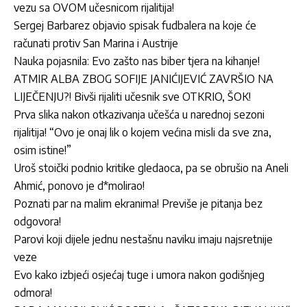
vezu sa OVOM učesnicom rijalitija!
Sergej Barbarez objavio spisak fudbalera na koje će
računati protiv San Marina i Austrije
Nauka pojasnila: Evo zašto nas biber tjera na kihanje!
ATMIR ALBA ZBOG SOFIJE JANIĆIJEVIĆ ZAVRŠIO NA
LIJEČENJU?! Bivši rijaliti učesnik sve OTKRIO, ŠOK!
Prva slika nakon otkazivanja učešća u narednoj sezoni
rijalitija! “Ovo je onaj lik o kojem većina misli da sve zna,
osim istine!”
Uroš stoički podnio kritike gledaoca, pa se obrušio na Aneli
Ahmić, ponovo je d*molirao!
Poznati par na malim ekranima! Previše je pitanja bez
odgovora!
Parovi koji dijele jednu nestašnu naviku imaju najsretnije
veze
Evo kako izbjeći osjećaj tuge i umora nakon godišnjeg
odmora!