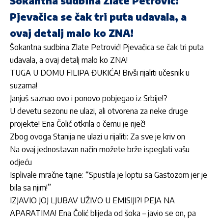
Šokantna sudbina Zlate Petrović!
Pjevačica se čak tri puta udavala, a
ovaj detalj malo ko ZNA!
Šokantna sudbina Zlate Petrović! Pjevačica se čak tri puta
udavala, a ovaj detalj malo ko ZNA!
TUGA U DOMU FILIPA ĐUKIĆA! Bivši rijaliti učesnik u
suzama!
Janjuš saznao ovo i ponovo pobjegao iz Srbije!?
U devetu sezonu ne ulazi, ali otvorena za neke druge
projekte! Ena Čolić otkrila o čemu je riječ!
Zbog ovoga Stanija ne ulazi u rijaliti: Za sve je kriv on
Na ovaj jednostavan način možete brže ispeglati vašu
odjeću
Isplivale mračne tajne: “Spustila je loptu sa Gastozom jer je
bila sa njim!”
IZJAVIO JOJ LJUBAV UŽIVO U EMISIJI?! PEJA NA
APARATIMA! Ena Čolić blijeda od šoka – javio se on, pa