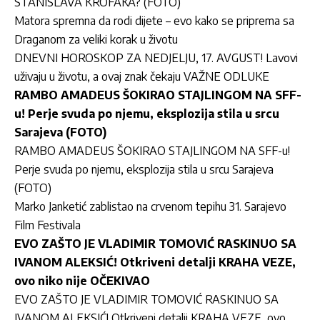
STANISLAVA KROFAKA? (FOTO)
Matora spremna da rodi dijete – evo kako se priprema sa
Draganom za veliki korak u životu
DNEVNI HOROSKOP ZA NEDJELJU, 17. AVGUST! Lavovi
uživaju u životu, a ovaj znak čekaju VAŽNE ODLUKE
RAMBO AMADEUS ŠOKIRAO STAJLINGOM NA SFF-
u! Perje svuda po njemu, eksplozija stila u srcu
Sarajeva (FOTO)
RAMBO AMADEUS ŠOKIRAO STAJLINGOM NA SFF-u!
Perje svuda po njemu, eksplozija stila u srcu Sarajeva
(FOTO)
Marko Janketić zablistao na crvenom tepihu 31. Sarajevo
Film Festivala
EVO ZAŠTO JE VLADIMIR TOMOVIĆ RASKINUO SA
IVANOM ALEKSIĆ! Otkriveni detalji KRAHA VEZE,
ovo niko nije OČEKIVAO
EVO ZAŠTO JE VLADIMIR TOMOVIĆ RASKINUO SA
IVANOM ALEKSIĆ! Otkriveni detalji KRAHA VEZE, ovo