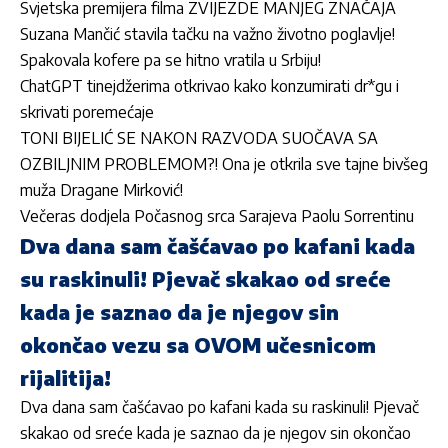
Svjetska premijera filma ZVIJEZDE MANJEG ZNAČAJA
Suzana Mančić stavila tačku na važno životno poglavlje!
Spakovala kofere pa se hitno vratila u Srbiju!
ChatGPT tinejdžerima otkrivao kako konzumirati dr*gu i
skrivati poremećaje
TONI BIJELIĆ SE NAKON RAZVODA SUOČAVA SA
OZBILJNIM PROBLEMOM?! Ona je otkrila sve tajne bivšeg
muža Dragane Mirković!
Večeras dodjela Počasnog srca Sarajeva Paolu Sorrentinu
Dva dana sam čašćavao po kafani kada
su raskinuli! Pjevač skakao od sreće
kada je saznao da je njegov sin
okončao vezu sa OVOM učesnicom
rijalitija!
Dva dana sam čašćavao po kafani kada su raskinuli! Pjevač
skakao od sreće kada je saznao da je njegov sin okončao