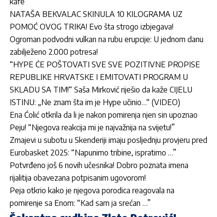
kafe
NATAŠA BEKVALAC SKINULA 10 KILOGRAMA UZ
POMOĆ OVOG TRIKA! Evo šta strogo izbjegava!
Ogroman podvodni vulkan na rubu erupcije: U jednom danu
zabilježeno 2.000 potresa!
“HYPE ĆE POŠTOVATI SVE SVE POZITIVNE PROPISE
REPUBLIKE HRVATSKE I EMITOVATI PROGRAM U
SKLADU SA TIM!“ Saša Mirković riješio da kaže CIJELU
ISTINU: „Ne znam šta im je Hype učinio…“ (VIDEO)
Ena Ćolić otkrila da li je nakon pomirenja njen sin upoznao
Peju! “Njegova reakcija mi je najvažnija na svijetu!”
Zmajevi u subotu u Skenderiji imaju posljednju provjeru pred
Eurobasket 2025: “Napunimo tribine, ispratimo …”
Potvrđeno još 6 novih učesnika! Dobro poznata imena
rijalitija obavezana potpisanim ugovorom!
Peja otkrio kako je njegova porodica reagovala na
pomirenje sa Enom: “Kad sam ja srećan …”