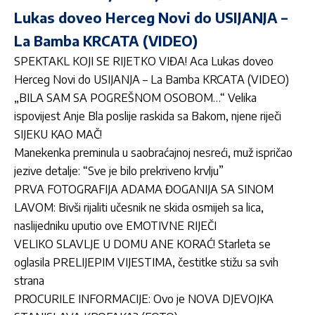
Lukas doveo Herceg Novi do USIJANJA –
La Bamba KRCATA (VIDEO)
SPEKTAKL KOJI SE RIJETKO VIĐA! Aca Lukas doveo
Herceg Novi do USIJANJA – La Bamba KRCATA (VIDEO)
„BILA SAM SA POGREŠNOM OSOBOM…“ Velika
ispovijest Anje Bla poslije raskida sa Bakom, njene riječi
SIJEKU KAO MAČ!
Manekenka preminula u saobraćajnoj nesreći, muž ispričao
jezive detalje: “Sve je bilo prekriveno krvlju”
PRVA FOTOGRAFIJA ADAMA ĐOGANIJA SA SINOM
LAVOM: Bivši rijaliti učesnik ne skida osmijeh sa lica,
naslijedniku uputio ove EMOTIVNE RIJEČI
VELIKO SLAVLJE U DOMU ANE KORAĆ! Starleta se
oglasila PRELIJEPIM VIJESTIMA, čestitke stižu sa svih
strana
PROCURILE INFORMACIJE: Ovo je NOVA DJEVOJKA