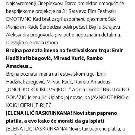
Najsavremeniji Cineplexxovi Barco projektori omogućit će
besprijekorne projekcije na 31. Sarajevo Film Festivalu
EMOTIVNO Kad brat zagrli uspomenu pjesmom: Šuki
Planjanin i Rade Šerbedžija odali počast Bajri u Sarajevu
Aleksandra progovorila prvi put o nepoznatim detaljima:
Djevojka nije imala izbora
Brojna poznata imena na festivalskom trgu: Emir
Hadžihafizbegović, Mirvad Kurić, Rambo
Amadeus…
Brojna poznata imena na festivalskom trgu: Emir
Hadžihafizbegović, Mirvad Kurić, Rambo Amadeus…
„ONOLIKO KOLIKO VRIJEDI…“ Asmin Durdžić BRUTALNO
PON*ZIO Jelenu Ilić: Uplatio joj novac, pa JAVNO OTKRIO o
KOJOJ CIFRU JE RIJEČ
JELENA ILIĆ RASKRINKANA! Novi stan papreno
platila, a evo kako će morati da ga isplati
JELENA ILIĆ RASKRINKANA! Novi stan papreno platila, a