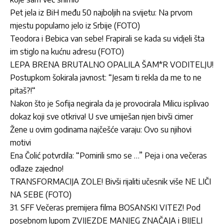
Pet jela iz BiH među 50 najboljih na svijetu: Na prvom
mjestu popularno jelo iz Srbije (FOTO)
Teodora i Bebica van sebe! Frapirali se kada su vidjeli šta
im stiglo na kućnu adresu (FOTO)
LEPA BRENA BRUTALNO OPALILA ŠAM*R VODITELJU!
Postupkom šokirala javnost: “Jesam ti rekla da me to ne
pitaš?!“
Nakon što je Sofija negirala da je provocirala Milicu isplivao
dokaz koji sve otkriva! U sve umiješan njen bivši cimer
Žene u ovim godinama najčešće varaju: Ovo su njihovi
motivi
Ena Čolić potvrdila: “Pomirili smo se …” Peja i ona večeras
odlaze zajedno!
TRANSFORMACIJA ZOLE! Bivši rijaliti učesnik više NE LIČI
NA SEBE (FOTO)
31. SFF Večeras premijera filma BOSANSKI VITEZ! Pod
posebnom lupom ZVIJEZDE MANJEG ZNAČAJA i BIJELI