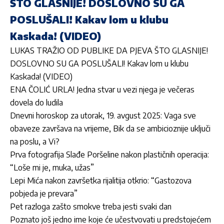
ŠTO GLASNIJE! DOSLOVNO SU GA
POSLUŠALI! Kakav lom u klubu
Kaskada! (VIDEO)
LUKAS TRAŽIO OD PUBLIKE DA PJEVA ŠTO GLASNIJE!
DOSLOVNO SU GA POSLUŠALI! Kakav lom u klubu
Kaskada! (VIDEO)
ENA ČOLIĆ URLA! Jedna stvar u vezi njega je večeras
dovela do ludila
Dnevni horoskop za utorak, 19. avgust 2025: Vaga sve
obaveze završava na vrijeme, Bik da se ambicioznije uključi
na poslu, a Vi?
Prva fotografija Slađe Poršeline nakon plastičnih operacija:
“Loše mi je, muka, užas”
Lepi Mića nakon završetka rijalitija otkrio: “Gastozova
pobjeda je prevara”
Pet razloga zašto smokve treba jesti svaki dan
Poznato još jedno ime koje će učestvovati u predstojećem