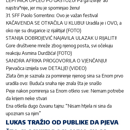
LEPI MIĆA OPLEO PO GASTOZU! Pa ga izvrije*ao
najstra*nije, jer mu je spominjao ženu!
31. SFF Paolo Sorrentino: Ovo je važan festival
KAČAVENDA SE OTKAČILA U KLUBU! Uradila je i OVO, a
oko nje su drugarice iz rijalitija! (FOTO)
STANIJA DOBROJEVIĆ NAJAVILA ULAZAK U RIJALITI!
Gore društvene mreže zbog njenog posta, svi očekuju
reakciju Asmina Durdžića! (FOTO)
SANDRA AFRIKA PROGOVORILA O VJENČANJU!
Pjevačica iznijela sve DETALJE! (VIDEO)
Zlata čim je saznala za pomirenje njenog sina sa Enom prvo
uradila ovo: Buduća snaha nije znala šta je snašlo
Peje nakon pomirenja sa Enom otkrio sve: Nemam potrebe
da krijem neke stvari
Ena otkrila dugo čuvanu tajnu: “Nisam htjela ni sina da
upoznam sa njim”
LUKAS TRAŽIO OD PUBLIKE DA PJEVA