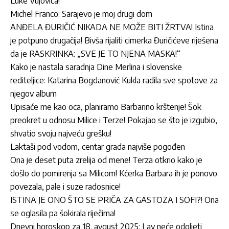
Luke Vujovića!
Michel Franco: Sarajevo je moj drugi dom
ANĐELA ĐURIČIĆ NIKADA NE MOŽE BITI ŽRTVA! Istina
je potpuno drugačija! Bivša rijaliti cimerka Đuričićeve riješena
da je RASKRINKA: „SVE JE TO NJENA MASKA!“
Kako je nastala saradnja Dine Merlina i slovenske
rediteljice: Katarina Bogdanović Kukla radila sve spotove za
njegov album
Upisaće me kao oca, planiramo Barbarino krštenje! Šok
preokret u odnosu Milice i Terze! Pokajao se što je izgubio,
shvatio svoju najveću grešku!
Laktaši pod vodom, centar grada najviše pogođen
Ona je deset puta zrelija od mene! Terza otkrio kako je
došlo do pomirenja sa Milicom! Kćerka Barbara ih je ponovo
povezala, pale i suze radosnice!
ISTINA JE ONO ŠTO SE PRIČA ZA GASTOZA I SOFI?! Ona
se oglasila pa šokirala riječima!
Dnevni horoskop za 18. avgust 2025: Lav neće odoljeti