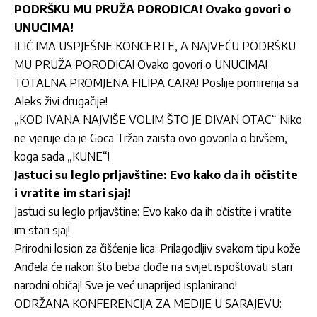
PODRŠKU MU PRUŽA PORODICA! Ovako govori o
UNUCIMA!
ILIĆ IMA USPJEŠNE KONCERTE, A NAJVEĆU PODRŠKU
MU PRUŽA PORODICA! Ovako govori o UNUCIMA!
TOTALNA PROMJENA FILIPA CARA! Poslije pomirenja sa
Aleks živi drugačije!
„KOD IVANA NAJVIŠE VOLIM ŠTO JE DIVAN OTAC“ Niko
ne vjeruje da je Goca Tržan zaista ovo govorila o bivšem,
koga sada „KUNE“!
Jastuci su leglo prljavštine: Evo kako da ih očistite
i vratite im stari sjaj!
Jastuci su leglo prljavštine: Evo kako da ih očistite i vratite
im stari sjaj!
Prirodni losion za čišćenje lica: Prilagodljiv svakom tipu kože
Anđela će nakon što beba dođe na svijet ispoštovati stari
narodni običaj! Sve je već unaprijed isplanirano!
ODRŽANA KONFERENCIJA ZA MEDIJE U SARAJEVU: