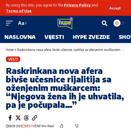
By using this site, you agree to the
Privacy Policy
and
Accept
Terms of Use
.
Aa
NASLOVNA
VIJESTI
HYPE ZVEZDE
SHO
Home
»
Raskrinkana nova afera bivše učesnice rijalitija sa oženjenim muškarcem: “Njegova žena ih je uhvatila, pa je počupala…”
VESTI
Raskrinkana nova afera
bivše učesnice rijalitija sa
oženjenim muškarcem:
“Njegova žena ih je uhvatila,
pa je počupala…”
08.09.2025
VESTI
187 Min Read