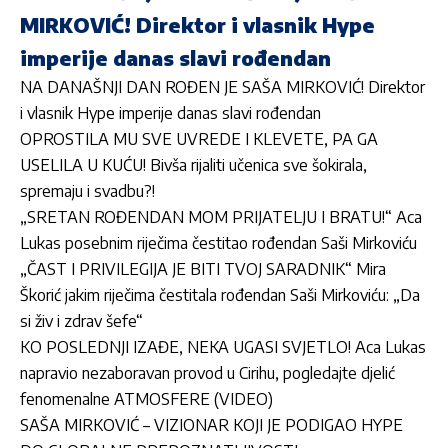
MIRKOVIĆ! Direktor i vlasnik Hype
imperije danas slavi rođendan
NA DANAŠNJI DAN ROĐEN JE SAŠA MIRKOVIĆ! Direktor
i vlasnik Hype imperije danas slavi rođendan
OPROSTILA MU SVE UVREDE I KLEVETE, PA GA
USELILA U KUĆU! Bivša rijaliti učenica sve šokirala,
spremaju i svadbu?!
„SRETAN ROĐENDAN MOM PRIJATELJU I BRATU!“ Aca
Lukas posebnim riječima čestitao rođendan Saši Mirkoviću
„ČAST I PRIVILEGIJA JE BITI TVOJ SARADNIK“ Mira
Škorić jakim riječima čestitala rođendan Saši Mirkoviću: „Da
si živ i zdrav šefe“
KO POSLEDNJI IZAĐE, NEKA UGASI SVJETLO! Aca Lukas
napravio nezaboravan provod u Cirihu, pogledajte djelić
fenomenalne ATMOSFERE (VIDEO)
SAŠA MIRKOVIĆ – VIZIONAR KOJI JE PODIGAO HYPE