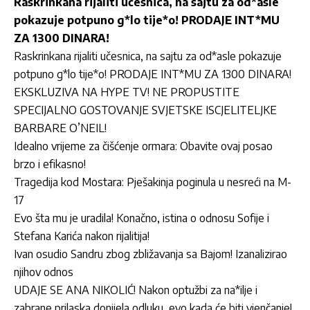
Raskrinkana rijaliti učesnica, na sajtu za od*asle
pokazuje potpuno g*lo tije*o! PRODAJE INT*MU
ZA 1300 DINARA!
Raskrinkana rijaliti učesnica, na sajtu za od*asle pokazuje
potpuno g*lo tije*o! PRODAJE INT*MU ZA 1300 DINARA!
EKSKLUZIVA NA HYPE TV! NE PROPUSTITE
SPECIJALNO GOSTOVANJE SVJETSKE ISCJELITELJKE
BARBARE O’NEIL!
Idealno vrijeme za čišćenje ormara: Obavite ovaj posao
brzo i efikasno!
Tragedija kod Mostara: Pješakinja poginula u nesreći na M-
17
Evo šta mu je uradila! Konačno, istina o odnosu Sofije i
Stefana Karića nakon rijalitija!
Ivan osudio Sandru zbog zbližavanja sa Bajom! Izanalizirao
njihov odnos
UDAJE SE ANA NIKOLIĆ! Nakon optužbi za na*ilje i
zabrane prilaska donijela odluku, evo kada će biti vjenčanje!