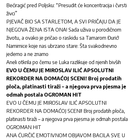
Bećiragić pred Poljsku: “Presudit će koncentracija i čvrsti
živci”
PJEVAČ BIO SA STARLETOM, A SVI PRIČAJU DA JE
NJEGOVA ŽENA ISTA ONA! Sada uživa u porodičnom
životu, a ovako je pričao o raskidu sa Tamarom Đurić!
Namirnice koje nas ubrzano stare: Šta svakodnevno
jedemo a ne znamo
Aneli otkrila po čemu se Luka razlikuje od njenih bivših
EVO U ČEMU JE MIROSLAV ILIĆ APSOLUTNI
REKORDER NA DOMAĆOJ SCENI! Broj prodatih
ploča, platinasti tiraži – a njegova prva pjesma je
odmah postala OGROMAN HIT
EVO U ČEMU JE MIROSLAV ILIĆ APSOLUTNI
REKORDER NA DOMAĆOJ SCENI! Broj prodatih ploča,
platinasti tiraži – a njegova prva pjesma je odmah postala
OGROMAN HIT
ANA ĆURČIĆ EMOTIVNOM OBJAVOM BACILA SVE U