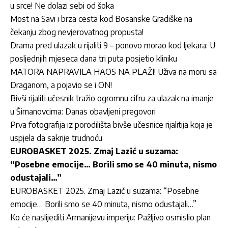
u srce! Ne dolazi sebi od šoka
Most na Savi i brza cesta kod Bosanske Gradiške na
čekanju zbog nevjerovatnog propusta!
Drama pred ulazak u rijaliti 9 – ponovo morao kod ljekara: U
posljednjih mjeseca dana tri puta posjetio kliniku
MATORA NAPRAVILA HAOS NA PLAŽI! Uživa na moru sa
Draganom, a pojavio se i ON!
Bivši rijaliti učesnik tražio ogromnu cifru za ulazak na imanje
u Šimanovcima: Danas obavljeni pregovori
Prva fotografija iz porodilišta bivše učesnice rijalitija koja je
uspjela da sakrije trudnoću
EUROBASKET 2025. Zmaj Lazić u suzama:
“Posebne emocije… Borili smo se 40 minuta, nismo
odustajali…”
EUROBASKET 2025. Zmaj Lazić u suzama: “Posebne
emocije… Borili smo se 40 minuta, nismo odustajali…”
Ko će naslijediti Armanijevu imperiju: Pažljivo osmislio plan