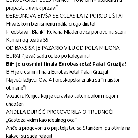
propast, a uvijek preživi”
ĐEKSONOVA BIVŠA SE OGLASILA IZ PORODILIŠTA!
Hrvatskom biznismenu rodila drugo dijete!
Predstava „Blank“ Kokana Mladenovića ponovo na sceni
Kamernog teatra 55
OD BAKŠIŠA JE PAZARIO VILU OD POLA MILIONA
EURA! Pjevač sada opleo po kolegama!
BiH je u osmini finala Eurobasketa! Pala i Gruzija!
BiH je u osmini finala Eurobasketa! Pala i Gruzija!
Najveći lažljivci: Ova 4 horoskopska znaka su “majstori
obmane”!
Vozač iz Konjica koji je upravljao automobilom nogom
uhapšen
ANĐELA ĐURIČIĆ PROGOVORILA O TRUDNOĆI:
„Gastoza vidim kao idealnog oca!“
Anđela progovorila o prijateljstvu sa Stanićem, pa otkrila na
kakvoj su sada relaciji!