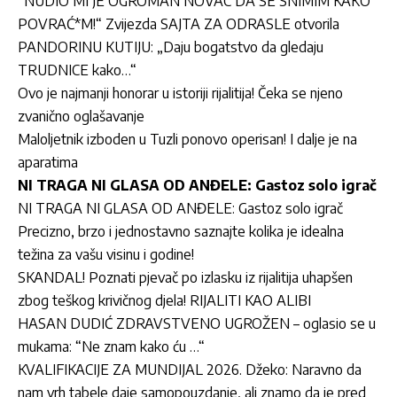
“NUDIO MI JE OGROMAN NOVAC DA SE SNIMIM KAKO
POVRAĆ*M!“ Zvijezda SAJTA ZA ODRASLE otvorila
PANDORINU KUTIJU: „Daju bogatstvo da gledaju
TRUDNICE kako…“
Ovo je najmanji honorar u istoriji rijalitija! Čeka se njeno
zvanično oglašavanje
Maloljetnik izboden u Tuzli ponovo operisan! I dalje je na
aparatima
NI TRAGA NI GLASA OD ANĐELE: Gastoz solo igrač
NI TRAGA NI GLASA OD ANĐELE: Gastoz solo igrač
Precizno, brzo i jednostavno saznajte kolika je idealna
težina za vašu visinu i godine!
SKANDAL! Poznati pjevač po izlasku iz rijalitija uhapšen
zbog teškog krivičnog djela! RIJALITI KAO ALIBI
HASAN DUDIĆ ZDRAVSTVENO UGROŽEN – oglasio se u
mukama: “Ne znam kako ću …“
KVALIFIKACIJE ZA MUNDIJAL 2026. Džeko: Naravno da
nam vrh tabele daje samopouzdanje, ali znamo da je pred