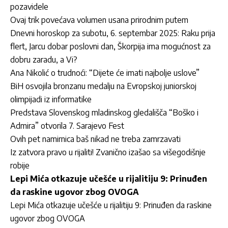
pozavidele
Ovaj trik povećava volumen usana prirodnim putem
Dnevni horoskop za subotu, 6. septembar 2025: Raku prija
flert, Jarcu dobar poslovni dan, Škorpija ima mogućnost za
dobru zaradu, a Vi?
Ana Nikolić o trudnoći: “Dijete će imati najbolje uslove”
BiH osvojila bronzanu medalju na Evropskoj juniorskoj
olimpijadi iz informatike
Predstava Slovenskog mladinskog gledališča “Boško i
Admira” otvorila 7. Sarajevo Fest
Ovih pet namirnica baš nikad ne treba zamrzavati
Iz zatvora pravo u rijaliti! Zvanično izašao sa višegodišnje
robije
Lepi Mića otkazuje učešće u rijalitiju 9: Prinuđen
da raskine ugovor zbog OVOGA
Lepi Mića otkazuje učešće u rijalitiju 9: Prinuđen da raskine
ugovor zbog OVOGA