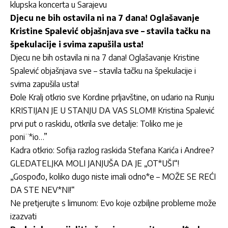
klupska koncerta u Sarajevu
Djecu ne bih ostavila ni na 7 dana! Oglašavanje
Kristine Spalević objašnjava sve – stavila tačku na
špekulacije i svima zapušila usta!
Djecu ne bih ostavila ni na 7 dana! Oglašavanje Kristine
Spalević objašnjava sve – stavila tačku na špekulacije i
svima zapušila usta!
Đole Kralj otkrio sve Kordine prljavštine, on udario na Runju
KRISTIJAN JE U STANJU DA VAS SLOMI! Kristina Spalević
prvi put o raskidu, otkrila sve detalje: Toliko me je
poni¨*io…”
Kadra otkrio: Sofija razlog raskida Stefana Karića i Andree?
GLEDATELJKA MOLI JANJUŠA DA JE „OT*UŠI“!
„Gospođo, koliko dugo niste imali odno*e – MOŽE SE REĆI
DA STE NEV*NI!“
Ne pretjerujte s limunom: Evo koje ozbiljne probleme može
izazvati