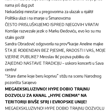
nama još dug put
Nekadašnji ministar u pregovorima za ulazak u rijaliti!
Politika ulazi i na imanje u Šimanovcima
ČESTO PRISLUŠKUJEMO ISPRED NJEGOVIH VRATA!
Komšije razvezale jezik o Marku Đedoviću, evo ko su mu
stalni gosti!
Sandra Obradović odgovorila na prov*kacije Aneline majke
ŠTA JE ROĐENDAN BEZ PJESME, RADOSTI I VAS, MOJE
VJERNE PUBLIKE? Miroslav Ilić poziva publiku da
ZAJEDNO NASTAVE TRADICIJU – uskoro koncerti u Sava
centru!
“Stare dame koje beru koprivu” stižu na scenu Narodnog
pozorišta Sarajevo
MEGAEKSKLUZIVNO! HYPE DOBIO TRAJNU
DOZVOLU ZA KANAL „HYPE CINEMA“ NA
TERITORIJI BIVŠE SFRJ I EVROPSKE UNIJE!
MEGAEKSKLUZIVNO! HYPE DOBIO TRAJNU DOZVOLU