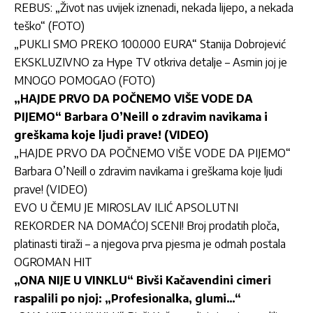
REBUS: „Život nas uvijek iznenadi, nekada lijepo, a nekada
teško“ (FOTO)
„PUKLI SMO PREKO 100.000 EURA“ Stanija Dobrojević
EKSKLUZIVNO za Hype TV otkriva detalje – Asmin joj je
MNOGO POMOGAO (FOTO)
„HAJDE PRVO DA POČNEMO VIŠE VODE DA
PIJEMO“ Barbara O’Neill o zdravim navikama i
greškama koje ljudi prave! (VIDEO)
„HAJDE PRVO DA POČNEMO VIŠE VODE DA PIJEMO“
Barbara O’Neill o zdravim navikama i greškama koje ljudi
prave! (VIDEO)
EVO U ČEMU JE MIROSLAV ILIĆ APSOLUTNI
REKORDER NA DOMAĆOJ SCENI! Broj prodatih ploča,
platinasti tiraži – a njegova prva pjesma je odmah postala
OGROMAN HIT
„ONA NIJE U VINKLU“ Bivši Kačavendini cimeri
raspalili po njoj: „Profesionalka, glumi…“