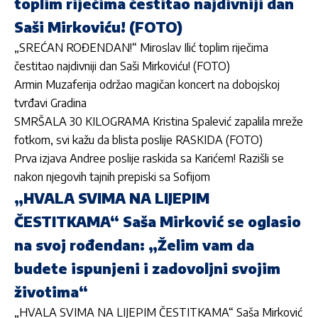
toplim riječima čestitao najdivniji dan
Saši Mirkoviću! (FOTO)
„SREĆAN ROĐENDAN!“ Miroslav Ilić toplim riječima
čestitao najdivniji dan Saši Mirkoviću! (FOTO)
Armin Muzaferija održao magičan koncert na dobojskoj
tvrđavi Gradina
SMRŠALA 30 KILOGRAMA Kristina Spalević zapalila mreže
fotkom, svi kažu da blista poslije RASKIDA (FOTO)
Prva izjava Andree poslije raskida sa Karićem! Razišli se
nakon njegovih tajnih prepiski sa Sofijom
„HVALA SVIMA NA LIJEPIM
ČESTITKAMA“ Saša Mirković se oglasio
na svoj rođendan: „Želim vam da
budete ispunjeni i zadovoljni svojim
životima“
„HVALA SVIMA NA LIJEPIM ČESTITKAMA“ Saša Mirković