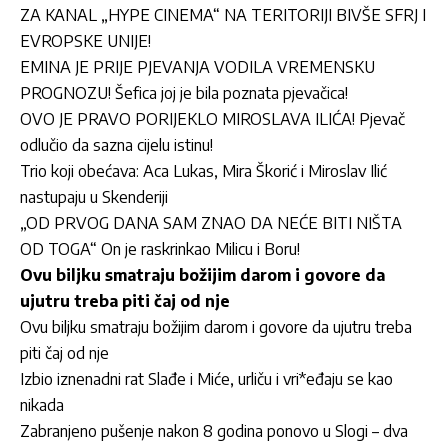
ZA KANAL „HYPE CINEMA“ NA TERITORIJI BIVŠE SFRJ I
EVROPSKE UNIJE!
EMINA JE PRIJE PJEVANJA VODILA VREMENSKU
PROGNOZU! Šefica joj je bila poznata pjevačica!
OVO JE PRAVO PORIJEKLO MIROSLAVA ILIĆA! Pjevač
odlučio da sazna cijelu istinu!
Trio koji obećava: Aca Lukas, Mira Škorić i Miroslav Ilić
nastupaju u Skenderiji
„OD PRVOG DANA SAM ZNAO DA NEĆE BITI NIŠTA
OD TOGA“ On je raskrinkao Milicu i Boru!
Ovu biljku smatraju božijim darom i govore da
ujutru treba piti čaj od nje
Ovu biljku smatraju božijim darom i govore da ujutru treba
piti čaj od nje
Izbio iznenadni rat Slađe i Miće, urliču i vri*eđaju se kao
nikada
Zabranjeno pušenje nakon 8 godina ponovo u Slogi – dva