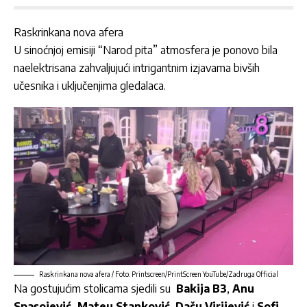
Raskrinkana nova afera
U sinoćnjoj emisiji “Narod pita” atmosfera je ponovo bila
naelektrisana zahvaljujući intrigantnim izjavama bivših
učesnika i uključenjima gledalaca.
Raskrinkana nova afera / Foto: Printscreen/PrintScreen YouTube/Zadruga Official
Na gostujućim stolicama sjedili su
Bakija B3
,
Anu
Spasojević,
Mateu Stanković
,
Daču Virijević
i
Sofi