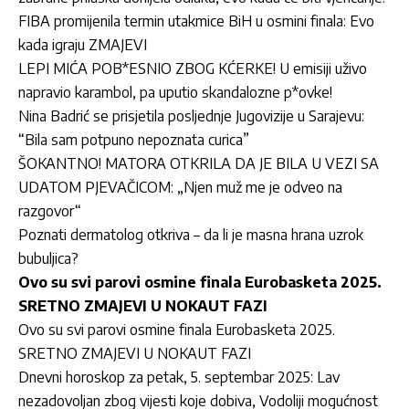
FIBA promijenila termin utakmice BiH u osmini finala: Evo
kada igraju ZMAJEVI
LEPI MIĆA POB*ESNIO ZBOG KĆERKE! U emisiji uživo
napravio karambol, pa uputio skandalozne p*ovke!
Nina Badrić se prisjetila posljednje Jugovizije u Sarajevu:
“Bila sam potpuno nepoznata curica”
ŠOKANTNO! MATORA OTKRILA DA JE BILA U VEZI SA
UDATOM PJEVAČICOM: „Njen muž me je odveo na
razgovor“
Poznati dermatolog otkriva – da li je masna hrana uzrok
bubuljica?
Ovo su svi parovi osmine finala Eurobasketa 2025.
SRETNO ZMAJEVI U NOKAUT FAZI
Ovo su svi parovi osmine finala Eurobasketa 2025.
SRETNO ZMAJEVI U NOKAUT FAZI
Dnevni horoskop za petak, 5. septembar 2025: Lav
nezadovoljan zbog vijesti koje dobiva, Vodoliji mogućnost