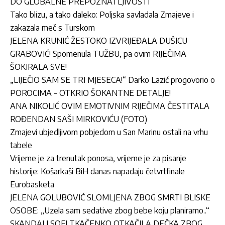
DO GLOBALNE PREPOZNATLJIVOSTI
Tako blizu, a tako daleko: Poljska savladala Zmajeve i
zakazala meč s Turskom
JELENA KRUNIĆ ŽESTOKO IZVRIJEĐALA DUŠICU
GRABOVIĆ! Spomenula TUŽBU, pa ovim RIJEČIMA
ŠOKIRALA SVE!
„LIJEČIO SAM SE TRI MJESECA!“ Darko Lazić progovorio o
POROCIMA – OTKRIO ŠOKANTNE DETALJE!
ANA NIKOLIĆ OVIM EMOTIVNIM RIJEČIMA ČESTITALA
ROĐENDAN SAŠI MIRKOVIĆU (FOTO)
Zmajevi ubjedljivom pobjedom u San Marinu ostali na vrhu
tabele
Vrijeme je za trenutak ponosa, vrijeme je za pisanje
historije: Košarkaši BiH danas napadaju četvrtfinale
Eurobasketa
JELENA GOLUBOVIĆ SLOMLJENA ZBOG SMRTI BLISKE
OSOBE: „Uzela sam sedative zbog bebe koju planiramo..“
SKANDAL! SOFI TKAČENKO OTKAČILA DEČKA ZBOG