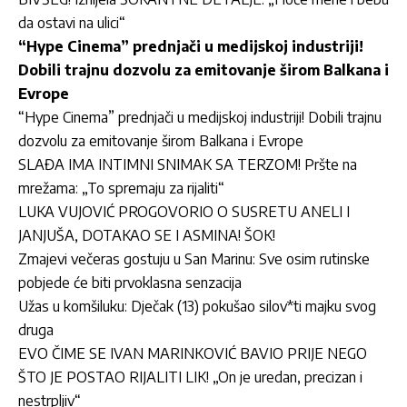
da ostavi na ulici“
“Hype Cinema” prednjači u medijskoj industriji!
Dobili trajnu dozvolu za emitovanje širom Balkana i
Evrope
“Hype Cinema” prednjači u medijskoj industriji! Dobili trajnu
dozvolu za emitovanje širom Balkana i Evrope
SLAĐA IMA INTIMNI SNIMAK SA TERZOM! Pršte na
mrežama: „To spremaju za rijaliti“
LUKA VUJOVIĆ PROGOVORIO O SUSRETU ANELI I
JANJUŠA, DOTAKAO SE I ASMINA! ŠOK!
Zmajevi večeras gostuju u San Marinu: Sve osim rutinske
pobjede će biti prvoklasna senzacija
Užas u komšiluku: Dječak (13) pokušao silov*ti majku svog
druga
EVO ČIME SE IVAN MARINKOVIĆ BAVIO PRIJE NEGO
ŠTO JE POSTAO RIJALITI LIK! „On je uredan, precizan i
nestrpljiv“