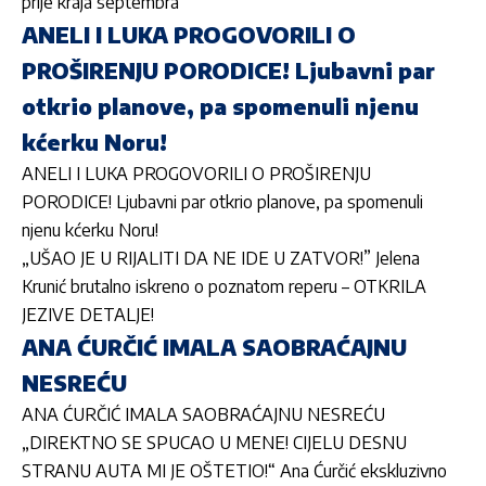
prije kraja septembra
ANELI I LUKA PROGOVORILI O
PROŠIRENJU PORODICE! Ljubavni par
otkrio planove, pa spomenuli njenu
kćerku Noru!
ANELI I LUKA PROGOVORILI O PROŠIRENJU
PORODICE! Ljubavni par otkrio planove, pa spomenuli
njenu kćerku Noru!
„UŠAO JE U RIJALITI DA NE IDE U ZATVOR!” Jelena
Krunić brutalno iskreno o poznatom reperu – OTKRILA
JEZIVE DETALJE!
ANA ĆURČIĆ IMALA SAOBRAĆAJNU
NESREĆU
ANA ĆURČIĆ IMALA SAOBRAĆAJNU NESREĆU
„DIREKTNO SE SPUCAO U MENE! CIJELU DESNU
STRANU AUTA MI JE OŠTETIO!“ Ana Ćurčić ekskluzivno