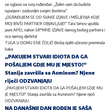
se oglasio na svoj rođendan: „Želim vam da budete
ispunjeni i zadovoljni svojim životima“
„OGRAĐUJEM SE OD SVAKE IZJAVE I MIŠLJENJA KOJE
MOJ BIVŠI PARTNER OBJAVLJUJE!“ Tara Simov uputila
javni APEL nakon SR*MNE IZJAVE njenog bivšeg partnera i
oca njenog djeteta!
TUGA U DOMU ENE ČOLIĆ! Bivšoj rijaliti učesnici preminula
baka
„PAKUJEM STVARI IDIOTA DA GA
POŠALJEM GDJE MU JE MJESTO!“
Stanija završila sa Asminom? Njene
riječi ODZVANJAJU
„PAKUJEM STVARI IDIOTA DA GA POŠALJEM GDJE MU
JE MJESTO!“ Stanija završila sa Asminom? Njene riječi
ODZVANJAJU
NA DANAŠNJI DAN ROĐEN JE SAŠA