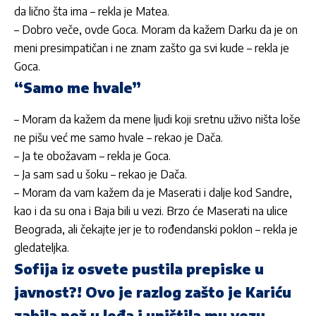
da lično šta ima – rekla je Matea.
– Dobro veče, ovde Goca. Moram da kažem Darku da je on
meni presimpatičan i ne znam zašto ga svi kude – rekla je
Goca.
“Samo me hvale”
– Moram da kažem da mene ljudi koji sretnu uživo ništa loše
ne pišu već me samo hvale – rekao je Dača.
– Ja te obožavam – rekla je Goca.
– Ja sam sad u šoku – rekao je Dača.
– Moram da vam kažem da je Maserati i dalje kod Sandre,
kao i da su ona i Baja bili u vezi. Brzo će Maserati na ulice
Beograda, ali čekajte jer je to rođendanski poklon – rekla je
gledateljka.
Sofija iz osvete pustila prepiske u
javnost?! Ovo je razlog zašto je Kariću
zabila nož u leđa i uništila mu vezu