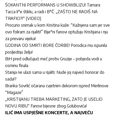
ŠOKANTNI PERFORMANS U SHOWBLIZU! Tamara
Tacca li*e štiklu, a radi i B*Č: „ZAŠTO NE RADIŠ NA
TRAFICI?!“ (VIDEO)
Procurio snimak u kom Kristina kaže: “Kažnjena sam jer sve
ovo foliram za rijaliti!” Bije*ni fanovi optužuju Kristijana i nju
za prevaru vijeka!
GODINA OD SMRTI BORE ČORBE! Porodica mu ispunila
posljednju želju!
BiH pred odlučujući meč protiv Gruzije – pobjeda vodi u
osminu finala
Stanija ne ulazi sama u rijaliti: Nude joj najveći honorar do
sada!?
Branka Sovrlić očarana cvjetnim dekorom ispred Merlinove
“Magaze”
„KRISTIJANU TREBA MARKETING, ZATO JE USELIO
NOVU RIBU“ Fanovi bijesne zbog Golubovića!
ILIĆ IMA USPJEŠNE KONCERTE, A NAJVEĆU