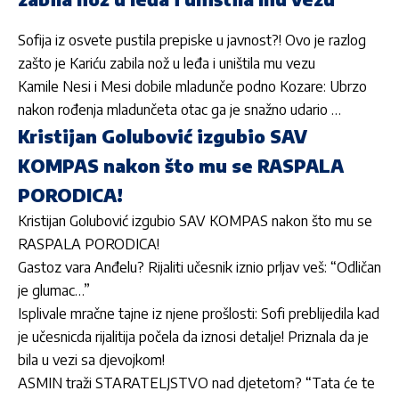
Sofija iz osvete pustila prepiske u javnost?! Ovo je razlog
zašto je Kariću zabila nož u leđa i uništila mu vezu
Kamile Nesi i Mesi dobile mladunče podno Kozare: Ubrzo
nakon rođenja mladunčeta otac ga je snažno udario …
Kristijan Golubović izgubio SAV
KOMPAS nakon što mu se RASPALA
PORODICA!
Kristijan Golubović izgubio SAV KOMPAS nakon što mu se
RASPALA PORODICA!
Gastoz vara Anđelu? Rijaliti učesnik iznio prljav veš: “Odličan
je glumac…”
Isplivale mračne tajne iz njene prošlosti: Sofi preblijedila kad
je učesnicda rijalitija počela da iznosi detalje! Priznala da je
bila u vezi sa djevojkom!
ASMIN traži STARATELJSTVO nad djetetom? “Tata će te