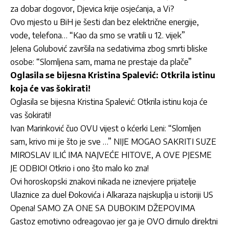
za dobar dogovor, Djevica krije osjećanja, a Vi?
Ovo mjesto u BiH je šesti dan bez električne energije,
vode, telefona… “Kao da smo se vratili u 12. vijek”
Jelena Golubović završila na sedativima zbog smrti bliske
osobe: “Slomljena sam, mama ne prestaje da plače”
Oglasila se bijesna Kristina Spalević: Otkrila istinu
koja će vas šokirati!
Oglasila se bijesna Kristina Spalević: Otkrila istinu koja će
vas šokirati!
Ivan Marinković čuo OVU vijest o kćerki Leni: “Slomljen
sam, krivo mi je što je sve …” NIJE MOGAO SAKRITI SUZE
MIROSLAV ILIĆ IMA NAJVEĆE HITOVE, A OVE PJESME
JE ODBIO! Otkrio i ono što malo ko zna!
Ovi horoskopski znakovi nikada ne iznevjere prijatelje
Ulaznice za duel Đokovića i Alkaraza najskuplja u istoriji US
Opena! SAMO ZA ONE SA DUBOKIM DŽEPOVIMA
Gastoz emotivno odreagovao jer ga je OVO dirnulo direktni