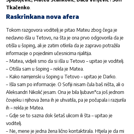
Tkačenko
.
Raskrinkana nova afera
Tokom razgovora voditelj je pitao Mateu zbog čega je
nedavno išla u Tetovo, na šta je ona prvo odgovorila da je
otišla u šoping, ali je zatim otkrila da je zapravo potražila
informacije o pojedinim učesnicima rijalitija.
– Matea, vidjeli smo da si išla u Tetovo – upitao je voditelj.
– Otišla sam u šoping – rekla je Matea.
– Kako namjenski u šoping u Tetovo – upitao je Darko.
– Išla sam po informacije. O Sofiji nisam čula baš ništa, ali o
Aleksandri Nikolić jesam. Ona je bila ljubavn*ca još jednom
čovjeku i njihova žena ih je uhvatila, pa je počupala i razjurila
ih – rekla je Matea.
– Gdje se to sazna dok šetaš ulicom ili šta – upitao je
voditelj.
– Ne, mene je jedna žena lično kontaktirala. Htjela je da mi