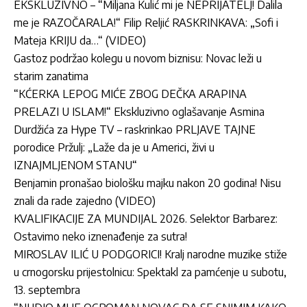
EKSKLUZIVNO – “Miljana Kulić mi je NEPRIJATELJ! Dalila
me je RAZOČARALA!“ Filip Reljić RASKRINKAVA: „Sofi i
Mateja KRIJU da…“ (VIDEO)
Gastoz podržao kolegu u novom biznisu: Novac leži u
starim zanatima
“KĆERKA LEPOG MIĆE ZBOG DEČKA ARAPINA
PRELAZI U ISLAM!“ Ekskluzivno oglašavanje Asmina
Durdžića za Hype TV – raskrinkao PRLJAVE TAJNE
porodice Pržulj: „Laže da je u Americi, živi u
IZNAJMLJENOM STANU“
Benjamin pronašao biološku majku nakon 20 godina! Nisu
znali da rade zajedno (VIDEO)
KVALIFIKACIJE ZA MUNDIJAL 2026. Selektor Barbarez:
Ostavimo neko iznenađenje za sutra!
MIROSLAV ILIĆ U PODGORICI! Kralj narodne muzike stiže
u crnogorsku prijestolnicu: Spektakl za pamćenje u subotu,
13. septembra