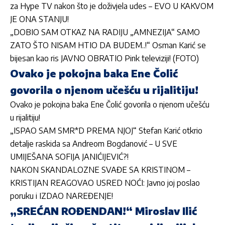
za Hype TV nakon što je doživjela udes – EVO U KAKVOM
JE ONA STANJU!
„DOBIO SAM OTKAZ NA RADIJU „AMNEZIJA“ SAMO
ZATO ŠTO NISAM HTIO DA BUDEM..!“ Osman Karić se
bijesan kao ris JAVNO OBRATIO Pink televiziji! (FOTO)
Ovako je pokojna baka Ene Čolić
govorila o njenom učešću u rijalitiju!
Ovako je pokojna baka Ene Čolić govorila o njenom učešću
u rijalitiju!
„ISPAO SAM SMR*D PREMA NJOJ“ Stefan Karić otkrio
detalje raskida sa Andreom Bogdanović – U SVE
UMIJEŠANA SOFIJA JANIĆIJEVIĆ?!
NAKON SKANDALOZNE SVAĐE SA KRISTINOM –
KRISTIJAN REAGOVAO USRED NOĆI: Javno joj poslao
poruku i IZDAO NAREĐENJE!
„SREĆAN ROĐENDAN!“ Miroslav Ilić