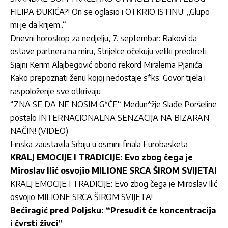
FILIPA ĐUKIĆA?! On se oglasio i OTKRIO ISTINU: „Glupo
mi je da krijem..“
Dnevni horoskop za nedjelju, 7. septembar: Rakovi da
ostave partnera na miru, Strijelce očekuju veliki preokreti
Sjajni Kerim Alajbegović oborio rekord Miralema Pjanića
Kako prepoznati ženu kojoj nedostaje s*ks: Govor tijela i
raspoloženje sve otkrivaju
“ZNA SE DA NE NOSIM G*ĆE“ Međun*žje Slađe Poršeline
postalo INTERNACIONALNA SENZACIJA NA BIZARAN
NAČIN! (VIDEO)
Finska zaustavila Srbiju u osmini finala Eurobasketa
KRALJ EMOCIJE I TRADICIJE: Evo zbog čega je
Miroslav Ilić osvojio MILIONE SRCA ŠIROM SVIJETA!
KRALJ EMOCIJE I TRADICIJE: Evo zbog čega je Miroslav Ilić
osvojio MILIONE SRCA ŠIROM SVIJETA!
Bećiragić pred Poljsku: “Presudit će koncentracija
i čvrsti živci”