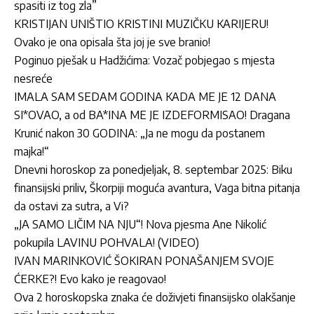
spasiti iz tog zla”
KRISTIJAN UNIŠTIO KRISTINI MUZIČKU KARIJERU!
Ovako je ona opisala šta joj je sve branio!
Poginuo pješak u Hadžićima: Vozač pobjegao s mjesta
nesreće
IMALA SAM SEDAM GODINA KADA ME JE 12 DANA
SI*OVAO, a od BA*INA ME JE IZDEFORMISAO! Dragana
Krunić nakon 30 GODINA: „Ja ne mogu da postanem
majka!“
Dnevni horoskop za ponedjeljak, 8. septembar 2025: Biku
finansijski priliv, Škorpiji moguća avantura, Vaga bitna pitanja
da ostavi za sutra, a Vi?
„JA SAMO LIČIM NA NJU“! Nova pjesma Ane Nikolić
pokupila LAVINU POHVALA! (VIDEO)
IVAN MARINKOVIĆ ŠOKIRAN PONAŠANJEM SVOJE
ĆERKE?! Evo kako je reagovao!
Ova 2 horoskopska znaka će doživjeti finansijsko olakšanje