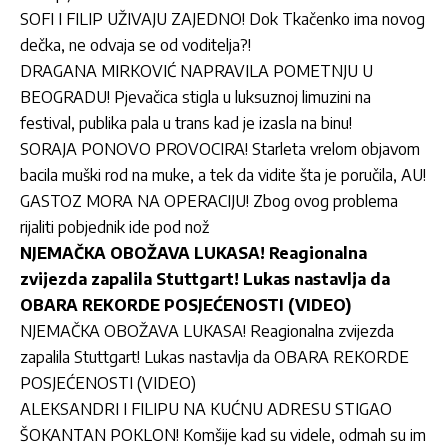
SOFI I FILIP UŽIVAJU ZAJEDNO! Dok Tkačenko ima novog
dečka, ne odvaja se od voditelja?!
DRAGANA MIRKOVIĆ NAPRAVILA POMETNJU U
BEOGRADU! Pjevačica stigla u luksuznoj limuzini na
festival, publika pala u trans kad je izasla na binu!
SORAJA PONOVO PROVOCIRA! Starleta vrelom objavom
bacila muški rod na muke, a tek da vidite šta je poručila, AU!
GASTOZ MORA NA OPERACIJU! Zbog ovog problema
rijaliti pobjednik ide pod nož
NJEMAČKA OBOŽAVA LUKASA! Reagionalna
zvijezda zapalila Stuttgart! Lukas nastavlja da
OBARA REKORDE POSJEĆENOSTI (VIDEO)
NJEMAČKA OBOŽAVA LUKASA! Reagionalna zvijezda
zapalila Stuttgart! Lukas nastavlja da OBARA REKORDE
POSJEĆENOSTI (VIDEO)
ALEKSANDRI I FILIPU NA KUĆNU ADRESU STIGAO
ŠOKANTAN POKLON! Komšije kad su videle, odmah su im