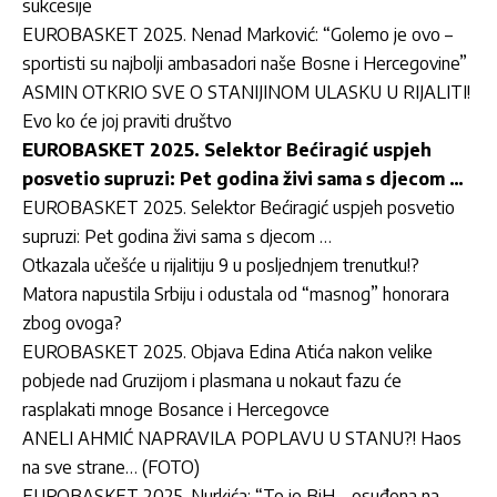
sukcesije
EUROBASKET 2025. Nenad Marković: “Golemo je ovo –
sportisti su najbolji ambasadori naše Bosne i Hercegovine”
ASMIN OTKRIO SVE O STANIJINOM ULASKU U RIJALITI!
Evo ko će joj praviti društvo
EUROBASKET 2025. Selektor Bećiragić uspjeh
posvetio supruzi: Pet godina živi sama s djecom …
EUROBASKET 2025. Selektor Bećiragić uspjeh posvetio
supruzi: Pet godina živi sama s djecom …
Otkazala učešće u rijalitiju 9 u posljednjem trenutku!?
Matora napustila Srbiju i odustala od “masnog” honorara
zbog ovoga?
EUROBASKET 2025. Objava Edina Atića nakon velike
pobjede nad Gruzijom i plasmana u nokaut fazu će
rasplakati mnoge Bosance i Hercegovce
ANELI AHMIĆ NAPRAVILA POPLAVU U STANU?! Haos
na sve strane… (FOTO)
EUROBASKET 2025. Nurkića: “To je BiH – osuđena na