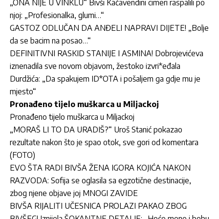
„ONA NIJE U VINKLU“ Bivši Kačavendini cimeri raspalili po
njoj: „Profesionalka, glumi…“
GASTOZ ODLUČAN DA ANĐELI NAPRAVI DIJETE! „Bolje
da se bacim na posao…“
DEFINITIVNI RASKID STANIJE I ASMINA! Dobrojevićeva
iznenadila sve novom objavom, žestoko izvri*eđala
Durdžića: „Da spakujem ID*OTA i pošaljem ga gdje mu je
mjesto“
Pronađeno tijelo muškarca u Miljackoj
Pronađeno tijelo muškarca u Miljackoj
„MORAŠ LI TO DA URADIŠ?“ Uroš Stanić pokazao
rezultate nakon što je spao otok, sve gori od komentara
(FOTO)
EVO ŠTA RADI BIVŠA ŽENA IGORA KOJIĆA NAKON
RAZVODA: Sofija se oglasila sa egzotične destinacije,
zbog njene objave joj MNOGI ZAVIDE
BIVŠA RIJALITI UČESNICA PROLAZI PAKAO ZBOG
BIVŠEG! Iznijela ŠOKANTNE DETALJE: „Hoće mene i bebu