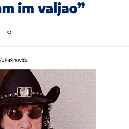
am im valjao”
 Vukašinovića