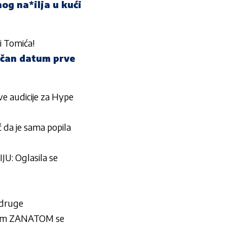
nog na*ilja u kući
i Tomića!
ačan datum prve
e audicije za Hype
ć da je sama popila
: Oglasila se
 druge
jim ZANATOM se