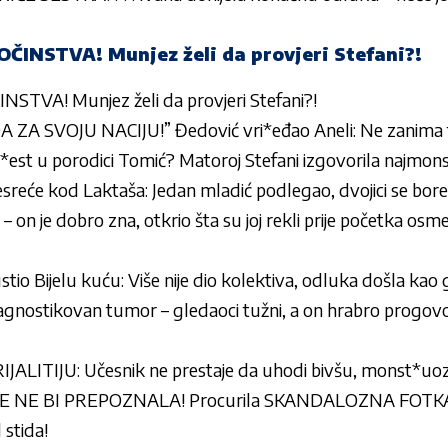
ČINSTVA! Munjez želi da provjeri Stefani?!
STVA! Munjez želi da provjeri Stefani?!
ZA SVOJU NACIJU!” Đedović vri*eđao Aneli: Ne zanima te
est u porodici Tomić? Matoroj Stefani izgovorila najmonstr
sreće kod Laktaša: Jedan mladić podlegao, dvojici se bore
– on je dobro zna, otkrio šta su joj rekli prije početka osme 
tio Bijelu kuću: Više nije dio kolektiva, odluka došla kao
dijagnostikovan tumor – gledaoci tužni, a on hrabro progovor
LITIJU: Učesnik ne prestaje da uhodi bivšu, monst*uozn
E NE BI PREPOZNALA! Procurila SKANDALOZNA FOTKA 
 stida!