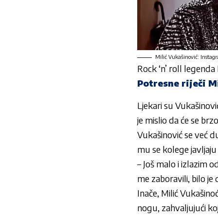
Milić Vukašinović: Instag
Rock ‘n’ roll legenda
Potresne riječi M
Ljekari su Vukašinov
je mislio da će se brzo
Vukašinović se već du
mu se kolege javljaj
– Još malo i izlazim 
me zaboravili, bilo j
Inače, Milić Vukašino
nogu, zahvaljujući ko