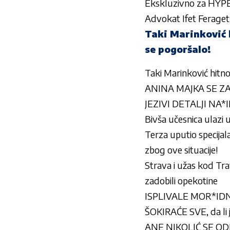
Ekskluzivno za HYP
Advokat Ifet Feraget
Taki Marinković 
se pogoršalo!
Taki Marinković hitno
ANINA MAJKA SE ZALE
JEZIVI DETALJI NA*IL
Bivša učesnica ulazi u
Terza uputio specijal
zbog ove situacije!
Strava i užas kod Tra
zadobili opekotine
ISPLIVALE MOR*IDN
ŠOKIRAĆE SVE, da li
ANE NIKOLIĆ SE ODRIČ