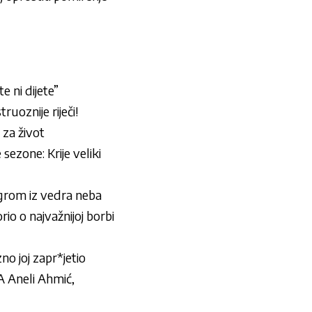
 ni dijete”
uoznije riječi!
 za život
sezone: Krije veliki
 grom iz vedra neba
io o najvažnijoj borbi
o joj zapr*jetio
Aneli Ahmić,