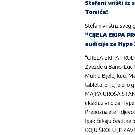
Stefani vrišti iz
Tomića!
Stefani vrišti iz sve
“CIJELA EKIPA PR
audicije za Hype 
“CIJELA EKIPA PRODU
Zvezde u Banjoj Luci
Muk u Bijeloj kući: Ma
tabletu jer joj je bilo
MAJKA UROŠA STANI
ekskluzivno za Hype 
Prepoznajete li djevoj
Ipak čekaju čestitke
KOJU ŠKOLU JE ZAVR