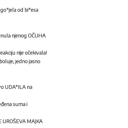
zgo*jela od bi*esa
enula njenog OČUHA
ciju nije očekivala!
boluje, jedno jasno
vo UDA*ILA na
ređena suma i
E UROŠEVA MAJKA