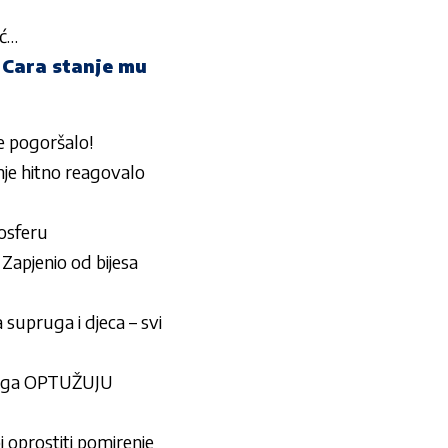
eć…
 Cara stanje mu
e pogoršalo!
je hitno reagovalo
mosferu
Zapjenio od bijesa
 supruga i djeca – svi
 ga OPTUŽUJU
oprostiti pomirenje