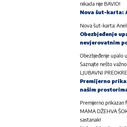
nikada nije BAVIO!
Nova šut-karta: A
Nova šut-karta: Aneli
Obezbjeđenje upal
nevjerovatnim p
Obezbjeđenje upalo u r
Saznajte nešto važ
LJUBAVNI PREOKRET! A
Premijerno prika
našim prostorim
Premijerno prikazan 
MAMA DŽEHVA ŠOKIRAN
sastanak!