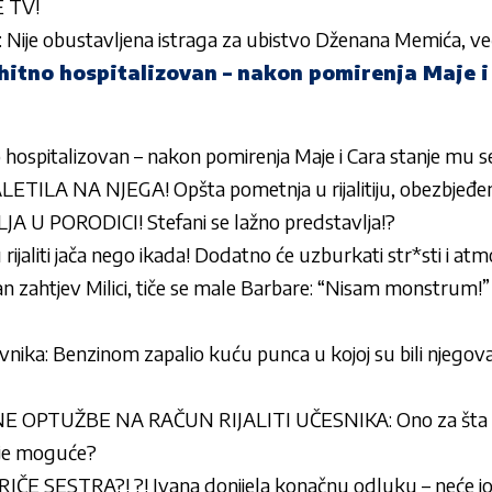
E TV!
: Nije obustavljena istraga za ubistvo Dženana Memića, v
hitno hospitalizovan – nakon pomirenja Maje i
 hospitalizovan – nakon pomirenja Maje i Cara stanje mu s
TILA NA NJEGA! Opšta pometnja u rijalitiju, obezbjeđen
JA U PORODICI! Stefani se lažno predstavlja!?
 rijaliti jača nego ikada! Dodatno će uzburkati str*sti i at
an zahtjev Milici, tiče se male Barbare: “Nisam monstrum!” 
vnika: Benzinom zapalio kuću punca u kojoj su bili njegova
E OPTUŽBE NA RAČUN RIJALITI UČESNIKA: Ono za šta
 je moguće?
E SESTRA?! ?! Ivana donijela konačnu odluku – neće joj 