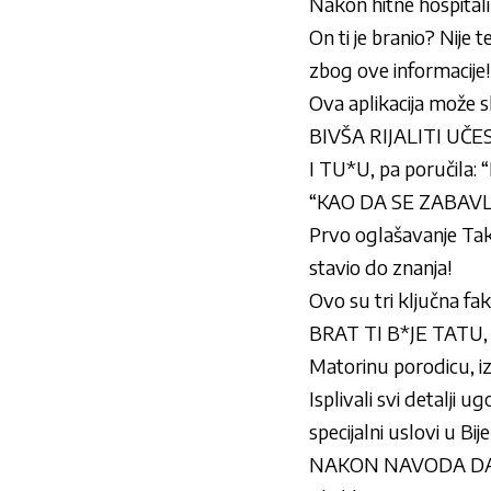
Nakon hitne hospitaliz
On ti je branio? Nije 
zbog ove informacije!
Ova aplikacija može 
BIVŠA RIJALITI UČE
I TU*U, pa poručila: “
“KAO DA SE ZABAVLJA
Prvo oglašavanje Taki
stavio do znanja!
Ovo su tri ključna fa
BRAT TI B*JE TATU,
Matorinu porodicu, i
Isplivali svi detalji 
specijalni uslovi u Bije
NAKON NAVODA DA 