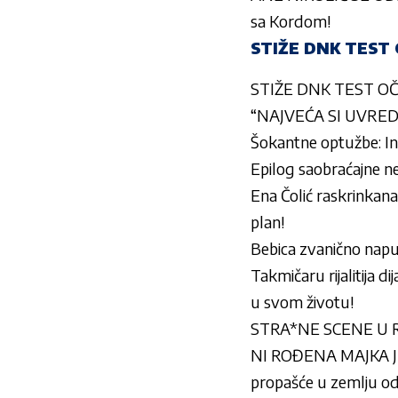
sa Kordom!
STIŽE DNK TEST O
STIŽE DNK TEST OČIN
“NAJVEĆA SI UVREDA 
Šokantne optužbe: In*
Epilog saobraćajne ne
Ena Čolić raskrinkana 
plan!
Bebica zvanično napus
Takmičaru rijalitija 
u svom životu!
STRA*NE SCENE U RIJA
NI ROĐENA MAJKA J
propašće u zemlju od