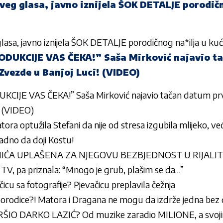
 sveg glasa, javno iznijela ŠOK DETALJE porodič
g glasa, javno iznijela ŠOK DETALJE porodičnog na*ilja u kuć
ODUKCIJE VAS ČEKA!” Saša Mirković najavio t
Zvezde u Banjoj Luci! (VIDEO)
KCIJE VAS ČEKA!” Saša Mirković najavio tačan datum prv
! (VIDEO)
tora optužila Stefani da nije od stresa izgubila mlijeko, ve
 gadno da doji Kostu!
ĆA UPLAŠENA ZA NJEGOVU BEZBJEDNOST U RIJALITIJU
TV, pa priznala: “Mnogo je grub, plašim se da…”
čicu sa fotografije? Pjevačicu preplavila čežnja
 porodice?! Matora i Dragana ne mogu da izdrže jedna bez
ŠIO DARKO LAZIĆ? Od muzike zaradio MILIONE, a svo