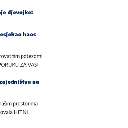
je djevojke!
presjekao haos
vjerovatnim potezom!
 PORUKU ZA VAS!
zajedništvu na
 našim prostorima
zovala HITNI