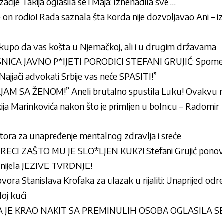
acije Takija oglasila se i Maja: Iznenadila sve …
te on rodio! Rada saznala šta Korda nije dozvoljavao Ani – i
skupo da vas košta u Njemačkoj, ali i u drugim državama
SNICA JAVNO P*IJETI PORODICI STEFANI GRUJIĆ: Spom
Najjači advokati Srbije vas neće SPASITI!”
M SA ŽENOM!” Aneli brutalno spustila Luku! Ovakvu reak
ja Marinkovića nakon što je primljen u bolnicu – Radomir 
ktora za unapređenje mentalnog zdravlja i sreće
 RECI ZAŠTO MU JE SLO*LJEN KUK?! Stefani Grujić pono
znijela JEZIVE TVRDNJE!
ugovora Stanislava Krofaka za ulazak u rijaliti: Unaprijed od
loj kući
JE KRAO NAKIT SA PREMINULIH OSOBA OGLASILA S