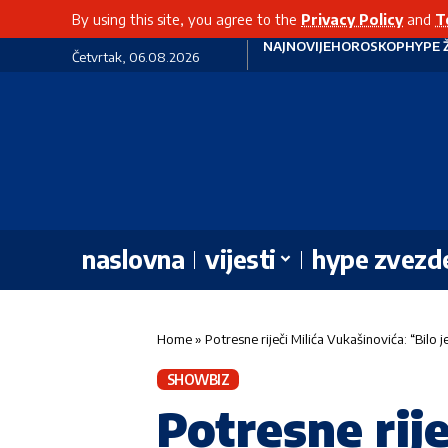
By using this site, you agree to the
Privacy Policy
and
T
NAJNOVIJE
HOROSKOP
HYPE 
Četvrtak, 06.08.2026
naslovna
vijesti
hype zvezd
Home
»
Potresne riječi Milića Vukašinovića: “Bilo
SHOWBIZ
Potresne rije