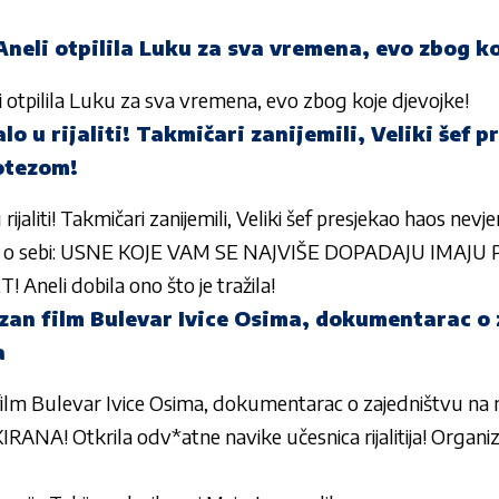
neli otpilila Luku za sva vremena, evo zbog ko
 otpilila Luku za sva vremena, evo zbog koje djevojke!
o u rijaliti! Takmičari zanijemili, Veliki šef 
otezom!
ijaliti! Takmičari zanijemili, Veliki šef presjekao haos ne
no o sebi: USNE KOJE VAM SE NAJVIŠE DOPADAJU IMAJU
neli dobila ono što je tražila!
zan film Bulevar Ivice Osima, dokumentarac o 
a
film Bulevar Ivice Osima, dokumentarac o zajedništvu na
A! Otkrila odv*atne navike učesnica rijalitija! Organi