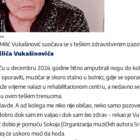
ram
Milić Vukašinović
suočava se s teškim zdravstvenim izazo
ilića Vukašinovića
iću u decembru 2024. godine hitno amputirali nogu do kolj
 oporaviti, muzičar je skoro stalno u bolnici, gdje se oporavlja
že vrijeme nalazi u rehabilitacionom centru, a nedavno se o
u u ovim teškim trenucima.
odavde. A od kolega me niko nije obišao, neko samo pozove, 
e dobro dok sam im valjao i dok sam bio zdrav – rekao je Vu
ć dobio je pomoću Sokoja (Organizacija muzičkih autora Sr
joj će uskoro moći da hoda.