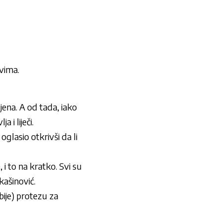
vima.
ena. A od tada, iako
 i liječi.
glasio otkrivši da li
i to na kratko. Svi su
kašinović.
bije) protezu za