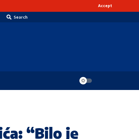
Accept
Search
ća: “Bilo je