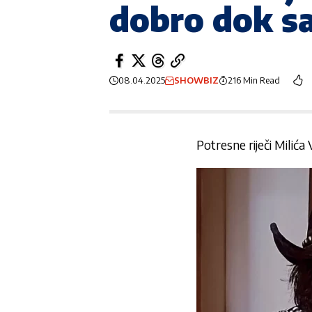
dobro dok s
08.04.2025
SHOWBIZ
216 Min Read
Potresne riječi Milića