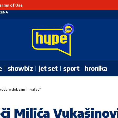
erms of Use
.
ŽENA
e
showbiz
jet set
sport
hronika
 je dobro dok sam im valjao”
či Milića Vukašinovi