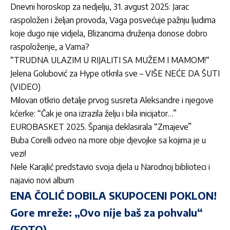
Dnevni horoskop za nedjelju, 31. avgust 2025: Jarac
raspoložen i željan provoda, Vaga posvećuje pažnju ljudima
koje dugo nije vidjela, Blizancima druženja donose dobro
raspoloženje, a Vama?
“TRUDNA ULAZIM U RIJALITI SA MUŽEM I MAMOM!“
Jelena Golubović za Hype otkrila sve – VIŠE NEĆE DA ŠUTI
(VIDEO)
Milovan otkrio detalje prvog susreta Aleksandre i njegove
kćerke: “Čak je ona izrazila želju i bila inicijator…”
EUROBASKET 2025. Španija deklasirala “Zmajeve”
Buba Corelli odveo na more obje djevojke sa kojima je u
vezi!
Nele Karajlić predstavio svoja djela u Narodnoj biblioteci i
najavio novi album
ENA ČOLIĆ DOBILA SKUPOCENI POKLON!
Gore mreže: „Ovo nije baš za pohvalu“
(FOTO)