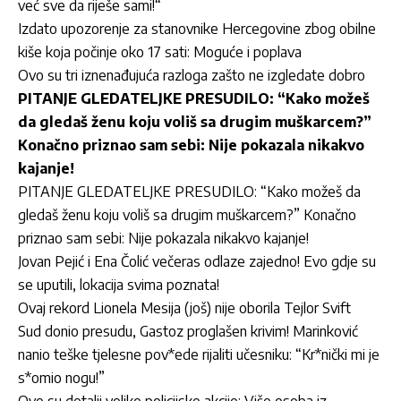
već sve da riješe sami!“
Izdato upozorenje za stanovnike Hercegovine zbog obilne
kiše koja počinje oko 17 sati: Moguće i poplava
Ovo su tri iznenađujuća razloga zašto ne izgledate dobro
PITANJE GLEDATELJKE PRESUDILO: “Kako možeš
da gledaš ženu koju voliš sa drugim muškarcem?”
Konačno priznao sam sebi: Nije pokazala nikakvo
kajanje!
PITANJE GLEDATELJKE PRESUDILO: “Kako možeš da
gledaš ženu koju voliš sa drugim muškarcem?” Konačno
priznao sam sebi: Nije pokazala nikakvo kajanje!
Jovan Pejić i Ena Čolić večeras odlaze zajedno! Evo gdje su
se uputili, lokacija svima poznata!
Ovaj rekord Lionela Mesija (još) nije oborila Tejlor Svift
Sud donio presudu, Gastoz proglašen krivim! Marinković
nanio teške tjelesne pov*ede rijaliti učesniku: “Kr*nički mi je
s*omio nogu!”
Ovo su detalji velike policijske akcije: Više osoba iz