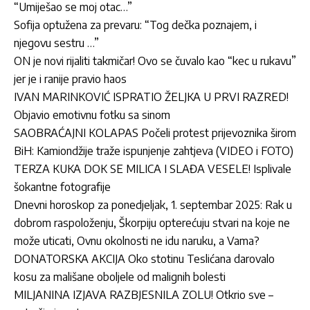
“Umiješao se moj otac…”
Sofija optužena za prevaru: “Tog dečka poznajem, i
njegovu sestru …”
ON je novi rijaliti takmičar! Ovo se čuvalo kao “kec u rukavu”
jer je i ranije pravio haos
IVAN MARINKOVIĆ ISPRATIO ŽELJKA U PRVI RAZRED!
Objavio emotivnu fotku sa sinom
SAOBRAĆAJNI KOLAPAS Počeli protest prijevoznika širom
BiH: Kamiondžije traže ispunjenje zahtjeva (VIDEO i FOTO)
TERZA KUKA DOK SE MILICA I SLAĐA VESELE! Isplivale
šokantne fotografije
Dnevni horoskop za ponedjeljak, 1. septembar 2025: Rak u
dobrom raspoloženju, Škorpiju opterećuju stvari na koje ne
može uticati, Ovnu okolnosti ne idu naruku, a Vama?
DONATORSKA AKCIJA Oko stotinu Teslićana darovalo
kosu za mališane oboljele od malignih bolesti
MILJANINA IZJAVA RAZBJESNILA ZOLU! Otkrio sve –