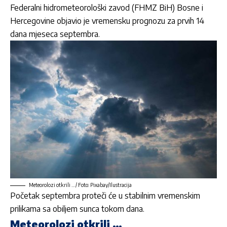
Federalni hidrometeorološki zavod (FHMZ BiH)
Bosne i
Hercegovine objavio je vremensku prognozu za prvih 14
dana mjeseca septembra.
Meteorolozi otkrili …/ Foto: Pixabay/Ilustracija
Početak septembra proteči će u stabilnim vremenskim
prilikama sa obiljem sunca tokom dana.
Meteorolozi otkrili …