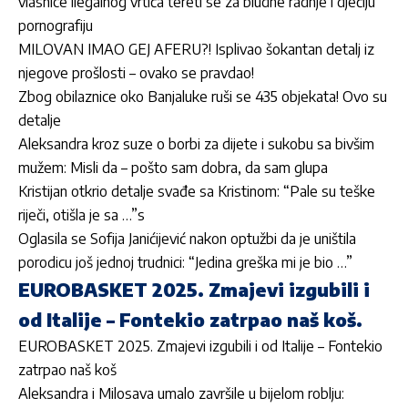
vlasnice ilegalnog vrtića tereti se za bludne radnje i dječiju
pornografiju
MILOVAN IMAO GEJ AFERU?! Isplivao šokantan detalj iz
njegove prošlosti – ovako se pravdao!
Zbog obilaznice oko Banjaluke ruši se 435 objekata! Ovo su
detalje
Aleksandra kroz suze o borbi za dijete i sukobu sa bivšim
mužem: Misli da – pošto sam dobra, da sam glupa
Kristijan otkrio detalje svađe sa Kristinom: “Pale su teške
riječi, otišla je sa …”s
Oglasila se Sofija Janićijević nakon optužbi da je uništila
porodicu još jednoj trudnici: “Jedina greška mi je bio …”
EUROBASKET 2025. Zmajevi izgubili i
od Italije – Fontekio zatrpao naš koš.
EUROBASKET 2025. Zmajevi izgubili i od Italije – Fontekio
zatrpao naš koš
Aleksandra i Milosava umalo završile u bijelom roblju: