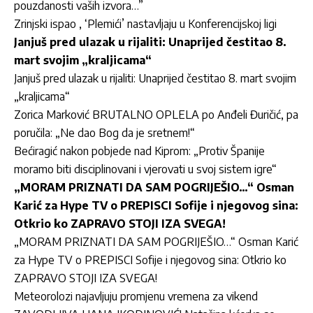
pouzdanosti vaših izvora…”
Zrinjski ispao , ‘Plemići’ nastavljaju u Konferencijskoj ligi
Janjuš pred ulazak u rijaliti: Unaprijed čestitao 8.
mart svojim „kraljicama“
Janjuš pred ulazak u rijaliti: Unaprijed čestitao 8. mart svojim
„kraljicama“
Zorica Marković BRUTALNO OPLELA po Anđeli Đuričić, pa
poručila: „Ne dao Bog da je sretnem!“
Bećiragić nakon pobjede nad Kiprom: „Protiv Španije
moramo biti disciplinovani i vjerovati u svoj sistem igre“
„MORAM PRIZNATI DA SAM POGRIJEŠIO…“ Osman
Karić za Hype TV o PREPISCI Sofije i njegovog sina:
Otkrio ko ZAPRAVO STOJI IZA SVEGA!
„MORAM PRIZNATI DA SAM POGRIJEŠIO…“ Os
man Karić
za Hype TV o PREPISCI Sofije i njegovog sina: Otkrio ko
ZAPRAVO STOJI IZA SVEGA!
Meteorolozi najavljuju promjenu vremena za vikend