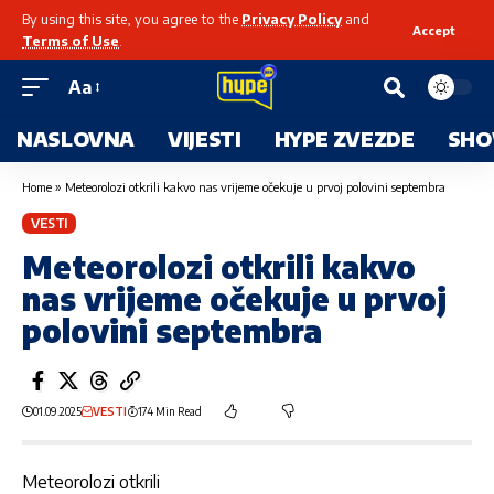
By using this site, you agree to the
Privacy Policy
and
Accept
Terms of Use
.
Aa
NASLOVNA
VIJESTI
HYPE ZVEZDE
SHO
Home
»
Meteorolozi otkrili kakvo nas vrijeme očekuje u prvoj polovini septembra
VESTI
Meteorolozi otkrili kakvo
nas vrijeme očekuje u prvoj
polovini septembra
01.09.2025
VESTI
174 Min Read
Meteorolozi otkrili