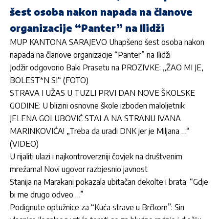
šest osoba nakon napada na članove
organizacije “Panter” na Ilidži
MUP KANTONA SARAJEVO Uhapšeno šest osoba nakon
napada na članove organizacije “Panter” na Ilidži
Jodžir odgovorio Baki Prasetu na PROZIVKE: „ŽAO MI JE,
BOLEST*N SI“ (FOTO)
STRAVA I UŽAS U TUZLI PRVI DAN NOVE ŠKOLSKE
GODINE: U blizini osnovne škole izboden maloljetnik
JELENA GOLUBOVIĆ STALA NA STRANU IVANA
MARINKOVIĆA! „Treba da uradi DNK jer je Miljana …“
(VIDEO)
U rijaliti ulazi i najkontroverzniji čovjek na društvenim
mrežama! Novi ugovor razbjesnio javnost
Stanija na Marakani pokazala ubitačan dekolte i brata: “Gdje
bi me drugo odveo …”
Podignute optužnice za “Kuća strave u Brčkom”: Sin