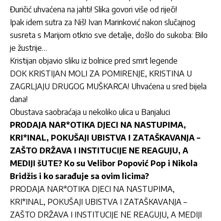
Đuričić uhvaćena na jahti! Slika govori više od riječi!
Ipak idem sutra za Niš! Ivan Marinković nakon slučajnog
susreta s Marijom otkrio sve detalje, došlo do sukoba: Bilo
je žustrije…
Kristijan objavio sliku iz bolnice pred smrt legende
DOK KRISTIJAN MOLI ZA POMIRENJE, KRISTINA U
ZAGRLJAJU DRUGOG MUŠKARCA! Uhvaćena u sred bijela
dana!
Obustava saobraćaja u nekoliko ulica u Banjaluci
PRODAJA NAR*OTIKA DJECI NA NASTUPIMA,
KRI*INAL, POKUŠAJI UBISTVA I ZATAŠKAVANJA –
ZAŠTO DRŽAVA I INSTITUCIJE NE REAGUJU, A
MEDIJI šUTE? Ko su Velibor Popović Pop i Nikola
Bridžis i ko sarađuje sa ovim licima?
PRODAJA NAR*OTIKA DJECI NA NASTUPIMA,
KRI*INAL, POKUŠAJI UBISTVA I ZATAŠKAVANJA –
ZAŠTO DRŽAVA I INSTITUCIJE NE REAGUJU, A MEDIJI