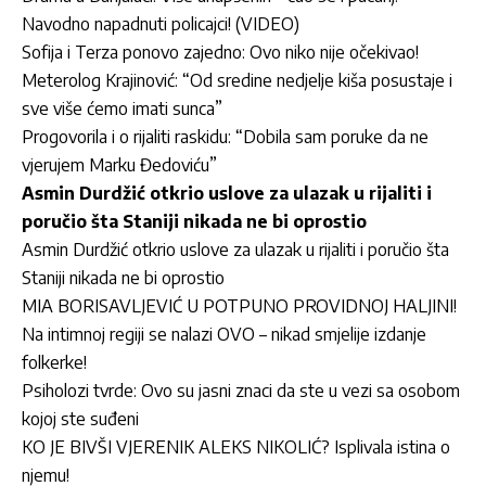
Navodno napadnuti policajci! (VIDEO)
Sofija i Terza ponovo zajedno: Ovo niko nije očekivao!
Meterolog Krajinović: “Od sredine nedjelje kiša posustaje i
sve više ćemo imati sunca”
Progovorila i o rijaliti raskidu: “Dobila sam poruke da ne
vjerujem Marku Đedoviću”
Asmin Durdžić otkrio uslove za ulazak u rijaliti i
poručio šta Staniji nikada ne bi oprostio
Asmin Durdžić otkrio uslove za ulazak u rijaliti i poručio šta
Staniji nikada ne bi oprostio
MIA BORISAVLJEVIĆ U POTPUNO PROVIDNOJ HALJINI!
Na intimnoj regiji se nalazi OVO – nikad smjelije izdanje
folkerke!
Psiholozi tvrde: Ovo su jasni znaci da ste u vezi sa osobom
kojoj ste suđeni
KO JE BIVŠI VJERENIK ALEKS NIKOLIĆ? Isplivala istina o
njemu!