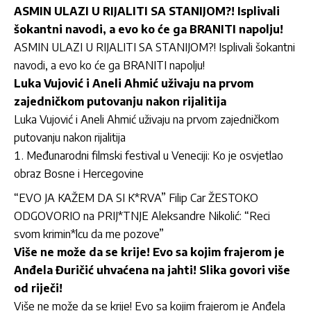
ASMIN ULAZI U RIJALITI SA STANIJOM?! Isplivali
šokantni navodi, a evo ko će ga BRANITI napolju!
ASMIN ULAZI U RIJALITI SA STANIJOM?! Isplivali šokantni
navodi, a evo ko će ga BRANITI napolju!
Luka Vujović i Aneli Ahmić uživaju na prvom
zajedničkom putovanju nakon rijalitija
Luka Vujović i Aneli Ahmić uživaju na prvom zajedničkom
putovanju nakon rijalitija
Međunarodni filmski festival u Veneciji: Ko je osvjetlao
obraz Bosne i Hercegovine
“EVO JA KAŽEM DA SI K*RVA” Filip Car ŽESTOKO
ODGOVORIO na PRIJ*TNJE Aleksandre Nikolić: “Reci
svom krimin*lcu da me pozove”
Više ne može da se krije! Evo sa kojim frajerom je
Anđela Đuričić uhvaćena na jahti! Slika govori više
od riječi!
Više ne može da se krije! Evo sa kojim frajerom je Anđela