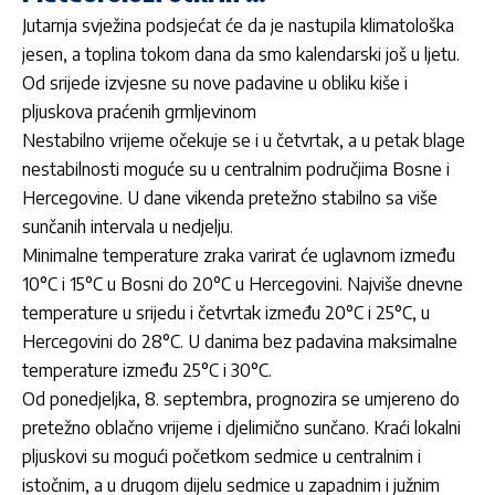
Jutarnja svježina podsjećat će da je nastupila klimatološka
jesen, a toplina tokom dana da smo kalendarski još u ljetu.
Od srijede izvjesne su nove padavine u obliku kiše i
pljuskova praćenih grmljevinom
Nestabilno vrijeme očekuje se i u četvrtak, a u petak blage
nestabilnosti moguće su u centralnim područjima Bosne i
Hercegovine. U dane vikenda pretežno stabilno sa više
sunčanih intervala u nedjelju.
Minimalne temperature zraka varirat će uglavnom između
10°C i 15°C u Bosni do 20°C u Hercegovini. Najviše dnevne
temperature u srijedu i četvrtak između 20°C i 25°C, u
Hercegovini do 28°C. U danima bez padavina maksimalne
temperature između 25°C i 30°C.
Od ponedjeljka, 8. septembra, prognozira se umjereno do
pretežno oblačno vrijeme i djelimično sunčano. Kraći lokalni
pljuskovi su mogući početkom sedmice u centralnim i
istočnim, a u drugom dijelu sedmice u zapadnim i južnim