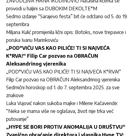
ZAVODLJIVA HANA IKODINOVIĆ! Natašina kćerka se
provodi u haljini sa DUBOKIM DEKOLTE*M
Sedmo izdanje “Sarajevo festa” bit će održano od 5. do 19.
septembra
Miljana Kulić promijenila lični opis: Botoks, nove trepavice i
poruka Ivanu Marinkoviću
„POD*VIĆU VAS KAO PILIĆE! TI SI NAJVEĆA
K*RVA!“ Filip Car pozvao na OBRAČUN
Aleksandrinog vjerenika
„POD*VIĆU VAS KAO PILIĆE! TI SI NAJVEĆA K*RVA!“
Filip Car pozvao na OBRAČUN Aleksandrinog vjerenika
Sedmični horoskop od 1. do 7. septembra 2025. za sve
znakove
Luka Vujović nakon sukoba majke i Milene Kačavende:
“Neka se mama više ne oglašava, život nije trka već
putovanje”
„HYPE SE BORI PROTIV ANOMALIJA U DRUŠTVU“
Zvanično obraćanje direktora i vlasnika Hype TV: