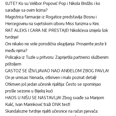
šUTE? Ko su Velibor Popović Pop i Nikola Bridžis i ko
sarađuje sa ovim licima?
Magistrica farmacije iz Rogatice predstavlja Bosnu i
Hercegovinu na svjetskom izboru Miss turizma u Kini.
RAT ALEKS I CARA NE PRESTAJE! Nikolićeva iznijela šok
tvrdnje!
Oni nikako ne vole porodična okupljanja: Provjerite jeste li
među njima?
Policajka iz Tuzle u pritvoru: Zaprijetila partnerici službenim
pištoljem
GASTOZ SE IŽIVLJAVAO NAD ANĐELOM ZBOG PAVLA!
On je urnisao Nenada, otkriven i malo poznat detalj!
Otkriven još jedan učesnik rijalitija: Često se spominjao
prošle sezone u Bijeloj kući
HAOS U NIŠU SE NASTAVLJA! Zbog svađe sa Marijom
Kulić, Ivan Marinković traži DNK test!
Skandalozne tvrdnje rijaliti učesnice na račun pjevača: