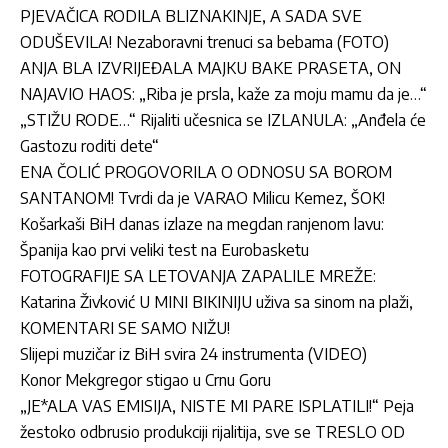
PJEVAČICA RODILA BLIZNAKINJE, A SADA SVE
ODUŠEVILA! Nezaboravni trenuci sa bebama (FOTO)
ANJA BLA IZVRIJEĐALA MAJKU BAKE PRASETA, ON
NAJAVIO HAOS: „Riba je prsla, kaže za moju mamu da je…“
„STIŽU RODE…“ Rijaliti učesnica se IZLANULA: „Anđela će
Gastozu roditi dete“
ENA ČOLIĆ PROGOVORILA O ODNOSU SA BOROM
SANTANOM! Tvrdi da je VARAO Milicu Kemez, ŠOK!
Košarkaši BiH danas izlaze na megdan ranjenom lavu:
Španija kao prvi veliki test na Eurobasketu
FOTOGRAFIJE SA LETOVANJA ZAPALILE MREŽE:
Katarina Živković U MINI BIKINIJU uživa sa sinom na plaži,
KOMENTARI SE SAMO NIŽU!
Slijepi muzičar iz BiH svira 24 instrumenta (VIDEO)
Konor Mekgregor stigao u Crnu Goru
„JE*ALA VAS EMISIJA, NISTE MI PARE ISPLATILI!“ Peja
žestoko odbrusio produkciji rijalitija, sve se TRESLO OD