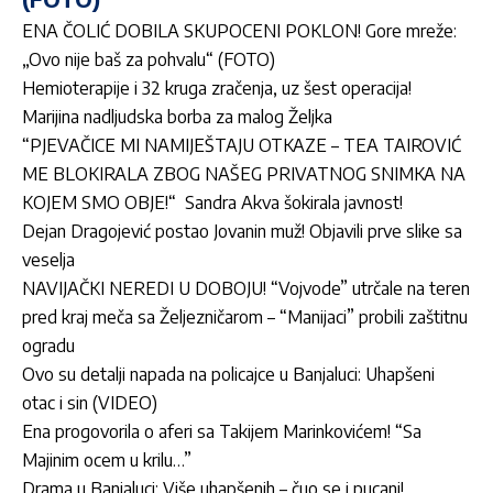
ENA ČOLIĆ DOBILA SKUPOCENI POKLON! Gore mreže:
„Ovo nije baš za pohvalu“ (FOTO)
Hemioterapije i 32 kruga zračenja, uz šest operacija!
Marijina nadljudska borba za malog Željka
“PJEVAČICE MI NAMIJEŠTAJU OTKAZE – TEA TAIROVIĆ
ME BLOKIRALA ZBOG NAŠEG PRIVATNOG SNIMKA NA
KOJEM SMO OBJE!“ Sandra Akva šokirala javnost!
Dejan Dragojević postao Jovanin muž! Objavili prve slike sa
veselja
NAVIJAČKI NEREDI U DOBOJU! “Vojvode” utrčale na teren
pred kraj meča sa Željezničarom – “Manijaci” probili zaštitnu
ogradu
Ovo su detalji napada na policajce u Banjaluci: Uhapšeni
otac i sin (VIDEO)
Ena progovorila o aferi sa Takijem Marinkovićem! “Sa
Majinim ocem u krilu…”
Drama u Banjaluci: Više uhapšenih – čuo se i pucanj!