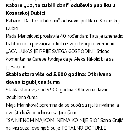
Kabare „Da, to su bili dani” oduševio publiku u
Kozarskoj Dubici
Kabare „Da, to su bili dani” oduševio publiku u Kozarskoj
Dubici
Rada Manojlović proslavila 40. rođendan: Tata je iznenadio
traktorom, a pjevačica otkrila i svoju teoriju o vremenu
„ACA LUKAS JE PRIJE SVEGA GOSPODIN!“ Stigao
komentar na Careve tvrdnje da je Aleks Nikolić bila sa
pjevačem
Stabla stara više od 5.900 godina: Otkrivena
davno izgubljena šuma
Stabla stara više od 5.900 godina: Otkrivena davno
izgubljena šuma
Maja Marinković spremna da se suoči sa rijaliti rivalima, a
evo šta kaže o odnosu sa Janjušem
“SA NJENOM MAJKOM, NEMA KO NIJE BIO“ Sanja Grujić
na ivici suza, ove riječi su je TOTALNO DOTUKLE