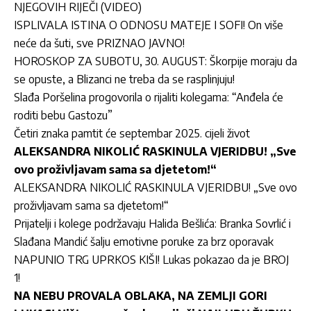
NJEGOVIH RIJEČI (VIDEO)
ISPLIVALA ISTINA O ODNOSU MATEJE I SOFI! On više
neće da šuti, sve PRIZNAO JAVNO!
HOROSKOP ZA SUBOTU, 30. AUGUST: Škorpije moraju da
se opuste, a Blizanci ne treba da se rasplinjuju!
Slađa Poršelina progovorila o rijaliti kolegama: “Anđela će
roditi bebu Gastozu”
Četiri znaka pamtit će septembar 2025. cijeli život
ALEKSANDRA NIKOLIĆ RASKINULA VJERIDBU! „Sve
ovo proživljavam sama sa djetetom!“
ALEKSANDRA NIKOLIĆ RASKINULA VJERIDBU! „Sve ovo
proživljavam sama sa djetetom!“
Prijatelji i kolege podržavaju Halida Bešlića: Branka Sovrlić i
Slađana Mandić šalju emotivne poruke za brz oporavak
NAPUNIO TRG UPRKOS KIŠI! Lukas pokazao da je BROJ
1!
NA NEBU PROVALA OBLAKA, NA ZEMLJI GORI