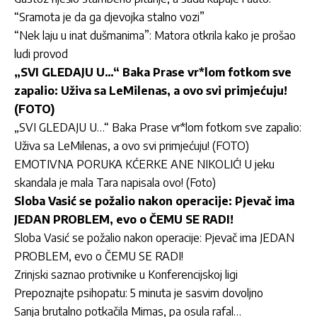
“Sramota je da ga djevojka stalno vozi”
“Nek laju u inat dušmanima”: Matora otkrila kako je prošao
ludi provod
„SVI GLEDAJU U…“ Baka Prase vr*lom fotkom sve
zapalio: Uživa sa LeMilenas, a ovo svi primjećuju!
(FOTO)
„SVI GLEDAJU U…“ Baka Prase vr*lom fotkom sve zapalio:
Uživa sa LeMilenas, a ovo svi primjećuju! (FOTO)
EMOTIVNA PORUKA KĆERKE ANE NIKOLIĆ! U jeku
skandala je mala Tara napisala ovo! (Foto)
Sloba Vasić se požalio nakon operacije: Pjevač ima
JEDAN PROBLEM, evo o ČEMU SE RADI!
Sloba Vasić se požalio nakon operacije: Pjevač ima JEDAN
PROBLEM, evo o ČEMU SE RADI!
Zrinjski saznao protivnike u Konferencijskoj ligi
Prepoznajte psihopatu: 5 minuta je sasvim dovoljno
Sanja brutalno potkačila Mimas, pa osula rafal…