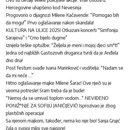
Hercegovine uhapšeno kod Nevesinja
Progovorio o dijagnozi Milene Kačavende: “Pomogao bih
da mogu!” Prvo oglašavanje nakon skandala!
KULTURA NA ULICE 2025! Otkazani koncerti “Simfonija
Sarajeva” i “Crno bijelo dugme”
Iznijela teške optužbe: “Željela je meni i mojoj djeci sm*t!”
Jedna od najbližih Gastozovih drugarica tvrdi da je Anđela
dno dna!
Post festum svađe Ivana Marinković i voditelja: “Nadam se
da mi neće …”
Hitno oglašavanje majke Milene Šarac! Ove riječi su je
veoma potresle! Sram treba da je bude!
“Nemoj da se umivaš toplom vodom…“ NEVIĐENO
PONIŽ*NJE ZA SOFIJU JANIĆIJEVIĆ! Isprozivao je zbog
plastičnih operacija!
Sa njenom majkom, također, nema ko nije bio! Sanja Grujić
čula o svojoj miloj sve najgore!