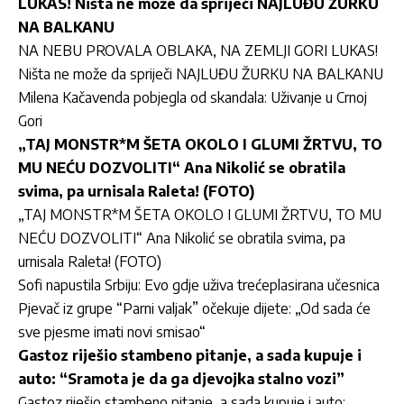
LUKAS! Ništa ne može da spriječi NAJLUĐU ŽURKU
NA BALKANU
NA NEBU PROVALA OBLAKA, NA ZEMLJI GORI LUKAS!
Ništa ne može da spriječi NAJLUĐU ŽURKU NA BALKANU
Milena Kačavenda pobjegla od skandala: Uživanje u Crnoj
Gori
„TAJ MONSTR*M ŠETA OKOLO I GLUMI ŽRTVU, TO
MU NEĆU DOZVOLITI“ Ana Nikolić se obratila
svima, pa urnisala Raleta! (FOTO)
„TAJ MONSTR*M ŠETA OKOLO I GLUMI ŽRTVU, TO MU
NEĆU DOZVOLITI“ Ana Nikolić se obratila svima, pa
urnisala Raleta! (FOTO)
Sofi napustila Srbiju: Evo gdje uživa trećeplasirana učesnica
Pjevač iz grupe “Parni valjak” očekuje dijete: „Od sada će
sve pjesme imati novi smisao“
Gastoz riješio stambeno pitanje, a sada kupuje i
auto: “Sramota je da ga djevojka stalno vozi”
Gastoz riješio stambeno pitanje, a sada kupuje i auto: