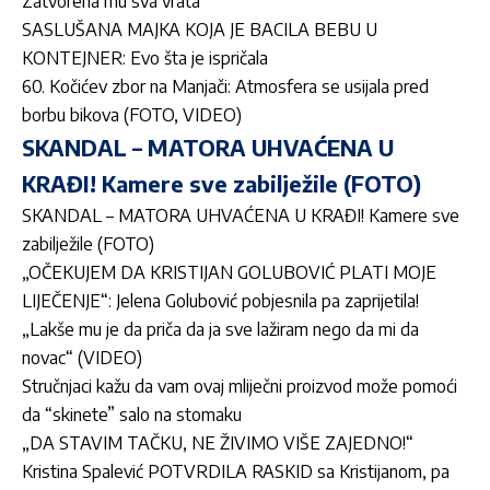
Zatvorena mu sva vrata
SASLUŠANA MAJKA KOJA JE BACILA BEBU U
KONTEJNER: Evo šta je ispričala
60. Kočićev zbor na Manjači: Atmosfera se usijala pred
borbu bikova (FOTO, VIDEO)
SKANDAL – MATORA UHVAĆENA U
KRAĐI! Kamere sve zabilježile (FOTO)
SKANDAL – MATORA UHVAĆENA U KRAĐI! Kamere sve
zabilježile (FOTO)
„OČEKUJEM DA KRISTIJAN GOLUBOVIĆ PLATI MOJE
LIJEČENJE“: Jelena Golubović pobjesnila pa zaprijetila!
„Lakše mu je da priča da ja sve lažiram nego da mi da
novac“ (VIDEO)
Stručnjaci kažu da vam ovaj mliječni proizvod može pomoći
da “skinete” salo na stomaku
„DA STAVIM TAČKU, NE ŽIVIMO VIŠE ZAJEDNO!“
Kristina Spalević POTVRDILA RASKID sa Kristijanom, pa