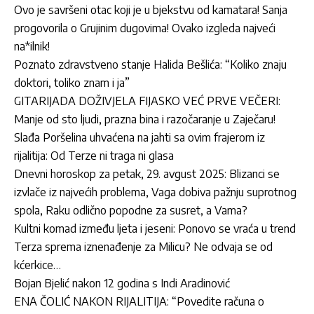
Ovo je savršeni otac koji je u bjekstvu od kamatara! Sanja
progovorila o Grujinim dugovima! Ovako izgleda najveći
na*ilnik!
Poznato zdravstveno stanje Halida Bešlića: “Koliko znaju
doktori, toliko znam i ja”
GITARIJADA DOŽIVJELA FIJASKO VEĆ PRVE VEČERI:
Manje od sto ljudi, prazna bina i razočaranje u Zaječaru!
Slađa Poršelina uhvaćena na jahti sa ovim frajerom iz
rijalitija: Od Terze ni traga ni glasa
Dnevni horoskop za petak, 29. avgust 2025: Blizanci se
izvlače iz najvećih problema, Vaga dobiva pažnju suprotnog
spola, Raku odlično popodne za susret, a Vama?
Kultni komad između ljeta i jeseni: Ponovo se vraća u trend
Terza sprema iznenađenje za Milicu? Ne odvaja se od
kćerkice…
Bojan Bjelić nakon 12 godina s Indi Aradinović
ENA ČOLIĆ NAKON RIJALITIJA: “Povedite računa o