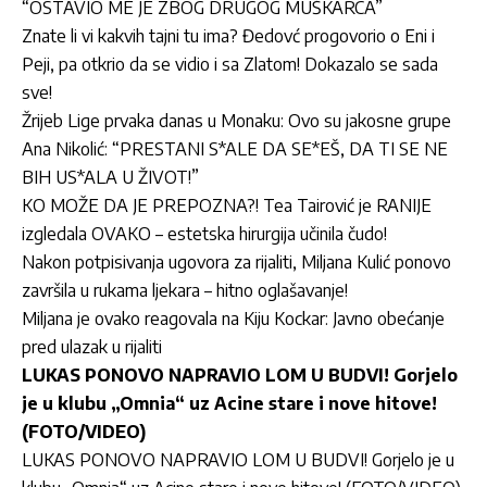
“OSTAVIO ME JE ZBOG DRUGOG MUŠKARCA”
Znate li vi kakvih tajni tu ima? Đedovć progovorio o Eni i
Peji, pa otkrio da se vidio i sa Zlatom! Dokazalo se sada
sve!
Žrijeb Lige prvaka danas u Monaku: Ovo su jakosne grupe
Ana Nikolić: “PRESTANI S*ALE DA SE*EŠ, DA TI SE NE
BIH US*ALA U ŽIVOT!”
KO MOŽE DA JE PREPOZNA?! Tea Tairović je RANIJE
izgledala OVAKO – estetska hirurgija učinila čudo!
Nakon potpisivanja ugovora za rijaliti, Miljana Kulić ponovo
završila u rukama ljekara – hitno oglašavanje!
Miljana je ovako reagovala na Kiju Kockar: Javno obećanje
pred ulazak u rijaliti
LUKAS PONOVO NAPRAVIO LOM U BUDVI! Gorjelo
je u klubu „Omnia“ uz Acine stare i nove hitove!
(FOTO/VIDEO)
LUKAS PONOVO NAPRAVIO LOM U BUDVI! Gorjelo je u