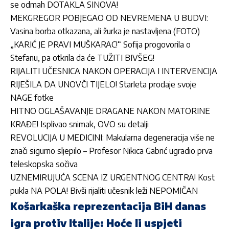
se odmah DOTAKLA SINOVA!
MEKGREGOR POBJEGAO OD NEVREMENA U BUDVI:
Vasina borba otkazana, ali žurka je nastavljena (FOTO)
„KARIĆ JE PRAVI MUŠKARAC!“ Sofija progovorila o
Stefanu, pa otkrila da će TUŽITI BIVŠEG!
RIJALITI UČESNICA NAKON OPERACIJA I INTERVENCIJA
RIJEŠILA DA UNOVČI TIJELO! Starleta prodaje svoje
NAGE fotke
HITNO OGLAŠAVANJE DRAGANE NAKON MATORINE
KRAĐE! Isplivao snimak, OVO su detalji
REVOLUCIJA U MEDICINI: Makularna degeneracija više ne
znači sigurno sljepilo – Profesor Nikica Gabrić ugradio prva
teleskopska sočiva
UZNEMIRUJUĆA SCENA IZ URGENTNOG CENTRA! Kost
pukla NA POLA! Bivši rijaliti učesnik leži NEPOMIČAN
Košarkaška reprezentacija BiH danas
igra protiv Italije: Hoće li uspjeti