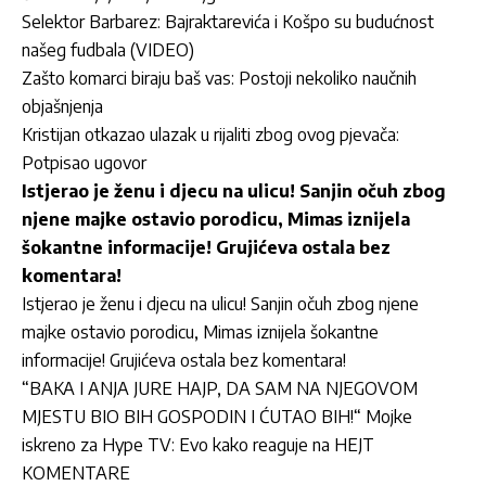
Selektor Barbarez: Bajraktarevića i Košpo su budućnost
našeg fudbala (VIDEO)
Zašto komarci biraju baš vas: Postoji nekoliko naučnih
objašnjenja
Kristijan otkazao ulazak u rijaliti zbog ovog pjevača:
Potpisao ugovor
Istjerao je ženu i djecu na ulicu! Sanjin očuh zbog
njene majke ostavio porodicu, Mimas iznijela
šokantne informacije! Grujićeva ostala bez
komentara!
Istjerao je ženu i djecu na ulicu! Sanjin očuh zbog njene
majke ostavio porodicu, Mimas iznijela šokantne
informacije! Grujićeva ostala bez komentara!
“BAKA I ANJA JURE HAJP, DA SAM NA NJEGOVOM
MJESTU BIO BIH GOSPODIN I ĆUTAO BIH!“ Mojke
iskreno za Hype TV: Evo kako reaguje na HEJT
KOMENTARE