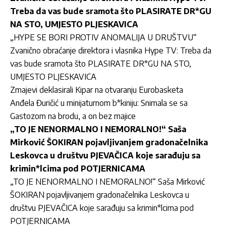
Treba da vas bude sramota što PLASIRATE DR*GU
NA STO, UMJESTO PLJESKAVICA
„HYPE SE BORI PROTIV ANOMALIJA U DRUŠTVU“
Zvanično obraćanje direktora i vlasnika Hype TV: Treba da
vas bude sramota što PLASIRATE DR*GU NA STO,
UMJESTO PLJESKAVICA
Zmajevi deklasirali Kipar na otvaranju Eurobasketa
Anđela Đuričić u minijaturnom b*kiniju: Snimala se sa
Gastozom na brodu, a on bez majice
„TO JE NENORMALNO I NEMORALNO!“ Saša
Mirković ŠOKIRAN pojavljivanjem gradonačelnika
Leskovca u društvu PJEVAČICA koje sarađuju sa
krimin*lcima pod POTJERNICAMA
„TO JE NENORMALNO I NEMORALNO!“ Saša Mirković
ŠOKIRAN pojavljivanjem gradonačelnika Leskovca u
društvu PJEVAČICA koje sarađuju sa krimin*lcima pod
POTJERNICAMA