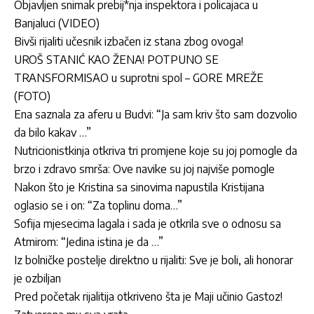
Objavljen snimak prebij*nja inspektora i policajaca u
Banjaluci (VIDEO)
Bivši rijaliti učesnik izbačen iz stana zbog ovoga!
UROŠ STANIĆ KAO ŽENA! POTPUNO SE
TRANSFORMISAO u suprotni spol – GORE MREŽE
(FOTO)
Ena saznala za aferu u Budvi: “Ja sam kriv što sam dozvolio
da bilo kakav …”
Nutricionistkinja otkriva tri promjene koje su joj pomogle da
brzo i zdravo smrša: Ove navike su joj najviše pomogle
Nakon što je Kristina sa sinovima napustila Kristijana
oglasio se i on: “Za toplinu doma…”
Sofija mjesecima lagala i sada je otkrila sve o odnosu sa
Atmirom: “Jedina istina je da …”
Iz bolničke postelje direktno u rijaliti: Sve je boli, ali honorar
je ozbiljan
Pred početak rijalitija otkriveno šta je Maji učinio Gastoz!