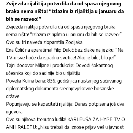
Zvijezda rijalitija potvrdila da od spasa njegovog
braka nema ništa! “Izlazim iz rijalitija u januaru da
bih se razveo!”
Zvijezda rijalitija potvrdila da od spasa njegovog braka
nema ništa! “Izlazim iz rijalitija u januaru da bih se razveo!”
Ovo su tri najveća zlopamtila Zodijaka
Ena Čolić na aparatima! Filip Đukić bez dlake na jeziku: “Na
TV-u sve hoće da ispadnu svetice! Ako je bilo, bilo je!”
Tajni dogovor Miljane i produkcije: Dovodi šokantnog
učesnika koji do sad nije bio u rijalitiju
Povelja Kulina bana: 836. godišnjica najstarijeg sačuvanog
diplomatskog dokumenta srednjovjekovne bosanske
države
Popunjavaju se kapaciteti rijalitija: Danas potpisana još dva
ugovora
Ovo su njihova trenutna ludila! KARLEUŠA ZA HYPE TV O
ANI I RALETU: „Nisu trebali da iznose prljav veš u javnost