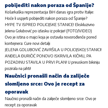
pobijediti nakon poraza od Španije?
Košarkaška reprezentacija BiH danas igra protiv Italije:
Hoće li uspjeti pobijediti nakon poraza od Španije?
HYPE TV ISPRED POLICIJSKE STANICE! Ekskluzivno
Jelena Golubović po izlasku iz policije! (FOTO/VIDEO)
Ovo je istina o majci koja je ostavila novorođenče pored
kontejnera: Cure novi detalji
JELENA GOLUBOVIĆ ZAVRŠILA U POLICIJSKOJ STANICI!
ANĐELA ĐURIČIĆ PONOVO ISKRIVILA KIČMU, PA
POZADINU STAVILA U PRVI PLAN! U preuskom bikiniju
pozirala na jahti!
Naučnici pronašli način da zaliječe
slomljeno srce: Ovo je recept za
oporavak
Naučnici pronašli način da zaliječe slomljeno srce: Ovo je
recept za oporavak