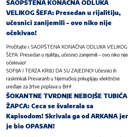
SAOPŠTENA KONAČNA ODLUKA
VELIKOG ŠEFA: Presedan u rijalitiju,
učesnici zanijemili – ovo niko nije
očekivao!
Pročitajte i:
SAOPŠTENA KONAČNA ODLUKA VELIKOG
ŠEFA: Presedan u rijalitiju, učesnici zanijemili – ovo niko nije
očekivao!
SOFIJA I TERZA KRIJU DA SU ZAJEDNO! Učesnici ih
raskrinkali
Prevaranti u Njemačkoj prikupljaju električne
uređaje za žrtve poplava u BiH!
ŠOKANTNE TVRDNJE NEBOJŠE TUBIĆA
ŽAPCA: Ceca se švalerala sa
Kapisodom! Skrivala ga od ARKANA jer
je bio OPASAN!