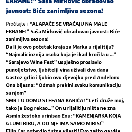
EKRANE!” Saša Mirković obradovao
javnost: Biće zanimljiva sezona!
Pročitajte i:
“ALAPAČE SE VRAĆAJU NA MALE
EKRANE!” Saša Mirković obradovao javnost: Biće
zanimljiva sezona!
Da li je ovo početak kraja za Marka u rijalitiju?
“Najmalicioznija osoba koja je ikad kročila u …”
“Sarajevo Wine Fest” uspješno proslavio
punoljetstvo, ljubitelji vina uživali dva dana
Gastoz grlio i ljubio ovu djevojku pred Anđelom:
Ona bijesna: “Odmah prekini svaku komunikaciju
sa njom”
SMRT U DOMU STEFANA KARIĆA! “Leti druže moj,
tako je Bog rekao…” On u rijalitiju ništa ne zna
Asmin žestoko urinisao Enu: “KAMENJARKA KOJA
GLUMI RIBU, A OD NJE IMA SAMO MIRIS!”
Filip Car potvrdio tužne vijesti! Evo zašto ga više