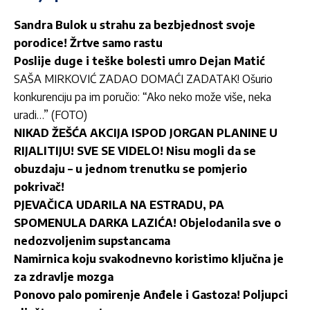
Sandra Bulok u strahu za bezbjednost svoje
porodice! Žrtve samo rastu
Poslije duge i teške bolesti umro Dejan Matić
SAŠA MIRKOVIĆ ZADAO DOMAĆI ZADATAK! Ošurio
konkurenciju pa im poručio: “Ako neko može više, neka
uradi…” (FOTO)
NIKAD ŽEŠĆA AKCIJA ISPOD JORGAN PLANINE U
RIJALITIJU! SVE SE VIDELO! Nisu mogli da se
obuzdaju – u jednom trenutku se pomjerio
pokrivač!
PJEVAČICA UDARILA NA ESTRADU, PA
SPOMENULA DARKA LAZIĆA! Objelodanila sve o
nedozvoljenim supstancama
Namirnica koju svakodnevno koristimo ključna je
za zdravlje mozga
Ponovo palo pomirenje Anđele i Gastoza! Poljupci