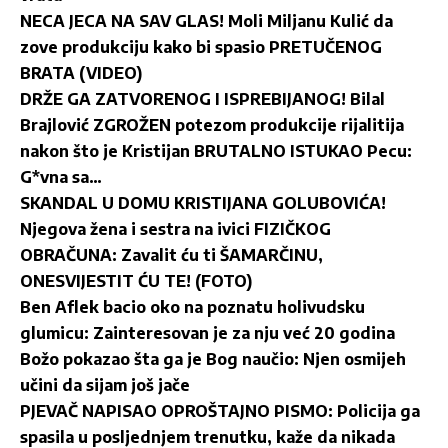
NECA JECA NA SAV GLAS! Moli Miljanu Kulić da
zove produkciju kako bi spasio PRETUČENOG
BRATA (VIDEO)
DRŽE GA ZATVORENOG I ISPREBIJANOG! Bilal
Brajlović ZGROŽEN potezom produkcije rijalitija
nakon što je Kristijan BRUTALNO ISTUKAO Pecu:
G*vna sa…
SKANDAL U DOMU KRISTIJANA GOLUBOVIĆA!
Njegova žena i sestra na ivici FIZIČKOG
OBRAČUNA: Zavalit ću ti ŠAMARČINU,
ONESVIJESTIT ĆU TE! (FOTO)
Ben Aflek bacio oko na poznatu holivudsku
glumicu: Zainteresovan je za nju već 20 godina
Božo pokazao šta ga je Bog naučio: Njen osmijeh
učini da sijam još jače
PJEVAČ NAPISAO OPROŠTAJNO PISMO: Policija ga
spasila u posljednjem trenutku, kaže da nikada