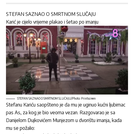
STEFAN SAZNAO O SMRTNOM SLUČAJU
Karić
je cijelo vrijeme plakao i šetao po imanju
STEFAN SAZNAO O SMRTNOM SLUČAJU/Photo: Printscreen
Stefanu Kariću saopšteno je da mu je uginuo kućni ljubimac
pas As, za kog je bio veoma vezan. Razgovarao je sa
Danijelom Dujkovićem Munjezom
u dvorištu imanja, kada
mu se požalio: