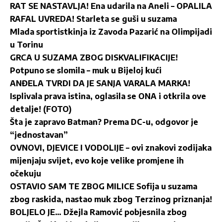
RAT SE NASTAVLJA! Ena udarila na Aneli – OPALILA
RAFAL UVREDA! Starleta se guši u suzama
Mlada sportistkinja iz Zavoda Pazarić na Olimpijadi
u Torinu
GRCA U SUZAMA ZBOG DISKVALIFIKACIJE!
Potpuno se slomila – muk u Bijeloj kući
ANĐELA TVRDI DA JE SANJA VARALA MARKA!
Isplivala prava istina, oglasila se ONA i otkrila ove
detalje! (FOTO)
Šta je zapravo Batman? Prema DC-u, odgovor je
“jednostavan”
OVNOVI, DJEVICE I VODOLIJE – ovi znakovi zodijaka
mijenjaju svijet, evo koje velike promjene ih
očekuju
OSTAVIO SAM TE ZBOG MILICE Sofija u suzama
zbog raskida, nastao muk zbog Terzinog priznanja!
BOLJELO JE… Džejla Ramović pobjesnila zbog