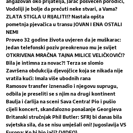
angažovan oko prijatelja, Jarac posvećen porodici,
Vodoliji je bolje da prećuti neke stvari, a Vama?
ZLATA STIGLA U RIJALITI!? Nastala opšta
pometnja pjevačica u transu JOVAN I ENA OSTALI
NEMI
Proveo 32 godine života uvjeren da je muškarac:
Jedan telefonski poziv preokrenuo mu je svijet
OTKRIVENA MRAČNA TAJNA MILICE VELIČKOVIĆ!?
Bila je intimna za novac?! Terza se slomio
Završena obdukcija djevojčice koja se nikada nije
vratila kući: Imala više ubodnih rana
Ramosov transfer iznenadio i njegovu suprugu,
odbila je preseliti se s njim na drugi kontinent
Baulja i ćarlija na sceni Sava Centra! Pio i pušio
cijeli koncert, skandalozno ponašanje Georgieva
Britanski stručnjak Phil Butler: SFRJ bi danas bila
svjetska sila, da se nisu umješali oni! Jugoslavija VS
Europa: Ko bi bio jači? (VIDEO)