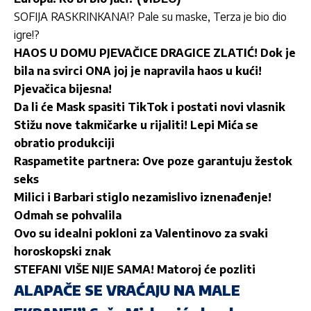
SOFIJA RASKRINKANA!? Pale su maske, Terza je bio dio
igre!?
HAOS U DOMU PJEVAČICE DRAGICE ZLATIĆ! Dok je
bila na svirci ONA joj je napravila haos u kući!
Pjevačica bijesna!
Da li će Mask spasiti TikTok i postati novi vlasnik
Stižu nove takmičarke u rijaliti! Lepi Mića se
obratio produkciji
Raspametite partnera: Ove poze garantuju žestok
seks
Milici i Barbari stiglo nezamislivo iznenađenje!
Odmah se pohvalila
Ovo su idealni pokloni za Valentinovo za svaki
horoskopski znak
STEFANI VIŠE NIJE SAMA! Matoroj će pozliti
ALAPAČE SE VRAĆAJU NA MALE