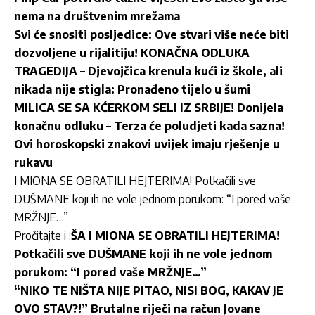
nema na društvenim mrežama
Svi će snositi posljedice: Ove stvari više neće biti
dozvoljene u rijalitiju! KONAČNA ODLUKA
TRAGEDIJA – Djevojčica krenula kući iz škole, ali
nikada nije stigla: Pronađeno tijelo u šumi
MILICA SE SA KĆERKOM SELI IZ SRBIJE! Donijela
konačnu odluku – Terza će poludjeti kada sazna!
Ovi horoskopski znakovi uvijek imaju rješenje u
rukavu
I MIONA SE OBRATILI HEJTERIMA! Potkačili sve
DUŠMANE koji ih ne vole jednom porukom: “I pored vaše
MRŽNJE…”
Pročitajte i :
ŠA I MIONA SE OBRATILI HEJTERIMA!
Potkačili sve DUŠMANE koji ih ne vole jednom
porukom: “I pored vaše MRŽNJE…”
“NIKO TE NIŠTA NIJE PITAO, NISI BOG, KAKAV JE
OVO STAV?!” Brutalne riječi na račun Jovane