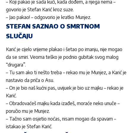
– Koji pakao je sada kući, kada dođem, a njega nema –
govorio je Stefan Karić kroz suze.
– Jao pakao! – odgovorio je kratko Munjez.
STEFAN SAZNAO O SMRTNOM
SLUČAJU
Karić je cijelo vrijeme plakao i šetao po imanju, nije mogao
da se smiri. Veoma teško je podnio gubitak svog malog
“drugara”.
– Tu sam ako ti nešto treba – rekao mu je Munjez, a Karić je
nastavio da priča o Asu.
– On je bio naš kućni pas, uvijuek je bio uz majku – rekao je
Karić.
– Obradovaćeš majku kada izađeš, moraće neko unuče –
poručio mu je Munjez.
– Tačno sam osjetio noćas, nisam mogao da spavam –
istakao je Stefan Karić.