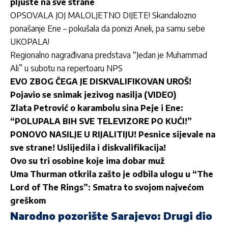
pljušte na sve strane
OPSOVALA JOJ MALOLJETNO DIJETE! Skandalozno
ponašanje Ene – pokušala da ponizi Aneli, pa samu sebe
UKOPALA!
Regionalno nagrađivana predstava “Jedan je Muhammad
Ali” u subotu na repertoaru NPS
EVO ZBOG ČEGA JE DISKVALIFIKOVAN UROŠ!
Pojavio se snimak jezivog nasilja (VIDEO)
Zlata Petrović o karambolu sina Peje i Ene:
“POLUPALA BIH SVE TELEVIZORE PO KUĆI!”
PONOVO NASILJE U RIJALITIJU! Pesnice sijevale na
sve strane! Uslijedila i diskvalifikacija!
Ovo su tri osobine koje ima dobar muž
Uma Thurman otkrila zašto je odbila ulogu u “The
Lord of The Rings”: Smatra to svojom najvećom
greškom
Narodno pozorište Sarajevo: Drugi dio