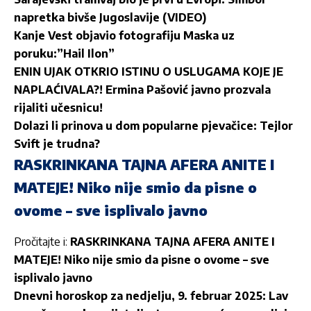
napretka bivše Jugoslavije (VIDEO)
Kanje Vest objavio fotografiju Maska uz
poruku:”Hail Ilon”
ENIN UJAK OTKRIO ISTINU O USLUGAMA KOJE JE
NAPLAĆIVALA?! Ermina Pašović javno prozvala
rijaliti učesnicu!
Dolazi li prinova u dom popularne pjevačice: Tejlor
Svift je trudna?
RASKRINKANA TAJNA AFERA ANITE I
MATEJE! Niko nije smio da pisne o
ovome – sve isplivalo javno
Pročitajte i:
RASKRINKANA TAJNA AFERA ANITE I
MATEJE! Niko nije smio da pisne o ovome – sve
isplivalo javno
Dnevni horoskop za nedjelju, 9. februar 2025: Lav