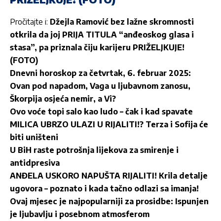
Pročitajte i:
Džejla Ramović bez lažne skromnosti
otkrila da joj PRIJA TITULA “anđeoskog glasa i
stasa”, pa priznala čiju karijeru PRIŽELJKUJE!
(FOTO)
Dnevni horoskop za četvrtak, 6. februar 2025:
Ovan pod napadom, Vaga u ljubavnom zanosu,
Škorpija osjeća nemir, a Vi?
Ovo voće topi salo kao ludo – čak i kad spavate
MILICA UBRZO ULAZI U RIJALITI!? Terza i Sofija će
biti uništeni
U BiH raste potrošnja lijekova za smirenje i
antidpresiva
ANĐELA USKORO NAPUŠTA RIJALITI! Krila detalje
ugovora – poznato i kada tačno odlazi sa imanja!
Ovaj mjesec je najpopularniji za prosidbe: Ispunjen
je ljubavlju i posebnom atmosferom