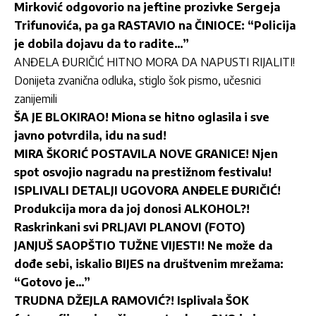
Mirković odgovorio na jeftine prozivke Sergeja
Trifunovića, pa ga RASTAVIO na ČINIOCE: “Policija
je dobila dojavu da to radite…”
ANĐELA ĐURIČIĆ HITNO MORA DA NAPUSTI RIJALITI!
Donijeta zvanična odluka, stiglo šok pismo, učesnici
zanijemili
ŠA JE BLOKIRAO! Miona se hitno oglasila i sve
javno potvrdila, idu na sud!
MIRA ŠKORIĆ POSTAVILA NOVE GRANICE! Njen
spot osvojio nagradu na prestižnom festivalu!
ISPLIVALI DETALJI UGOVORA ANĐELE ĐURIČIĆ!
Produkcija mora da joj donosi ALKOHOL?!
Raskrinkani svi PRLJAVI PLANOVI (FOTO)
JANJUŠ SAOPŠTIO TUŽNE VIJESTI! Ne može da
dođe sebi, iskalio BIJES na društvenim mrežama:
“Gotovo je…”
TRUDNA DŽEJLA RAMOVIĆ?! Isplivala ŠOK