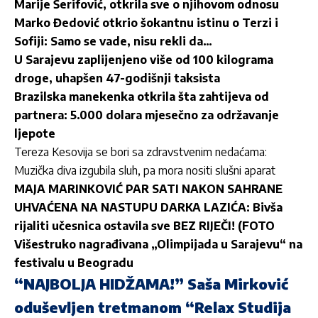
Marije Šerifović, otkrila sve o njihovom odnosu
Marko Đedović otkrio šokantnu istinu o Terzi i
Sofiji: Samo se vade, nisu rekli da…
U Sarajevu zaplijenjeno više od 100 kilograma
droge, uhapšen 47-godišnji taksista
Brazilska manekenka otkrila šta zahtijeva od
partnera: 5.000 dolara mjesečno za održavanje
ljepote
Tereza Kesovija se bori sa zdravstvenim nedaćama:
Muzička diva izgubila sluh, pa mora nositi slušni aparat
MAJA MARINKOVIĆ PAR SATI NAKON SAHRANE
UHVAĆENA NA NASTUPU DARKA LAZIĆA: Bivša
rijaliti učesnica ostavila sve BEZ RIJEČI! (FOTO
Višestruko nagrađivana „Olimpijada u Sarajevu“ na
festivalu u Beogradu
“NAJBOLJA HIDŽAMA!” Saša Mirković
oduševljen tretmanom “Relax Studija