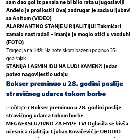
sam dao gol iz penala ne bi bilo rata u Jugoslaviji
Anđelo je prošlosti! Ovaj zadrugar je sada u ljubavi
sa Anitom (VIDEO)
ALARMANTNO STANJE U RIJALITIJU! Takmičari
zamalo nastradali – imanje je moglo otići u vazduh!
(FOTO)
Tragedija na Ilidži: Na hotelskom bazenu poginuo 35-
godišnjak
STANIJA I ASMIN IDU NA LUDI KAMEN?! Jedan
potez nagovijestio udaju
Bokser preminuo u 28. godini poslije
stravičnog udarca tokom borbe
Pročitajte i:
Bokser preminuo u 28. godini poslije
stravičnog udarca tokom borbe
MEGAEKSLUZIVNO ZA HYPE TV! Oglasila se bivša
učesnica rijalitija: Ljuban Kovačević je UHODIO