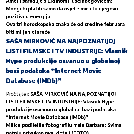
Amelli sarađuje s Eldinom Huseinbegovićem:
Mnogi bi platili samo da osjete mir i tu njegovu
pozitivnu energiju
Ova tri horoskopska znaka će od sredine februara
biti miljenici sreće
SAŠA MIRKOVIĆ NA NAJPOZNATIJOJ
LISTI FILMSKE I TV INDUSTRIJE: Vlasnik
Hype produkcije osvanuo u globalnoj
bazi podataka “Internet Movie
Database (IMDb)”
Pročitajte i:
SAŠA MIRKOVIĆ NA NAJPOZNATIJOJ
LISTI FILMSKE I TV INDUSTRIJE: Vlasnik Hype
produkcije osvanuo u globalnoj bazi podataka
“Internet Movie Database (IMDb)”
Milice podijelila fotografiju male Barbare: Svima
pažnju privukao ovaj detalj (FOTO)