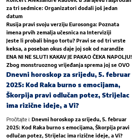
za tri sedmice: Organizatori dodali još jedan
datum
Rusija pravi svoju verziju Eurosonga: Poznata
imena prvih zemalja učesnica na Interviziji
Jeste li probali bingo tortu? Pravi se od tri vrste
keksa, a poseban okus daje joj sok od narandže
ENA NI NE SLUTI KAKAV JE PAKAO ČEKA NAPOLJU!
Zbog monstruoznog vrijeđanja sprema joj se OVO
Dnevni horoskop za srijedu, 5. februar
2025: Kod Raka burno s emocijama,
Škorpija pravi odlučan potez, Strijelac
ima rizične ideje, a Vi?
Pročitajte i:
Dnevni horoskop za srijedu, 5. februar
2025: Kod Raka burno s emocijama, Škorpija pravi
odlučan potez, Strijelac ima rizične ideje, a Vi?