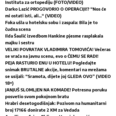
Instituta za ortopediju (FOTO/VIDEO)
Darko Lazić PROGOVORIO O OPERACIJI!? “Nos će
mi ostati isti, ali…“ (VIDEO)
Foka ušla u hotelsku sobu i zaspala: Bila je to
čudna scena
Ilda Šaulić izvedbom Hankine pjesme rasplakala
majku i sestru
VELIKI POVRATAK VLADIMIRA TOMOVIĆA! Večeras
se vraća na javnu scenu, evo o ČEMU SE RADI!
PEJA RASTURIO ENU U HOTELU! Pogledajte
snimak BRUTALNE akcije, komentari na mrežama
se usijali: “Sramota, dijete joj GLEDA OVO” (VIDEO
18+)
JANJUŠ SLOMLJEN NA KOMADE! Potresnu poruku
posvetio svom pokojnom bratu
Hrabri desetogodišnjak: Pozivom na humanitarni
broj 17166 donirate 2 KM za Vedada