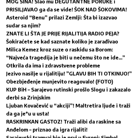
MOG SINA! Slao mu DEGUTANTNE PORUKE i
PRISILJAVAO ga da se vide! ŠOK NAD ŠOKOVIMA!
Asteroid “Benu” prilazi Zemlji: Šta bi izazvao
sudar sa njim?
ZNATE LI ŠTA JE PRIJE RIJALITIJA RADIO PEJA?
Šokiraćete se kad saznate koliko je zarađivao
Milica Kemez kroz suze o raskidu sa Borom:
“Najveća tragedija je biti u nečemu što ne ide…”
Otkrila da ima i zdravstvene probleme
Jezivo nasilje u rijalitiju! ”GLAVU BIH TI OTKINUO!”
Obezbjeđenje munjevito reagovalo! (FOTO)
KUP BiH – Sarajevo rutinski prošlo Slogu i zakazalo
derbi sa Zrinjskim
Ljuban Kovačević u “akciji”! Maltretira ljude i traži
da ga je*u u usta!
RASKRINKAN GASTOZ! Traži alibi da raskine sa
Anđelom – priznao da igra rijaliti!
Sarajevski tramvaj bio je prvi u Evropi: Simbol