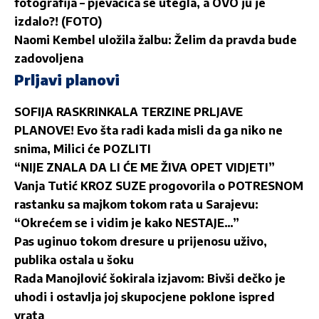
fotografija – pjevačica se utegla, a OVO ju je
izdalo?! (FOTO)
Naomi Kembel uložila žalbu: Želim da pravda bude
zadovoljena
Prljavi planovi
SOFIJA RASKRINKALA TERZINE PRLJAVE
PLANOVE! Evo šta radi kada misli da ga niko ne
snima, Milici će POZLITI
“NIJE ZNALA DA LI ĆE ME ŽIVA OPET VIDJETI”
Vanja Tutić KROZ SUZE progovorila o POTRESNOM
rastanku sa majkom tokom rata u Sarajevu:
“Okrećem se i vidim je kako NESTAJE…”
Pas uginuo tokom dresure u prijenosu uživo,
publika ostala u šoku
Rada Manojlović šokirala izjavom: Bivši dečko je
uhodi i ostavlja joj skupocjene poklone ispred
vrata