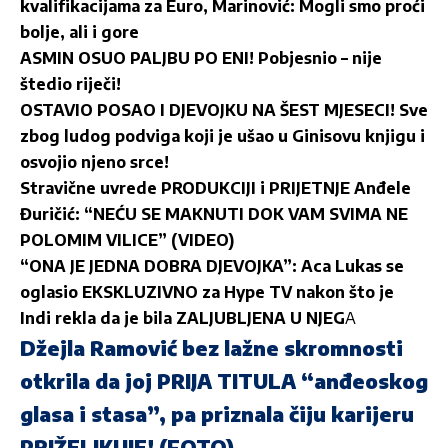
kvalifikacijama za Euro, Marinović: Mogli smo proći
bolje, ali i gore
ASMIN OSUO PALJBU PO ENI! Pobjesnio – nije
štedio riječi!
OSTAVIO POSAO I DJEVOJKU NA ŠEST MJESECI! Sve
zbog ludog podviga koji je ušao u Ginisovu knjigu i
osvojio njeno srce!
Stravične uvrede PRODUKCIJI i PRIJETNJE Anđele
Đuričić: “NEĆU SE MAKNUTI DOK VAM SVIMA NE
POLOMIM VILICE” (VIDEO)
“ONA JE JEDNA DOBRA DJEVOJKA”: Aca Lukas se
oglasio EKSKLUZIVNO za Hype TV nakon što je
Indi rekla da je bila ZALJUBLJENA U NJEG
A
Džejla Ramović bez lažne skromnosti
otkrila da joj PRIJA TITULA “anđeoskog
glasa i stasa”, pa priznala čiju karijeru
PRIŽELJKUJE! (FOTO)