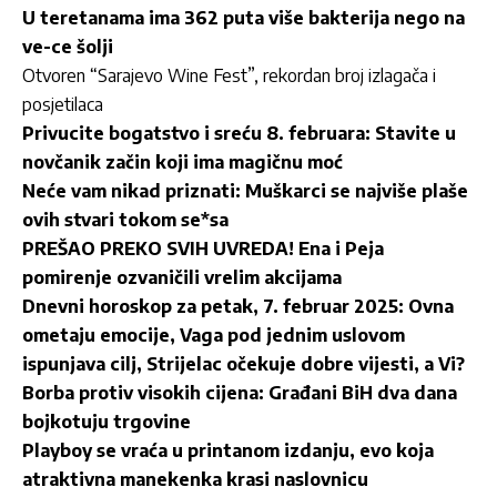
U teretanama ima 362 puta više bakterija nego na
ve-ce šolji
Otvoren “Sarajevo Wine Fest”, rekordan broj izlagača i
posjetilaca
Privucite bogatstvo i sreću 8. februara: Stavite u
novčanik začin koji ima magičnu moć
Neće vam nikad priznati: Muškarci se najviše plaše
ovih stvari tokom se*sa
PREŠAO PREKO SVIH UVREDA! Ena i Peja
pomirenje ozvaničili vrelim akcijama
Dnevni horoskop za petak, 7. februar 2025: Ovna
ometaju emocije, Vaga pod jednim uslovom
ispunjava cilj, Strijelac očekuje dobre vijesti, a Vi?
Borba protiv visokih cijena: Građani BiH dva dana
bojkotuju trgovine
Playboy se vraća u printanom izdanju, evo koja
atraktivna manekenka krasi naslovnicu