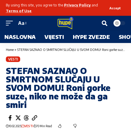
By using this site, you agree to the
Privacy Policy
and
Accept
Terms of Use
.
Aa
NASLOVNA
VIJESTI
HYPE ZVEZDE
SHO
Home
»
STEFAN SAZNAO O SMRTNOM SLUČAJU U SVOM DOMU! Roni gorke suze, niko ne može da ga smiri
VESTI
STEFAN SAZNAO O
SMRTNOM SLUČAJU U
SVOM DOMU! Roni gorke
suze, niko ne može da ga
smiri
10.02.2025
VESTI
70 Min Read