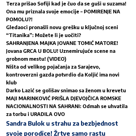
Terza prišao Sofiji kad je čuo da se guši u suzama!
Ona mu priznala svoje emocije – POMIRENJE NA
POMOLU?!
Gledaoci pronašli novu grešku u ključnoj sceni
“Titanika”: Možete li je uočiti?
SAHRANJENA MAJKA JOVANE TOMIĆ MATORE!
Jovana GRCA U BOLU! Uznemirujuće scene na
grobnom mestu! (VIDEO)
Ništa od velikog pojačanja za Sarajevo,
kontroverzni gazda potvrdio da Koljić ima novi
klub
Darko Lazić se golišav snimao sa ženom u krevetu
MAJI MARINKOVIĆ PRIŠLA DJEVOJČICA ROMSKE
NACIONALNOSTI NA SAHRANI: Odmah se uhvatila
za torbu i URADILA OVO
Sandra Bulok u strahu za bezbjednost
svoje porodice! Žrtve samo rastu