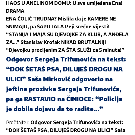
HAOS U ANELINOM DOMU: U sve umiješana Ena!
DRAMA
ENA ČOLIĆ TRUDNA? Mislila da je KAMERE NE
SNIMAJU, pa ŠAPUTALA Peji srećne vijesti!
“STANIJA I MAJA SU DJEVOJKE ZA KLUB, A ANĐELA
ZA…” Stanislav Krofak NIKAD BRUTALNIJI
“Djevojku procijenim ZA ŠTA SLUŽI za 5 minuta!”
Odgovor Sergeja Trifunovića na tekst:
“DOK ŠETAŠ PSA, DILUJEŠ DROGU NA
ULICI” Saša Mirković odgovorio na
jeftine prozivke Sergeja Trifunovića,
pa ga RASTAVIO na ČINIOCE: “Policija
je dobila dojavu da to radite…”
Pročitajte i:
Odgovor Sergeja Trifunovića na tekst:
“DOK ŠETAŠ PSA, DILUJEŠ DROGU NA ULICI” Saša