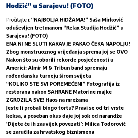
Hodžić” u Sarajevu! (FOTO)
Pročitajte i:
“NAJBOLJA HIDŽAMA!” Saša Mirković
oduševljen tretmanom “Relax Studija Hodžić” u
Sarajevu! (FOTO)
ENA NI NE SLUTI KAKAV JE PAKAO ČEKA NAPOLJU!
Zbog monstruoznog vrijeđanja sprema joj se OVO
Nakon što su oborili rekorde posjećenosti u
Americi: Almir M & Tribun band spremaju
rođendansku turneju širom svijeta
“KOLIKO STE SVI POREMEĆENI” Fotografija iz
restorana nakon SAHRANE Matorine majke
ZGROZILA SVE! Haos na mrežama
Jeste li probali bingo tortu? Pravi se od tri vrste
keksa, a poseban okus daje joj sok od narandže
‘Dijete će ih zauvijek povezati’: Milica Todorović
se zaručila za hrvatskog biznismena