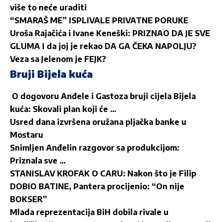
više to neće uraditi
“SMARAŠ ME” ISPLIVALE PRIVATNE PORUKE
Uroša Rajačića i Ivane Keneški: PRIZNAO DA JE SVE
GLUMA I da joj je rekao DA GA ČEKA NAPOLJU?
Veza sa Jelenom je FEJK?
Bruji Bijela kuća
O dogovoru Anđele i Gastoza bruji cijela Bijela
kuća: Skovali plan koji će …
Usred dana izvršena oružana pljačka banke u
Mostaru
Snimljen Anđelin razgovor sa produkcijom:
Priznala sve …
STANISLAV KROFAK O CARU: Nakon što je Filip
DOBIO BATINE, Pantera procijenio: “On nije
BOKSER”
Mlada reprezentacija BiH dobila rivale u