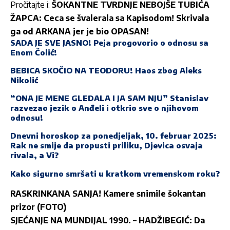
Pročitajte i:
ŠOKANTNE TVRDNJE NEBOJŠE TUBIĆA
ŽAPCA: Ceca se švalerala sa Kapisodom! Skrivala
ga od ARKANA jer je bio OPASAN!
SADA JE SVE JASNO! Peja progovorio o odnosu sa
Enom Čolić!
BEBICA SKOČIO NA TEODORU! Haos zbog Aleks
Nikolić
“ONA JE MENE GLEDALA I JA SAM NJU” Stanislav
razvezao jezik o Anđeli i otkrio sve o njihovom
odnosu!
Dnevni horoskop za ponedjeljak, 10. februar 2025:
Rak ne smije da propusti priliku, Djevica osvaja
rivala, a Vi?
Kako sigurno smršati u kratkom vremenskom roku?
RASKRINKANA SANJA! Kamere snimile šokantan
prizor (FOTO)
SJEĆANJE NA MUNDIJAL 1990. – HADŽIBEGIĆ: Da