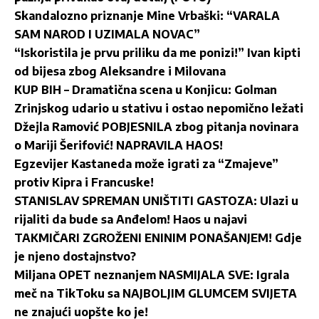
Skandalozno priznanje Mine Vrbaški: “VARALA
SAM NAROD I UZIMALA NOVAC”
“Iskoristila je prvu priliku da me ponizi!” Ivan kipti
od bijesa zbog Aleksandre i Milovana
KUP BIH – Dramatična scena u Konjicu: Golman
Zrinjskog udario u stativu i ostao nepomično ležati
Džejla Ramović POBJESNILA zbog pitanja novinara
o Mariji Šerifović! NAPRAVILA HAOS!
Egzevijer Kastaneda može igrati za “Zmajeve”
protiv Kipra i Francuske!
STANISLAV SPREMAN UNIŠTITI GASTOZA: Ulazi u
rijaliti da bude sa Anđelom! Haos u najavi
TAKMIČARI ZGROŽENI ENINIM PONAŠANJEM! Gdje
je njeno dostajnstvo?
Miljana OPET neznanjem NASMIJALA SVE: Igrala
meč na TikToku sa NAJBOLJIM GLUMCEM SVIJETA
ne znajući uopšte ko je!