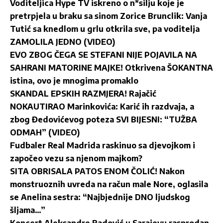
Voditeljica Hype TV iskreno o n*silju koje je
pretrpjela u braku sa sinom Zorice Brunclik: Vanja
Tutić sa knedlom u grlu otkrila sve, pa voditelja
ZAMOLILA JEDNO (VIDEO)
EVO ZBOG ČEGA SE STEFANI NIJE POJAVILA NA
SAHRANI MATORINE MAJKE! Otkrivena ŠOKANTNA
istina, ovo je mnogima promaklo
SKANDAL EPSKIH RAZMJERA! Rajačić
NOKAUTIRAO Marinkovića: Karić ih razdvaja, a
zbog Đedovićevog poteza SVI BIJESNI: “TUŽBA
ODMAH” (VIDEO)
Fudbaler Real Madrida raskinuo sa djevojkom i
započeo vezu sa njenom majkom?
SITA OBRISALA PATOS ENOM ČOLIĆ! Nakon
monstruoznih uvreda na račun male Nore, oglasila
se Anelina sestra: “Najbjednije DNO ljudskog
šljama…”
Koncert Aleksandre Radović u Sarajevu rasprodan