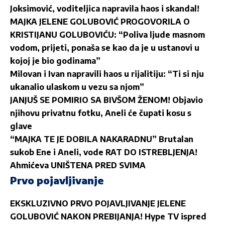
Joksimović, voditeljica napravila haos i skandal!
MAJKA JELENE GOLUBOVIĆ PROGOVORILA O
KRISTIJANU GOLUBOVIĆU: “Poliva ljude masnom
vodom, prijeti, ponaša se kao da je u ustanovi u
kojoj je bio godinama”
Milovan i Ivan napravili haos u rijalitiju: “Ti si nju
ukanalio ulaskom u vezu sa njom”
JANJUŠ SE POMIRIO SA BIVŠOM ŽENOM! Objavio
njihovu privatnu fotku, Aneli će čupati kosu s
glave
“MAJKA TE JE DOBILA NAKARADNU” Brutalan
sukob Ene i Aneli, vode RAT DO ISTREBLJENJA!
Ahmićeva UNIŠTENA PRED SVIMA
Prvo pojavljivanje
EKSKLUZIVNO PRVO POJAVLJIVANJE JELENE
GOLUBOVIĆ NAKON PREBIJANJA! Hype TV ispred