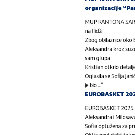
organizacije “Pan
MUP KANTONA SARAJE
na Ilidži
Zbog obilaznice oko B
Aleksandra kroz suze 
sam glupa
Kristijan otkrio detalj
Oglasila se Sofija Jan
je bio …”
EUROBASKET 2025. 
EUROBASKET 2025. Zmaj
Aleksandra i Milosava
Sofija optužena za p
ON je novi rijaliti ta