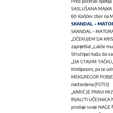
Pred početak rijalitij
SASLUŠANA MAJKA KO
60. Kočićev zbor na 
SKANDAL – MATORA
SKANDAL – MATORA U
„OČEKUJEM DA KRIST
zaprijetila! „Lakše m
Stručnjaci kažu da v
„DA STAVIM TAČKU, 
Kristijanom, pa se
MEKGREGOR POBJEGAO
nastavljena (FOTO)
„KARIĆ JE PRAVI MUŠK
RIJALITI UČESNICA 
prodaje svoje NAGE 