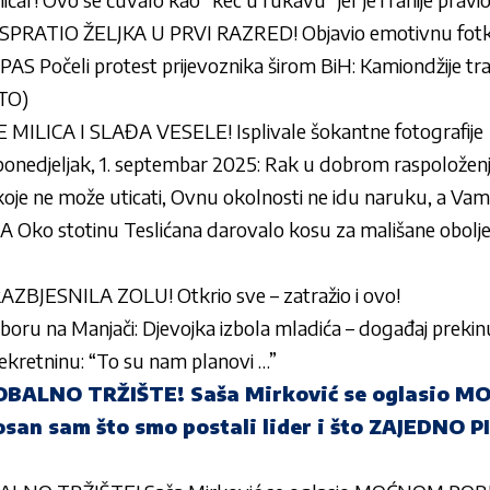
PRATIO ŽELJKA U PRVI RAZRED! Objavio emotivnu fotk
Počeli protest prijevoznika širom BiH: Kamiondžije traž
OTO)
ILICA I SLAĐA VESELE! Isplivale šokantne fotografije
onedjeljak, 1. septembar 2025: Rak u dobrom raspoloženj
koje ne može uticati, Ovnu okolnosti ne idu naruku, a Va
ko stotinu Teslićana darovalo kosu za mališane obolje
ZBJESNILA ZOLU! Otkrio sve – zatražio i ovo!
oru na Manjači: Djevojka izbola mladića – događaj prekin
nekretninu: “To su nam planovi …”
BALNO TRŽIŠTE! Saša Mirković se oglasio 
an sam što smo postali lider i što ZAJEDNO 