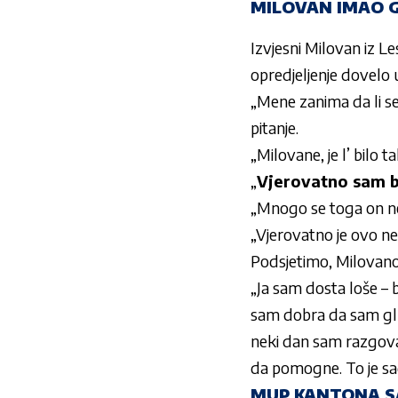
MILOVAN IMAO G
Izvjesni Milovan iz 
opredjeljenje dovelo u
„Mene zanima da li se
pitanje.
„Milovane, je l’ bilo t
„
Vjerovatno sam bi
„Mnogo se toga on ne 
„Vjerovatno je ovo ne
Podsjetimo, Milovano
„Ja sam dosta loše – 
sam dobra da sam glup
neki dan sam razgovar
da pomogne. To je sad 
MUP KANTONA SAR