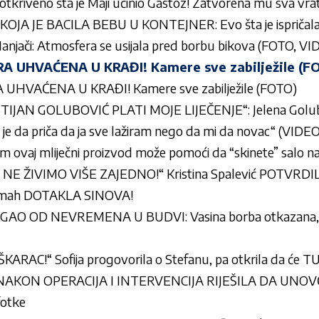
a otkriveno šta je Maji učinio Gastoz! Zatvorena mu sva vra
JA JE BACILA BEBU U KONTEJNER: Evo šta je ispričal
Manjači: Atmosfera se usijala pred borbu bikova (FOTO, V
 UHVAĆENA U KRAĐI! Kamere sve zabilježile (F
HVAĆENA U KRAĐI! Kamere sve zabilježile (FOTO)
IJAN GOLUBOVIĆ PLATI MOJE LIJEČENJE“: Jelena Golubo
u je da priča da ja sve lažiram nego da mi da novac“ (VIDE
am ovaj mliječni proizvod može pomoći da “skinete” salo 
NE ŽIVIMO VIŠE ZAJEDNO!“ Kristina Spalević POTVRDI
 odmah DOTAKLA SINOVA!
 OD NEVREMENA U BUDVI: Vasina borba otkazana, al
ARAC!“ Sofija progovorila o Stefanu, pa otkrila da će T
NAKON OPERACIJA I INTERVENCIJA RIJEŠILA DA UNOVČI 
fotke