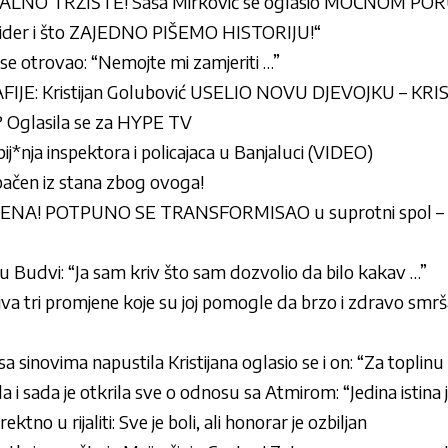
LNO TRŽIŠTE! Saša Mirković se oglasio MOĆNOM PO
 lider i što ZAJEDNO PIŠEMO HISTORIJU!“
 se otrovao: “Nemojte mi zamjeriti …”
IJE: Kristijan Golubović USELIO NOVU DJEVOJKU – KR
Oglasila se za HYPE TV
ij*nja inspektora i policajaca u Banjaluci (VIDEO)
 izbačen iz stana zbog ovoga!
ENA! POTPUNO SE TRANSFORMISAO u suprotni spol 
u Budvi: “Ja sam kriv što sam dozvolio da bilo kakav …”
riva tri promjene koje su joj pomogle da brzo i zdravo smrš
sa sinovima napustila Kristijana oglasio se i on: “Za topli
a i sada je otkrila sve o odnosu sa Atmirom: “Jedina istina 
ektno u rijaliti: Sve je boli, ali honorar je ozbiljan