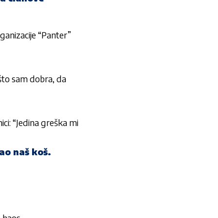
nizacije “Panter”
ošto sam dobra, da
nici: “Jedina greška mi
ao naš koš.
o haos