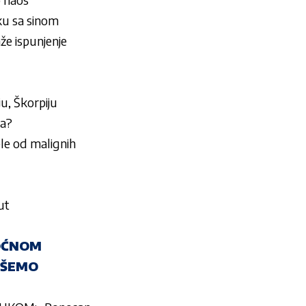
u sa sinom
e ispunjenje
u, Škorpiju
ma?
le od malignih
ut
MOĆNOM
PIŠEMO