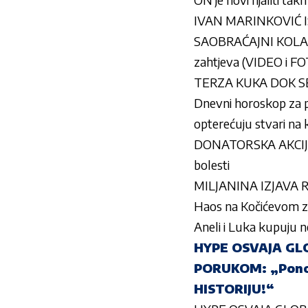
IVAN MARINKOVIĆ IS
SAOBRAĆAJNI KOLAPAS 
zahtjeva (VIDEO i F
TERZA KUKA DOK SE M
Dnevni horoskop za p
opterećuju stvari na 
DONATORSKA AKCIJA O
bolesti
MILJANINA IZJAVA RA
Haos na Kočićevom zb
Aneli i Luka kupuju 
HYPE OSVAJA GLO
PORUKOM: „Ponos
HISTORIJU!“