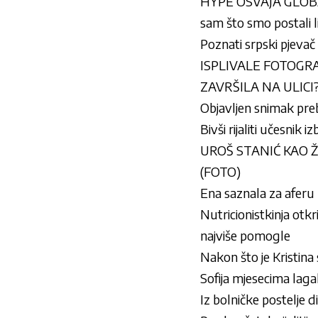
HYPE OSVAJA GLOBA
sam što smo postali
Poznati srpski pjevač
ISPLIVALE FOTOGRAF
ZAVRŠILA NA ULICI? 
Objavljen snimak preb
Bivši rijaliti učesnik
UROŠ STANIĆ KAO Ž
(FOTO)
Ena saznala za aferu 
Nutricionistkinja otk
najviše pomogle
Nakon što je Kristina 
Sofija mjesecima lagal
Iz bolničke postelje dir