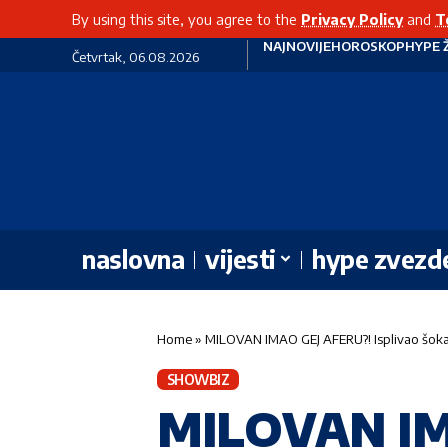
By using this site, you agree to the
Privacy Policy
and
T
NAJNOVIJE
HOROSKOP
HYPE 
Četvrtak, 06.08.2026
naslovna
vijesti
hype zvezd
Home
»
MILOVAN IMAO GEJ AFERU?! Isplivao šokant
SHOWBIZ
MILOVAN IMA