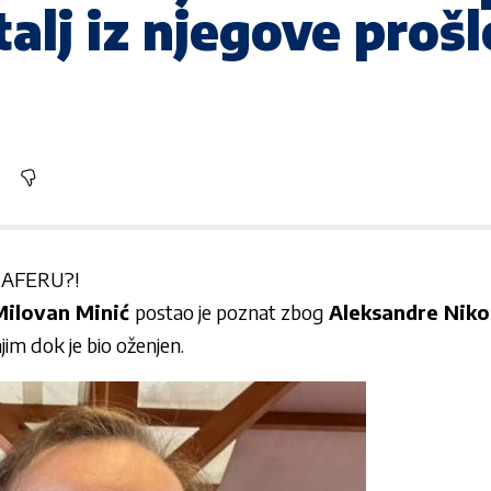
alj iz njegove prošl
 AFERU?!
Milovan Minić
postao je poznat zbog
Aleksandre Niko
njim dok je bio oženjen.