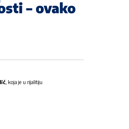
osti – ovako
lić
, koja je u rijalitiju