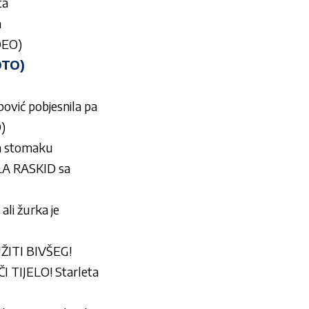
ta
a
IDEO)
OTO)
vić pobjesnila pa
O)
na stomaku
LA RASKID sa
i žurka je
UŽITI BIVŠEG!
TIJELO! Starleta