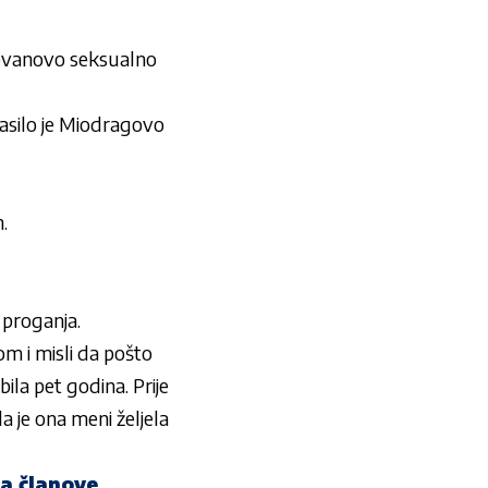
lovanovo seksualno
lasilo je Miodragovo
.
 proganja.
om i misli da pošto
la pet godina. Prije
 je ona meni željela
a članove