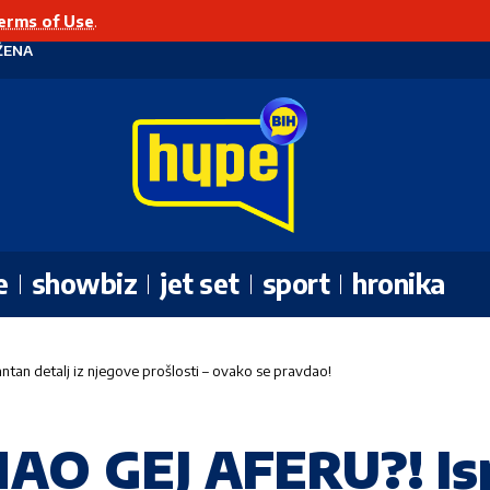
erms of Use
.
ŽENA
e
showbiz
jet set
sport
hronika
an detalj iz njegove prošlosti – ovako se pravdao!
O GEJ AFERU?! Isp