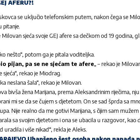
EJ AFERU?!
Leskovca se uključio telefonskim putem, nakon čega se Mi
 pitanje.
 Milovan sjeća svoje GEJ afere sa dečkom od 19 godina, g
ako nešto“, potom ga je pitala voditeljka.
o pijan, pa se ne sjećam te afere
„ – rekao je Milovan
sjeća“, rekao je Miodrag.
ka neslana šala“, rekao je Milovan.
va bivša žena Marijana, prema Aleksandrinim riječima, nju
brani mi se da se čujem s djetetom. On se sad šprda sa mn
a. Nije realno da me gotivi Marijana, s čijim sam mužem bi
ala sa svojim djetetom i ona se ubacila u razgovor, kao da
uradila i više nikad“, rekla je Aleks.
AJEVO Uhapšeno šest osoba nakon napada n