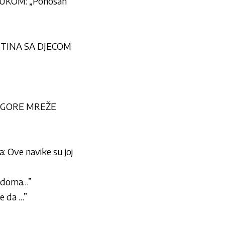
RUKOM: „Ponosan
ISTINA SA DJECOM
– GORE MREŽE
a: Ove navike su joj
nu doma…”
je da …”