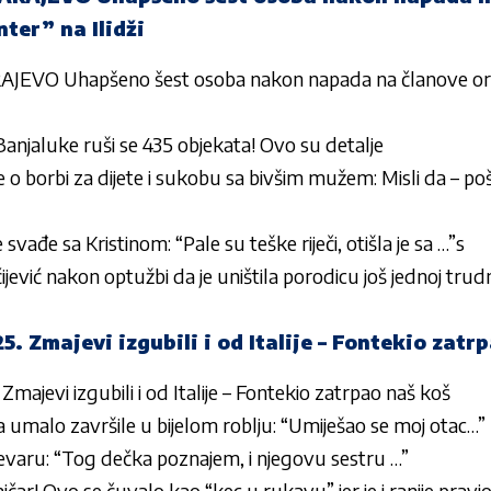
ter” na Ilidži
VO Uhapšeno šest osoba nakon napada na članove orga
anjaluke ruši se 435 objekata! Ovo su detalje
o borbi za dijete i sukobu sa bivšim mužem: Misli da – p
e svađe sa Kristinom: “Pale su teške riječi, otišla je sa …”s
ićijević nakon optužbi da je uništila porodicu još jednoj trud
Zmajevi izgubili i od Italije – Fontekio zatrp
evi izgubili i od Italije – Fontekio zatrpao naš koš
 umalo završile u bijelom roblju: “Umiješao se moj otac…”
revaru: “Tog dečka poznajem, i njegovu sestru …”
kmičar! Ovo se čuvalo kao “kec u rukavu” jer je i ranije pravi