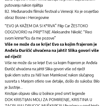
putovanju nakon rijalitija
Međunarodni filmski festival u Veneciji: Ko je osvjetlao
obraz Bosne i Hercegovine
“EVO JA KAŽEM DA SI K*RVA” Filip Car ŽESTOKO
ODGOVORIO na PRIJ*TNJE Aleksandre Nikolić: “Reci
svom krimin*lcu da me pozove”
Više ne može da se krije! Evo sa kojim frajerom je
Anđela Đuričić uhvaćena na jahti! Slika govori više
od riječi!
Više ne može da se krije! Evo sa kojim frajerom je Anđela
Đuričić uhvaćena na jahti! Slika govori više od riječi!
Ipak idem sutra za Niš! Ivan Marinković nakon slučajnog
susreta s Marijom otkrio sve detalje, došlo do sukoba: Bilo
je žustrije…
Kristijan objavio sliku iz bolnice pred smrt legende
DOK KRISTIJAN MOLI ZA POMIRENJE, KRISTINA U
ZAGRLJAJU DRUGOG MUŠKARCA! Uhvaćena u sred bijela