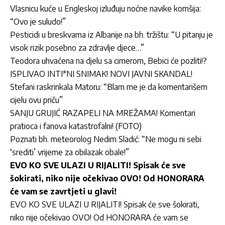
Vlasnicu kuće u Engleskoj izluđuju noćne navike komšija:
“Ovo je suludo!”
Pesticidi u breskvama iz Albanije na bh. tržištu: “U pitanju je
visok rizik posebno za zdravlje djece…”
Teodora uhvaćena na djelu sa cimerom, Bebici će pozliti!?
ISPLIVAO INTI*NI SNIMAK! NOVI JAVNI SKANDAL!
Stefani raskrinkala Matoru: “Blam me je da komentarišem
cijelu ovu priču”
SANJU GRUJIĆ RAZAPELI NA MREŽAMA! Komentari
pratioca i fanova katastrofalni! (FOTO)
Poznati bh. meteorolog Nedim Sladić: “Ne mogu ni sebi
‘srediti’ vrijeme za obilazak obale!”
EVO KO SVE ULAZI U RIJALITI! Spisak će sve
šokirati, niko nije očekivao OVO! Od HONORARA
će vam se zavrtjeti u glavi!
EVO KO SVE ULAZI U RIJALITI! Spisak će sve šokirati,
niko nije očekivao OVO! Od HONORARA će vam se