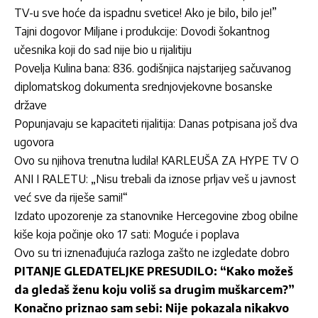
TV-u sve hoće da ispadnu svetice! Ako je bilo, bilo je!”
Tajni dogovor Miljane i produkcije: Dovodi šokantnog
učesnika koji do sad nije bio u rijalitiju
Povelja Kulina bana: 836. godišnjica najstarijeg sačuvanog
diplomatskog dokumenta srednjovjekovne bosanske
države
Popunjavaju se kapaciteti rijalitija: Danas potpisana još dva
ugovora
Ovo su njihova trenutna ludila! KARLEUŠA ZA HYPE TV O
ANI I RALETU: „Nisu trebali da iznose prljav veš u javnost
već sve da riješe sami!“
Izdato upozorenje za stanovnike Hercegovine zbog obilne
kiše koja počinje oko 17 sati: Moguće i poplava
Ovo su tri iznenađujuća razloga zašto ne izgledate dobro
PITANJE GLEDATELJKE PRESUDILO: “Kako možeš
da gledaš ženu koju voliš sa drugim muškarcem?”
Konačno priznao sam sebi: Nije pokazala nikakvo