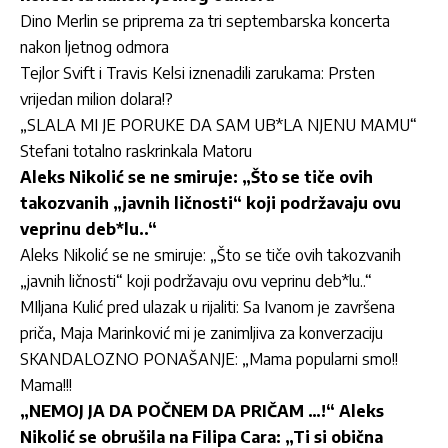
Dino Merlin se priprema za tri septembarska koncerta
nakon ljetnog odmora
Tejlor Svift i Travis Kelsi iznenadili zarukama: Prsten
vrijedan milion dolara!?
„SLALA MI JE PORUKE DA SAM UB*LA NJENU MAMU“
Stefani totalno raskrinkala Matoru
Aleks Nikolić se ne smiruje: „Što se tiče ovih
takozvanih „javnih ličnosti“ koji podržavaju ovu
veprinu deb*lu..“
Aleks Nikolić se ne smiruje: „Što se tiče ovih takozvanih
„javnih ličnosti“ koji podržavaju ovu veprinu deb*lu..“
MIljana Kulić pred ulazak u rijaliti: Sa Ivanom je završena
priča, Maja Marinković mi je zanimljiva za konverzaciju
SKANDALOZNO PONAŠANJE: „Mama popularni smo!!
Mama!!!
„NEMOJ JA DA POČNEM DA PRIČAM …!“ Aleks
Nikolić se obrušila na Filipa Cara: „Ti si obična