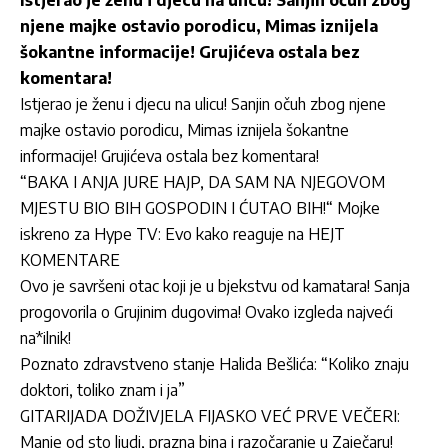
Istjerao je ženu i djecu na ulicu! Sanjin očuh zbog
njene majke ostavio porodicu, Mimas iznijela
šokantne informacije! Grujićeva ostala bez
komentara!
Istjerao je ženu i djecu na ulicu! Sanjin očuh zbog njene
majke ostavio porodicu, Mimas iznijela šokantne
informacije! Grujićeva ostala bez komentara!
“BAKA I ANJA JURE HAJP, DA SAM NA NJEGOVOM
MJESTU BIO BIH GOSPODIN I ĆUTAO BIH!“ Mojke
iskreno za Hype TV: Evo kako reaguje na HEJT
KOMENTARE
Ovo je savršeni otac koji je u bjekstvu od kamatara! Sanja
progovorila o Grujinim dugovima! Ovako izgleda najveći
na*ilnik!
Poznato zdravstveno stanje Halida Bešlića: “Koliko znaju
doktori, toliko znam i ja”
GITARIJADA DOŽIVJELA FIJASKO VEĆ PRVE VEČERI:
Manje od sto ljudi, prazna bina i razočaranje u Zaječaru!