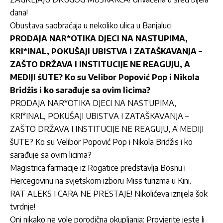
dana!
Obustava saobraćaja u nekoliko ulica u Banjaluci
PRODAJA NAR*OTIKA DJECI NA NASTUPIMA,
KRI*INAL, POKUŠAJI UBISTVA I ZATAŠKAVANJA –
ZAŠTO DRŽAVA I INSTITUCIJE NE REAGUJU, A
MEDIJI šUTE? Ko su Velibor Popović Pop i Nikola
Bridžis i ko sarađuje sa ovim licima?
PRODAJA NAR*OTIKA DJECI NA NASTUPIMA,
KRI*INAL, POKUŠAJI UBISTVA I ZATAŠKAVANJA –
ZAŠTO DRŽAVA I INSTITUCIJE NE REAGUJU, A MEDIJI
šUTE? Ko su Velibor Popović Pop i Nikola Bridžis i ko
sarađuje sa ovim licima?
Magistrica farmacije iz Rogatice predstavlja Bosnu i
Hercegovinu na svjetskom izboru Miss turizma u Kini.
RAT ALEKS I CARA NE PRESTAJE! Nikolićeva iznijela šok
tvrdnje!
Oni nikako ne vole porodična okupljanja: Provjerite jeste li