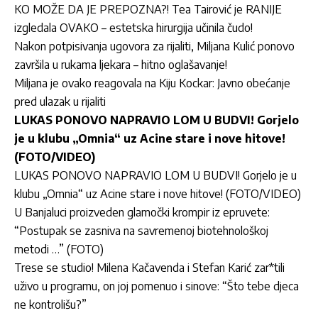
KO MOŽE DA JE PREPOZNA?! Tea Tairović je RANIJE
izgledala OVAKO – estetska hirurgija učinila čudo!
Nakon potpisivanja ugovora za rijaliti, Miljana Kulić ponovo
završila u rukama ljekara – hitno oglašavanje!
Miljana je ovako reagovala na Kiju Kockar: Javno obećanje
pred ulazak u rijaliti
LUKAS PONOVO NAPRAVIO LOM U BUDVI! Gorjelo
je u klubu „Omnia“ uz Acine stare i nove hitove!
(FOTO/VIDEO)
LUKAS PONOVO NAPRAVIO LOM U BUDVI! Gorjelo je u
klubu „Omnia“ uz Acine stare i nove hitove! (FOTO/VIDEO)
U Banjaluci proizveden glamočki krompir iz epruvete:
“Postupak se zasniva na savremenoj biotehnološkoj
metodi …” (FOTO)
Trese se studio! Milena Kačavenda i Stefan Karić zar*tili
uživo u programu, on joj pomenuo i sinove: “Što tebe djeca
ne kontrolišu?”