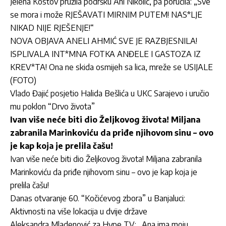
Jelena Kostov pružila podršku Ani Nikolić, pa poručila: „Sve
se mora i može RJEŠAVATI MIRNIM PUTEM! NAS*LJE
NIKAD NIJE RJEŠENJE!“
NOVA OBJAVA ANELI AHMIĆ SVE JE RAZBJESNILA!
ISPLIVALA INT*MNA FOTKA ANĐELE I GASTOZA IZ
KREV*TA! Ona ne skida osmijeh sa lica, mreže se USIJALE
(FOTO)
Vlado Đajić posjetio Halida Bešlića u UKC Sarajevo i uručio
mu poklon “Drvo života”
Ivan više neće biti dio Željkovog života! Miljana
zabranila Marinkoviću da priđe njihovom sinu – ovo
je kap koja je prelila čašu!
Ivan više neće biti dio Željkovog života! Miljana zabranila
Marinkoviću da priđe njihovom sinu – ovo je kap koja je
prelila čašu!
Danas otvaranje 60. “Kočićevog zbora” u Banjaluci:
Aktivnosti na više lokacija u dvije države
Aleksandra Mladenović za Hype TV: „Ana ima moju