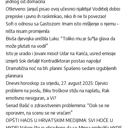
jednog od domaćina
Otkriveno: Janjuš pisao ovoj učesnici rijaliitija! Vodiitelj dobio
prepiske i javno ih raskrinkao, niko ih ne bi povezao!
Sofi o odnosu sa Gastozom: Imam isto mišljenje o njemu –
ništa nisam promijenila
Bivša djevojka uništila Luku: “Toliko mu je šu*lja glava da
može plutati na vodi!”
Isto je uradio i Jovani misici! Udar na Karića, usred emisije
iznijeti šok detalji! Kontradiktoran postao napolju!
Dramatična noć na bh. planini: Spašeno sedam izgubljenih
planinara
Dnevni horoskop za srijedu, 27. avgust 2025: Djevici
problemi na poslu, Biku troškovi stižu na naplatu, Rak
emotivno nesiguran, a Vi?
Senad Bašić o zdravstvenim problemima: “Dok se ne
oporavim, na scenu se ne vraćam”
OPŠTI HAOS U HRVATSKIM MEDIJIMA: SVI HOĆE U
HYPE! Nakon što je objavljeno da se Minea pridružila HYPE