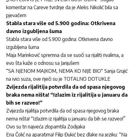
komentar na Careve tvrdnje da je Aleks Nikolić bila sa
pjevačem
Stabla stara više od 5.900 godina: Otkrivena
davno izgubljena šuma
Stabla stara više od 5.900 godina: Otkrivena davno
izgubljena šuma
Maja Marinković spremna da se suoči sa rijaliti rivalima, a
evo šta kaže o odnosu sa Janjušem
“SA NJENOM MAJKOM, NEMA KO NIJE BIO“ Sanja Grujić
na ivici suza, ove riječi su je TOTALNO DOTUKLE
Zvijezda rijalitija potvrdila da od spasa njegovog
braka nema ništa! “Izlazim iz rijalitija u januaru da
bih se razveo!”
Zvijezda rijalitija potvrdila da od spasa njegovog braka
nema ništa! “Izlazim iz rijalitija u januaru da bih se razveo!”
Ovo su tri najveća zlopamtila Zodijaka
Ena Čolić na aparatima! Filip Đukić bez dlake na jeziku: “Na