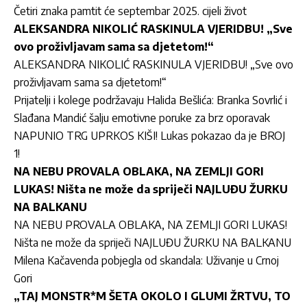
Četiri znaka pamtit će septembar 2025. cijeli život
ALEKSANDRA NIKOLIĆ RASKINULA VJERIDBU! „Sve
ovo proživljavam sama sa djetetom!“
ALEKSANDRA NIKOLIĆ RASKINULA VJERIDBU! „Sve ovo
proživljavam sama sa djetetom!“
Prijatelji i kolege podržavaju Halida Bešlića: Branka Sovrlić i
Slađana Mandić šalju emotivne poruke za brz oporavak
NAPUNIO TRG UPRKOS KIŠI! Lukas pokazao da je BROJ
1!
NA NEBU PROVALA OBLAKA, NA ZEMLJI GORI
LUKAS! Ništa ne može da spriječi NAJLUĐU ŽURKU
NA BALKANU
NA NEBU PROVALA OBLAKA, NA ZEMLJI GORI LUKAS!
Ništa ne može da spriječi NAJLUĐU ŽURKU NA BALKANU
Milena Kačavenda pobjegla od skandala: Uživanje u Crnoj
Gori
„TAJ MONSTR*M ŠETA OKOLO I GLUMI ŽRTVU, TO