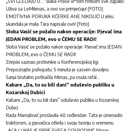
„SVI GLEDAJU U…“ Baka Prase vr*lom fotkom sve zapalio:
Uživa sa LeMilenas, a ovo svi primjećuju! (FOTO)
EMOTIVNA PORUKA KĆERKE ANE NIKOLIĆ! U jeku
skandala je mala Tara napisala ovo! (Foto)
Sloba Vasić se požalio nakon operacije: Pjevač ima
JEDAN PROBLEM, evo o ČEMU SE RADI!
Sloba Vasić se požalio nakon operacije: Pjevač ima JEDAN
PROBLEM, evo o ČEMU SE RADI!
Zrinjski saznao protivnike u Konferencijskoj ligi
Prepoznajte psihopatu: 5 minuta je sasvim dovoljno
Sanja brutalno potkačila Mimas, pa osula rafal…
Kabare „Da, to su bili dani” oduševio publiku u
Kozarskoj Dubici
Kabare „Da, to su bili dani” oduševio publiku u Kozarskoj
Dubici
Rada Manojlović proslavila 40. rođendan: Tata je iznenadio
traktorom, a pjevačica otkrila i svoju teoriju o vremenu
„ACA LUKAS JE PRIJE SVEGA GOSPODIN!“ Stigao