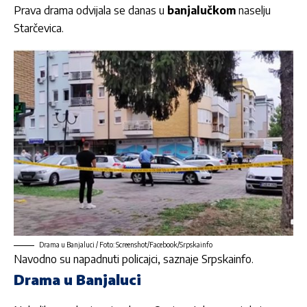
Prava drama odvijala se danas u
banjalučkom
naselju
Starčevica.
Drama u Banjaluci / Foto: Screenshot/Facebook/Srpskainfo
Navodno su napadnuti policajci, saznaje
Srpskainfo
.
Drama u Banjaluci