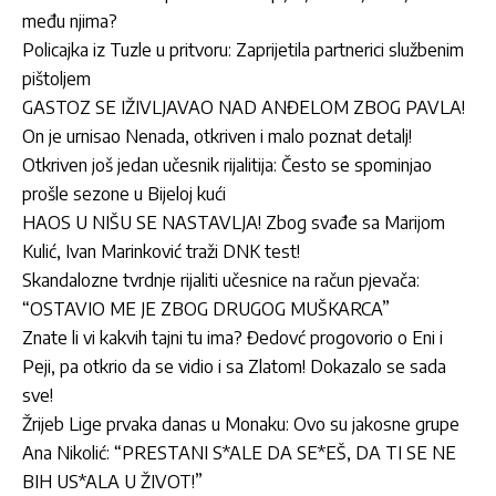
među njima?
Policajka iz Tuzle u pritvoru: Zaprijetila partnerici službenim
pištoljem
GASTOZ SE IŽIVLJAVAO NAD ANĐELOM ZBOG PAVLA!
On je urnisao Nenada, otkriven i malo poznat detalj!
Otkriven još jedan učesnik rijalitija: Često se spominjao
prošle sezone u Bijeloj kući
HAOS U NIŠU SE NASTAVLJA! Zbog svađe sa Marijom
Kulić, Ivan Marinković traži DNK test!
Skandalozne tvrdnje rijaliti učesnice na račun pjevača:
“OSTAVIO ME JE ZBOG DRUGOG MUŠKARCA”
Znate li vi kakvih tajni tu ima? Đedovć progovorio o Eni i
Peji, pa otkrio da se vidio i sa Zlatom! Dokazalo se sada
sve!
Žrijeb Lige prvaka danas u Monaku: Ovo su jakosne grupe
Ana Nikolić: “PRESTANI S*ALE DA SE*EŠ, DA TI SE NE
BIH US*ALA U ŽIVOT!”