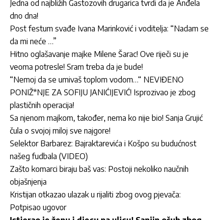
Jedna od najbližih Gastozovih drugarica tvrdi da je Anđela
dno dna!
Post festum svađe Ivana Marinković i voditelja: “Nadam se
da mi neće …”
Hitno oglašavanje majke Milene Šarac! Ove riječi su je
veoma potresle! Sram treba da je bude!
“Nemoj da se umivaš toplom vodom…“ NEVIĐENO
PONIŽ*NJE ZA SOFIJU JANIĆIJEVIĆ! Isprozivao je zbog
plastičnih operacija!
Sa njenom majkom, također, nema ko nije bio! Sanja Grujić
čula o svojoj miloj sve najgore!
Selektor Barbarez: Bajraktarevića i Košpo su budućnost
našeg fudbala (VIDEO)
Zašto komarci biraju baš vas: Postoji nekoliko naučnih
objašnjenja
Kristijan otkazao ulazak u rijaliti zbog ovog pjevača:
Potpisao ugovor