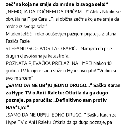
zeč*na koja ne smije da mrdne iz svoga sela!“
„NEMOJ JA DA POČNEM DA PRIČAM …!“ Aleks Nikolić se
obrušila na Filipa Cara: „Ti si obična zeč*na koja ne smije da
mrdne iz svoga sela!“
Mladen Jeličić Troko oduševljen pažnjom prijatelja Zlatana
Fazlića Fazle
STEFANI PROGOVORILA O KARIĆU: Namjera da piše
drugim djevojkama je katastrofa…
POZNATA PJEVAČICA PRELAZI NA HYPE! Nakon 10
godina TV karijere sada stiže u Hype-ovo jato! “Vodim se
svojim srcem”
„SAMO DA NE UB*JU JEDNO DRUGO…“ Saška Karan
za Hype TV o Ani i Raletu: Otkrila da ga dugo
poznaje, pa poručila: „Definitivno sam protiv
NAS*LJA!“
„SAMO DA NE UB*JU JEDNO DRUGO…“ Saška Karan za
Hype TV o Ani i Raletu: Otkrila da ga dugo poznaje, pa