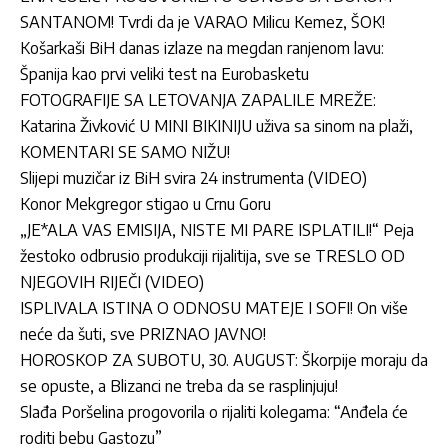
SANTANOM! Tvrdi da je VARAO Milicu Kemez, ŠOK!
Košarkaši BiH danas izlaze na megdan ranjenom lavu:
Španija kao prvi veliki test na Eurobasketu
FOTOGRAFIJE SA LETOVANJA ZAPALILE MREŽE:
Katarina Živković U MINI BIKINIJU uživa sa sinom na plaži,
KOMENTARI SE SAMO NIŽU!
Slijepi muzičar iz BiH svira 24 instrumenta (VIDEO)
Konor Mekgregor stigao u Crnu Goru
„JE*ALA VAS EMISIJA, NISTE MI PARE ISPLATILI!“ Peja
žestoko odbrusio produkciji rijalitija, sve se TRESLO OD
NJEGOVIH RIJEČI (VIDEO)
ISPLIVALA ISTINA O ODNOSU MATEJE I SOFI! On više
neće da šuti, sve PRIZNAO JAVNO!
HOROSKOP ZA SUBOTU, 30. AUGUST: Škorpije moraju da
se opuste, a Blizanci ne treba da se rasplinjuju!
Slađa Poršelina progovorila o rijaliti kolegama: “Anđela će
roditi bebu Gastozu”