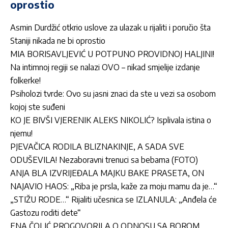
oprostio
Asmin Durdžić otkrio uslove za ulazak u rijaliti i poručio šta
Staniji nikada ne bi oprostio
MIA BORISAVLJEVIĆ U POTPUNO PROVIDNOJ HALJINI!
Na intimnoj regiji se nalazi OVO – nikad smjelije izdanje
folkerke!
Psiholozi tvrde: Ovo su jasni znaci da ste u vezi sa osobom
kojoj ste suđeni
KO JE BIVŠI VJERENIK ALEKS NIKOLIĆ? Isplivala istina o
njemu!
PJEVAČICA RODILA BLIZNAKINJE, A SADA SVE
ODUŠEVILA! Nezaboravni trenuci sa bebama (FOTO)
ANJA BLA IZVRIJEĐALA MAJKU BAKE PRASETA, ON
NAJAVIO HAOS: „Riba je prsla, kaže za moju mamu da je…“
„STIŽU RODE…“ Rijaliti učesnica se IZLANULA: „Anđela će
Gastozu roditi dete“
ENA ČOLIĆ PROGOVORILA O ODNOSU SA BOROM