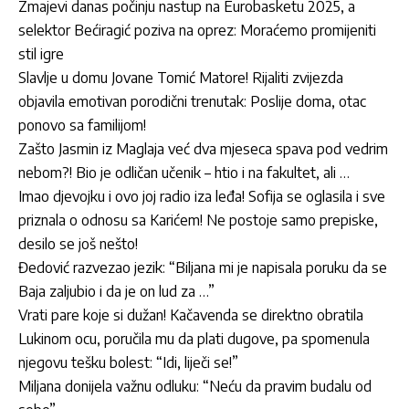
Zmajevi danas počinju nastup na Eurobasketu 2025, a
selektor Bećiragić poziva na oprez: Moraćemo promijeniti
stil igre
Slavlje u domu Jovane Tomić Matore! Rijaliti zvijezda
objavila emotivan porodični trenutak: Poslije doma, otac
ponovo sa familijom!
Zašto Jasmin iz Maglaja već dva mjeseca spava pod vedrim
nebom?! Bio je odličan učenik – htio i na fakultet, ali …
Imao djevojku i ovo joj radio iza leđa! Sofija se oglasila i sve
priznala o odnosu sa Karićem! Ne postoje samo prepiske,
desilo se još nešto!
Đedović razvezao jezik: “Biljana mi je napisala poruku da se
Baja zaljubio i da je on lud za …”
Vrati pare koje si dužan! Kačavenda se direktno obratila
Lukinom ocu, poručila mu da plati dugove, pa spomenula
njegovu tešku bolest: “Idi, liječi se!”
Miljana donijela važnu odluku: “Neću da pravim budalu od