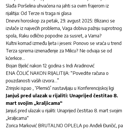
Slađa Poršelina uhvaćena na jahti sa ovim frajerom iz
rijalitija: Od Terze ni traga ni glasa
Dnevni horoskop za petak, 29. avgust 2025: Blizanci se
izvlače iz najvećih problema, Vaga dobiva pažnju suprotnog
spola, Raku odlično popodne za susret, a Vama?
Kultni komad između ljeta i jeseni: Ponovo se vraća u trend
Terza sprema iznenađenje za Milicu? Ne odvaja se od
kćerkice…
Bojan Bjelić nakon 12 godina s Indi Aradinović
ENA ČOLIĆ NAKON RIJALITIJA: “Povedite računa o
pouzdanosti vaših izvora…”
Zrinjski ispao , ‘Plemići’ nastavljaju u Konferencijskoj ligi
Janjuš pred ulazak u rijaliti: Unaprijed čestitao 8.
mart svojim „kraljicama“
Janjuš pred ulazak u rijaliti: Unaprijed čestitao 8. mart svojim
„kraljicama“
Zorica Marković BRUTALNO OPLELA po Anđeli Đuričić, pa