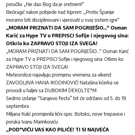
poručila: „Ne dao Bog da je sretnem!“
Bećiragić nakon pobjede nad Kiprom: „Protiv Španije
moramo biti disciplinovani i vjerovati u svoj sistem igre“
„MORAM PRIZNATI DA SAM POGRIJEŠIO…“ Osman
Karić za Hype TV o PREPISCI Sofije i njegovog sina:
Otkrio ko ZAPRAVO STOJI IZA SVEGA!
„MORAM PRIZNATI DA SAM POGRIJEŠIO…“ Os
man Karić
za Hype TV o PREPISCI Sofije i njegovog sina: Otkrio ko
ZAPRAVO STOJI IZA SVEGA!
Meteorolozi najavljuju promjenu vremena za vikend
ZAVODLJIVA HANA IKODINOVIĆ! Natašina kćerka se
provodi u haljini sa DUBOKIM DEKOLTE*M
Sedmo izdanje “Sarajevo festa” bit će održano od 5. do 19.
septembra
Miljana Kulić promijenila lični opis: Botoks, nove trepavice i
poruka Ivanu Marinkoviću
„POD*VIĆU VAS KAO PILIĆE! TI SI NAJVEĆA