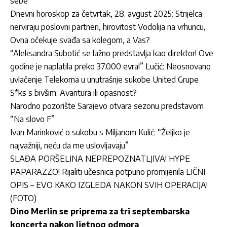
sebe”
Dnevni horoskop za četvrtak, 28. avgust 2025: Strijelca
nerviraju poslovni partneri, hirovitost Vodolija na vrhuncu,
Ovna očekuje svađa sa kolegom, a Vas?
“Aleksandra Subotić se lažno predstavlja kao direktor! Ove
godine je naplatila preko 37.000 evra!” Lučić: Neosnovano
uvlačenje Telekoma u unutrašnje sukobe United Grupe
S*ks s bivšim: Avantura ili opasnost?
Narodno pozorište Sarajevo otvara sezonu predstavom
“Na slovo F”
Ivan Marinković o sukobu s Miljanom Kulić: “Željko je
najvažniji, neću da me uslovljavaju”
SLAĐA PORŠELINA NEPREPOZNATLJIVA! HYPE
PAPARAZZO! Rijaliti učesnica potpuno promijenila LIČNI
OPIS – EVO KAKO IZGLEDA NAKON SVIH OPERACIJA!
(FOTO)
Dino Merlin se priprema za tri septembarska
koncerta nakon ljetnog odmora