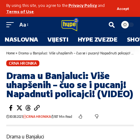
By using this site, you agree to the
Privacy Policy
and
Accept
Terms of Use
.
Aa
NASLOVNA
VIJESTI
HYPE ZVEZDE
SHO
Home
»
Drama u Banjaluci: Više uhapšenih – čuo se i pucanj! Napadnuti policajci! (VIDEO)
CRNA HRONIKA
Drama u Banjaluci: Više
uhapšenih – čuo se i pucanj!
Napadnuti policajci! (VIDEO)
30.08.2025
CRNA HRONIKA
187 Min Read
Drama u Banjaluci