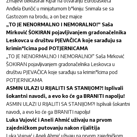
Zmajevi deklasirali Kipar na otvaranju Eurobasketa
Anđela Đuričić u minijaturnom b*kiniju: Snimala se sa
Gastozom na brodu, a on bez majice
„TO JE NENORMALNO I NEMORALNO!“ Saša
Mirković ŠOKIRAN pojavljivanjem gradonačelnika
Leskovca u društvu PJEVAČICA koje sarađuju sa
krimin*lcima pod POTJERNICAMA
„TO JE NENORMALNO I NEMORALNO!“ Saša Mirković
ŠOKIRAN pojavljivanjem gradonačelnika Leskovca u
društvu PJEVAČICA koje sarađuju sa krimin*lcima pod
POTJERNICAMA
ASMIN ULAZI U RIJALITI SA STANIJOM?! Isplivali
šokantni navodi, a evo ko će ga BRANITI napolju!
ASMIN ULAZI U RIJALITI SA STANIJOM?! Isplivali šokantni
navodi, a evo ko će ga BRANITI napolju!
Luka Vujović i Aneli Ahmić uživaju na prvom
zajedničkom putovanju nakon rijalitija
Luka Vujović i Aneli Ahmić uživaju na prvom zajedničkom