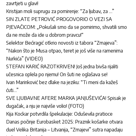
zavrtjeti u glavi!
Kristijan moli suprugu za pomirenje: “Za ljubav, za …”
SIN ZLATE PETROVIĆ PROGOVORIO O VEZI SA
PJEVAČICOM: „Pokušali smo da se pomirimo, shvatili smo
da ne može da ide u dobrom pravcu!“
Selektor Bećiragić otkrio novosti iz tabora “Zmajeva”:
“Nakon što je Musa otpao, teret je još više na ramenima
Nurkića” (VIDEO)
STEFAN KARIĆ RAZOTKRIVEN! Još jedna bivša rijaliti
učesnica oplela po njemu! On šuti ne oglašava se!
Ivan Marinković bez dlake na jeziku: “Ti meni da kažeš
ćuti…”
SVE LJUBAVNE AFERE MARKA JANJUŠEVIĆA! Spisak je
dugačak, a nju je najviše volio! (FOTO)
Kija Kockar potvrdila špekulacije: Oduševila pratioce
Danas počinje Eurobasket 2025: Praznik košarke otvara
duel Velika Britanija – Litvanija, “Zmajevi” sutra napadaju