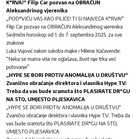
K*RVA!“ Filip Car pozvao na OBRAČUN
Aleksandrinog vjerenika
„POD*VIĆU VAS KAO PILIĆE! TI SI NAJVEĆA K*RVA!“
Filip Car pozvao na OBRAČUN Aleksandrinog vjerenika
Sedmični horoskop od 1. do 7. septembra 2025. za sve
znakove
Luka Vujović nakon sukoba majke i Milene Kačavende:
“Neka se mama više ne oglašava, život nije trka već
putovanje”
„HYPE SE BORI PROTIV ANOMALIJA U DRUŠTVU“
Zvanično obraćanje direktora i vlasnika Hype TV:
Treba da vas bude sramota što PLASIRATE DR*GU
NA STO, UMJESTO PLJESKAVICA
„HYPE SE BORI PROTIV ANOMALIJA U DRUŠTVU“
Zvanično obraćanje direktora i vlasnika Hype TV: Treba da
vas bude sramota što PLASIRATE DR*GU NA STO,
UMJESTO PLJESKAVICA