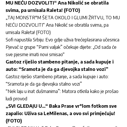
MU NEĆU DOZVOLITI“ Ana Nikolić se obratila
svima, pa urnisala Raleta! (FOTO)
„TAJ MONSTR*M ŠETA OKOLO I GLUMI ŽRTVU, TO MU
NEĆU DOZVOLITI“ Ana Nikolić se obratila svima, pa
urnisala Raleta! (FOTO)
Sofi napustila Srbiju: Evo gdje uživa trećeplasirana učesnica
Pjevač iz grupe “Parni valjak” očekuje dijete: „Od sada će
sve pjesme imati novi smisao“
Gastoz riješio stambeno pitanje, a sada kupuje i
auto: “Sramota je da ga djevojka stalno vozi”
Gastoz riješio stambeno pitanje, a sada kupuje i auto:
“Sramota je da ga djevojka stalno vozi”
“Nek laju u inat dušmanima”: Matora otkrila kako je prošao
ludi provod
„SVI GLEDAJU U…“ Baka Prase vr*lom fotkom sve
zapalio: Uživa sa LeMilenas, a ovo svi primjećuju!
(FOTO)