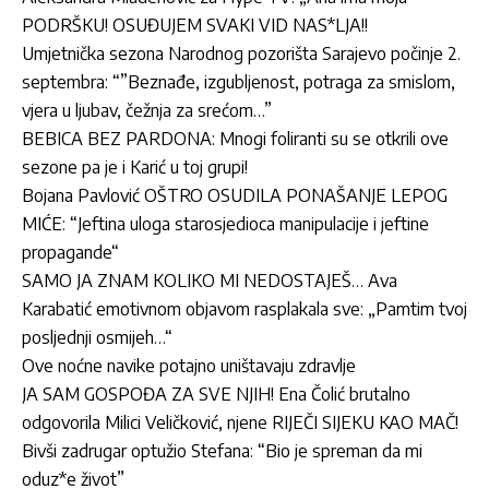
PODRŠKU! OSUĐUJEM SVAKI VID NAS*LJA!!
Umjetnička sezona Narodnog pozorišta Sarajevo počinje 2.
septembra: “”Beznađe, izgubljenost, potraga za smislom,
vjera u ljubav, čežnja za srećom…”
BEBICA BEZ PARDONA: Mnogi foliranti su se otkrili ove
sezone pa je i Karić u toj grupi!
Bojana Pavlović OŠTRO OSUDILA PONAŠANJE LEPOG
MIĆE: “Jeftina uloga starosjedioca manipulacije i jeftine
propagande“
SAMO JA ZNAM KOLIKO MI NEDOSTAJEŠ… Ava
Karabatić emotivnom objavom rasplakala sve: „Pamtim tvoj
posljednji osmijeh…“
Ove noćne navike potajno uništavaju zdravlje
JA SAM GOSPOĐA ZA SVE NJIH! Ena Čolić brutalno
odgovorila Milici Veličković, njene RIJEČI SIJEKU KAO MAČ!
Bivši zadrugar optužio Stefana: “Bio je spreman da mi
oduz*e život”