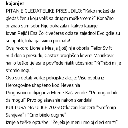
kajanje!
PITANJE GLEDATELJKE PRESUDILO: “Kako možeš da
gledaš ženu koju voliš sa drugim muškarcem?” Konačno
priznao sam sebi: Nije pokazala nikakvo kajanje!
Jovan Pejić i Ena Čolić večeras odlaze zajedno! Evo gdje su
se uputili, lokacija svima poznata!
Ovaj rekord Lionela Mesija (još) nije oborila Tejlor Svift
Sud donio presudu, Gastoz proglašen krivim! Marinković
nanio teške tjelesne pov*ede rijaliti učesniku: “Kr*nički mi je
s*omio nogu!”
Ovo su detalji velike policijske akcije: Više osoba iz
Hercegovine uhapšeno kod Nevesinja
Progovorio o dijagnozi Milene Kačavende: “Pomogao bih
da mogu!” Prvo oglašavanje nakon skandala!
KULTURA NA ULICE 2025! Otkazani koncerti “Simfonija
Sarajeva” i “Crno bijelo dugme”
Iznijela teške optužbe: “Željela je meni i mojoj djeci sm*t!”