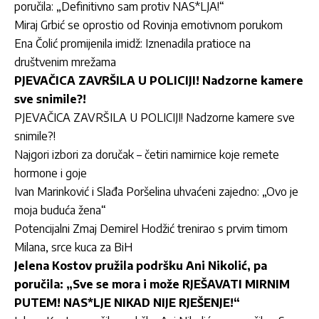
poručila: „Definitivno sam protiv NAS*LJA!“
Miraj Grbić se oprostio od Rovinja emotivnom porukom
Ena Čolić promijenila imidž: Iznenadila pratioce na
društvenim mrežama
PJEVAČICA ZAVRŠILA U POLICIJI! Nadzorne kamere
sve snimile?!
PJEVAČICA ZAVRŠILA U POLICIJI! Nadzorne kamere sve
snimile?!
Najgori izbori za doručak – četiri namirnice koje remete
hormone i goje
Ivan Marinković i Slađa Poršelina uhvaćeni zajedno: „Ovo je
moja buduća žena“
Potencijalni Zmaj Demirel Hodžić trenirao s prvim timom
Milana, srce kuca za BiH
Jelena Kostov pružila podršku Ani Nikolić, pa
poručila: „Sve se mora i može RJEŠAVATI MIRNIM
PUTEM! NAS*LJE NIKAD NIJE RJEŠENJE!“