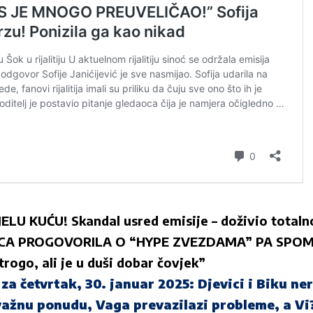
ELU KUĆU! Skandal usred emisije – doživio total
ICA PROGOVORILA O “HYPE ZVEZDAMA” PA SPO
trogo, ali je u duši dobar čovjek”
a četvrtak, 30. januar 2025: Djevici i Biku ne
važnu ponudu, Vaga prevazilazi probleme, a Vi