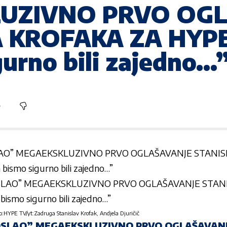
UZIVNO PRVO OG
 KROFAKA ZA HYPE
igurno bili zajedno…
LAO” MEGAEKSKLUZIVNO PRVO OGLAŠAVANJE STANIS
a bismo sigurno bili zajedno…”
HYPE TV/yt:Zadruga Stanislav Krofak, Andjela Djuričič
OSLAO” MEGAEKSKLUZIVNO PRVO OGLAŠAVANJ