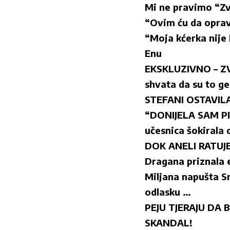
Mi ne pravimo “Zv
“Ovim ću da opravd
“Moja kćerka nije 
Enu
EKSKLUZIVNO – Z
shvata da su to ge
STEFANI OSTAVIL
“DONIJELA SAM PIŠ
učesnica šokirala 
DOK ANELI RATUJE
Dragana priznala 
Miljana napušta Sr
odlasku …
PEJU TJERAJU DA B
SKANDAL!