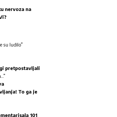
iku nervoza na
Vi?
e su ludilo”
i pretpostavljali
a…”
va
janja! To ga je
entarisala 101