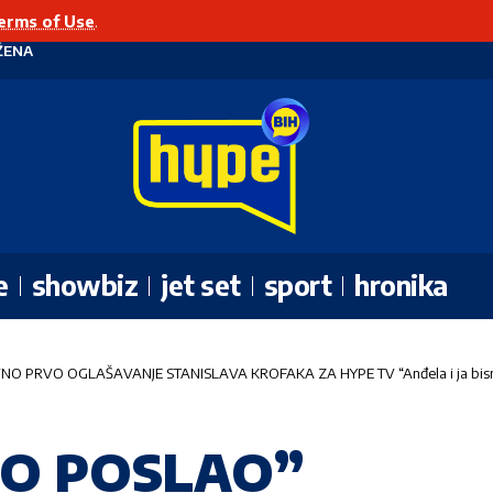
erms of Use
.
ŽENA
e
showbiz
jet set
sport
hronika
 PRVO OGLAŠAVANJE STANISLAVA KROFAKA ZA HYPE TV “Anđela i ja bismo 
TO POSLAO”