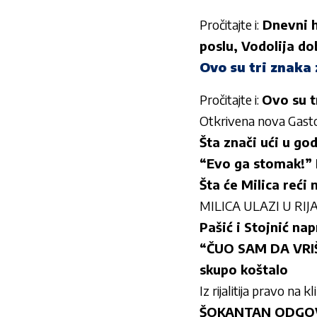
Pročitajte i:
Dnevni h
poslu, Vodolija d
Ovo su tri znaka 
Pročitajte i:
Ovo su t
Otkrivena nova Gastoz
Šta znači ući u go
“Evo ga stomak!” K
Šta će Milica reći
MILICA ULAZI U RIJA
Pašić i Stojnić na
“ČUO SAM DA VRIŠT
skupo koštalo
Iz rijalitija pravo na 
ŠOKANTAN ODGOVO