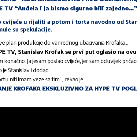
TV “Anđela i ja bismo sigurno bili zajedno…
o cvijeće u rijaliti a potom i torta navodno od Sta
nule su spekulacije.
sve plan produkcije do vanrednog ubacivanja Krofaka…
E TV, Stanislav Krofak se prvi put oglasio na ov
konačno. Ja jesam poslao cvijeće, jer sam oduvijek pričao 
 je Stanislav i dodao:
ortu niti imam veze sa tim”., rekao je
ANJE KROFAKA EKSKLUZIVNO ZA HYPE TV POGL