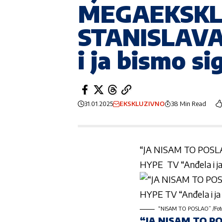
MEGAEKSKL
STANISLAVA
i ja bismo s
31.01.2025
EKSKLUZIVNO
38 Min Read
“JA NISAM TO POS
HYPE
TV
“Anđela i j
“NISAM TO POSLAO” /Foto:
“JA NISAM TO P