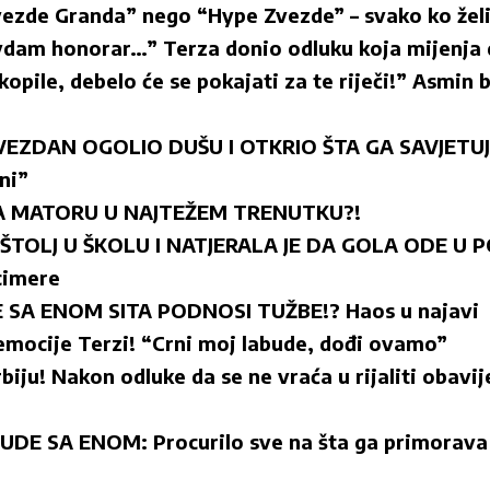
ezde Granda” nego “Hype Zvezde” – svako ko želi
am honorar…” Terza donio odluku koja mijenja dal
kopile, debelo će se pokajati za te riječi!” Asmin 
VEZDAN OGOLIO DUŠU I OTKRIO ŠTA GA SAVJETUJ
ni”
A MATORU U NAJTEŽEM TRENUTKU?!
TOLJ U ŠKOLU I NATJERALA JE DA GOLA ODE U POLI
cimere
 SA ENOM SITA PODNOSI TUŽBE!? Haos u najavi
emocije Terzi! “Crni moj labude, dođi ovamo”
biju! Nakon odluke da se ne vraća u rijaliti obavij
UDE SA ENOM: Procurilo sve na šta ga primorava 