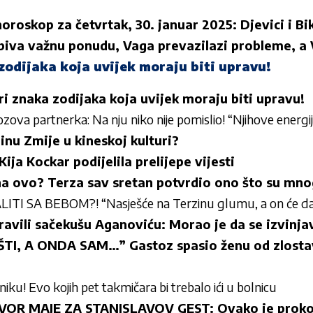
oroskop za četvrtak, 30. januar 2025: Djevici i B
obiva važnu ponudu, Vaga prevazilazi probleme, a 
zodijaka koja uvijek moraju biti upravu!
ri znaka zodijaka koja uvijek moraju biti upravu!
ova partnerka: Na nju niko nije pomislio! “Njihove energij
dinu Zmije u kineskoj kulturi?
ija Kockar podijelila prelijepe vijesti
 na ovo? Terza sav sretan potvrdio ono što su mnog
LITI SA BEBOM?! “Nasješće na Terzinu glumu, a on će d
pravili sačekušu Aganoviću: Morao je da se izvinja
I, A ONDA SAM…” Gastoz spasio ženu od zlostavl
kliniku! Evo kojih pet takmičara bi trebalo ići u bolnicu
R MAJE ZA STANISLAVOV GEST: Ovako je prokom