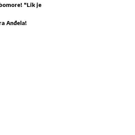
ubomore! “Lik je
a Anđela!