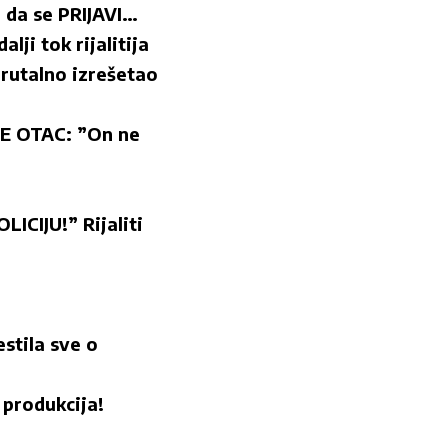
 da se PRIJAVI…
ji tok rijalitija
brutalno izrešetao
E OTAC: ”On ne
CIJU!” Rijaliti
estila sve o
produkcija!