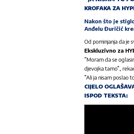
KROFAKA ZA HYPE 
Nakon što je stigl
Anđelu Đuričić kre
Od pominjanja da je 
Ekskluzivno za HYP
”Moram da se oglasim 
djevojka tamo”., rekao
”Ali ja nisam poslao t
CIJELO OGLAŠAV
ISPOD TEKSTA: