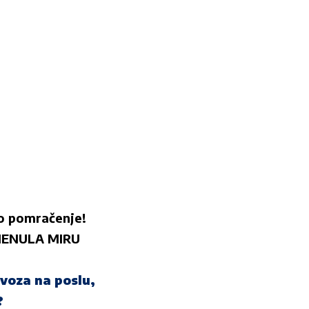
no pomračenje!
MENULA MIRU
rvoza na poslu,
?