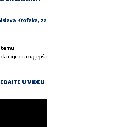
”
nislava Krofaka, za
u temu
da mi je ona najljepša
EDAJTE U VIDEU