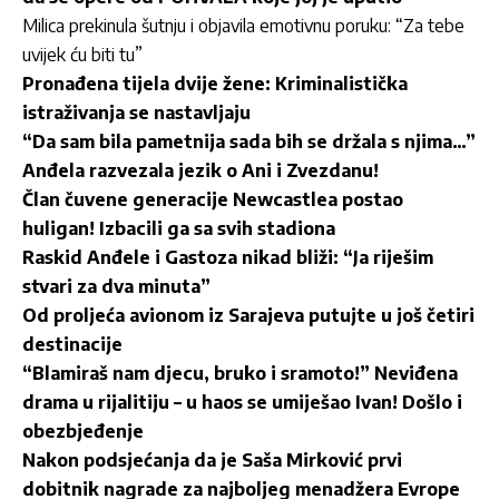
Milica prekinula šutnju i objavila emotivnu poruku: “Za tebe
uvijek ću biti tu”
Pronađena tijela dvije žene: Kriminalistička
istraživanja se nastavljaju
“Da sam bila pametnija sada bih se držala s njima…”
Anđela razvezala jezik o Ani i Zvezdanu!
Član čuvene generacije Newcastlea postao
huligan! Izbacili ga sa svih stadiona
Raskid Anđele i Gastoza nikad bliži: “Ja riješim
stvari za dva minuta”
Od proljeća avionom iz Sarajeva putujte u još četiri
destinacije
“Blamiraš nam djecu, bruko i sramoto!” Neviđena
drama u rijalitiju – u haos se umiješao Ivan! Došlo i
obezbjeđenje
Nakon podsjećanja da je Saša Mirković prvi
dobitnik nagrade za najboljeg menadžera Evrope