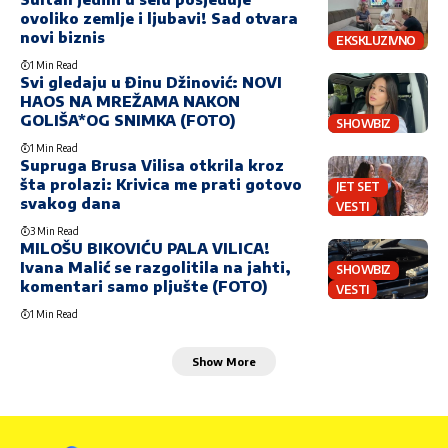
ovoliko zemlje i ljubavi! Sad otvara
novi biznis
EKSKLUZIVNO
1 Min Read
Svi gledaju u Đinu Džinović: NOVI
HAOS NA MREŽAMA NAKON
GOLIŠA*OG SNIMKA (FOTO)
SHOWBIZ
1 Min Read
Supruga Brusa Vilisa otkrila kroz
šta prolazi: Krivica me prati gotovo
JET SET
svakog dana
VESTI
3 Min Read
MILOŠU BIKOVIĆU PALA VILICA!
Ivana Malić se razgolitila na jahti,
SHOWBIZ
komentari samo pljušte (FOTO)
VESTI
1 Min Read
Show More