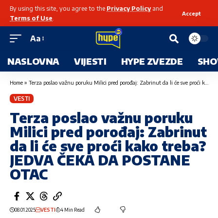
By using this site, you agree to the
Privacy Policy
and
Accept
Terms of Use
.
Aa
NASLOVNA
VIJESTI
HYPE ZVEZDE
SHO
Home
»
Terza poslao važnu poruku Milici pred porođaj: Zabrinut da li će sve proći kako treba? JEDVA ČEKA DA POSTANE OTAC
VESTI
Terza poslao važnu poruku
Milici pred porođaj: Zabrinut
da li će sve proći kako treba?
JEDVA ČEKA DA POSTANE
OTAC
08.01.2025
VESTI
4 Min Read