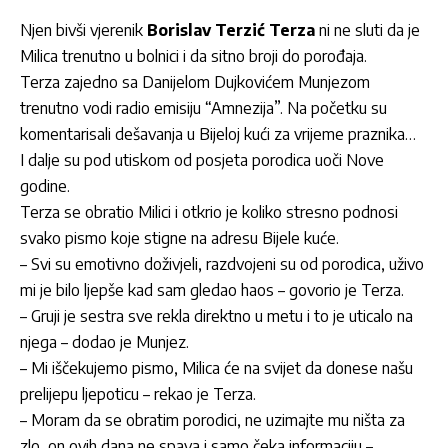
Njen bivši vjerenik
Borislav Terzić Terza
ni ne sluti da je
Milica trenutno u bolnici i da sitno broji do porođaja.
Terza zajedno sa Danijelom Dujkovićem Munjezom
trenutno vodi radio emisiju “Amnezija”. Na početku su
komentarisali dešavanja u Bijeloj kući za vrijeme praznika…
I dalje su pod utiskom od posjeta porodica uoči Nove
godine.
Terza se obratio Milici i otkrio je koliko stresno podnosi
svako pismo koje stigne na adresu Bijele kuće.
– Svi su emotivno doživjeli, razdvojeni su od porodica, uživo
mi je bilo ljepše kad sam gledao haos – govorio je Terza.
– Gruji je sestra sve rekla direktno u metu i to je uticalo na
njega – dodao je Munjez.
– Mi iščekujemo pismo, Milica će na svijet da donese našu
prelijepu ljepoticu – rekao je Terza.
– Moram da se obratim porodici, ne uzimajte mu ništa za
zlo, on ovih dana ne spava i samo čeka informaciju –