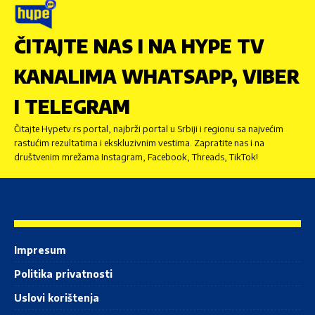
ČITAJTE NAS I NA HYPE TV
KANALIMA WHATSAPP, VIBER
I TELEGRAM
Čitajte Hypetv.rs portal, najbrži portal u Srbiji i regionu sa najvećim
rastućim rezultatima i ekskluzivnim vestima. Zapratite nas i na
društvenim mrežama Instagram, Facebook, Threads, TikTok!
Impresum
Politika privatnosti
Uslovi korištenja