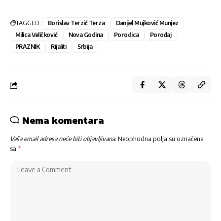
TAGGED:
Borislav Terzić Terza
Danijel Mujković Munjez
Milica Veličković
Nova Godina
Porodica
Porođaj
PRAZNIK
Rijaliti
Srbija
Nema komentara
Vaša email adresa neće biti objavljivana.
Neophodna polja su označena
sa
*