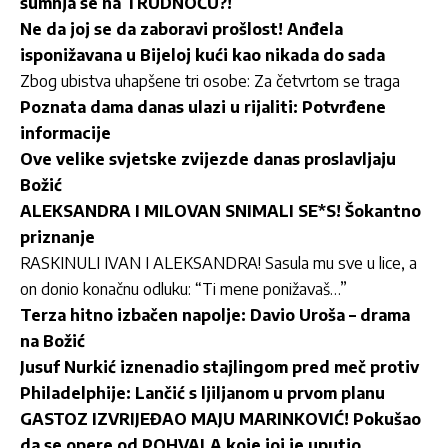
sumnja se na TRUDNOĆU?!
Ne da joj se da zaboravi prošlost! Anđela
isponižavana u Bijeloj kući kao nikada do sada
Zbog ubistva uhapšene tri osobe: Za četvrtom se traga
Poznata dama danas ulazi u rijaliti: Potvrđene
informacije
Ove velike svjetske zvijezde danas proslavljaju
Božić
ALEKSANDRA I MILOVAN SNIMALI SE*S! Šokantno
priznanje
RASKINULI IVAN I ALEKSANDRA! Sasula mu sve u lice, a
on donio konačnu odluku: “Ti mene ponižavaš…”
Terza hitno izbačen napolje: Davio Uroša – drama
na Božić
Jusuf Nurkić iznenadio stajlingom pred meč protiv
Philadelphije: Lančić s ljiljanom u prvom planu
GASTOZ IZVRIJEĐAO MAJU MARINKOVIĆ! Pokušao
da se opere od POHVALA koje joj je uputio