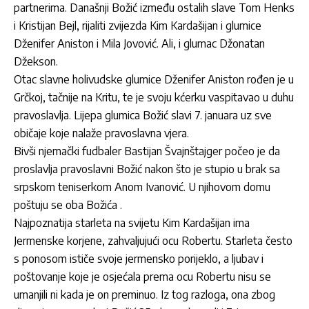
partnerima. Današnji Božić između ostalih slave Tom Henks
i Kristijan Bejl, rijaliti zvijezda Kim Kardašijan i glumice
Dženifer Aniston i Mila Jovović. Ali, i glumac Džonatan
Džekson.
Otac slavne holivudske glumice Dženifer Aniston rođen je u
Grčkoj, tačnije na Kritu, te je svoju kćerku vaspitavao u duhu
pravoslavlja. Lijepa glumica Božić slavi 7. januara uz sve
običaje koje nalaže pravoslavna vjera.
Bivši njemački fudbaler Bastijan Švajnštajger počeo je da
proslavlja pravoslavni Božić nakon što je stupio u brak sa
srpskom teniserkom Anom Ivanović. U njihovom domu
poštuju se oba Božića .
Najpoznatija starleta na svijetu Kim Kardašijan ima
Jermenske korjene, zahvaljujući ocu Robertu. Starleta često
s ponosom ističe svoje jermensko porijeklo, a ljubav i
poštovanje koje je osjećala prema ocu Robertu nisu se
umanjili ni kada je on preminuo. Iz tog razloga, ona zbog