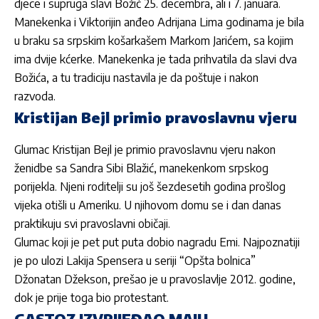
djece i supruga slavi Božić 25. decembra, ali i 7. januara.
Manekenka i Viktorijin anđeo Adrijana Lima godinama je bila
u braku sa srpskim košarkašem Markom Jarićem, sa kojim
ima dvije kćerke. Manekenka je tada prihvatila da slavi dva
Božića, a tu tradiciju nastavila je da poštuje i nakon
razvoda.
Kristijan Bejl primio pravoslavnu vjeru
Glumac Kristijan Bejl je primio pravoslavnu vjeru nakon
ženidbe sa Sandra Sibi Blažić, manekenkom srpskog
porijekla. Njeni roditelji su još šezdesetih godina prošlog
vijeka otišli u Ameriku. U njihovom domu se i dan danas
praktikuju svi pravoslavni običaji.
Glumac koji je pet put puta dobio nagradu Emi. Najpoznatiji
je po ulozi Lakija Spensera u seriji “Opšta bolnica”
Džonatan Džekson, prešao je u pravoslavlje 2012. godine,
dok je prije toga bio protestant.
GASTOZ IZVRIJEĐAO MAJU