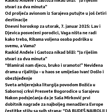
Raskid Anđele i Gastoza nikad bliži: “Ja riješim
stvari za dva minuta”
Od proljeća avionom iz Sarajeva putujte u još četiri
destinacije
Dnevni horoskop za utorak, 7. januar 2025: Lav i
Djevica posvećeni porodici, Vaga ništa ne radi
kako treba, Ribama voljena osoba podrška u
svemu, a Vama?
Raskid Anđele i Gastoza nikad bliži: “Ja riješim
stvari za dva minuta”
“Blamiraš nam djecu, bruko i sramoto!” Neviđena
drama u rijalitiju – u haos se umiješao Ivan! Došlo i
obezbjeđenje
Sveta arhijerejska liturgija povodom Božića u
Sabornoj crkvi Presvete Bogorodice u Sarajevu
Nakon podsjećanja da je Saša Mirković prvi
dobitnik nagrade za najboljeg menadžera Evrope
čestitke stižu sa svih strana: “DA BUDEŠ NAJBOLJI I