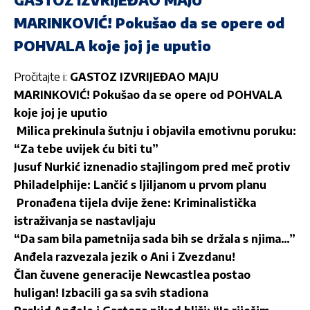
MARINKOVIĆ! Pokušao da se opere od
POHVALA koje joj je uputio
Pročitajte i:
GASTOZ IZVRIJEĐAO MAJU
MARINKOVIĆ! Pokušao da se opere od POHVALA
koje joj je uputio
Milica prekinula šutnju i objavila emotivnu poruku:
“Za tebe uvijek ću biti tu”
Jusuf Nurkić iznenadio stajlingom pred meč protiv
Philadelphije: Lančić s ljiljanom u prvom planu
Pronađena tijela dvije žene: Kriminalistička
istraživanja se nastavljaju
“Da sam bila pametnija sada bih se držala s njima…”
Anđela razvezala jezik o Ani i Zvezdanu!
Član čuvene generacije Newcastlea postao
huligan! Izbacili ga sa svih stadiona