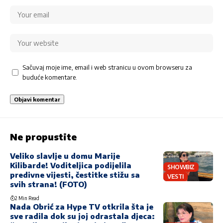
Sačuvaj moje ime, email i web stranicu u ovom browseru za
buduće komentare.
Ne propustite
Veliko slavlje u domu Marije
Kilibarde! Voditeljica podijelila
SHOWBIZ
predivne vijesti, čestitke stižu sa
VESTI
svih strana! (FOTO)
2 Min Read
Nada Obrić za Hype TV otkrila šta je
sve radila dok su joj odrastala djeca: