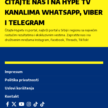
ČITAJTE NAS I NA HYPE TV
KANALIMA WHATSAPP, VIBER
I TELEGRAM
Čitajte Hypetv.rs portal, najbrži portal u Srbiji i regionu sa najvećim
rastućim rezultatima i ekskluzivnim vestima. Zapratite nas i na
društvenim mrežama Instagram, Facebook, Threads, TikTok!
Impresum
Politika privatnosti
Uslovi korištenja
Kontakt