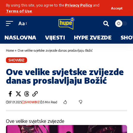
By using this site, you agree to the
Privacy Policy
and
Accept
Terms of Use
.
Aa
NASLOVNA
VIJESTI
HYPE ZVEZDE
SHO
Home
»
Ove velike svjetske zvijezde danas proslavljaju Božić
SHOWBIZ
Ove velike svjetske zvijezde
danas proslavljaju Božić
07.01.2025
SHOWBIZ
5 Min Read
Ove velike svjetske zvijezde