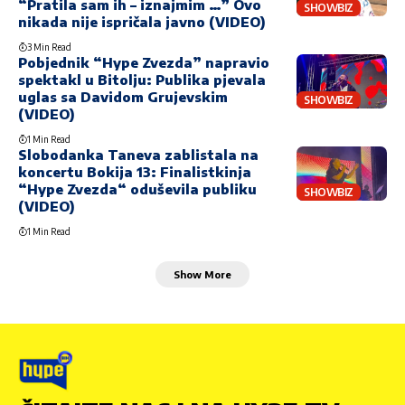
“Pratila sam ih – iznajmim …” Ovo
SHOWBIZ
nikada nije ispričala javno (VIDEO)
3 Min Read
Pobjednik “Hype Zvezda” napravio
spektakl u Bitolju: Publika pjevala
uglas sa Davidom Grujevskim
SHOWBIZ
(VIDEO)
1 Min Read
Slobodanka Taneva zablistala na
koncertu Bokija 13: Finalistkinja
“Hype Zvezda“ oduševila publiku
SHOWBIZ
(VIDEO)
1 Min Read
Show More