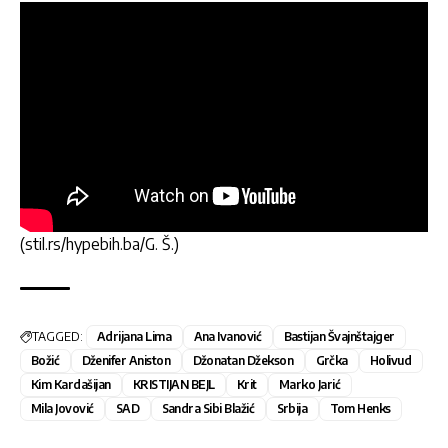
(stil.rs/hypebih.ba/G. Š.)
TAGGED:
Adrijana Lima
Ana Ivanović
Bastijan Švajnštajger
Božić
Dženifer Aniston
Džonatan Džekson
Grčka
Holivud
Kim Kardašijan
KRISTIJAN BEJL
Krit
Marko Jarić
Mila Jovović
SAD
Sandra Sibi Blažić
Srbija
Tom Henks