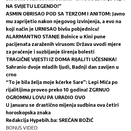
NA SVIJETU LEGENDO!”
ASMIN OBRISAO POD SA TERZOM I ANITOM: Javno
mu zaprijetio nakon njegovog izvinjenja, a evo na
koji način je URNISAO bivšu pobjednicu!
ALARMANTNO STANJE Bolnice u Kini pune
pacijenata zaraženih virusom: Država uvodi mjere
za praćenje i suzbijanje širenja bolesti
TRAGIČNE VIJESTI IZ DOMA RIJALITI UČESNIKA!
Sahranio dvoje mladih ljudi, Badnji dan zavijen u
crno
“To je bila želja moje kćerke Sare”: Lepi Mića po
rijalitijima proveo preko 10 godina! ZGRNUO
OGROMNU LOVU PA URADIO OVO
U januaru se drastično mijenja sudbina ova četiri
horoskopska znaka
Redakcija Hypebih.ba: SREĆAN BOŽIĆ
BONUS VIDEO: