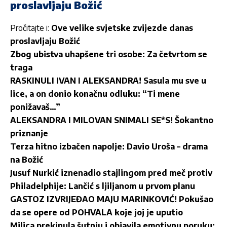
proslavljaju Božić
Pročitajte i:
Ove velike svjetske zvijezde danas
proslavljaju Božić
Zbog ubistva uhapšene tri osobe: Za četvrtom se
traga
RASKINULI IVAN I ALEKSANDRA! Sasula mu sve u
lice, a on donio konačnu odluku: “Ti mene
ponižavaš…”
ALEKSANDRA I MILOVAN SNIMALI SE*S! Šokantno
priznanje
Terza hitno izbačen napolje: Davio Uroša – drama
na Božić
Jusuf Nurkić iznenadio stajlingom pred meč protiv
Philadelphije: Lančić s ljiljanom u prvom planu
GASTOZ IZVRIJEĐAO MAJU MARINKOVIĆ! Pokušao
da se opere od POHVALA koje joj je uputio
Milica prekinula šutnju i objavila emotivnu poruku: