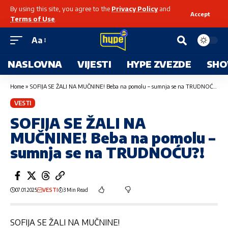
By using this site, you agree to the
Privacy Policy
and
Accept
Terms of Use
.
Aa
NASLOVNA
VIJESTI
HYPE ZVEZDE
SHO
Home
»
SOFIJA SE ŽALI NA MUČNINE! Beba na pomolu – sumnja se na TRUDNOĆU?!
VESTI
SOFIJA SE ŽALI NA
MUČNINE! Beba na pomolu –
sumnja se na TRUDNOĆU?!
07.01.2025
VESTI
3 Min Read
SOFIJA SE ŽALI NA MUČNINE!