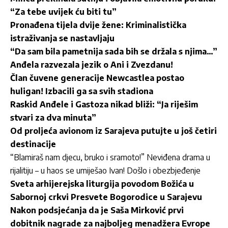
“Za tebe uvijek ću biti tu”
Pronađena tijela dvije žene: Kriminalistička
istraživanja se nastavljaju
“Da sam bila pametnija sada bih se držala s njima…”
Anđela razvezala jezik o Ani i Zvezdanu!
Član čuvene generacije Newcastlea postao
huligan! Izbacili ga sa svih stadiona
Raskid Anđele i Gastoza nikad bliži: “Ja riješim
stvari za dva minuta”
Od proljeća avionom iz Sarajeva putujte u još četiri
destinacije
“
Blamiraš nam djecu, bruko i sramoto!” Neviđena drama u
rijalitiju – u haos se umiješao Ivan! Došlo i obezbjeđenje
Sveta arhijerejska liturgija povodom Božića u
Sabornoj crkvi Presvete Bogorodice u Sarajevu
Nakon podsjećanja da je Saša Mirković prvi
dobitnik nagrade za najboljeg menadžera Evrope