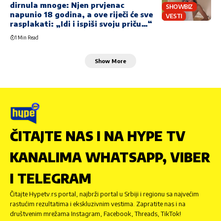
dirnula mnoge: Njen prvjenac
SHOWBIZ
napunio 18 godina, a ove riječi će sve
VESTI
rasplakati: „Idi i ispiši svoju priču…“
1 Min Read
Show More
ČITAJTE NAS I NA HYPE TV
KANALIMA WHATSAPP, VIBER
I TELEGRAM
Čitajte Hypetv.rs portal, najbrži portal u Srbiji i regionu sa najvećim
rastućim rezultatima i ekskluzivnim vestima. Zapratite nas i na
društvenim mrežama Instagram, Facebook, Threads, TikTok!