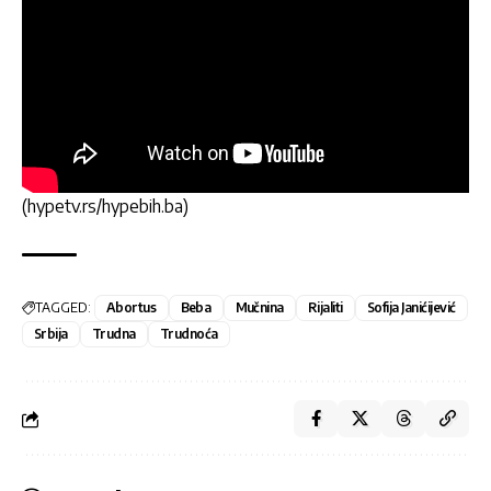
(hypetv.rs/hypebih.ba)
TAGGED:
Abortus
Beba
Mučnina
Rijaliti
Sofija Janićijević
Srbija
Trudna
Trudnoća