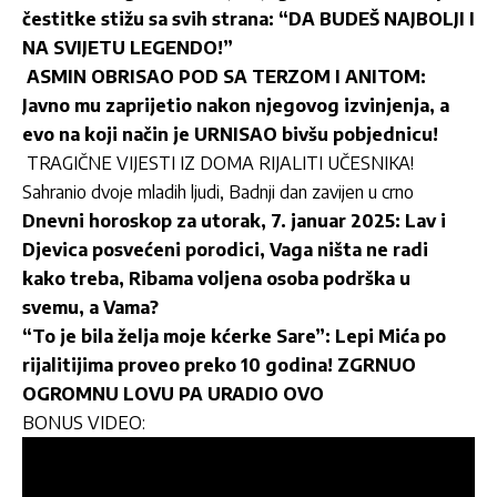
čestitke stižu sa svih strana: “DA BUDEŠ NAJBOLJI I
NA SVIJETU LEGENDO!”
ASMIN OBRISAO POD SA TERZOM I ANITOM:
Javno mu zaprijetio nakon njegovog izvinjenja, a
evo na koji način je URNISAO bivšu pobjednicu!
TRAGIČNE VIJESTI IZ DOMA RIJALITI UČESNIKA!
Sahranio dvoje mladih ljudi, Badnji dan zavijen u crno
Dnevni horoskop za utorak, 7. januar 2025: Lav i
Djevica posvećeni porodici, Vaga ništa ne radi
kako treba, Ribama voljena osoba podrška u
svemu, a Vama?
“To je bila želja moje kćerke Sare”: Lepi Mića po
rijalitijima proveo preko 10 godina! ZGRNUO
OGROMNU LOVU PA URADIO OVO
BONUS VIDEO: