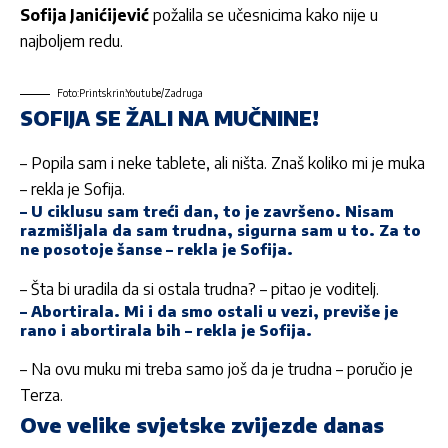
Sofija Janićijević
požalila se učesnicima kako nije u
najboljem redu.
Foto:Printskrin:Youtube/Zadruga
SOFIJA SE ŽALI NA MUČNINE!
– Popila sam i neke tablete, ali ništa. Znaš koliko mi je muka
– rekla je Sofija.
– U ciklusu sam treći dan, to je završeno. Nisam
razmišljala da sam trudna, sigurna sam u to. Za to
ne posotoje šanse – rekla je Sofija.
– Šta bi uradila da si ostala trudna? – pitao je voditelj.
– Abortirala. Mi i da smo ostali u vezi, previše je
rano i abortirala bih – rekla je Sofija.
– Na ovu muku mi treba samo još da je trudna – poručio je
Terza.
Ove velike svjetske zvijezde danas