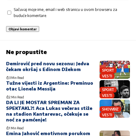
Sačuvaj moje ime, email i web stranicu u ovom browseru za
buduće komentare.
Ne propustite
Demirović pred novu sezonu: Jedva
čekam okršaj s Edinom Džekom
SPORT
VESTI
3 Min Read
Tužne vijesti iz Argentine: Preminuo
otac Lionela Messija
SPORT
VESTI
2 Min Read
DA LI JE MOSTAR SPREMAN ZA
SPEKTAKL?! Aca Lukas večeras stiže
SHOWBIZ
na stadion Kantarevac, očekuje se
VESTI
noć za pamćenje!
1 Min Read
Emina Jahović emotivnom porukom