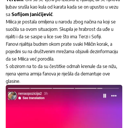
ljubav srušla kao kula od karata kada se on upustio u vezu
sa
Sofijom Janićijević
.
Milica je postala omiljena u narodu zbog načina na koji se
suočila sa ovom situacijom. Skupila je hrabrost da uđe u
rijaliti i da se saspe u lice sve što ima Terzi i Sofiji.
Fanovi rijalitija budnim okom prate svaki Miličin korak, a
pojedini su na društvenim mrežama objavili dezinformaciju
da se Milica već porodila.
S obzirom na to da su čestitke odmah krenule da se nižu,
njena vjerna armija fanova je riješila da demantuje ove
glasine.