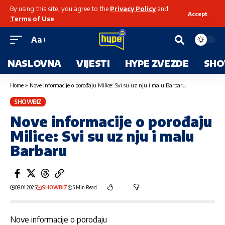
By using this site, you agree to the
Privacy Policy
and
Accept
Terms of Use
.
Aa
NASLOVNA
VIJESTI
HYPE ZVEZDE
SHO
Home
»
Nove informacije o porođaju Milice: Svi su uz nju i malu Barbaru
SHOWBIZ
Nove informacije o porođaju
Milice: Svi su uz nju i malu
Barbaru
08.01.2025
SHOWBIZ
5 Min Read
Nove informacije o porođaju