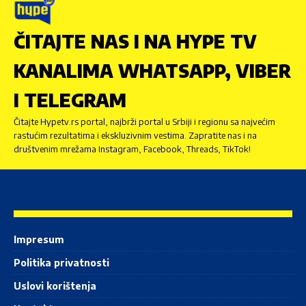
ČITAJTE NAS I NA HYPE TV
KANALIMA WHATSAPP, VIBER
I TELEGRAM
Čitajte Hypetv.rs portal, najbrži portal u Srbiji i regionu sa najvećim
rastućim rezultatima i ekskluzivnim vestima. Zapratite nas i na
društvenim mrežama Instagram, Facebook, Threads, TikTok!
Impresum
Politika privatnosti
Uslovi korištenja