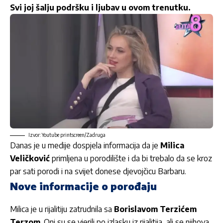
Svi joj šalju podršku i ljubav u ovom trenutku.
Izvor: Youtube printscreen/Zadruga
Danas je u medije dospjela informacija da je
Milica
Veličković
primljena u porodilište i da bi trebalo da se kroz
par sati porodi i na svijet donese djevojčicu Barbaru.
Nove informacije o porođaju
Milica je u rijalitiju zatrudnila sa
Borislavom Terzićem
Terzom
. Oni su se vjerili po izlasku iz rijalitija, ali se njihova