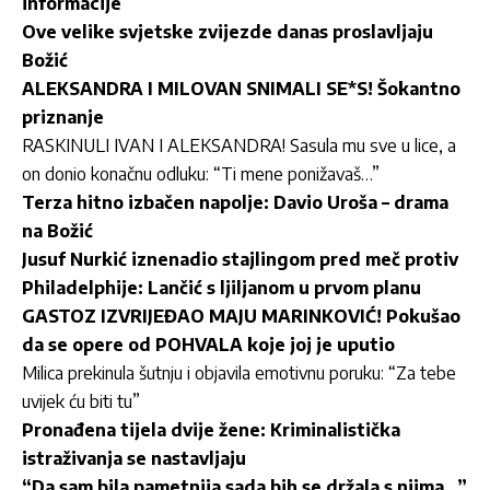
informacije
Ove velike svjetske zvijezde danas proslavljaju
Božić
ALEKSANDRA I MILOVAN SNIMALI SE*S! Šokantno
priznanje
RASKINULI IVAN I ALEKSANDRA! Sasula mu sve u lice, a
on donio konačnu odluku: “Ti mene ponižavaš…”
Terza hitno izbačen napolje: Davio Uroša – drama
na Božić
Jusuf Nurkić iznenadio stajlingom pred meč protiv
Philadelphije: Lančić s ljiljanom u prvom planu
GASTOZ IZVRIJEĐAO MAJU MARINKOVIĆ! Pokušao
da se opere od POHVALA koje joj je uputio
Milica prekinula šutnju i objavila emotivnu poruku: “Za tebe
uvijek ću biti tu”
Pronađena tijela dvije žene: Kriminalistička
istraživanja se nastavljaju
“Da sam bila pametnija sada bih se držala s njima…”