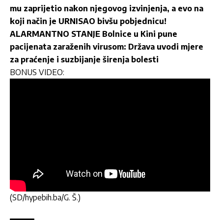
mu zaprijetio nakon njegovog izvinjenja, a evo na
koji način je URNISAO bivšu pobjednicu!
ALARMANTNO STANJE Bolnice u Kini pune
pacijenata zaraženih virusom: Država uvodi mjere
za praćenje i suzbijanje širenja bolesti
BONUS VIDEO:
(SD/hypebih.ba/G. Š.)