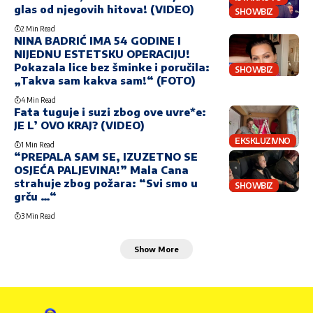
glas od njegovih hitova! (VIDEO)
SHOWBIZ
2 Min Read
NINA BADRIĆ IMA 54 GODINE I
NIJEDNU ESTETSKU OPERACIJU!
Pokazala lice bez šminke i poručila:
SHOWBIZ
„Takva sam kakva sam!“ (FOTO)
4 Min Read
Fata tuguje i suzi zbog ove uvre*e:
JE L’ OVO KRAJ? (VIDEO)
EKSKLUZIVNO
1 Min Read
“PREPALA SAM SE, IZUZETNO SE
OSJEĆA PALJEVINA!” Mala Cana
strahuje zbog požara: “Svi smo u
SHOWBIZ
grču …“
3 Min Read
Show More