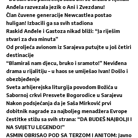
Anđela razvezala jezik o Ani i Zvezdanu!
Član čuvene generacije Newcastlea postao
huligan! Izbacili ga sa svih stadiona
Raskid Anđele i Gastoza nikad bliži: “Ja riješim
stvari za dva minuta”
Od proljeća avionom iz Sarajeva putujte u još četiri
destinacije
“Blamiraš nam djecu, bruko i sramoto!” Neviđena
drama u rijalitiju – u haos se umiješao Ivan! Došlo i
obezbjeđenje
Sveta arhijerejska liturgija povodom Božića u
Sabornoj crkvi Presvete Bogorodice u Sarajevu
Nakon podsjećanja da je Saša Mirković prvi
dobitnik nagrade za najboljeg menadžera Evrope
čestitke stižu sa svih strana: “DA BUDEŠ NAJBOLJI I
NA SVIJETU LEGENDO!”
ASMIN OBRISAO POD SA TERZOM I ANITOM: Javno