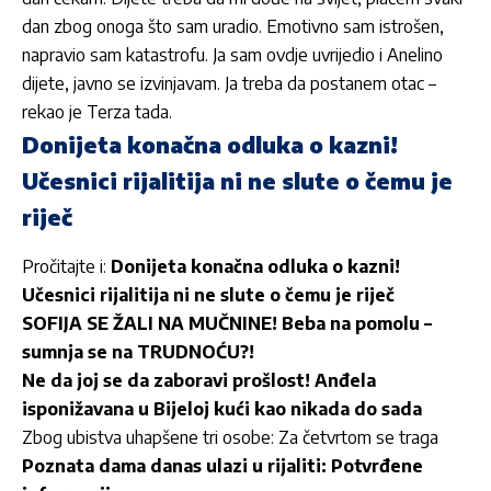
dan zbog onoga što sam uradio. Emotivno sam istrošen,
napravio sam katastrofu. Ja sam ovdje uvrijedio i Anelino
dijete, javno se izvinjavam. Ja treba da postanem otac –
rekao je Terza tada.
Donijeta konačna odluka o kazni!
Učesnici rijalitija ni ne slute o čemu je
riječ
Pročitajte i:
Donijeta konačna odluka o kazni!
Učesnici rijalitija ni ne slute o čemu je riječ
SOFIJA SE ŽALI NA MUČNINE! Beba na pomolu –
sumnja se na TRUDNOĆU?!
Ne da joj se da zaboravi prošlost! Anđela
isponižavana u Bijeloj kući kao nikada do sada
Zbog ubistva uhapšene tri osobe: Za četvrtom se traga
Poznata dama danas ulazi u rijaliti: Potvrđene