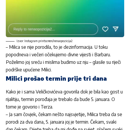
Izvor: Instagram printscreen/nenaopozicija2
– Milica se nije porodila, to je dezinformacija. U toku
popodneva i večeri očekujemo divne vijesti i Barbaru.
Poželimo joj sreću i mislima budimo uz nju – glasile su riječi
podrške upućene Milici.
Milici prošao termin prije tri dana
Kako je i sama Veličkovićeva govorila dok je bila kao gost u
rijalitiju, termin porođaja je trebalo da bude 5. januara. O
tome je govorio i Terza.
– Ja sam čovjek, čekam nešto najsvjetije, Milica treba da se
porodi za dva dana, 5. januara joj je termin. Čekam, svaki
dan čekam. Dijete treba da mi dođe na svijet, plačem svaki