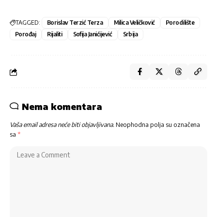
TAGGED:
Borislav Terzić Terza
Milica Veličković
Porodilište
Porođaj
Rijaliti
Sofija Janićijević
Srbija
Nema komentara
Vaša email adresa neće biti objavljivana.
Neophodna polja su označena
sa
*