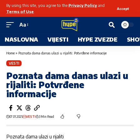
By using this site, you agree to the
Privacy Policy
and
Accept
Terms of Use
.
Aa
NASLOVNA
VIJESTI
HYPE ZVEZDE
SHO
Home
»
Poznata dama danas ulazi u rijaliti: Potvrđene informacije
VESTI
Poznata dama danas ulazi u
rijaliti: Potvrđene
informacije
07.01.2025
VESTI
3 Min Read
Poznata dama ulazi u rijaliti