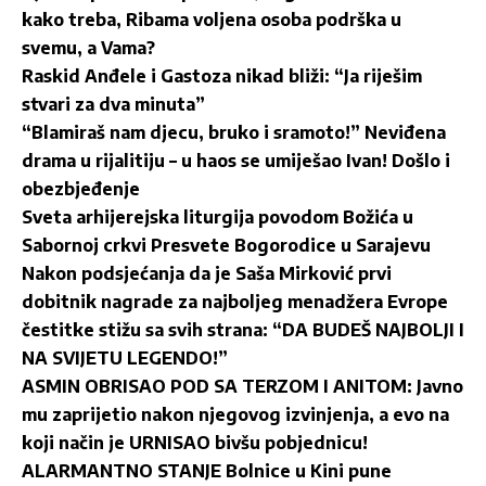
kako treba, Ribama voljena osoba podrška u
svemu, a Vama?
Raskid Anđele i Gastoza nikad bliži: “Ja riješim
stvari za dva minuta”
“Blamiraš nam djecu, bruko i sramoto!” Neviđena
drama u rijalitiju – u haos se umiješao Ivan! Došlo i
obezbjeđenje
Sveta arhijerejska liturgija povodom Božića u
Sabornoj crkvi Presvete Bogorodice u Sarajevu
Nakon podsjećanja da je Saša Mirković prvi
dobitnik nagrade za najboljeg menadžera Evrope
čestitke stižu sa svih strana: “DA BUDEŠ NAJBOLJI I
NA SVIJETU LEGENDO!”
ASMIN OBRISAO POD SA TERZOM I ANITOM: Javno
mu zaprijetio nakon njegovog izvinjenja, a evo na
koji način je URNISAO bivšu pobjednicu!
ALARMANTNO STANJE Bolnice u Kini pune