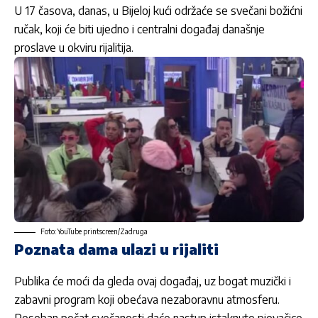
U 17 časova, danas, u Bijeloj kući održaće se svečani božićni
ručak, koji će biti ujedno i centralni događaj današnje
proslave u okviru rijalitija.
Foto: YouTube printscreen/Zadruga
Poznata dama ulazi u rijaliti
Publika će moći da gleda ovaj događaj, uz bogat muzički i
zabavni program koji obećava nezaboravnu atmosferu.
Poseban pečat svečanosti daće nastup istaknute pjevačice