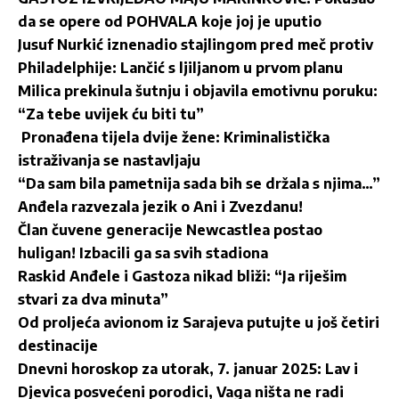
da se opere od POHVALA koje joj je uputio
Jusuf Nurkić iznenadio stajlingom pred meč protiv
Philadelphije: Lančić s ljiljanom u prvom planu
Milica prekinula šutnju i objavila emotivnu poruku:
“Za tebe uvijek ću biti tu”
Pronađena tijela dvije žene: Kriminalistička
istraživanja se nastavljaju
“Da sam bila pametnija sada bih se držala s njima…”
Anđela razvezala jezik o Ani i Zvezdanu!
Član čuvene generacije Newcastlea postao
huligan! Izbacili ga sa svih stadiona
Raskid Anđele i Gastoza nikad bliži: “Ja riješim
stvari za dva minuta”
Od proljeća avionom iz Sarajeva putujte u još četiri
destinacije
Dnevni horoskop za utorak, 7. januar 2025: Lav i
Djevica posvećeni porodici, Vaga ništa ne radi