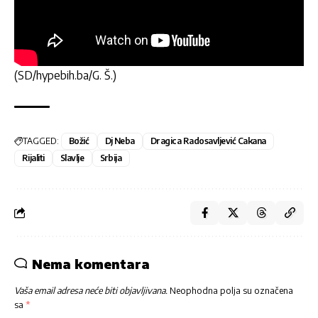
(SD/hypebih.ba/G. Š.)
TAGGED:
Božić
Dj Neba
Dragica Radosavljević Cakana
Rijaliti
Slavlje
Srbija
Nema komentara
Vaša email adresa neće biti objavljivana.
Neophodna polja su označena
sa
*