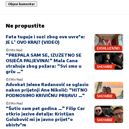
Ne propustite
Fata tuguje i suzi zbog ove uvre*e:
JE L’ OVO KRAJ? (VIDEO)
EKSKLUZIVNO
1 Min Read
“PREPALA SAM SE, IZUZETNO SE
OSJEĆA PALJEVINA!” Mala Cana
strahuje zbog požara: “Svi smo u
SHOWBIZ
grču …“
3 Min Read
Advokat Jelene Radanović se oglasio
nakon prijetnji Ane Nikolić: “HITNO
PODNOSIMO KRIVIČNU PRIJAVU …“
SHOWBIZ
3 Min Read
“Šutio sam pet godina …” Filip Car
otkrio jezive detalje: Kristijan
Golubović mi je javno prijet*o
SHOWBIZ
ubistv*m