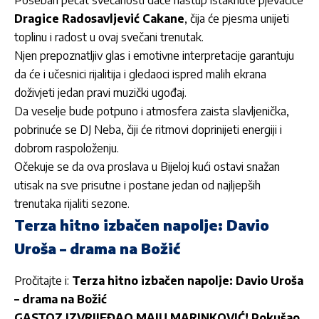
Dragice Radosavljević Cakane
, čija će pjesma unijeti
toplinu i radost u ovaj svečani trenutak.
Njen prepoznatljiv glas i emotivne interpretacije garantuju
da će i učesnici rijalitija i gledaoci ispred malih ekrana
doživjeti jedan pravi muzički ugođaj.
Da veselje bude potpuno i atmosfera zaista slavljenička,
pobrinuće se DJ Neba, čiji će ritmovi doprinijeti energiji i
dobrom raspoloženju.
Očekuje se da ova proslava u Bijeloj kući ostavi snažan
utisak na sve prisutne i postane jedan od najljepših
trenutaka rijaliti sezone.
Terza hitno izbačen napolje: Davio
Uroša – drama na Božić
Pročitajte i:
Terza hitno izbačen napolje: Davio Uroša
– drama na Božić
GASTOZ IZVRIJEĐAO MAJU MARINKOVIĆ! Pokušao