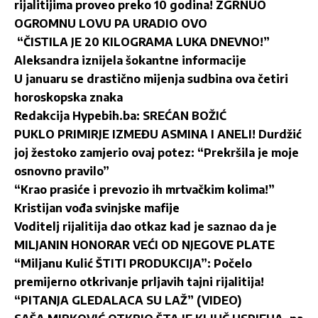
rijalitijima proveo preko 10 godina! ZGRNUO
OGROMNU LOVU PA URADIO OVO
“ČISTILA JE 20 KILOGRAMA LUKA DNEVNO!”
Aleksandra iznijela šokantne informacije
U januaru se drastično mijenja sudbina ova četiri
horoskopska znaka
Redakcija Hypebih.ba: SREĆAN BOŽIĆ
PUKLO PRIMIRJE IZMEĐU ASMINA I ANELI! Durdžić
joj žestoko zamjerio ovaj potez: “Prekršila je moje
osnovno pravilo”
“Krao prasiće i prevozio ih mrtvačkim kolima!”
Kristijan vođa svinjske mafije
Voditelj rijalitija dao otkaz kad je saznao da je
MILJANIN HONORAR VEĆI OD NJEGOVE PLATE
“Miljanu Kulić ŠTITI PRODUKCIJA”: Počelo
premijerno otkrivanje prljavih tajni rijalitija!
“PITANJA GLEDALACA SU LAŽ” (VIDEO)