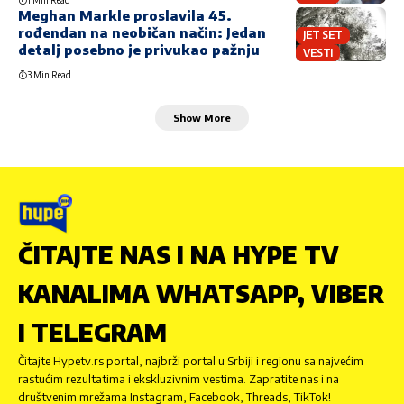
1 Min Read
Meghan Markle proslavila 45.
rođendan na neobičan način: Jedan
JET SET
detalj posebno je privukao pažnju
VESTI
3 Min Read
Show More
ČITAJTE NAS I NA HYPE TV
KANALIMA WHATSAPP, VIBER
I TELEGRAM
Čitajte Hypetv.rs portal, najbrži portal u Srbiji i regionu sa najvećim
rastućim rezultatima i ekskluzivnim vestima. Zapratite nas i na
društvenim mrežama Instagram, Facebook, Threads, TikTok!