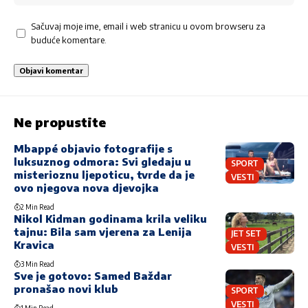
Sačuvaj moje ime, email i web stranicu u ovom browseru za
buduće komentare.
Ne propustite
Mbappé objavio fotografije s
luksuznog odmora: Svi gledaju u
SPORT
misterioznu ljepoticu, tvrde da je
VESTI
ovo njegova nova djevojka
2 Min Read
Nikol Kidman godinama krila veliku
tajnu: Bila sam vjerena za Lenija
JET SET
Kravica
VESTI
3 Min Read
Sve je gotovo: Samed Baždar
pronašao novi klub
SPORT
VESTI