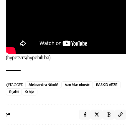
(hypetv.rs/hypebih.ba)
TAGGED:
Aleksandra Nikolić
Ivan Marinković
RASKID VEZE
Rijaliti
Srbija