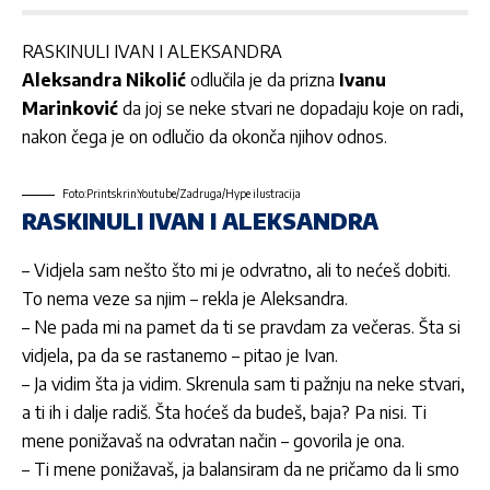
RASKINULI IVAN I ALEKSANDRA
Aleksandra Nikolić
odlučila je da prizna
Ivanu
Marinković
da joj se neke stvari ne dopadaju koje on radi,
nakon čega je on odlučio da okonča njihov odnos.
Foto:Printskrin:Youtube/Zadruga/Hype ilustracija
RASKINULI IVAN I ALEKSANDRA
– Vidjela sam nešto što mi je odvratno, ali to nećeš dobiti.
To nema veze sa njim – rekla je Aleksandra.
– Ne pada mi na pamet da ti se pravdam za večeras. Šta si
vidjela, pa da se rastanemo – pitao je Ivan.
– Ja vidim šta ja vidim. Skrenula sam ti pažnju na neke stvari,
a ti ih i dalje radiš. Šta hoćeš da budeš, baja? Pa nisi. Ti
mene ponižavaš na odvratan način – govorila je ona.
– Ti mene ponižavaš, ja balansiram da ne pričamo da li smo