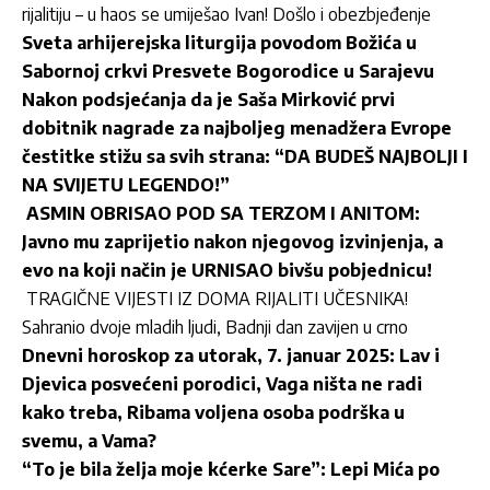
rijalitiju – u haos se umiješao Ivan! Došlo i obezbjeđenje
Sveta arhijerejska liturgija povodom Božića u
Sabornoj crkvi Presvete Bogorodice u Sarajevu
Nakon podsjećanja da je Saša Mirković prvi
dobitnik nagrade za najboljeg menadžera Evrope
čestitke stižu sa svih strana: “DA BUDEŠ NAJBOLJI I
NA SVIJETU LEGENDO!”
ASMIN OBRISAO POD SA TERZOM I ANITOM:
Javno mu zaprijetio nakon njegovog izvinjenja, a
evo na koji način je URNISAO bivšu pobjednicu!
TRAGIČNE VIJESTI IZ DOMA RIJALITI UČESNIKA!
Sahranio dvoje mladih ljudi, Badnji dan zavijen u crno
Dnevni horoskop za utorak, 7. januar 2025: Lav i
Djevica posvećeni porodici, Vaga ništa ne radi
kako treba, Ribama voljena osoba podrška u
svemu, a Vama?
“To je bila želja moje kćerke Sare”: Lepi Mića po