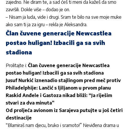
zajedno. Ne diram te, a sad ćeš ti meni da kažeš da smo
završili. Dokle više – dodao je on.
– Nisam ja luda, vide i drugi. Sram te bilo na sve moje muke
ako sam ti ja za igru – rekla je Aleksandra.
Član čuvene generacije Newcastlea
postao huligan! Izbacili ga sa svih
stadiona
Prolitajte i:
Član čuvene generacije Newcastlea
postao huligan! Izbacili ga sa svih stadiona
Jusuf Nurkić iznenadio stajlingom pred meč protiv
Philadelphije: Lančić s ljiljanom u prvom planu
Raskid Anđele i Gastoza nikad bliži: “Ja riješim
stvari za dva minuta”
Od proljeća avionom iz Sarajeva putujte u još četiri
destinacije
“
Blamiraš nam djecu, bruko i sramoto!” Neviđena drama u