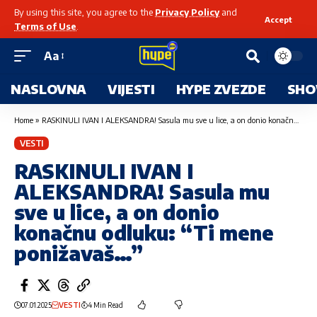
By using this site, you agree to the
Privacy Policy
and
Accept
Terms of Use
.
Aa
NASLOVNA
VIJESTI
HYPE ZVEZDE
SHO
Home
»
RASKINULI IVAN I ALEKSANDRA! Sasula mu sve u lice, a on donio konačnu odluku: “Ti mene ponižavaš…”
VESTI
RASKINULI IVAN I
ALEKSANDRA! Sasula mu
sve u lice, a on donio
konačnu odluku: “Ti mene
ponižavaš…”
07.01.2025
VESTI
4 Min Read