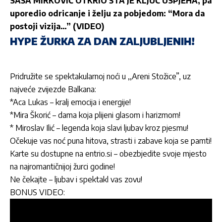
SAŠA MIRKOVIĆ OTKRIO ŠTA JE KLJUČ USPJEHA, pa
uporedio odricanje i želju za pobjedom: “Mora da
postoji vizija…” (VIDEO)
HYPE ŽURKA ZA DAN ZALJUBLJENIH!
Pridružite se spektakularnoj noći u ,,Areni Stožice”, uz
najveće zvijezde Balkana:
*Aca Lukas – kralj emocija i energije!
*Mira Škorić – dama koja plijeni glasom i harizmom!
* Miroslav Ilić – legenda koja slavi ljubav kroz pjesmu!
Očekuje vas noć puna hitova, strasti i zabave koja se pamti!
Karte su dostupne na entrio.si – obezbjedite svoje mjesto
na najromantičnijoj žurci godine!
Ne čekajte – ljubav i spektakl vas zovu!
BONUS VIDEO: