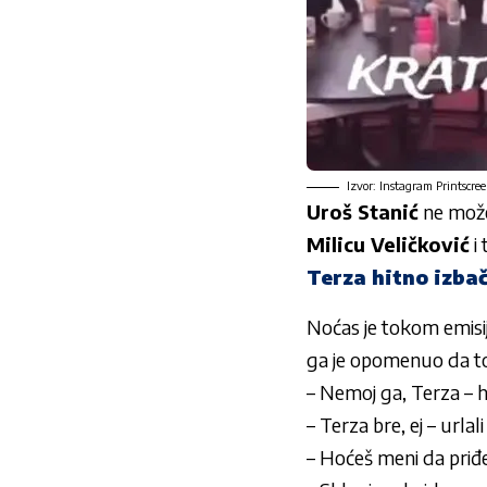
Izvor: Instagram Printscree
Uroš Stanić
ne može
Milicu Veličković
i
t
Terza hitno izba
Noćas je tokom emisi
ga je opomenuo da to 
– Nemoj ga, Terza – 
– Terza bre, ej – urlal
– Hoćeš meni da priđe