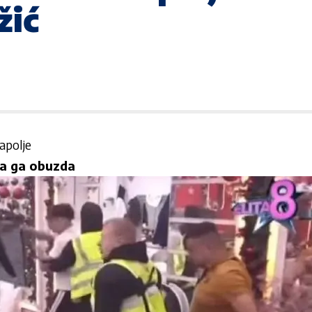
žić
apolje
da ga obuzda