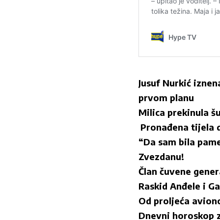
Jusuf Nurkić iznen
prvom planu
Milica prekinula š
Pronađena tijela d
“Da sam bila pamet
Zvezdanu!
Član čuvene genera
Raskid Anđele i Ga
Od proljeća aviono
Dnevni horoskop za