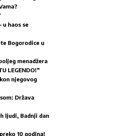
a Vama?
”
– u haos se
ete Bogorodice u
jboljeg menadžera
JETU LEGENDO!”
kon njegovog
usom: Država
 ljudi, Badnji dan
 preko 10 godina!