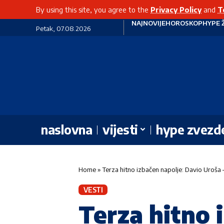
By using this site, you agree to the
Privacy Policy
and
T
NAJNOVIJE
HOROSKOP
HYPE 
Petak, 07.08.2026
naslovna
vijesti
hype zvezd
Home
»
Terza hitno izbačen napolje: Davio Uroša
VESTI
Terza hitno 