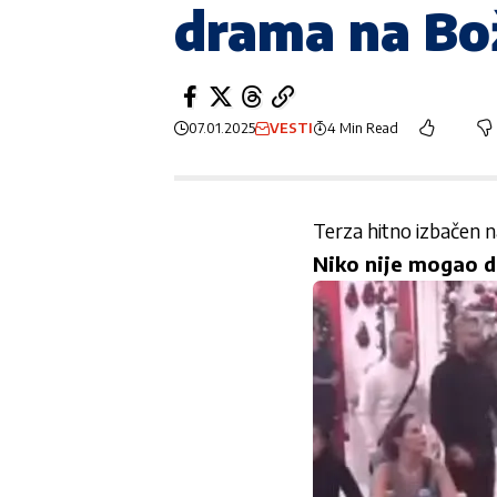
drama na Bo
07.01.2025
VESTI
4 Min Read
Terza hitno izbačen n
Niko nije mogao 