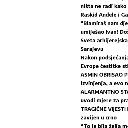
ništa ne radi kak
Raskid Anđele i Ga
“Blamiraš nam djec
umiješao Ivan! Do
Sveta arhijerejsk
Sarajevu
Nakon podsjećanja
Evrope čestitke s
ASMIN OBRISAO PO
izvinjenja, a evo 
ALARMANTNO STANJ
uvodi mjere za pra
TRAGIČNE VIJESTI 
zavijen u crno
“To je bila želja 