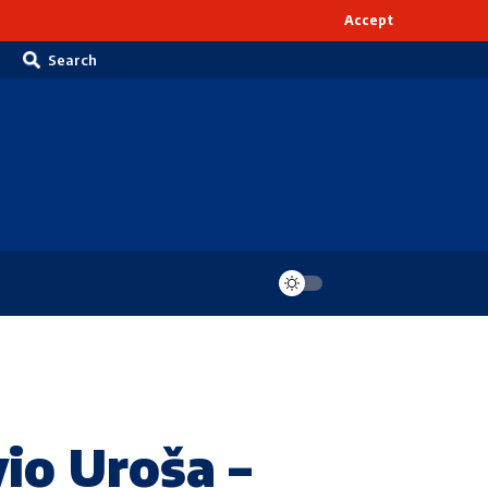
Accept
Search
vio Uroša –