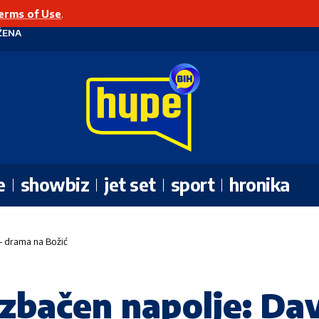
erms of Use
.
ŽENA
e
showbiz
jet set
sport
hronika
 – drama na Božić
izbačen napolje: Da