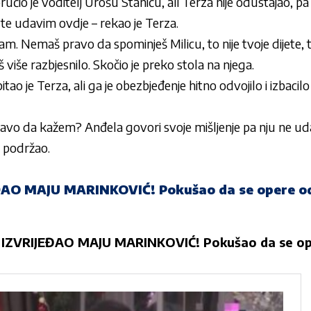
ručio je voditelj Urošu Staniću, ali Terza nije odustajao, pa j
a te udavim ovdje – rekao je Terza.
. Nemaš pravo da spominješ Milicu, to nije tvoje dijete, ti
š više razbjesnilo. Skočio je preko stola na njega.
itao je Terza, ali ga je obezbjeđenje hitno odvojilo i izbacil
pravo da kažem? Anđela govori svoje mišljenje pa nju ne ud
e podržao.
AO MAJU MARINKOVIĆ! Pokušao da se opere o
IZVRIJEĐAO MAJU MARINKOVIĆ! Pokušao da se o