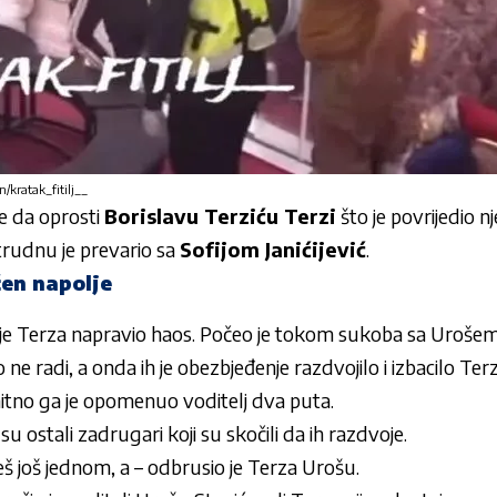
n/kratak_fitilj__
 da oprosti
Borislavu Terziću Terzi
što je povrijedio 
rudnu je prevario sa
Sofijom Janićijević
.
čen napolje
je Terza napravio haos. Počeo je tokom sukoba sa Urošem
ne radi, a onda ih je obezbjeđenje razdvojilo i izbacilo Ter
hitno ga je opomenuo voditelj dva puta.
i su ostali zadrugari koji su skočili da ih razdvoje.
š još jednom, a – odbrusio je Terza Urošu.