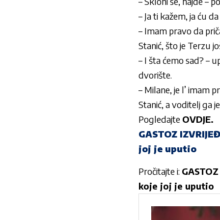
– Skloni se, hajde – po
– Ja ti kažem, ja ću d
– Imam pravo da pričam
Stanić, što je Terzu jo
– I šta ćemo sad? – up
dvorište.
– Milane, je l’ imam 
Stanić, a voditelj ga j
Pogledajte
OVDJE.
GASTOZ IZVRIJEĐ
joj je uputio
Pročitajte i:
GASTOZ 
koje joj je uputio