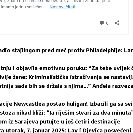
adio stajlingom pred meč protiv Philadelphije: Lanč
utnju i objavila emotivnu poruku: “Za tebe uvijek ć
vije žene: Kriminalistička istraživanja se nastavlj
nija sada bih se držala s njima…” Anđela razvezal
cije Newcastlea postao huligan! Izbacili ga sa sv
stoza nikad bliži: “Ja riješim stvari za dva minuta
m iz Sarajeva putujte u još četiri destinacije
 utorak, 7. januar 2025: Lav i Djevica posvećeni