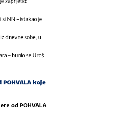
e zaprijetio:
 si NN – istakao je
o iz dnevne sobe, u
ara – bunio se Uroš
d POHVALA koje
pere od POHVALA