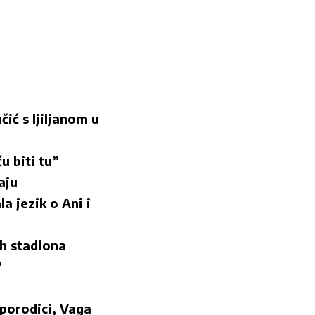
ić s ljiljanom u
u biti tu”
aju
a jezik o Ani i
ih stadiona
”
 porodici, Vaga