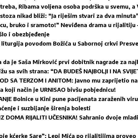
o treba, Ribama voljena osoba podrška u svemu, 
stoza nikad bliži: “Ja riješim stvari za dva minuta
u, bruko i sramoto!” Neviđena drama u rijalitiju 
šlo i obezbjeđenje
a liturgija povodom Božića u Sabornoj crkvi Presv
 da je Saša Mirković prvi dobitnik nagrade za na
tižu sa svih strana: “DA BUDEŠ NAJBOLJI I NA SVI
D SA TERZOM I ANITOM: Javno mu zaprijetio na
na koji način je URNISAO bivšu pobjednicu!
E Bolnice u Kini pune pacijenata zaraženih vir
ćenje i suzbijanje širenja bolesti
IZ DOMA RIJALITI UČESNIKA! Sahranio dvoje mladih
moje kćerke Sare”: Lepi Mića po rijalitijima proveo