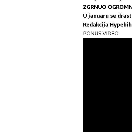
ZGRNUO OGROMNU
U januaru se dras
Redakcija Hypebi
BONUS VIDEO: