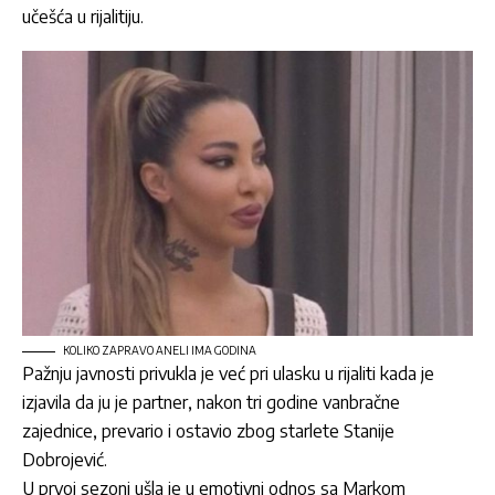
učešća u rijalitiju.
KOLIKO ZAPRAVO ANELI IMA GODINA
Pažnju javnosti privukla je već pri ulasku u rijaliti kada je
izjavila da ju je partner, nakon tri godine vanbračne
zajednice, prevario i ostavio zbog starlete Stanije
Dobrojević.
U prvoj sezoni ušla je u emotivni odnos sa Markom