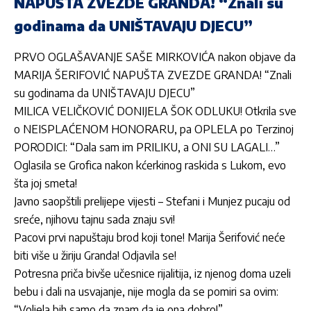
NAPUŠTA ZVEZDE GRANDA! “Znali su
godinama da UNIŠTAVAJU DJECU”
PRVO OGLAŠAVANJE SAŠE MIRKOVIĆA nakon objave da
MARIJA ŠERIFOVIĆ NAPUŠTA ZVEZDE GRANDA! “Znali
su godinama da UNIŠTAVAJU DJECU”
MILICA VELIČKOVIĆ DONIJELA ŠOK ODLUKU! Otkrila sve
o NEISPLAĆENOM HONORARU, pa OPLELA po Terzinoj
PORODICI: “Dala sam im PRILIKU, a ONI SU LAGALI…”
Oglasila se Grofica nakon kćerkinog raskida s Lukom, evo
šta joj smeta!
Javno saopštili prelijepe vijesti – Stefani i Munjez pucaju od
sreće, njihovu tajnu sada znaju svi!
Pacovi prvi napuštaju brod koji tone! Marija Šerifović neće
biti više u žiriju Granda! Odjavila se!
Potresna priča bivše učesnice rijalitija, iz njenog doma uzeli
bebu i dali na usvajanje, nije mogla da se pomiri sa ovim:
“Voljela bih samo da znam da je ona dobro!”