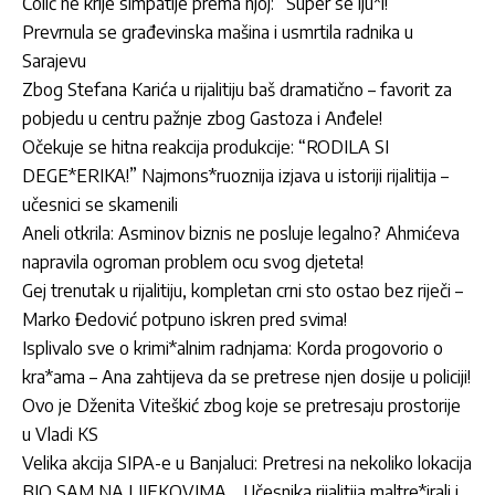
Čolić ne krije simpatije prema njoj: “Super se lju*i!”
Prevrnula se građevinska mašina i usmrtila radnika u
Sarajevu
Zbog Stefana Karića u rijalitiju baš dramatično – favorit za
pobjedu u centru pažnje zbog Gastoza i Anđele!
Očekuje se hitna reakcija produkcije: “RODILA SI
DEGE*ERIKA!” Najmons*ruoznija izjava u istoriji rijalitija –
učesnici se skamenili
Aneli otkrila: Asminov biznis ne posluje legalno? Ahmićeva
napravila ogroman problem ocu svog djeteta!
Gej trenutak u rijalitiju, kompletan crni sto ostao bez riječi –
Marko Đedović potpuno iskren pred svima!
Isplivalo sve o krimi*alnim radnjama: Korda progovorio o
kra*ama – Ana zahtijeva da se pretrese njen dosije u policiji!
Ovo je Dženita Viteškić zbog koje se pretresaju prostorije
u Vladi KS
Velika akcija SIPA-e u Banjaluci: Pretresi na nekoliko lokacija
BIO SAM NA LIJEKOVIMA… Učesnika rijalitija maltre*irali i