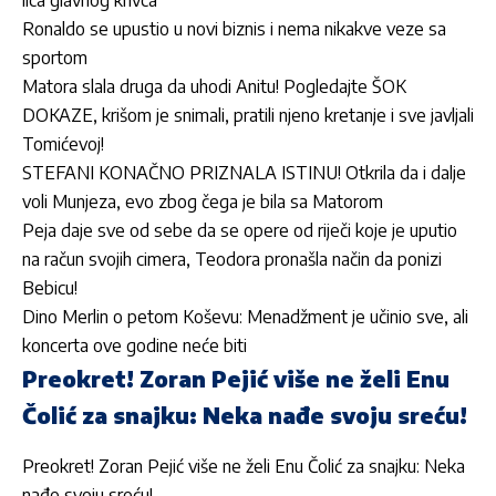
lica glavnog krivca
Ronaldo se upustio u novi biznis i nema nikakve veze sa
sportom
Matora slala druga da uhodi Anitu! Pogledajte ŠOK
DOKAZE, krišom je snimali, pratili njeno kretanje i sve javljali
Tomićevoj!
STEFANI KONAČNO PRIZNALA ISTINU! Otkrila da i dalje
voli Munjeza, evo zbog čega je bila sa Matorom
Peja daje sve od sebe da se opere od riječi koje je uputio
na račun svojih cimera, Teodora pronašla način da ponizi
Bebicu!
Dino Merlin o petom Koševu: Menadžment je učinio sve, ali
koncerta ove godine neće biti
Preokret! Zoran Pejić više ne želi Enu
Čolić za snajku: Neka nađe svoju sreću!
Preokret! Zoran Pejić više ne želi Enu Čolić za snajku: Neka
nađe svoju sreću!