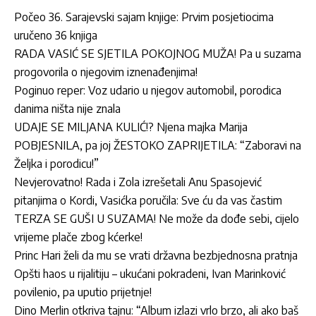
Počeo 36. Sarajevski sajam knjige: Prvim posjetiocima
uručeno 36 knjiga
RADA VASIĆ SE SJETILA POKOJNOG MUŽA! Pa u suzama
progovorila o njegovim iznenađenjima!
Poginuo reper: Voz udario u njegov automobil, porodica
danima ništa nije znala
UDAJE SE MILJANA KULIĆ!? Njena majka Marija
POBJESNILA, pa joj ŽESTOKO ZAPRIJETILA: “Zaboravi na
Željka i porodicu!”
Nevjerovatno! Rada i Zola izrešetali Anu Spasojević
pitanjima o Kordi, Vasićka poručila: Sve ću da vas častim
TERZA SE GUŠI U SUZAMA! Ne može da dođe sebi, cijelo
vrijeme plače zbog kćerke!
Princ Hari želi da mu se vrati državna bezbjednosna pratnja
Opšti haos u rijalitiju – ukućani pokradeni, Ivan Marinković
povilenio, pa uputio prijetnje!
Dino Merlin otkriva tajnu: “Album izlazi vrlo brzo, ali ako baš