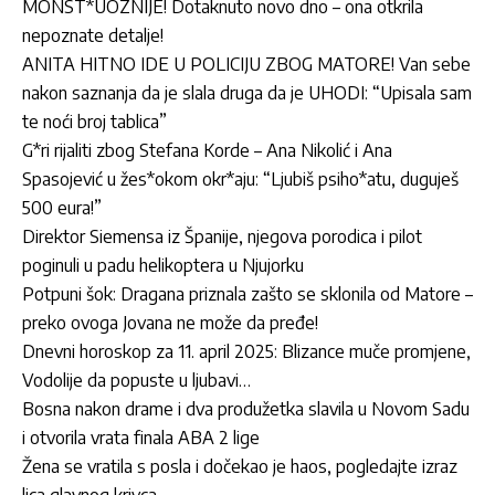
MONST*UOZNIJE! Dotaknuto novo dno – ona otkrila
nepoznate detalje!
ANITA HITNO IDE U POLICIJU ZBOG MATORE! Van sebe
nakon saznanja da je slala druga da je UHODI: “Upisala sam
te noći broj tablica”
G*ri rijaliti zbog Stefana Korde – Ana Nikolić i Ana
Spasojević u žes*okom okr*aju: “Ljubiš psiho*atu, duguješ
500 eura!”
Direktor Siemensa iz Španije, njegova porodica i pilot
poginuli u padu helikoptera u Njujorku
Potpuni šok: Dragana priznala zašto se sklonila od Matore –
preko ovoga Jovana ne može da pređe!
Dnevni horoskop za 11. april 2025: Blizance muče promjene,
Vodolije da popuste u ljubavi…
Bosna nakon drame i dva produžetka slavila u Novom Sadu
i otvorila vrata finala ABA 2 lige
Žena se vratila s posla i dočekao je haos, pogledajte izraz