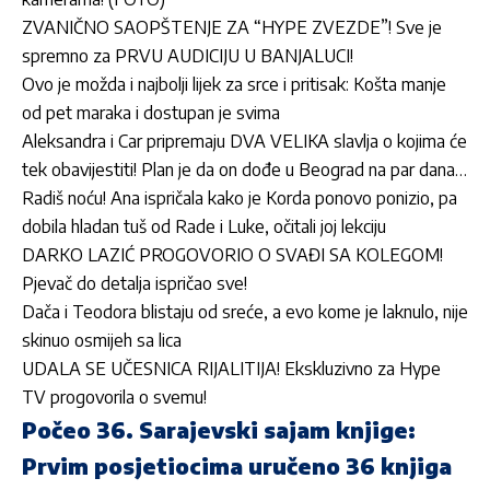
ZVANIČNO SAOPŠTENJE ZA “HYPE ZVEZDE”! Sve je
spremno za PRVU AUDICIJU U BANJALUCI!
Ovo je možda i najbolji lijek za srce i pritisak: Košta manje
od pet maraka i dostupan je svima
Aleksandra i Car pripremaju DVA VELIKA slavlja o kojima će
tek obavijestiti! Plan je da on dođe u Beograd na par dana…
Radiš noću! Ana ispričala kako je Korda ponovo ponizio, pa
dobila hladan tuš od Rade i Luke, očitali joj lekciju
DARKO LAZIĆ PROGOVORIO O SVAĐI SA KOLEGOM!
Pjevač do detalja ispričao sve!
Dača i Teodora blistaju od sreće, a evo kome je laknulo, nije
skinuo osmijeh sa lica
UDALA SE UČESNICA RIJALITIJA! Ekskluzivno za Hype
TV progovorila o svemu!
Počeo 36. Sarajevski sajam knjige:
Prvim posjetiocima uručeno 36 knjiga