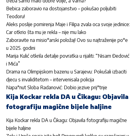
treba samo malo dobre volje, a Vama?
Bebica zaboravio na dostojanstvo – pokušao poljubiti
Teodoru!
Aleks poslije pomirenja Maje i Filipa zvala oca svoje jedinice:
Car otkrio šta mu je rekla – nije mu lako
Zaboravite na misio*arski položaj! Ovo su najtraženije po*e
u 2025. godini
Marija Kulić otkrila detalje povratka u rijaliti: “Nisam Đedović
i Mića”
Drama na Olimpijskom bazenu u Sarajevu: Pokušali izbaciti
djecu s invaliditetom – intervenisala policija
Napa*nut Sloba Radanović: Dobio jezive prij*tnje
Kija Kockar rekla DA u Čikagu: Objavila
fotografiju magične bijele haljine
Kija Kockar rekla DA u Čikagu: Objavila fotografiju magične
bijele haljine