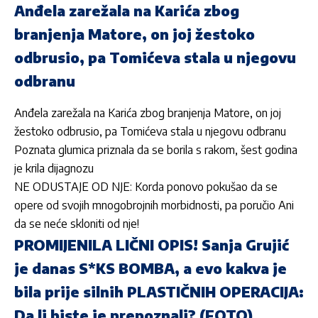
Anđela zarežala na Karića zbog
branjenja Matore, on joj žestoko
odbrusio, pa Tomićeva stala u njegovu
odbranu
Anđela zarežala na Karića zbog branjenja Matore, on joj
žestoko odbrusio, pa Tomićeva stala u njegovu odbranu
Poznata glumica priznala da se borila s rakom, šest godina
je krila dijagnozu
NE ODUSTAJE OD NJE: Korda ponovo pokušao da se
opere od svojih mnogobrojnih morbidnosti, pa poručio Ani
da se neće skloniti od nje!
PROMIJENILA LIČNI OPIS! Sanja Grujić
je danas S*KS BOMBA, a evo kakva je
bila prije silnih PLASTIČNIH OPERACIJA:
Da li biste je prepoznali? (FOTO)