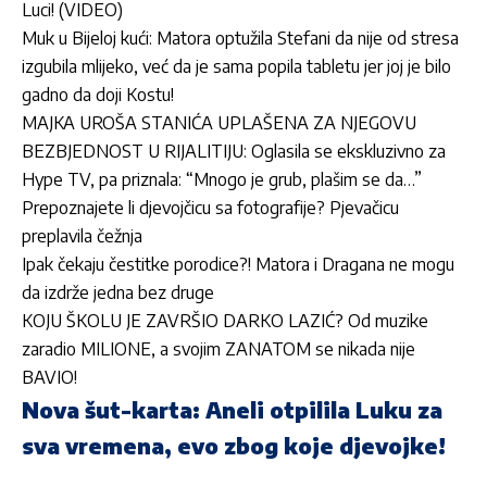
Luci! (VIDEO)
Muk u Bijeloj kući: Matora optužila Stefani da nije od stresa
izgubila mlijeko, već da je sama popila tabletu jer joj je bilo
gadno da doji Kostu!
MAJKA UROŠA STANIĆA UPLAŠENA ZA NJEGOVU
BEZBJEDNOST U RIJALITIJU: Oglasila se ekskluzivno za
Hype TV, pa priznala: “Mnogo je grub, plašim se da…”
Prepoznajete li djevojčicu sa fotografije? Pjevačicu
preplavila čežnja
Ipak čekaju čestitke porodice?! Matora i Dragana ne mogu
da izdrže jedna bez druge
KOJU ŠKOLU JE ZAVRŠIO DARKO LAZIĆ? Od muzike
zaradio MILIONE, a svojim ZANATOM se nikada nije
BAVIO!
Nova šut-karta: Aneli otpilila Luku za
sva vremena, evo zbog koje djevojke!