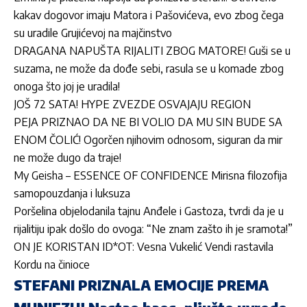
kakav dogovor imaju Matora i Pašovićeva, evo zbog čega
su uradile Grujićevoj na majčinstvo
DRAGANA NAPUŠTA RIJALITI ZBOG MATORE! Guši se u
suzama, ne može da dođe sebi, rasula se u komade zbog
onoga što joj je uradila!
JOŠ 72 SATA! HYPE ZVEZDE OSVAJAJU REGION
PEJA PRIZNAO DA NE BI VOLIO DA MU SIN BUDE SA
ENOM ČOLIĆ! Ogorčen njihovim odnosom, siguran da mir
ne može dugo da traje!
My Geisha – ESSENCE OF CONFIDENCE Mirisna filozofija
samopouzdanja i luksuza
Poršelina objelodanila tajnu Anđele i Gastoza, tvrdi da je u
rijalitiju ipak došlo do ovoga: “Ne znam zašto ih je sramota!”
ON JE KORISTAN ID*OT: Vesna Vukelić Vendi rastavila
Kordu na činioce
STEFANI PRIZNALA EMOCIJE PREMA