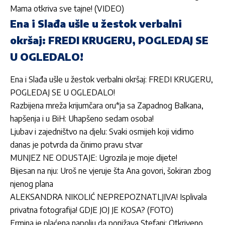
Mama otkriva sve tajne! (VIDEO)
Ena i Slađa ušle u žestok verbalni
okršaj: FREDI KRUGERU, POGLEDAJ SE
U OGLEDALO!
Ena i Slađa ušle u žestok verbalni okršaj: FREDI KRUGERU,
POGLEDAJ SE U OGLEDALO!
Razbijena mreža krijumčara oru*ja sa Zapadnog Balkana,
hapšenja i u BiH: Uhapšeno sedam osoba!
Ljubav i zajedništvo na djelu: Svaki osmijeh koji vidimo
danas je potvrda da činimo pravu stvar
MUNJEZ NE ODUSTAJE: Ugrozila je moje dijete!
Bijesan na nju: Uroš ne vjeruje šta Ana govori, šokiran zbog
njenog plana
ALEKSANDRA NIKOLIĆ NEPREPOZNATLJIVA! Isplivala
privatna fotografija! GDJE JOJ JE KOSA? (FOTO)
Ermina je plaćena napolju da ponižava Stefani: Otkriveno