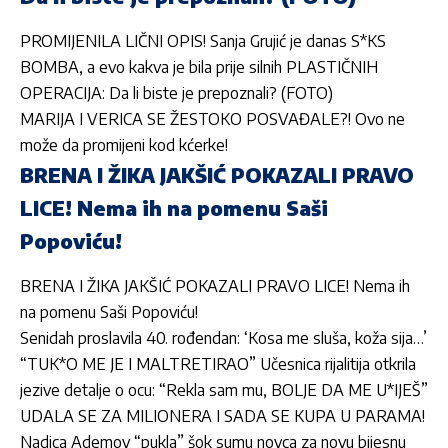
PROMIJENILA LIČNI OPIS! Sanja Grujić je danas S*KS
BOMBA, a evo kakva je bila prije silnih PLASTIČNIH
OPERACIJA: Da li biste je prepoznali? (FOTO)
MARIJA I VERICA SE ŽESTOKO POSVAĐALE?! Ovo ne
može da promijeni kod kćerke!
BRENA I ŽIKA JAKŠIĆ POKAZALI PRAVO
LICE! Nema ih na pomenu Saši
Popoviću!
BRENA I ŽIKA JAKŠIĆ POKAZALI PRAVO LICE! Nema ih
na pomenu Saši Popoviću!
Senidah proslavila 40. rođendan: ‘Kosa me sluša, koža sija…’
“TUK*O ME JE I MALTRETIRAO” Učesnica rijalitija otkrila
jezive detalje o ocu: “Rekla sam mu, BOLJE DA ME U*IJEŠ”
UDALA SE ZA MILIONERA I SADA SE KUPA U PARAMA!
Nadica Ademov “pukla” šok sumu novca za novu bijesnu