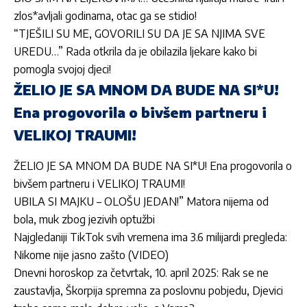
zlos*avljali godinama, otac ga se stidio!
“TJEŠILI SU ME, GOVORILI SU DA JE SA NJIMA SVE
UREDU…” Rada otkrila da je obilazila ljekare kako bi
pomogla svojoj djeci!
ŽELIO JE SA MNOM DA BUDE NA SI*U!
Ena progovorila o bivšem partneru i
VELIKOJ TRAUMI!
ŽELIO JE SA MNOM DA BUDE NA SI*U! Ena progovorila o
bivšem partneru i VELIKOJ TRAUMI!
UBILA SI MAJKU – OLOŠU JEDAN!” Matora nijema od
bola, muk zbog jezivih optužbi
Najgledaniji TikTok svih vremena ima 3.6 milijardi pregleda:
Nikome nije jasno zašto (VIDEO)
Dnevni horoskop za četvrtak, 10. april 2025: Rak se ne
zaustavlja, Škorpija spremna za poslovnu pobjedu, Djevici