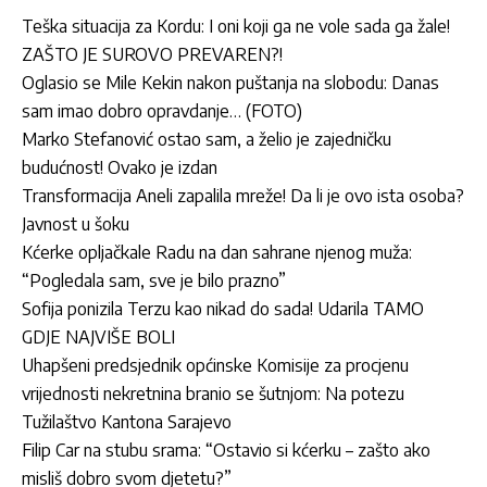
Teška situacija za Kordu: I oni koji ga ne vole sada ga žale!
ZAŠTO JE SUROVO PREVAREN?!
Oglasio se Mile Kekin nakon puštanja na slobodu: Danas
sam imao dobro opravdanje… (FOTO)
Marko Stefanović ostao sam, a želio je zajedničku
budućnost! Ovako je izdan
Transformacija Aneli zapalila mreže! Da li je ovo ista osoba?
Javnost u šoku
Kćerke opljačkale Radu na dan sahrane njenog muža:
“Pogledala sam, sve je bilo prazno”
Sofija ponizila Terzu kao nikad do sada! Udarila TAMO
GDJE NAJVIŠE BOLI
Uhapšeni predsjednik općinske Komisije za procjenu
vrijednosti nekretnina branio se šutnjom: Na potezu
Tužilaštvo Kantona Sarajevo
Filip Car na stubu srama: “Ostavio si kćerku – zašto ako
misliš dobro svom djetetu?”