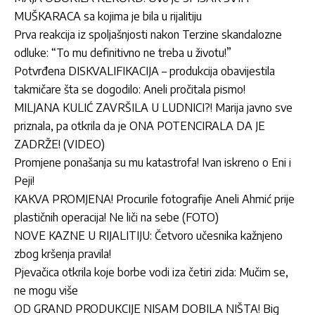
MUŠKARACA sa kojima je bila u rijalitiju
Prva reakcija iz spoljašnjosti nakon Terzine skandalozne
odluke: “To mu definitivno ne treba u životu!”
Potvrđena DISKVALIFIKACIJA – produkcija obavijestila
takmičare šta se dogodilo: Aneli pročitala pismo!
MILJANA KULIĆ ZAVRŠILA U LUDNICI?! Marija javno sve
priznala, pa otkrila da je ONA POTENCIRALA DA JE
ZADRŽE! (VIDEO)
Promjene ponašanja su mu katastrofa! Ivan iskreno o Eni i
Peji!
KAKVA PROMJENA! Procurile fotografije Aneli Ahmić prije
plastičnih operacija! Ne liči na sebe (FOTO)
NOVE KAZNE U RIJALITIJU: Četvoro učesnika kažnjeno
zbog kršenja pravila!
Pjevačica otkrila koje borbe vodi iza četiri zida: Mučim se,
ne mogu više
OD GRAND PRODUKCIJE NISAM DOBILA NIŠTA! Big