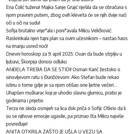
Ena Čolić tužena! Majka Sanje Grujić riješila da se obračuna s
njom pravnim putem, zbog ovih kleveta će se njih dvije naći
oči u oči na sudu!
Sofija brutalno vrije*ala i poni*avala Milicu Veličković:
Raskrinkala njen tajni plan sa ovim učesnikom – nastao haos
na imanju usred noći!
Dnevni horoskop za 9. april 2025: Ovan da bude strpljiv u
ljubavi, Škorpija donosi odluku
ANĐELA TREBA DA SE STIDI! Osman Karić žestoko o
sinovljevom ratu s Đuričićevom: Ako Stefan bude rekao
istinu o tome gdje je sa njom otišao one ljetne večeri…
Uhapšen muškarac koji je uhodio slavnu glumicu, pratio je
godinama i prijetio
Terza ne skida osmijeh sa lica dok priča o Sofiji: Otkrio da li
su se njihove emocije ugasile, pa priznao šta Milicu najviše
povređuje!
ANITA OTKRILA ZAŠTO JE UŠLA U VEZU SA