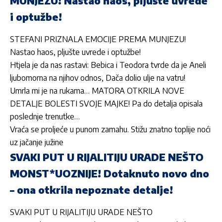
MUNJEZU! Nastao haos, pljušte uvrede
i optužbe!
STEFANI PRIZNALA EMOCIJE PREMA MUNJEZU!
Nastao haos, pljušte uvrede i optužbe!
Htjela je da nas rastavi: Bebica i Teodora tvrde da je Aneli
ljubomorna na njihov odnos, Dača dolio ulje na vatru!
Umrla mi je na rukama… MATORA OTKRILA NOVE
DETALJE BOLESTI SVOJE MAJKE! Pa do detalja opisala
poslednje trenutke…
Vraća se proljeće u punom zamahu. Stižu znatno toplije noći
uz jačanje južine
SVAKI PUT U RIJALITIJU URADE NEŠTO
MONST*UOZNIJE! Dotaknuto novo dno
– ona otkrila nepoznate detalje!
SVAKI PUT U RIJALITIJU URADE NEŠTO