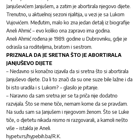
Janjuševićem Janjušem, a zatim je abortirala njegovo dijete.
Trenutno, u aktuelnoj sezoni rijalitija, u vezi je sa Lukom
Vujovićem. Međutim, malo ko zna jedan detalj iz biografije
Aneli Ahmić – evo koliko ona zapravo ima godina.
Aneli Ahmić rođena je 1989. godine u Dubrovniku, gdje je
odrasla sa roditeljima, bratom i sestrom.
PRIZNALA DA JE SRETNA ŠTO JE ABORTIRALA
JANJUŠEVO DIJETE
– Nedavno si konačno izjavila da si sretna što si abortirala
Janjuševo dijete. Da li to znači da su one suze bile lažne i da
bi isto uradila i s Lukom? – glasilo je pitanje.
– Naravno da sam sretna jer se ta priča nije dodatno
razvijala. Što se mene tiče, nemam kome da se pravdam.
Na sudu sam sa Janjušem i njegovom ženom. Što se Luke
tiče, o djetetu nikada nismo ni razgovarali, a kamoli nešto
više – istakla je Aneli.
hypetv.rs/hypebih.ba/R.K.