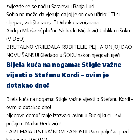
zvijezde će se naći u Sarajevu i Banja Luci
Sofija ne može da vjeruje da joj je on ovo učinio: “Ti si
slijepac, vidi šta radiš…” Duboko razočarana
Andrija Milošević plju*uo Slobodu Mićalović! Publika u šoku
(VIDEO)
BRUTALNO VRIJEĐALA RODITELJE PEJI, A ON JOJ DAO
NOVU ŠANSU! Gledaoci u ŠOKU nakon njegovih riječi
Bijela kuća na nogama: Stigle važne
vijesti o Stefanu Kordi – ovim je
dotakao dno!
Bijela kuća na nogama: Stigle važne vijesti o Stefanu Kordi –
ovim je dotakao dno!
Njegovo demo*iranje izazvalo lavinu u Bijeloj kući – svi
pričaju o Marku Đedoviću!
CAR I MAJA U STRA*NOM ZANOSU! Pao i polju*ac pred
kamerama! (FOTO)