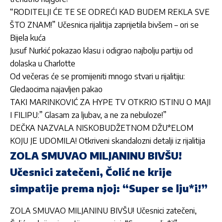
“RODITELJI ĆE TE SE ODREĆI KAD BUDEM REKLA SVE
ŠTO ZNAM!” Učesnica rijalitija zaprijetila bivšem – ori se
Bijela kuća
Jusuf Nurkić pokazao klasu i odigrao najbolju partiju od
dolaska u Charlotte
Od večeras će se promijeniti mnogo stvari u rijalitiju:
Gledaocima najavljen pakao
TAKI MARINKOVIĆ ZA HYPE TV OTKRIO ISTINU O MAJI
I FILIPU:” Glasam za ljubav, a ne za nebuloze!”
DEČKA NAZVALA NISKOBUDŽETNOM DŽU*ELOM
KOJU JE UDOMILA! Otkriveni skandalozni detalji iz rijalitija
ZOLA SMUVAO MILJANINU BIVŠU!
Učesnici zatečeni, Čolić ne krije
simpatije prema njoj: “Super se lju*i!”
ZOLA SMUVAO MILJANINU BIVŠU! Učesnici zatečeni,