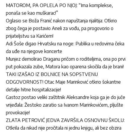
MATOROM, PA OPLELA PO NJOJ: “Ima komplekse,
ponaša se kao muškarac!”
Oglasio se Boža Franić nakon napuštanja rijalitija: Otkrio
zbog čega je postavio Aneli za vođu, pa progovorio o
prijateljstvu sa Karićem!
Adi Šoše digao Hrvatsku na noge: Publika u redovima čeka
da uđe na njegove koncerte
Munjez demolirao Draganu pričom o roditeljima, ona po prvi
put pokazala zube, Matora kao oparena skočila da je brani!
TAKI IZAŠAO IZ BOLNICE NA SOPSTVENU
ODGOVORNOST! Otac Maje Marinković otkrio šokantne
detalje hitne hospitalizacije!
Gastoz postao veliki zaštitnik Aleksandre koja ga je do juče
vrijeđala: Žestoko zaratio sa Ivanom Marinkovićem, pljušte
provokacije!
ZLATA PETROVIĆ JEDVA ZAVRŠILA OSNOVNU ŠKOLU:
Otkrila da nikad nije pročitala ni jednu knjigu, ali bez obzira