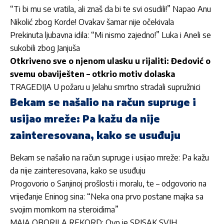
“Ti bi mu se vratila, ali znaš da bi te svi osudili!” Napao Anu
Nikolić zbog Korde! Ovakav šamar nije očekivala
Prekinuta ljubavna idila: “Mi nismo zajedno!” Luka i Aneli se
sukobili zbog Janjuša
Otkriveno sve o njenom ulasku u rijaliti: Đedović o
svemu obaviješten – otkrio motiv dolaska
TRAGEDIJA U požaru u Jelahu smrtno stradali supružnici
Bekam se našalio na račun supruge i
usijao mreže: Pa kažu da nije
zainteresovana, kako se usuđuju
Bekam se našalio na račun supruge i usijao mreže: Pa kažu
da nije zainteresovana, kako se usuđuju
Progovorio o Sanjinoj prošlosti i moralu, te – odgovorio na
vrijeđanje Eninog sina: “Neka ona prvo postane majka sa
svojim momkom na steroidima”
MAJA OBORILA REKORD: Ovo je SPISAK SVIH