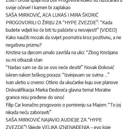
Zolu i Uroša spaja ista bol! Progovorili koliko su razočarani u
svoje očeve! I kamen bi zaplakao
SAŠA MIRKOVIĆ, ACA LUKAS I MIRA ŠKORIĆ
PROGOVORILI O ŽIRIJU ZA “HYPE ZVEZDE”: “Kada
budete vidjeli ko će biti tu pašćete u nesvijest!” (VIDEO)
Kako naučiti mozak da svijet posmatra kroz pozitivnu, a ne
negativnu prizmu?
Kristina sa djecom umalo završila na ulici: “Zbog Kristijana
su mi otkazali stan
“Nadao sam se da se ovo neće desiti!” Novak Đoković
iskren nakon teškog poraza: “Izvinjavam se svima …”
Ivan uletio u crveno: Otkrio da ukućanke kuju ove planove
Diskvalifikacija Marka Đedovića glavna tema! Moralne
granice nisu pređene do sinoć
Filip Car konačno progovorio o pomirenju sa Majom: “To joj
nikada neću zaboraviti”
SAŠA MIRKOVIĆ NAJAVIO AUDICIJE ZA “HYPE
ZVEZDE”! Slijede VELIKA IZNENAĐENJA – evo koje