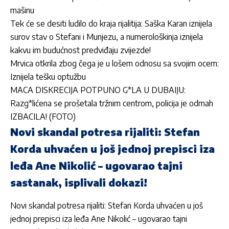
mašinu
Tek će se desiti ludilo do kraja rijalitija: Saška Karan iznijela
surov stav o Stefani i Munjezu, a numerološkinja iznijela
kakvu im budućnost predviđaju zvijezde!
Mrvica otkrila zbog čega je u lošem odnosu sa svojim ocem:
Iznijela tešku optužbu
MACA DISKRECIJA POTPUNO G*LA U DUBAIJU:
Razg*lićena se prošetala tržnim centrom, policija je odmah
IZBACILA! (FOTO)
Novi skandal potresa rijaliti: Stefan
Korda uhvaćen u još jednoj prepisci iza
leđa Ane Nikolić – ugovarao tajni
sastanak, isplivali dokazi!
Novi skandal potresa rijaliti: Stefan Korda uhvaćen u još
jednoj prepisci iza leđa Ane Nikolić – ugovarao tajni