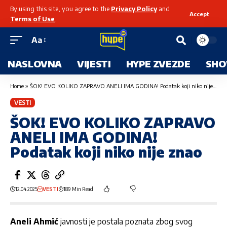
By using this site, you agree to the
Privacy Policy
and
Accept
Terms of Use
.
Aa
NASLOVNA
VIJESTI
HYPE ZVEZDE
SHO
Home
»
ŠOK! EVO KOLIKO ZAPRAVO ANELI IMA GODINA! Podatak koji niko nije znao
VESTI
ŠOK! EVO KOLIKO ZAPRAVO
ANELI IMA GODINA!
Podatak koji niko nije znao
12.04.2025
VESTI
189 Min Read
Aneli Ahmić
javnosti je postala poznata zbog svog