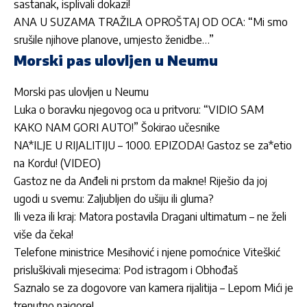
sastanak, isplivali dokazi!
ANA U SUZAMA TRAŽILA OPROŠTAJ OD OCA: “Mi smo
srušile njihove planove, umjesto ženidbe…”
Morski pas ulovljen u Neumu
Morski pas ulovljen u Neumu
Luka o boravku njegovog oca u pritvoru: “VIDIO SAM
KAKO NAM GORI AUTO!” Šokirao učesnike
NA*ILJE U RIJALITIJU – 1000. EPIZODA! Gastoz se za*etio
na Kordu! (VIDEO)
Gastoz ne da Anđeli ni prstom da makne! Riješio da joj
ugodi u svemu: Zaljubljen do ušiju ili gluma?
Ili veza ili kraj: Matora postavila Dragani ultimatum – ne želi
više da čeka!
Telefone ministrice Mesihović i njene pomoćnice Viteškić
prisluškivali mjesecima: Pod istragom i Obhođaš
Saznalo se za dogovore van kamera rijalitija – Lepom Mići je
trenutno najgore!