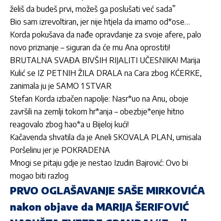
želiš da budeš prvi, možeš ga poslušati već sada”
Bio sam izrevoltiran, jer nije htjela da imamo od*ose…
Korda pokušava da nađe opravdanje za svoje afere, palo
novo priznanje – siguran da će mu Ana oprostiti!
BRUTALNA SVAĐA BIVŠIH RIJALITI UČESNIKA! Marija
Kulić se IZ PETNIH ŽILA DRALA na Cara zbog KĆERKE,
zanimala ju je SAMO 1 STVAR
Stefan Korda izbačen napolje: Nasr*uo na Anu, oboje
završili na zemlji tokom hr*anja – obezbje*enje hitno
reagovalo zbog hao*a u Bijeloj kući!
Kačavenda shvatila da je Aneli SKOVALA PLAN, urnisala
Poršelinu jer je POKRADENA
Mnogi se pitaju gdje je nestao Izudin Bajrović: Ovo bi
mogao biti razlog
PRVO OGLAŠAVANJE SAŠE MIRKOVIĆA
nakon objave da MARIJA ŠERIFOVIĆ