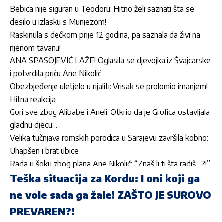
Bebica nije siguran u Teodoru: Hitno želi saznati šta se
desilo u izlasku s Munjezom!
Raskinula s dečkom prije 12 godina, pa saznala da živi na
njenom tavanu!
ANA SPASOJEVIĆ LAŽE! Oglasila se djevojka iz Švajcarske
i potvrdila priču Ane Nikolić
Obezbjeđenje uletjelo u rijaliti: Vrisak se prolomio imanjem!
Hitna reakcija
Gori sve zbog Alibabe i Aneli: Otkrio da je Grofica ostavljala
gladnu djecu…
Velika tučnjava romskih porodica u Sarajevu završila kobno:
Uhapšen i brat ubice
Rada u šoku zbog plana Ane Nikolić: “Znaš li ti šta radiš…?!”
Teška situacija za Kordu: I oni koji ga
ne vole sada ga žale! ZAŠTO JE SUROVO
PREVAREN?!