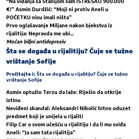
“Na viđanja sa Stanijom sam ISTRESAO 900.000
€!” Asmin Durdžić: “Moji ni protiv Aneli u
POČETKU nisu imali ništa”
Prvo oglašavanje Miljane nakon bjekstva iz
rijalitija: Nepravda me ubi…
Moćan biljni antidepresiv
Šta se događa u rijalitiju? Čuje se tužno
vrištanje Sofije
Pročitajte i:
Šta se događa u rijalitiju? Čuje se tužno
vrištanje Sofije
Asmin optužio Terzu da laže: Riješio da otkrije
istinu
Neviđeni skandal: Aleksandri Nikolić hitno oduzet
predmet koji je unijela u rijaliti
Filip Car o svom učešću u rijalitiju i da li mu sviđa
Aneli: “Ja sam tata rijalitija”