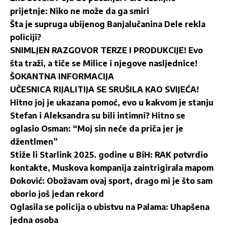
prijetnje: Niko ne može da ga smiri
Šta je supruga ubijenog Banjalučanina Dele rekla
policiji?
SNIMLJEN RAZGOVOR TERZE I PRODUKCIJE! Evo
šta traži, a tiče se Milice i njegove nasljednice!
ŠOKANTNA INFORMACIJA
UČESNICA RIJALITIJA SE SRUŠILA KAO SVIJEĆA!
Hitno joj je ukazana pomoć, evo u kakvom je stanju
Stefan i Aleksandra su bili intimni? Hitno se
oglasio Osman: “Moj sin neće da priča jer je
džentlmen”
Stiže li Starlink 2025. godine u BiH: RAK potvrdio
kontakte, Muskova kompanija zaintrigirala mapom
Đoković: Obožavam ovaj sport, drago mi je što sam
oborio još jedan rekord
Oglasila se policija o ubistvu na Palama: Uhapšena
jedna osoba