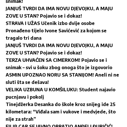
snimak!
JANJUŠ TVRDI DA IMA NOVU DJEVOJKU, A MAJU
ZOVE U STAN? Pojavio se i dokaz!
STRAVA I UŽAS Učenik izbo dvije osobe
Pronađeno tijelo Ivone Savićević za kojom se
tragalo tri dana
JANJUŠ TVRDI DA IMA NOVU DJEVOJKU, A MAJU
ZOVE U STAN? Pojavio se i dokaz!
TERZA UHVAĆEN SA CIMERKOM! Pojavio se i
snimak – svi u šoku zbog onoga što je izgovorio
ASMIN UPOZNAO NORU SA STANIJOM! Aneli ni ne
sluti šta se dešava!
VELIKA UZBUNA U KOMŠILUKU: Student najavio
pucnjavu i pokolj
Tinejdžerka Desanka do škole kroz snijeg ide 25
kilometara: “Viđala sam i vukove i medvjede, što
nije za strah”
FILIP CAR SE JAVNO OBRATIO ANĐELI ĐURIČIĆ!