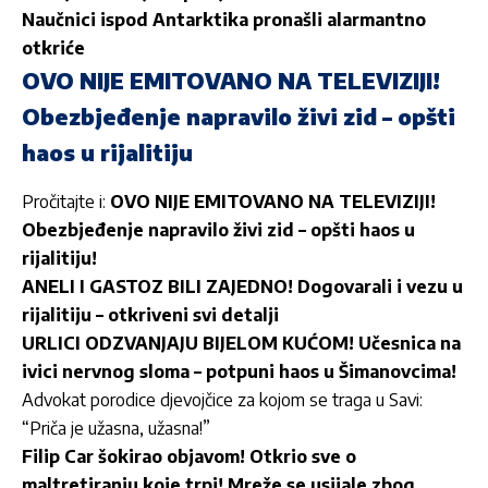
Naučnici ispod Antarktika pronašli alarmantno
otkriće
OVO NIJE EMITOVANO NA TELEVIZIJI!
Obezbjeđenje napravilo živi zid – opšti
haos u rijalitiju
Pročitajte i:
OVO NIJE EMITOVANO NA TELEVIZIJI!
Obezbjeđenje napravilo živi zid – opšti haos u
rijalitiju!
ANELI I GASTOZ BILI ZAJEDNO! Dogovarali i vezu u
rijalitiju – otkriveni svi detalji
URLICI ODZVANJAJU BIJELOM KUĆOM! Učesnica na
ivici nervnog sloma – potpuni haos u Šimanovcima!
Advokat porodice djevojčice za kojom se traga u Savi:
“Priča je užasna, užasna!”
Filip Car šokirao objavom! Otkrio sve o
maltretiranju koje trpi! Mreže se usijale zbog