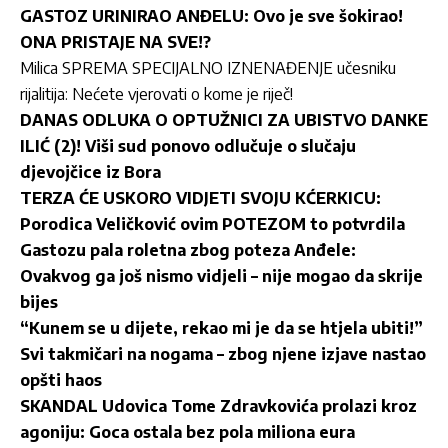
GASTOZ URINIRAO ANĐELU: Ovo je sve šokirao!
ONA PRISTAJE NA SVE!?
Milica SPREMA SPECIJALNO IZNENAĐENJE učesniku
rijalitija: Nećete vjerovati o kome je riječ!
DANAS ODLUKA O OPTUŽNICI ZA UBISTVO DANKE
ILIĆ (2)! Viši sud ponovo odlučuje o slučaju
djevojčice iz Bora
TERZA ĆE USKORO VIDJETI SVOJU KĆERKICU:
Porodica Veličković ovim POTEZOM to potvrdila
Gastozu pala roletna zbog poteza Anđele:
Ovakvog ga još nismo vidjeli – nije mogao da skrije
bijes
“Kunem se u dijete, rekao mi je da se htjela ubiti!”
Svi takmičari na nogama – zbog njene izjave nastao
opšti haos
SKANDAL Udovica Tome Zdravkovića prolazi kroz
agoniju: Goca ostala bez pola miliona eura