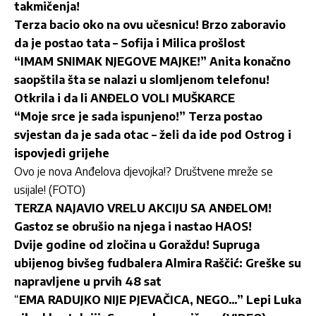
takmičenja!
Terza bacio oko na ovu učesnicu! Brzo zaboravio
da je postao tata – Sofija i Milica prošlost
“IMAM SNIMAK NJEGOVE MAJKE!” Anita konačno
saopštila šta se nalazi u slomljenom telefonu!
Otkrila i da li ANĐELO VOLI MUŠKARCE
“Moje srce je sada ispunjeno!” Terza postao
svjestan da je sada otac – želi da ide pod Ostrog i
ispovjedi grijehe
O
vo je nova Anđelova djevojka!? Društvene mreže se
usijale! (FOTO)
TERZA NAJAVIO VRELU AKCIJU SA ANĐELOM!
Gastoz se obrušio na njega i nastao HAOS!
Dvije godine od zločina u Goraždu! Supruga
ubijenog bivšeg fudbalera Almira Raščić: Greške su
napravljene u prvih 48 sat
“
EMA RADUJKO NIJE PJEVAČICA, NEGO…” Lepi Luka