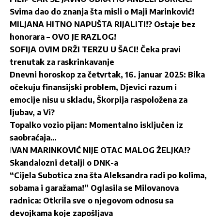
Svima dao do znanja šta misli o Maji Marinković!
MILJANA HITNO NAPUŠTA RIJALITI!? Ostaje bez
honorara – OVO JE RAZLOG!
SOFIJA OVIM DRŽI TERZU U ŠACI! Čeka pravi
trenutak za raskrinkavanje
Dnevni horoskop za četvrtak, 16. januar 2025: Bika
očekuju finansijski problem, Djevici razum i
emocije nisu u skladu, Škorpija raspoložena za
ljubav, a Vi?
Topalko vozio pijan: Momentalno isključen iz
saobraćaja…
I
VAN MARINKOVIĆ NIJE OTAC MALOG ŽELJKA!?
Skandalozni detalji o DNK-a
“Cijela Subotica zna šta Aleksandra radi po kolima,
sobama i garažama!” Oglasila se Milovanova
radnica: Otkrila sve o njegovom odnosu sa
devojkama koje zapošljava