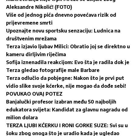
Aleksandre Nikolić! (FOTO)
Više od jednog pića dnevno povećava rizik od
prijevremene smrti
Upoznajte novu sportsku senzaciju: Ludnica na
društvenim mrežama
Terza izjavio ljubav Milici: Obratio joj se direktno u
kameru dirljivim riječima
Sofija iznenadila reakcijom: Evo šta je radila dok je
Terza gledao fotografije male Barbare
Terza odlučio da pobjegne: Nakon što je prvi put
vidio slike svoje kćerke, nije mogao da dođe sebi!
POVUKAO OVAJ POTEZ
Banjalučki profesor izabran među 50 najboljih
edukatora svijeta: Kandidat za glavnu nagradu od
milion dolara
TERZA LJUBI KĆERKU I RONI GORKE SUZE: Svi su u
šoku zbog onoga što je uradio kada je ugledao