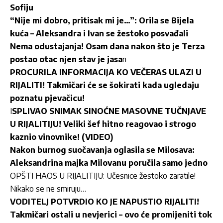
Sofiju
“Nije mi dobro, pritisak mi je…”: Orila se Bijela
kuća – Aleksandra i Ivan se žestoko posvađali
Nema odustajanja! Osam dana nakon što je Terza
postao otac njen stav je jasa
n
PROCURILA INFORMACIJA KO VEČERAS ULAZI U
RIJALITI! Takmičari će se šokirati kada ugledaju
poznatu pjevačicu!
I
SPLIVAO SNIMAK SINOĆNE MASOVNE TUČNJAVE
U RIJALITIJU! Veliki šef hitno reagovao i strogo
kaznio vinovnike! (VIDEO)
Nakon burnog suočavanja oglasila se Milosava:
Aleksandrina majka Milovanu poručila samo jedno
OPŠTI HAOS U RIJALITIJU: Učesnice žestoko zaratile!
Nikako se ne smiruju…
VODITELJ POTVRDIO KO JE NAPUSTIO RIJALITI!
Takmičari ostali u nevjerici – ovo će promijeniti tok