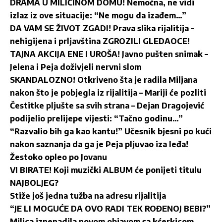
DRAMA U MILIĆINOM DOMU! Nemoćna, ne vidi
izlaz iz ove situacije: “Ne mogu da izađem…”
DA VAM SE ŽIVOT ZGADI! Prava slika rijalitija –
nehigijena i prljavština ZGROZILI GLEDAOCE!
TAJNA AKCIJA ENE I UROŠA! Javno pušten snimak –
Jelena i Peja doživjeli nervni slom
SKANDALOZNO! Otkriveno šta je radila Miljana
nakon što je pobjegla iz rijalitija – Mariji će pozliti
Čestitke pljušte sa svih strana – Dejan Dragojević
podijelio prelijepe vijesti: “Tačno godinu…”
“Razvalio bih ga kao kantu!” Učesnik bjesni po kući
nakon saznanja da ga je Peja pljuvao iza leđa!
Žestoko opleo po Jovanu
VI BIRATE! Koji muzički ALBUM će ponijeti titulu
NAJBOLJEG?
Stiže još jedna tužba na adresu rijalitija
“JE LI MOGUĆE DA OVO RADI TEK ROĐENOJ BEBI?”
Milica iznenadila novom objavom sa kćerkicom