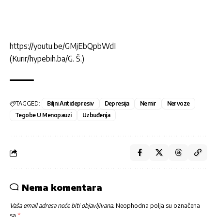
https://youtu.be/GMjEbQpbWdI
(Kurir/hypebih.ba/G. Š.)
TAGGED:
Biljni Antidepresiv
Depresija
Nemir
Nervoze
Tegobe U Menopauzi
Uzbuđenja
Nema komentara
Vaša email adresa neće biti objavljivana.
Neophodna polja su označena
sa
*