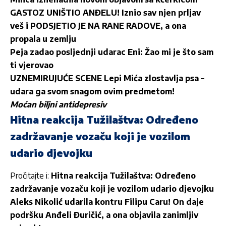
GASTOZ UNIŠTIO ANĐELU! Iznio sav njen prljav
veš i PODSJETIO JE NA RANE RADOVE, a ona
propala u zemlju
Peja zadao posljednji udarac Eni: Žao mi je što sam
ti vjerovao
UZNEMIRUJUĆE SCENE Lepi Mića zlostavlja psa –
udara ga svom snagom ovim predmetom!
Moćan biljni antidepresiv
Hitna reakcija Tužilaštva: Određeno
zadržavanje vozaču koji je vozilom
udario djevojku
Pročitajte i:
Hitna reakcija Tužilaštva: Određeno
zadržavanje vozaču koji je vozilom udario djevojku
Aleks Nikolić udarila kontru Filipu Caru! On daje
podršku Anđeli Đuričić, a ona objavila zanimljiv