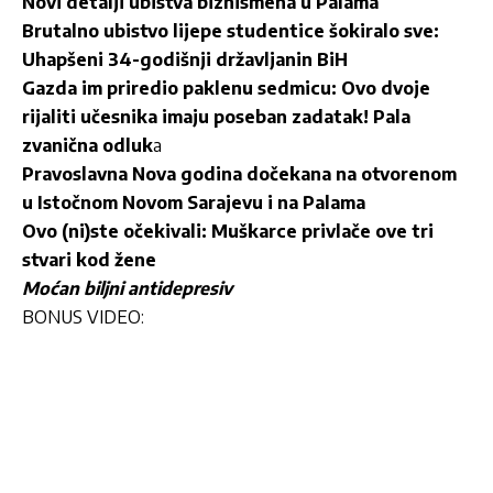
Novi detalji ubistva biznismena u Palama
Brutalno ubistvo lijepe studentice šokiralo sve:
Uhapšeni 34-godišnji državljanin BiH
Gazda im priredio paklenu sedmicu: Ovo dvoje
rijaliti učesnika imaju poseban zadatak! Pala
zvanična odluk
a
Pravoslavna Nova godina dočekana na otvorenom
u Istočnom Novom Sarajevu i na Palama
Ovo (ni)ste očekivali: Muškarce privlače ove tri
stvari kod žene
Moćan biljni antidepresiv
BONUS VIDEO: