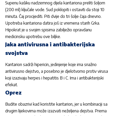
Supenu kašiku nadzemnog dijela kantariona preliti šoljom
(200 ml) ključale vode. Sud poklopiti i ostaviti da stoji 10
minuta. Čaj procijediti. Piti dvije do tri šolje čaja dnevno.
Upotreba kantariona datira još iz vremena starih Grka.
Hipokrat je u svojim spisima zabilježio opravdanu
medicinsku upotrebu ove biljke.
Jaka antivirusna i antibakterijska
svojstva
Kantarion sadrži hipericin, jedinjenje koje ima snažno
antivirusno dejstvo, a posebno je djelotvorno protiv virusa
koji izazivaju herpes i hepatitis B i C. Ima i antibakterijski
efekat.
Oprez
Budite obazrivi kad koristite kantarion, jer u kombinaciji sa
drugim lijekovima može izazvati neželjena dejstva. Prema