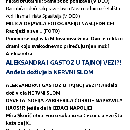
nikad brutalniji: Sama sebe ponižava (VIDEO)
Banjalučani dočekali pravoslavnu Novu godinu na šetalištu
kod Hrama Hrista Spasitelja (VIDEO)
MILICA OBJAVILA FOTOGRAFIJU NASLJEDNICE!
Raznježila sve… (FOTO)
Ponovo se oglasila Milovanova žena: Ovo je rekla o
drami koju svakodnevno priređuju njen muž i
Aleksandra
ALEKSANDRA I GASTOZ U TAJNOJ VEZI?!
Anđela doživjela NERVNI SLOM
ALEKSANDRA I GASTOZ U TAJNOJ VEZI?! Anđela
doživjela NERVNI SLOM
OSVETA! SOFIJA ZABIBERILA ČORBU – NAPRAVILA
HAOS! Riješila da ih IZBACI NAPOLJE!
Mira Škorić otvoreno o sukobu sa Cecom, a evo šta
kaže za JK…