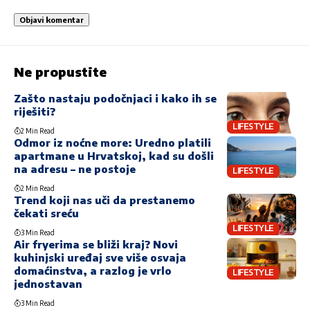
Ne propustite
Zašto nastaju podočnjaci i kako ih se
riješiti?
LIFESTYLE
2 Min Read
Odmor iz noćne more: Uredno platili
apartmane u Hrvatskoj, kad su došli
na adresu – ne postoje
LIFESTYLE
2 Min Read
Trend koji nas uči da prestanemo
čekati sreću
LIFESTYLE
3 Min Read
Air fryerima se bliži kraj? Novi
kuhinjski uređaj sve više osvaja
domaćinstva, a razlog je vrlo
LIFESTYLE
jednostavan
3 Min Read