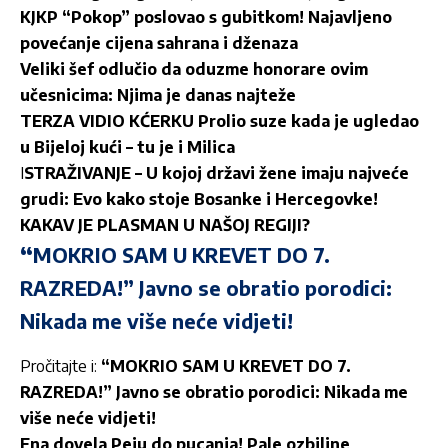
KJKP “Pokop” poslovao s gubitkom! Najavljeno
povećanje cijena sahrana i dženaza
Veliki šef odlučio da oduzme honorare ovim
učesnicima: Njima je danas najteže
TERZA VIDIO KĆERKU Prolio suze kada je ugledao
u Bijeloj kući – tu je i Milica
I
STRAŽIVANJE – U kojoj državi žene imaju najveće
grudi: Evo kako stoje Bosanke i Hercegovke!
KAKAV JE PLASMAN U NAŠOJ REGIJI?
“
MOKRIO SAM U KREVET DO 7.
RAZREDA!” Javno se obratio porodici:
Nikada me više neće vidjeti!
Pročitajte i:
“MOKRIO SAM U KREVET DO 7.
RAZREDA!” Javno se obratio porodici: Nikada me
više neće vidjeti!
Ena dovela Peju do pucanja! Pale ozbiljne