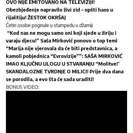
OVO NIJE EMITOVANO NA TELEVIZIJI!
Obezbjeđenje napravilo živi zid – opšti haos u
rijalitiju! ŽESTOK OKRŠAJ
Četiri osobe poginule u stampedu u džamiji
“Kod nas ne mogu samo oni koji sjede u žiriju i
varaju djecu!” Saša Mirković ponovo o top temi
“Marija nije vjerovala da će biti predstavnica, a
kamoli pobjednica “Evrovizije””: SAŠA MIRKOVIĆ
IMAO KLJUČNU ULOGU U STVARANJU “Molitve!
“
SKANDALOZNE TVRDNJE O MILICI! Prije dva dana
se porodila, a evo šta će sada uraditi!
BONUS VIDEO: