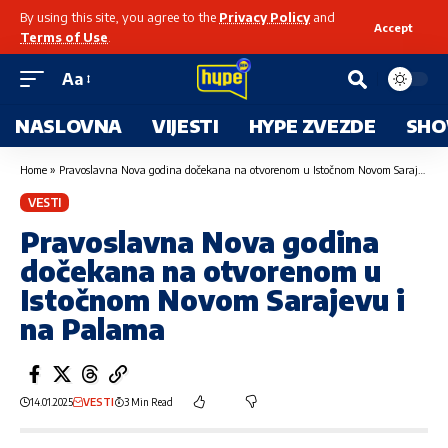
By using this site, you agree to the
Privacy Policy
and
Accept
Terms of Use
.
Aa
NASLOVNA
VIJESTI
HYPE ZVEZDE
SHO
Home
»
Pravoslavna Nova godina dočekana na otvorenom u Istočnom Novom Sarajevu i na Palama
VESTI
Pravoslavna Nova godina
dočekana na otvorenom u
Istočnom Novom Sarajevu i
na Palama
14.01.2025
VESTI
3 Min Read