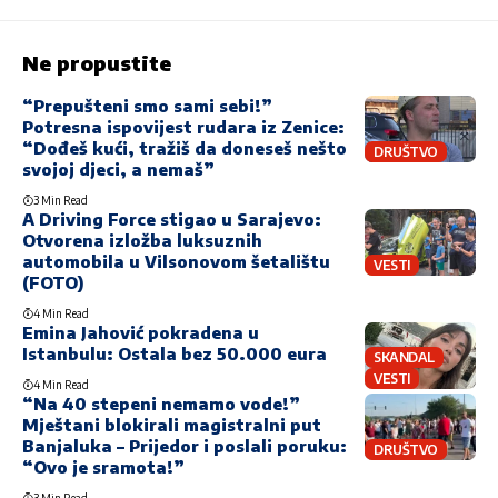
Ne propustite
“Prepušteni smo sami sebi!”
Potresna ispovijest rudara iz Zenice:
“Dođeš kući, tražiš da doneseš nešto
DRUŠTVO
svojoj djeci, a nemaš”
3 Min Read
A Driving Force stigao u Sarajevo:
Otvorena izložba luksuznih
automobila u Vilsonovom šetalištu
VESTI
(FOTO)
4 Min Read
Emina Jahović pokradena u
Istanbulu: Ostala bez 50.000 eura
SKANDAL
VESTI
4 Min Read
“Na 40 stepeni nemamo vode!”
Mještani blokirali magistralni put
Banjaluka – Prijedor i poslali poruku:
DRUŠTVO
“Ovo je sramota!”