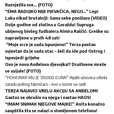
Raznježila sve… (FOTO)
“EMA RADUJKO NIJE PJEVAČICA, NEGO…” Lepi
Luka nikad brutalniji: Sama sebe ponižava (VIDEO)
Dvije godine od zločina u Goraždu! Supruga
ubijenog bivšeg fudbalera Almira Raščić: Greške su
napravljene u prvih 48 sati
“Moje srce je sada ispunjeno!” Terza postao
svjestan da je sada otac – želi da ide pod Ostrog i
ispovjedi grijehe
Ovo je nova Anđelova djevojka!? Društvene mreže
se usijale! (FOTO)
“HONORAR MU JE 130.000 EURA!” Rijaliti učesnica otkrila
zaradu jednog takmičara – evo o kome se radi!
TERZA NAJAVIO VRELU AKCIJU SA ANĐELOM!
Gastoz se obrušio na njega i nastao HAOS!
“IMAM SNIMAK NJEGOVE MAJKE!” Anita konačno
saopštila šta se nalazi u slomljenom telefonu!