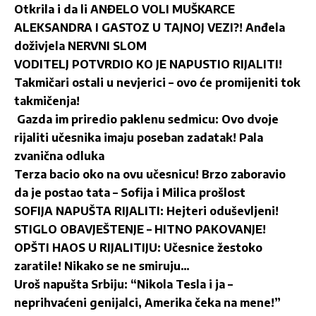
Otkrila i da li ANĐELO VOLI MUŠKARCE
ALEKSANDRA I GASTOZ U TAJNOJ VEZI?! Anđela
doživjela NERVNI SLOM
VODITELJ POTVRDIO KO JE NAPUSTIO RIJALITI!
Takmičari ostali u nevjerici – ovo će promijeniti tok
takmičenja!
Gazda im priredio paklenu sedmicu: Ovo dvoje
rijaliti učesnika imaju poseban zadatak! Pala
zvanična odluka
Terza bacio oko na ovu učesnicu! Brzo zaboravio
da je postao tata – Sofija i Milica prošlost
SOFIJA NAPUŠTA RIJALITI: Hejteri oduševljeni!
STIGLO OBAVJEŠTENJE – HITNO PAKOVANJE!
OPŠTI HAOS U RIJALITIJU: Učesnice žestoko
zaratile! Nikako se ne smiruju…
Uroš napušta Srbiju: “Nikola Tesla i ja –
neprihvaćeni genijalci, Amerika čeka na mene!”