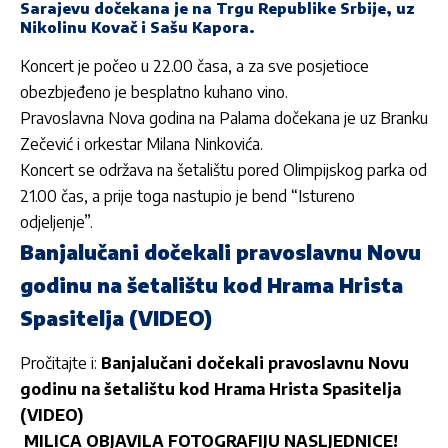
Sarajevu dočekana je na Trgu Republike Srbije, uz
Nikolinu Kovač i Sašu Kapora.
Koncert je počeo u 22.00 časa, a za sve posjetioce
obezbjeđeno je besplatno kuhano vino.
Pravoslavna Nova godina na Palama dočekana je uz Branku
Zečević i orkestar Milana Ninkovića.
Koncert se održava na šetalištu pored Olimpijskog parka od
21.00 čas, a prije toga nastupio je bend “Istureno
odjeljenje”.
Banjalučani dočekali pravoslavnu Novu
godinu na šetalištu kod Hrama Hrista
Spasitelja (VIDEO)
Pročitajte i:
Banjalučani dočekali pravoslavnu Novu
godinu na šetalištu kod Hrama Hrista Spasitelja
(VIDEO)
MILICA OBJAVILA FOTOGRAFIJU NASLJEDNICE!