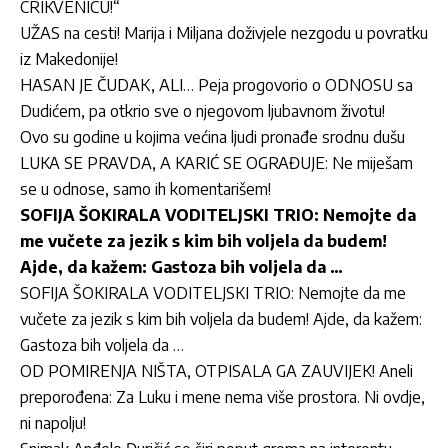
CRIKVENICU!“
UŽAS na cesti! Marija i Miljana doživjele nezgodu u povratku
iz Makedonije!
HASAN JE ČUDAK, ALI… Peja progovorio o ODNOSU sa
Dudićem, pa otkrio sve o njegovom ljubavnom životu!
Ovo su godine u kojima većina ljudi pronađe srodnu dušu
LUKA SE PRAVDA, A KARIĆ SE OGRAĐUJE: Ne miješam
se u odnose, samo ih komentarišem!
SOFIJA ŠOKIRALA VODITELJSKI TRIO: Nemojte da
me vučete za jezik s kim bih voljela da budem!
Ajde, da kažem: Gastoza bih voljela da …
SOFIJA ŠOKIRALA VODITELJSKI TRIO: Nemojte da me
vučete za jezik s kim bih voljela da budem! Ajde, da kažem:
Gastoza bih voljela da …
OD POMIRENJA NIŠTA, OTPISALA GA ZAUVIJEK! Aneli
preporođena: Za Luku i mene nema više prostora. Ni ovdje,
ni napolju!