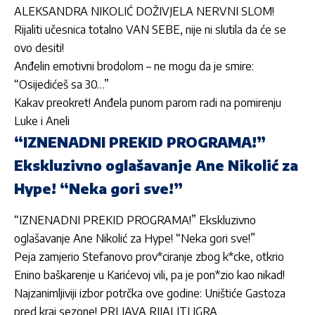
ALEKSANDRA NIKOLIĆ DOŽIVJELA NERVNI SLOM!
Rijaliti učesnica totalno VAN SEBE, nije ni slutila da će se
ovo desiti!
Anđelin emotivni brodolom – ne mogu da je smire:
“Osijedićeš sa 30…”
Kakav preokret! Anđela punom parom radi na pomirenju
Luke i Aneli
“IZNENADNI PREKID PROGRAMA!”
Ekskluzivno oglašavanje Ane Nikolić za
Hype! “Neka gori sve!”
“IZNENADNI PREKID PROGRAMA!” Ekskluzivno
oglašavanje Ane Nikolić za Hype! “Neka gori sve!”
Peja zamjerio Stefanovo prov*ciranje zbog k*cke, otkrio
Enino baškarenje u Karićevoj vili, pa je pon*zio kao nikad!
Najzanimljiviji izbor potrčka ove godine: Uništiće Gastoza
pred kraj sezone! PRLJAVA RIJALITI IGRA