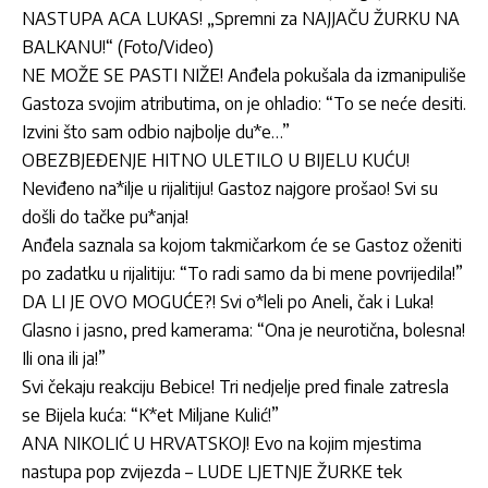
NASTUPA ACA LUKAS! „Spremni za NAJJAČU ŽURKU NA
BALKANU!“ (Foto/Video)
NE MOŽE SE PASTI NIŽE! Anđela pokušala da izmanipuliše
Gastoza svojim atributima, on je ohladio: “To se neće desiti.
Izvini što sam odbio najbolje du*e…”
OBEZBJEĐENJE HITNO ULETILO U BIJELU KUĆU!
Neviđeno na*ilje u rijalitiju! Gastoz najgore prošao! Svi su
došli do tačke pu*anja!
Anđela saznala sa kojom takmičarkom će se Gastoz oženiti
po zadatku u rijalitiju: “To radi samo da bi mene povrijedila!”
DA LI JE OVO MOGUĆE?! Svi o*leli po Aneli, čak i Luka!
Glasno i jasno, pred kamerama: “Ona je neurotična, bolesna!
Ili ona ili ja!”
Svi čekaju reakciju Bebice! Tri nedjelje pred finale zatresla
se Bijela kuća: “K*et Miljane Kulić!”
ANA NIKOLIĆ U HRVATSKOJ! Evo na kojim mjestima
nastupa pop zvijezda – LUDE LJETNJE ŽURKE tek