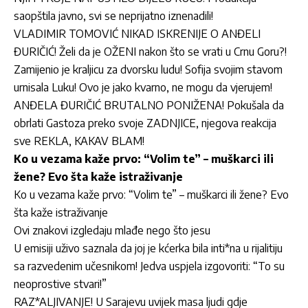
saopštila javno, svi se neprijatno iznenadili!
VLADIMIR TOMOVIĆ NIKAD ISKRENIJE O ANĐELI
ĐURIČIĆ! Želi da je OŽENI nakon što se vrati u Crnu Goru?!
Zamijenio je kraljicu za dvorsku ludu! Sofija svojim stavom
urnisala Luku! Ovo je jako kvarno, ne mogu da vjerujem!
ANĐELA ĐURIČIĆ BRUTALNO PONIŽENA! Pokušala da
obrlati Gastoza preko svoje ZADNJICE, njegova reakcija
sve REKLA, KAKAV BLAM!
Ko u vezama kaže prvo: “Volim te” – muškarci ili
žene? Evo šta kaže istraživanje
Ko u vezama kaže prvo: “Volim te” – muškarci ili žene? Evo
šta kaže istraživanje
Ovi znakovi izgledaju mlađe nego što jesu
U emisiji uživo saznala da joj je kćerka bila inti*na u rijalitiju
sa razvedenim učesnikom! Jedva uspjela izgovoriti: “To su
neoprostive stvari!”
RAZ*ALJIVANJE! U Sarajevu uvijek masa ljudi gdje