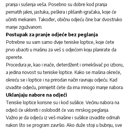
pranja i sušenja veša. Posebno su dobre kod pranja
pernatih jakni, jastuka, peškira i plišanih igračaka, koje će
učiniti mekanim. Također, običnu odjeću čine bar dvostruko
manje zgužvanom.
Postupak za pranje odjeće bez peglanja
Potrebne su vam samo dvije teniske loptice, koje ćete
prvo ubaciti u mašinu za veš s odjećom koju planirate da
operete.
Procedura je, kao i inače, deterdžent i omekšivač po izboru,
a jedina novost su teniske loptice. Kako se mašina okreće,
okreću se i loptice i na prirodan način ravnaju odjeću. Kad
izvadite odjeću, primijetit ćete da ima mnogo manje nabora.
Uklanjaju nabore na odjeći
Teniske loptice korisne su i kod sušilice. Većinu nabora na
odjeći će ukloniti i oslobodit će vas mrskog peglanja.
Važno je da odjeću iz veš-mašine i sušilice izvadite odmah
nakon što se program završio. Ako duže stoji u bubnju, sve