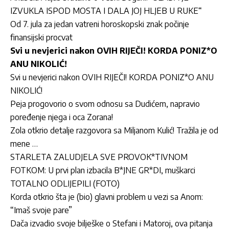
IZVUKLA ISPOD MOSTA I DALA JOJ HLJEB U RUKE“
Od 7. jula za jedan vatreni horoskopski znak počinje
finansijski procvat
Svi u nevjerici nakon OVIH RIJEČI! KORDA PONIZ*O
ANU NIKOLIĆ!
Svi u nevjerici nakon OVIH RIJEČI! KORDA PONIZ*O ANU
NIKOLIĆ!
Peja progovorio o svom odnosu sa Dudićem, napravio
poređenje njega i oca Zorana!
Zola otkrio detalje razgovora sa Miljanom Kulić! Tražila je od
mene …
STARLETA ZALUDJELA SVE PROVOK*TIVNOM
FOTKOM: U prvi plan izbacila B*JNE GR*DI, muškarci
TOTALNO ODLIJEPILI (FOTO)
Korda otkrio šta je (bio) glavni problem u vezi sa Anom:
“Imaš svoje pare”
Dača izvadio svoje bilješke o Stefani i Matoroj, ova pitanja