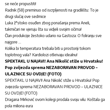
se neće propustiti!
Radnik (58) preminuo od iscrpljenosti na gradilištu: To je
drugi slučaj ove sedmice
Luka ž*stoko osuđen zbog ponašanja prema Aneli,
takmičari ne vjeruju šta su vidjeli svojim očima!
Član produkcije žestoko udario na Gastoza: O foliranju sve
najgore …
Kolika bi temperatura trebala biti u prostoriji tokom
toplotnog vala? Kardiolozi otkrivaju idealnu!
SPEKTAKL U NAJAVI! Ana Nikolić stiže u Hrvatsku!
Pop zvijezda sprema NEZABORAVAN PROVOD –
ULAZNICE SU OVDJE! (FOTO)
SPEKTAKL U NAJAVI! Ana Nikolić stiže u Hrvatsku! Pop
zvijezda sprema NEZABORAVAN PROVOD – ULAZNICE
SU OVDJE! (FOTO)
Dragana Mirković ovom kolegi prodala svoju vilu: Koštala ga
pola miliona eura