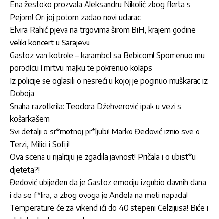
Ena žestoko prozvala Aleksandru Nikolić zbog flerta s
Pejom! On joj potom zadao novi udarac
Elvira Rahić pjeva na trgovima širom BiH, krajem godine
veliki koncert u Sarajevu
Gastoz van kotrole – karambol sa Bebicom! Spomenuo mu
porodicu i mrtvu majku te pokrenuo kolaps
Iz policije se oglasili o nesreći u kojoj je poginuo muškarac iz
Doboja
Snaha razotkrila: Teodora Džehverović ipak u vezi s
košarkašem
Svi detalji o sr*motnoj pr*ljubi! Marko Đedović iznio sve o
Terzi, Milici i Sofiji!
Ova scena u rijalitiju je zgadila javnost! Pričala i o ubist*u
djeteta?!
Đedović ubijeđen da je Gastoz emociju izgubio davnih dana
i da se f*lira, a zbog ovoga je Anđela na meti napada!
Temperature će za vikend ići do 40 stepeni Celzijusa! Biće i