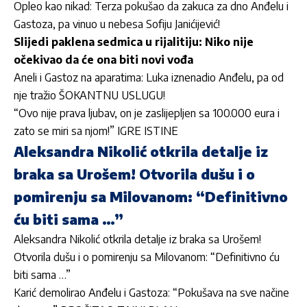
Opleo kao nikad: Terza pokušao da zakuca za dno Anđelu i
Gastoza, pa vinuo u nebesa Sofiju Janićijević!
Slijedi paklena sedmica u rijalitiju: Niko nije
očekivao da će ona biti novi vođa
Aneli i Gastoz na aparatima: Luka iznenadio Anđelu, pa od
nje tražio ŠOKANTNU USLUGU!
“Ovo nije prava ljubav, on je zaslijepljen sa 100.000 eura i
zato se miri sa njom!” IGRE ISTINE
Aleksandra Nikolić otkrila detalje iz
braka sa Urošem! Otvorila dušu i o
pomirenju sa Milovanom: “Definitivno
ću biti sama …”
Aleksandra Nikolić otkrila detalje iz braka sa Urošem!
Otvorila dušu i o pomirenju sa Milovanom: “Definitivno ću
biti sama …”
Karić demolirao Anđelu i Gastoza: “Pokušava na sve načine