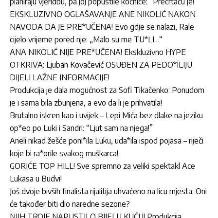
planiraju vjeridbu, pa joj popustile kočnice: “Precrtaću je!”
EKSKLUZIVNO OGLAŠAVANJE ANE NIKOLIĆ NAKON
NAVODA DA JE PRE*UČENA! Evo gdje se nalazi, Rale
cijelo vrijeme pored nje: „Malo su me TU*LI…“
ANA NIKOLIĆ NIJE PRE*UČENA! Ekskluzivno HYPE
OTKRIVA: Ljuban Kovačević OSUĐEN ZA PEDO*ILIJU
DIJELI LAŽNE INFORMACIJE!
Produkcija je dala mogućnost za Sofi Tikačenko: Ponudom
je i sama bila zbunjena, a evo da li je prihvatila!
Brutalno iskren kao i uvijek – Lepi Mića bez dlake na jeziku
op*eo po Luki i Sandri: “Ljut sam na njega!”
Aneli nikad žešće poni*ila Luku, uda*ila ispod pojasa – riječi
koje bi ra*orile svakog muškarca!
GORIĆE TOP HILL! Sve spremno za veliki spektakl Ace
Lukasa u Budvi!
Još dvoje bivših finalista rijalitija uhvaćeno na licu mjesta: Oni
će također biti dio naredne sezone?
NJIH TROJE NAPUSTILO BIJELU KUĆU! Produkcija