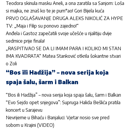
Teodora skinula masku Aneli, a ona zaratila sa Sanjom: Loša
si majka, ne znaš ko te je pum*ao! Gori Bijela kuća
PRVO OGLAŠAVANJE DRUGA ALEKS NIKOLIĆ ZA HYPE
TV: „Maja i Filip su ponovo zajedno!“
Anđela i Gastoz zapečatili svoje učešće u rijalitiju dvije
sedmice prije finala!
„RASPITIVAO SE DA LI IMAM PARA I KOLIKO MI STAN
IMA KVADRATA“ Matea Stanković otkrila šokantne stvari
o Zoli
“Bos ili Hadžija” – nova serija koja
spaja šalu, šarm i Balkan
“Bos ili Hadžija” – nova serija koja spaja šalu, šarm i Balkan
“Evo Sejdo opet snjegova”: Supruga Halida Bešlića pratila
koncert u Sarajevu
Nevrijeme u Bihaću i Banjaluci: Vjetar nosio sve pred
sobom u Krajini (VIDEO)