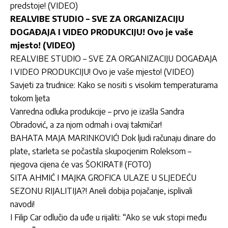
predstoje! (VIDEO)
REALVIBE STUDIO – SVE ZA ORGANIZACIJU
DOGAĐAJA I VIDEO PRODUKCIJU! Ovo je vaše
mjesto! (VIDEO)
REALVIBE STUDIO – SVE ZA ORGANIZACIJU DOGAĐAJA
I VIDEO PRODUKCIJU! Ovo je vaše mjesto! (VIDEO)
Savjeti za trudnice: Kako se nositi s visokim temperaturama
tokom ljeta
Vanredna odluka produkcije – prvo je izašla Sandra
Obradović, a za njom odmah i ovaj takmičar!
BAHATA MAJA MARINKOVIĆ! Dok ljudi računaju dinare do
plate, starleta se počastila skupocjenim Roleksom –
njegova cijena će vas ŠOKIRATI! (FOTO)
SITA AHMIĆ I MAJKA GROFICA ULAZE U SLJEDEĆU
SEZONU RIJALITIJA?! Aneli dobija pojačanje, isplivali
navodi!
I Filip Car odlučio da uđe u rijaliti: “Ako se vuk stopi među