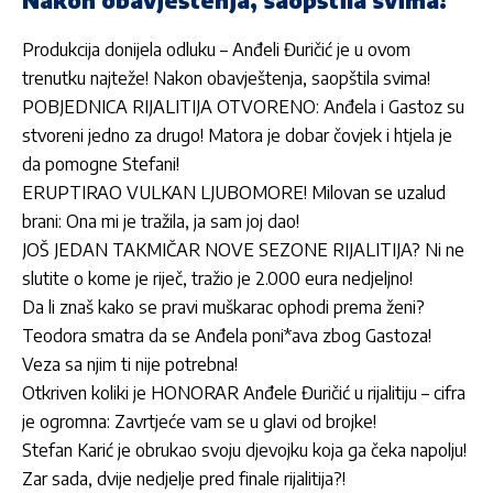
Produkcija donijela odluku – Anđeli Đuričić je u ovom
trenutku najteže! Nakon obavještenja, saopštila svima!
POBJEDNICA RIJALITIJA OTVORENO: Anđela i Gastoz su
stvoreni jedno za drugo! Matora je dobar čovjek i htjela je
da pomogne Stefani!
ERUPTIRAO VULKAN LJUBOMORE! Milovan se uzalud
brani: Ona mi je tražila, ja sam joj dao!
JOŠ JEDAN TAKMIČAR NOVE SEZONE RIJALITIJA? Ni ne
slutite o kome je riječ, tražio je 2.000 eura nedjeljno!
Da li znaš kako se pravi muškarac ophodi prema ženi?
Teodora smatra da se Anđela poni*ava zbog Gastoza!
Veza sa njim ti nije potrebna!
Otkriven koliki je HONORAR Anđele Đuričić u rijalitiju – cifra
je ogromna: Zavrtjeće vam se u glavi od brojke!
Stefan Karić je obrukao svoju djevojku koja ga čeka napolju!
Zar sada, dvije nedjelje pred finale rijalitija?!