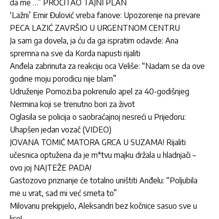
da me …” PROČITAO TAJNI PLAN
‘Lažni’ Emir Đulović vreba fanove: Upozorenje na prevare
PECA LAZIĆ ZAVRŠIO U URGENTNOM CENTRU
Ja sam ga dovela, ja ću da ga ispratim odavde: Ana
spremna na sve da Korda napusti rijaliti
Anđela zabrinuta za reakciju oca Veliše: “Nadam se da ove
godine moju porodicu nije blam”
Udruženje Pomozi.ba pokrenulo apel za 40-godišnjeg
Nermina koji se trenutno bori za život
Oglasila se policija o saobraćajnoj nesreći u Prijedoru:
Uhapšen jedan vozač (VIDEO)
JOVANA TOMIĆ MATORA GRCA U SUZAMA! Rijaliti
učesnica optužena da je m*tvu majku držala u hladnjači –
ovo joj NAJTEŽE PADA!
Gastozovo priznanje će totalno uništiti Anđelu: “Poljubila
me u vrat, sad mi već smeta to”
Milovanu prekipjelo, Aleksandri bez kočnice sasuo sve u
lice!