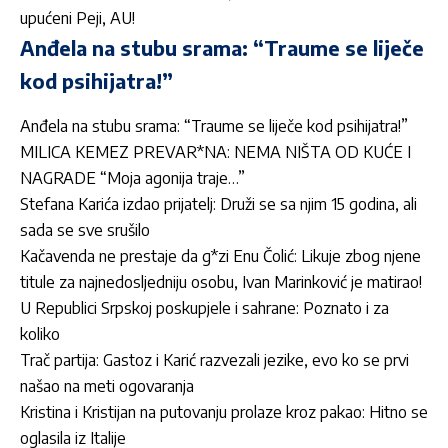
upućeni Peji, AU!
Anđela na stubu srama: “Traume se liječe
kod psihijatra!”
Anđela na stubu srama: “Traume se liječe kod psihijatra!”
MILICA KEMEZ PREVAR*NA: NEMA NIŠTA OD KUĆE I
NAGRADE “Moja agonija traje…”
Stefana Karića izdao prijatelj: Druži se sa njim 15 godina, ali
sada se sve srušilo
Kačavenda ne prestaje da g*zi Enu Čolić: Likuje zbog njene
titule za najnedosljedniju osobu, Ivan Marinković je matirao!
U Republici Srpskoj poskupjele i sahrane: Poznato i za
koliko
Trač partija: Gastoz i Karić razvezali jezike, evo ko se prvi
našao na meti ogovaranja
Kristina i Kristijan na putovanju prolaze kroz pakao: Hitno se
oglasila iz Italije