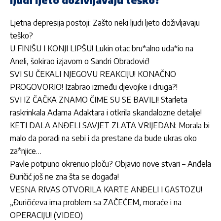
Ljetna depresija postoji: Zašto neki ljudi ljeto doživljavaju
teško?
U FINIŠU I KONJI LIPŠU! Lukin otac bru*alno uda*io na
Aneli, šokirao izjavom o Sandri Obradović!
SVI SU ČEKALI NJEGOVU REAKCIJU! KONAČNO
PROGOVORIO! Izabrao između djevojke i druga?!
SVI IZ ČAČKA ZNAMO ČIME SU SE BAVILI! Starleta
raskrinkala Adama Adaktara i otkrila skandalozne detalje!
KETI DALA ANĐELI SAVJET ZLATA VRIJEDAN: Morala bi
malo da poradi na sebi i da prestane da bude ukras oko
za*njice…
Pavle potpuno okrenuo ploču? Objavio nove stvari – Anđela
Đuričić još ne zna šta se događa!
VESNA RIVAS OTVORILA KARTE ANĐELI I GASTOZU!
„Đuričićeva ima problem sa ZAČEĆEM, moraće i na
OPERACIJU! (VIDEO)