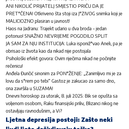
ANI NIKOLIĆ PRIJATELJ SMJESTIO PRIČU DA JE
PRET*ČENA! Otkriveno šta stoji iza J*ZIVOG snimka koji je
MALICIOZNO plasiran u javnost!
Haos na Jadranu: Trajekt udario u dva broda – jedan
potonuo! SNAŽNO NEVRIJEME POGODILO SPLIT
JA SAM ZA NJU INSTITUCIJA: Luka isponiž*vao Aneli, pa je
obrisao iz života kao da nikad nije postojala
Psihološki efekt govora: Ovim riječima nikad ne počinjite
rečenicu!
Anđela Đuričić sinonim za PON*ŽENJE: „Zanimljivo mi je za
lovu da s*rem po tebi“ Gastoz je zakucao za samo dno,
ona završila u SUZAMA!
Dnevni horoskop za utorak, 8. juli 2025: Bik se opušta sa
voljenom osobom, Raku finansijski priliv, Blizanci nikog ne
ostavljaju ravnodušnim, a Vi?
Ljetna depresija postoji: Zašto neki
ljudi ljeto doživljavaju teško?