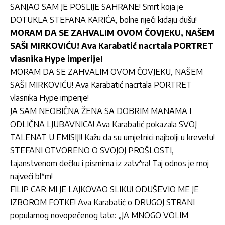
SANJAO SAM JE POSLIJE SAHRANE! Smrt koja je
DOTUKLA STEFANA KARIĆA, bolne riječi kidaju dušu!
MORAM DA SE ZAHVALIM OVOM ČOVJEKU, NAŠEM
SAŠI MIRKOVIĆU! Ava Karabatić nacrtala PORTRET
vlasnika Hype imperije!
MORAM DA SE ZAHVALIM OVOM ČOVJEKU, NAŠEM
SAŠI MIRKOVIĆU! Ava Karabatić nacrtala PORTRET
vlasnika Hype imperije!
JA SAM NEOBIČNA ŽENA SA DOBRIM MANAMA I
ODLIČNA LJUBAVNICA! Ava Karabatić pokazala SVOJ
TALENAT U EMISIJI! Kažu da su umjetnici najbolji u krevetu!
STEFANI OTVORENO O SVOJOJ PROŠLOSTI,
tajanstvenom dečku i pismima iz zatv*ra! Taj odnos je moj
najveći bl*m!
FILIP CAR MI JE LAJKOVAO SLIKU! ODUŠEVIO ME JE
IZBOROM FOTKE! Ava Karabatić o DRUGOJ STRANI
popularnog novopečenog tate: „JA MNOGO VOLIM