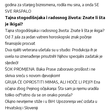
godina za starijeg biznismena, rodila mu sina, a onda SE
SVE RASPALO
Tajna stogodišnjaka i radosnog života: Znate li šta
je ikigai?
Tajna stogodišnjaka i radosnog života: Znate li šta je ikigai?
Od 7. jula za jedan vatreni horoskopski znak počinje
finansijski procvat
Dva rijaliti veterana ušetala su u studio: Produkcija ih je
uvela na iznenađenje prisutnih! Njihov specijalni zadatak je
sljedeći!
ŠOK PROMJENA: Baka Prase zaboravio prošlost i ne
skriva sreću s novom djevojkom!
GRUJA ĆE OPROSTITI MIMAS, ALI HOĆE LI PEJI?! Ena
očajna zbog Pejinog očijukanja: Šta sam ja njemu uradila
toliko od*ratno da se on onako ponaša?
Olujno nevrijeme stiže i u BiH: Upozorenja već izdata u
Hrvatskoj i Sloveniji