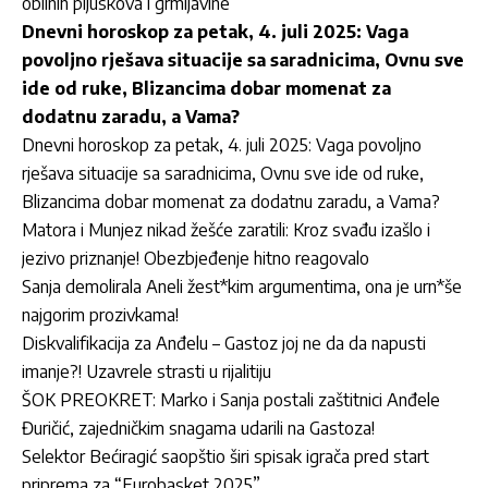
obilnih pljuskova i grmljavine
Dnevni horoskop za petak, 4. juli 2025: Vaga
povoljno rješava situacije sa saradnicima, Ovnu sve
ide od ruke, Blizancima dobar momenat za
dodatnu zaradu, a Vama?
Dnevni horoskop za petak, 4. juli 2025: Vaga povoljno
rješava situacije sa saradnicima, Ovnu sve ide od ruke,
Blizancima dobar momenat za dodatnu zaradu, a Vama?
Matora i Munjez nikad žešće zaratili: Kroz svađu izašlo i
jezivo priznanje! Obezbjeđenje hitno reagovalo
Sanja demolirala Aneli žest*kim argumentima, ona je urn*še
najgorim prozivkama!
Diskvalifikacija za Anđelu – Gastoz joj ne da da napusti
imanje?! Uzavrele strasti u rijalitiju
ŠOK PREOKRET: Marko i Sanja postali zaštitnici Anđele
Đuričić, zajedničkim snagama udarili na Gastoza!
Selektor Bećiragić saopštio širi spisak igrača pred start
priprema za “Eurobasket 2025”