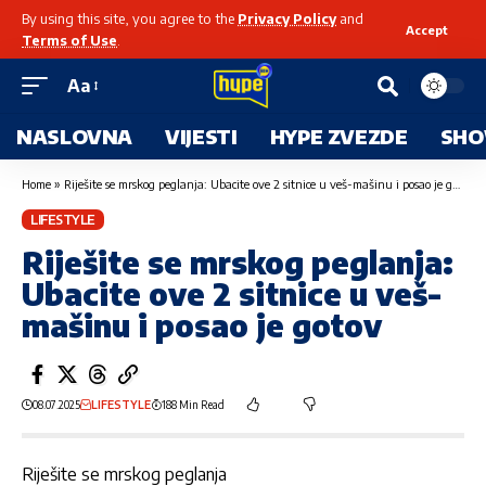
By using this site, you agree to the
Privacy Policy
and
Accept
Terms of Use
.
Aa
NASLOVNA
VIJESTI
HYPE ZVEZDE
SHO
Home
»
Riješite se mrskog peglanja: Ubacite ove 2 sitnice u veš-mašinu i posao je gotov
LIFESTYLE
Riješite se mrskog peglanja:
Ubacite ove 2 sitnice u veš-
mašinu i posao je gotov
08.07.2025
LIFESTYLE
188 Min Read
Riješite se mrskog peglanja