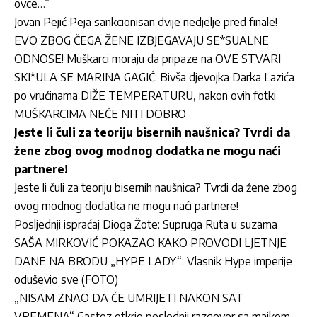
ovce…”
Jovan Pejić Peja sankcionisan dvije nedjelje pred finale!
EVO ZBOG ČEGA ŽENE IZBJEGAVAJU SE*SUALNE
ODNOSE! Muškarci moraju da pripaze na OVE STVARI
SKI*ULA SE MARINA GAGIĆ: Bivša djevojka Darka Lazića
po vrućinama DIŽE TEMPERATURU, nakon ovih fotki
MUŠKARCIMA NEĆE NITI DOBRO
Jeste li čuli za teoriju bisernih naušnica? Tvrdi da
žene zbog ovog modnog dodatka ne mogu naći
partnere!
Jeste li čuli za teoriju bisernih naušnica? Tvrdi da žene zbog
ovog modnog dodatka ne mogu naći partnere!
Posljednji ispraćaj Dioga Žote: Supruga Ruta u suzama
SAŠA MIRKOVIĆ POKAZAO KAKO PROVODI LJETNJE
DANE NA BRODU „HYPE LADY“: Vlasnik Hype imperije
oduševio sve (FOTO)
„NISAM ZNAO DA ĆE UMRIJETI NAKON SAT
VREMENA“ Gastoz otkrio poslednji razgovor sa majkom,