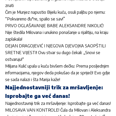
znati
Čim je Munjez napustio Bijelu kuću, osuli paljbu po njemu:
“Pokvareno đu*re, spalio se sav!”
PRVO OGLAŠAVANJE BABE ALEKSANDRE NIKOLIĆ!
Nije štedila Milovana i unukino ponašanje u rijalitiju, na kraju
zaplakala!
DEJAN DRAGOJEVIĆ I NJEGOVA DJEVOJKA SAOPŠTILI
SRETNE VIJESTI! Ovu stvar su dugo čekali: „Snovi se
ostvaruju!“
Miljana Kulić upala u kuću bivšem dečku: Prema posljednjim
informacijama, njegov deda pokušao da je spriječi! Evo gdje
se sada nalazi i šta Marija kaže!
Najjednostavniji trik za mršavljenje:
Isprobajte ga već danas!
Najjednostavniji trik za mršavljenje: Isprobajte ga već danas!
MILOSAVA VAN KONTROLE! Čula da Milovan i Aleksandra