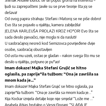
Snimak Anđele Đuričić se širi poput groma na interentu –
ljudi su zaprepašteni: Javile su se prve teorije šta joj se
dešava!
Od ovog papira strahuju: Stefani i Matoroj se ne piše dobro!
Evo šta se pojavilo u rijalitiju, kamera zabilježila!
JELENA KARLEUŠA PROLAZI KROZ HO*OR! Evo šta se
sada desilo pjevačici, nije mogla ni da nasluti!
U saobraćajnoj nesreći kod Semizovca povrijeđene dvije
osobe, saobraćaj obustavljen
Od usta mu uzeli, ostao je gladan – nakon svega što mu se
desilo u rijalitiju, potpuno je pu*ao!
Imam dokaze! Majka Stefani Grujić se hitno
oglasila, pa zaprije*ila tužbom: “Ona je završila sa
mnom kada je…”
Imam dokaze! Majka Stefani Grujić se hitno oglasila, pa
zaprije*ila tužbom: “Ona je završila sa mnom kada je…”
Kija Kockar iznijela detalje koje nije smjela! “Lože me …”
Anabela Atijas brutalno o Vesni Đogani: “SLAĐA JE