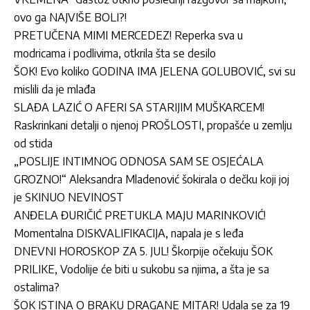
ovo ga NAJVIŠE BOLI?!
PRETUČENA MIMI MERCEDEZ! Reperka sva u
modricama i podlivima, otkrila šta se desilo
ŠOK! Evo koliko GODINA IMA JELENA GOLUBOVIĆ, svi su
mislili da je mlađa
SLAĐA LAZIĆ O AFERI SA STARIJIM MUŠKARCEM!
Raskrinkani detalji o njenoj PROŠLOSTI, propašće u zemlju
od stida
„POSLIJE INTIMNOG ODNOSA SAM SE OSJEĆALA
GROZNO!“ Aleksandra Mladenović šokirala o dečku koji joj
je SKINUO NEVINOST
ANĐELA ĐURIČIĆ PRETUKLA MAJU MARINKOVIĆ!
Momentalna DISKVALIFIKACIJA, napala je s leđa
DNEVNI HOROSKOP ZA 5. JUL! Škorpije očekuju ŠOK
PRILIKE, Vodolije će biti u sukobu sa njima, a šta je sa
ostalima?
ŠOK ISTINA O BRAKU DRAGANE MITAR! Udala se za 19