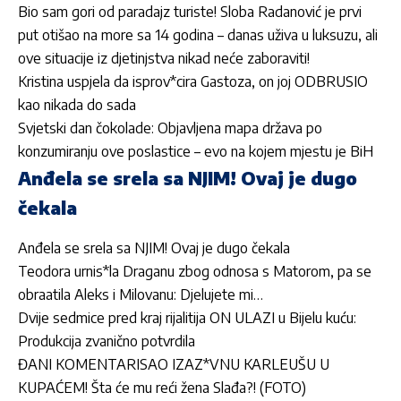
Bio sam gori od paradajz turiste! Sloba Radanović je prvi
put otišao na more sa 14 godina – danas uživa u luksuzu, ali
ove situacije iz djetinjstva nikad neće zaboraviti!
Kristina uspjela da isprov*cira Gastoza, on joj ODBRUSIO
kao nikada do sada
Svjetski dan čokolade: Objavljena mapa država po
konzumiranju ove poslastice – evo na kojem mjestu je BiH
Anđela se srela sa NJIM! Ovaj je dugo
čekala
Anđela se srela sa NJIM! Ovaj je dugo čekala
Teodora urnis*la Draganu zbog odnosa s Matorom, pa se
obraatila Aleks i Milovanu: Djelujete mi…
Dvije sedmice pred kraj rijalitija ON ULAZI u Bijelu kuću:
Produkcija zvanično potvrdila
ĐANI KOMENTARISAO IZAZ*VNU KARLEUŠU U
KUPAĆEM! Šta će mu reći žena Slađa?! (FOTO)