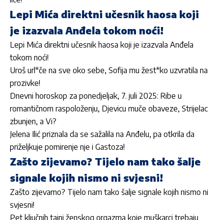
Lepi Mića direktni učesnik haosa koji
je izazvala Anđela tokom noći!
Lepi Mića direktni učesnik haosa koji je izazvala Anđela
tokom noći!
Uroš url*če na sve oko sebe, Sofija mu žest*ko uzvratila na
prozivke!
Dnevni horoskop za ponedjeljak, 7. juli 2025: Ribe u
romantičnom raspoloženju, Djevicu muče obaveze, Strijelac
zbunjen, a Vi?
Jelena Ilić priznala da se sažalila na Anđelu, pa otkrila da
priželjkuje pomirenje nje i Gastoza!
Zašto zijevamo? Tijelo nam tako šalje
signale kojih nismo ni svjesni!
Zašto zijevamo? Tijelo nam tako šalje signale kojih nismo ni
svjesni!
Pet ključnih tajni ženskog orgazma koje muškarci trebaju