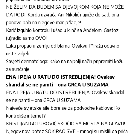
NE ŽELIM DA BUDEM SA DJEVOJKOM KOJA NE MOŽE
DA RODI: Korda uzvraća Ani Nikolić najniže do sad, ona
ponovo pala na njegove manip*lacije!
Karić izgubio kontrolu i ušao u klinč sa Anđelom: Gastoz
(u)radio samo OVO!
Luka propao u zemlju od blama: Ovakvu f*liražu odavno
niste vidjeli
Savjeti dermatologa: Kako na najbolji način pripremiti kožu
za sunčanje
ENA I PEJA U RATU DO ISTREBLJENJA! Ovakav
skandal se ne pamti – ona GRCA U SUZAMA
ENA I PEJA U RATU DO ISTREBLJENJA! Ovakav skandal
se ne pamti – ona GRCA U SUZAMA
Najveće svjetske sile bore se za podvodne kablove: Ko
kontroliše internet?
KRISTIJAN GOLUBOVIĆ SKOČIO SA MOSTA NA GLAVU!
Njegov novi potez ŠOKIRAO SVE – mnogi su mislili da priča