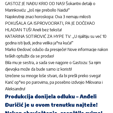
GASTOZ JE NAĐU KRIO OD NAS! Šokantni detalji o
Marinkoviću: „Još nije prebolIo Naidu!“
Najokrutniji znaci horoskopa: Ova 3 nemaju milosti
POKUŠALA GA ISPROVOCIRATI, PA JE DOČEKAO
HLADAN TUŠ! Aneli bez teksta!
KATARINA SOTIROVIĆ ZA HYPE TV: „U rijalitiju su već 10
godina isti ljudi, jedna velika ja*na kuća!“
Marko Đedović odučio da presiječe! Nove informacije nakon
teških optužbi da se prodao!
Bila mu je sestra, a sada sve najgore o Gastozu: Sa njim
djevojka može da bude samo iz koristi!
Izrečene su mnoge loše stvari, da bi prešli preko svega!
Karić op*eo po parovima, pa posebno izdvojio Milovana i
Aleksandru!
Produkcija donijela odluku – Anđeli
Đuričić je u ovom trenutku najteže!
Nakon obavještenja, saopštila svima!