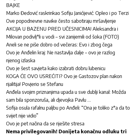
BAJKE
Marko Đedović raskrinkao Sofiju Janićijević: Opleo i po Terzi
Ove popodnevne navike često sabotiraju mršavljenje
AKCIJA U BAZENU PRED UČESNICIMA! Aleksandra i
Milovan podivlj*li u vodi – svi zanijemili od šoka (FOTO)
Aneli se ne piše dobro od večeras: Evo i zbog čega
Ovo je Anđelin kraj: Ne nastavlja dalje – ovo je razlog
njenog izlaska
Ovo je šest savjeta kako izabrati dobru lubenicu
KOGA ĆE OVO USREĆITI? Ovo je Gastozov plan nakon
rijalitija! Povjerio se Stefanu
Anđela svojim priznanjima upada u sve dublji kanal: Možda
sam bila sponzoruša, ali djevojka Pavlu …
Sofija osula rafalnu paljbu po Anđeli: “Ona je toliko z*a da to
svijet nije vidio”
Ovo je pet načina da se riješite stresa
Nema privilegovanih! Donijeta konačnu odluku tri