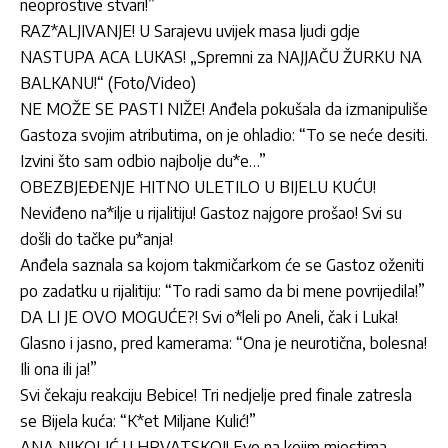
neoprostive stvari!”
RAZ*ALJIVANJE! U Sarajevu uvijek masa ljudi gdje
NASTUPA ACA LUKAS! „Spremni za NAJJAČU ŽURKU NA
BALKANU!“ (Foto/Video)
NE MOŽE SE PASTI NIŽE! Anđela pokušala da izmanipuliše
Gastoza svojim atributima, on je ohladio: “To se neće desiti.
Izvini što sam odbio najbolje du*e…”
OBEZBJEĐENJE HITNO ULETILO U BIJELU KUĆU!
Neviđeno na*ilje u rijalitiju! Gastoz najgore prošao! Svi su
došli do tačke pu*anja!
Anđela saznala sa kojom takmičarkom će se Gastoz oženiti
po zadatku u rijalitiju: “To radi samo da bi mene povrijedila!”
DA LI JE OVO MOGUĆE?! Svi o*leli po Aneli, čak i Luka!
Glasno i jasno, pred kamerama: “Ona je neurotična, bolesna!
Ili ona ili ja!”
Svi čekaju reakciju Bebice! Tri nedjelje pred finale zatresla
se Bijela kuća: “K*et Miljane Kulić!”
ANA NIKOLIĆ U HRVATSKOJ! Evo na kojim mjestima