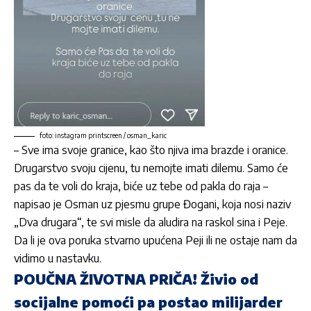
foto: instagram printscreen / osman_karic
– Sve ima svoje granice, kao što njiva ima brazde i oranice.
Drugarstvo svoju cijenu, tu nemojte imati dilemu. Samo će
pas da te voli do kraja, biće uz tebe od pakla do raja –
napisao je Osman uz pjesmu grupe Đogani, koja nosi naziv
„Dva drugara“, te svi misle da aludira na raskol sina i Peje.
Da li je ova poruka stvarno upućena Peji ili ne ostaje nam da
vidimo u nastavku.
POUČNA ŽIVOTNA PRIČA! Živio od
socijalne pomoći pa postao milijarder