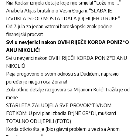
Kija Kockar iznijela detalje koje nije smjela! “Lože me …”
Anabela Atijas brutalno o Vesni Đogani: “SLAĐA JE
IZVUKLA ISPOD MOSTA I DALA JOJ HLJEB U RUKE“
Od 7. jula za jedan vatreni horoskopski znak počinje
finansijski procvat
Svi u nevjerici nakon OVIH RIJEČI! KORDA PONIZ*O
ANU NIKOLIĆ!
Svi u nevjerici nakon OVIH RIJEČI! KORDA PONIZ*O ANU
NIKOLIĆ!
Peja progovorio o svom odnosu sa Dudićem, napravio
poređenje njega i oca Zorana!
Zola otkrio detalje razgovora sa Miljanom Kulić! Tražila je od
mene …
STARLETA ZALUDJELA SVE PROVOK*TIVNOM
FOTKOM: U prvi plan izbacila B*JNE GR*DI, muškarci
TOTALNO ODLIJEPILI (FOTO)
Korda otkrio šta je (bio) glavni problem u vezi sa Anom: