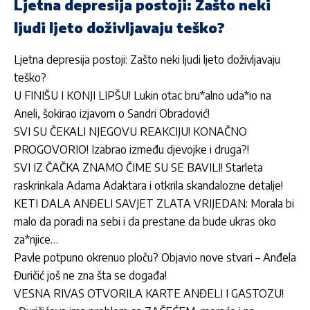
Ljetna depresija postoji: Zašto neki
ljudi ljeto doživljavaju teško?
Ljetna depresija postoji: Zašto neki ljudi ljeto doživljavaju
teško?
U FINIŠU I KONJI LIPŠU! Lukin otac bru*alno uda*io na
Aneli, šokirao izjavom o Sandri Obradović!
SVI SU ČEKALI NJEGOVU REAKCIJU! KONAČNO
PROGOVORIO! Izabrao između djevojke i druga?!
SVI IZ ČAČKA ZNAMO ČIME SU SE BAVILI! Starleta
raskrinkala Adama Adaktara i otkrila skandalozne detalje!
KETI DALA ANĐELI SAVJET ZLATA VRIJEDAN: Morala bi
malo da poradi na sebi i da prestane da bude ukras oko
za*njice…
Pavle potpuno okrenuo ploču? Objavio nove stvari – Anđela
Đuričić još ne zna šta se događa!
VESNA RIVAS OTVORILA KARTE ANĐELI I GASTOZU!