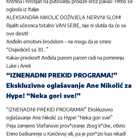
Kristina i Kristijan na putovanju prolaze kroz pakao: Hitno se
oglasila iz Italije
ALEKSANDRA NIKOLIĆ DOŽIVJELA NERVNI SLOM!
Rijaliti učesnica totalno VAN SEBE, nije ni slutila da će se
ovo desiti!
Anđelin emotivni brodolom – ne mogu da je smire:
“Osijedićeš sa 30…”
Kakav preokret! Anđela punom parom radi na pomirenju
Luke i Aneli
“IZNENADNI PREKID PROGRAMA!”
Ekskluzivno oglašavanje Ane Nikolić za
Hype! “Neka gori sve!”
“IZNENADNI PREKID PROGRAMA!” Ekskluzivno
oglašavanje Ane Nikolić za Hype! “Neka gori sve!”
Peja zamjerio Stefanovo prov*ciranje zbog k*cke, otkrio
Enino baškarenje u Karićevoj vili, pa je pon*zio kao nikad!