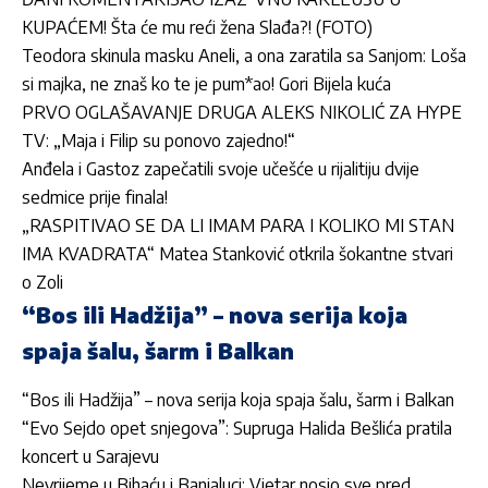
KUPAĆEM! Šta će mu reći žena Slađa?! (FOTO)
Teodora skinula masku Aneli, a ona zaratila sa Sanjom: Loša
si majka, ne znaš ko te je pum*ao! Gori Bijela kuća
PRVO OGLAŠAVANJE DRUGA ALEKS NIKOLIĆ ZA HYPE
TV: „Maja i Filip su ponovo zajedno!“
Anđela i Gastoz zapečatili svoje učešće u rijalitiju dvije
sedmice prije finala!
„RASPITIVAO SE DA LI IMAM PARA I KOLIKO MI STAN
IMA KVADRATA“ Matea Stanković otkrila šokantne stvari
o Zoli
“Bos ili Hadžija” – nova serija koja
spaja šalu, šarm i Balkan
“Bos ili Hadžija” – nova serija koja spaja šalu, šarm i Balkan
“Evo Sejdo opet snjegova”: Supruga Halida Bešlića pratila
koncert u Sarajevu
Nevrijeme u Bihaću i Banjaluci: Vjetar nosio sve pred