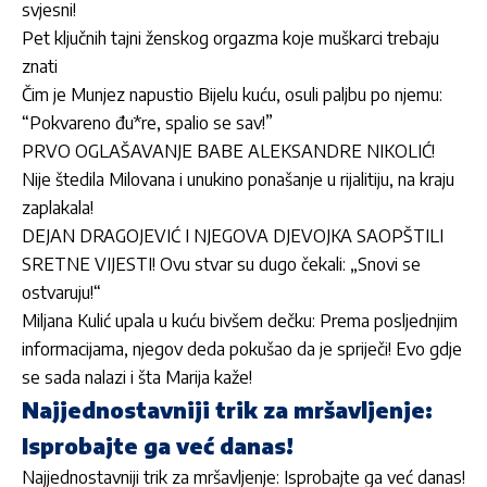
svjesni!
Pet ključnih tajni ženskog orgazma koje muškarci trebaju
znati
Čim je Munjez napustio Bijelu kuću, osuli paljbu po njemu:
“Pokvareno đu*re, spalio se sav!”
PRVO OGLAŠAVANJE BABE ALEKSANDRE NIKOLIĆ!
Nije štedila Milovana i unukino ponašanje u rijalitiju, na kraju
zaplakala!
DEJAN DRAGOJEVIĆ I NJEGOVA DJEVOJKA SAOPŠTILI
SRETNE VIJESTI! Ovu stvar su dugo čekali: „Snovi se
ostvaruju!“
Miljana Kulić upala u kuću bivšem dečku: Prema posljednjim
informacijama, njegov deda pokušao da je spriječi! Evo gdje
se sada nalazi i šta Marija kaže!
Najjednostavniji trik za mršavljenje:
Isprobajte ga već danas!
Najjednostavniji trik za mršavljenje: Isprobajte ga već danas!