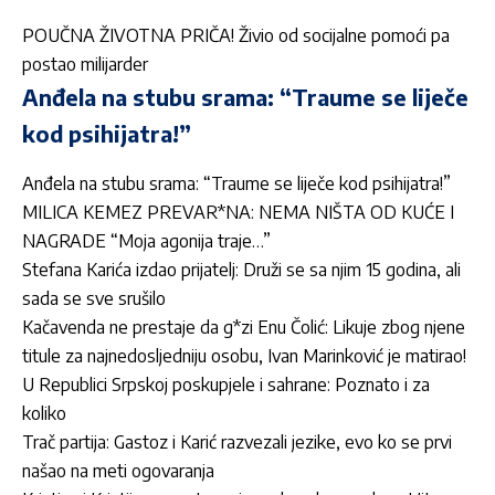
POUČNA ŽIVOTNA PRIČA! Živio od socijalne pomoći pa
postao milijarder
Anđela na stubu srama: “Traume se liječe
kod psihijatra!”
Anđela na stubu srama: “Traume se liječe kod psihijatra!”
MILICA KEMEZ PREVAR*NA: NEMA NIŠTA OD KUĆE I
NAGRADE “Moja agonija traje…”
Stefana Karića izdao prijatelj: Druži se sa njim 15 godina, ali
sada se sve srušilo
Kačavenda ne prestaje da g*zi Enu Čolić: Likuje zbog njene
titule za najnedosljedniju osobu, Ivan Marinković je matirao!
U Republici Srpskoj poskupjele i sahrane: Poznato i za
koliko
Trač partija: Gastoz i Karić razvezali jezike, evo ko se prvi
našao na meti ogovaranja