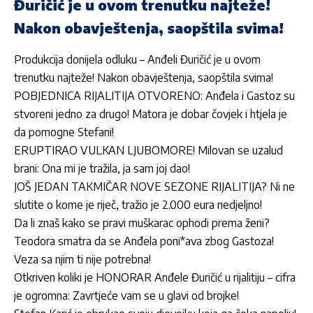
Đuričić je u ovom trenutku najteže!
Nakon obavještenja, saopštila svima!
Produkcija donijela odluku – Anđeli Đuričić je u ovom
trenutku najteže! Nakon obavještenja, saopštila svima!
POBJEDNICA RIJALITIJA OTVORENO: Anđela i Gastoz su
stvoreni jedno za drugo! Matora je dobar čovjek i htjela je
da pomogne Stefani!
ERUPTIRAO VULKAN LJUBOMORE! Milovan se uzalud
brani: Ona mi je tražila, ja sam joj dao!
JOŠ JEDAN TAKMIČAR NOVE SEZONE RIJALITIJA? Ni ne
slutite o kome je riječ, tražio je 2.000 eura nedjeljno!
Da li znaš kako se pravi muškarac ophodi prema ženi?
Teodora smatra da se Anđela poni*ava zbog Gastoza!
Veza sa njim ti nije potrebna!
Otkriven koliki je HONORAR Anđele Đuričić u rijalitiju – cifra
je ogromna: Zavrtjeće vam se u glavi od brojke!