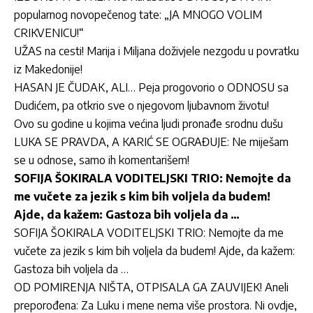
popularnog novopečenog tate: „JA MNOGO VOLIM
CRIKVENICU!“
UŽAS na cesti! Marija i Miljana doživjele nezgodu u povratku
iz Makedonije!
HASAN JE ČUDAK, ALI… Peja progovorio o ODNOSU sa
Dudićem, pa otkrio sve o njegovom ljubavnom životu!
Ovo su godine u kojima većina ljudi pronađe srodnu dušu
LUKA SE PRAVDA, A KARIĆ SE OGRAĐUJE: Ne miješam
se u odnose, samo ih komentarišem!
SOFIJA ŠOKIRALA VODITELJSKI TRIO: Nemojte da
me vučete za jezik s kim bih voljela da budem!
Ajde, da kažem: Gastoza bih voljela da …
SOFIJA ŠOKIRALA VODITELJSKI TRIO: Nemojte da me
vučete za jezik s kim bih voljela da budem! Ajde, da kažem:
Gastoza bih voljela da …
OD POMIRENJA NIŠTA, OTPISALA GA ZAUVIJEK! Aneli
preporođena: Za Luku i mene nema više prostora. Ni ovdje,