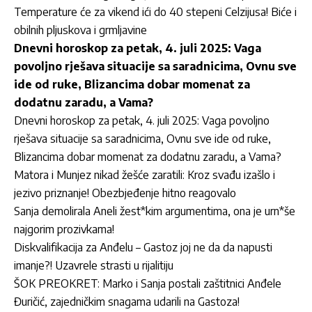
Temperature će za vikend ići do 40 stepeni Celzijusa! Biće i
obilnih pljuskova i grmljavine
Dnevni horoskop za petak, 4. juli 2025: Vaga
povoljno rješava situacije sa saradnicima, Ovnu sve
ide od ruke, Blizancima dobar momenat za
dodatnu zaradu, a Vama?
Dnevni horoskop za petak, 4. juli 2025: Vaga povoljno
rješava situacije sa saradnicima, Ovnu sve ide od ruke,
Blizancima dobar momenat za dodatnu zaradu, a Vama?
Matora i Munjez nikad žešće zaratili: Kroz svađu izašlo i
jezivo priznanje! Obezbjeđenje hitno reagovalo
Sanja demolirala Aneli žest*kim argumentima, ona je urn*še
najgorim prozivkama!
Diskvalifikacija za Anđelu – Gastoz joj ne da da napusti
imanje?! Uzavrele strasti u rijalitiju
ŠOK PREOKRET: Marko i Sanja postali zaštitnici Anđele
Đuričić, zajedničkim snagama udarili na Gastoza!