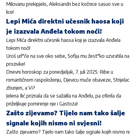
Milovanu prekipjelo, Aleksandri bez kočnice sasuo sve u
lice!
Lepi Mića direktni učesnik haosa koji
je izazvala Anđela tokom noći!
Lepi Mića direktni učesnik haosa koji je izazvala Anđela
tokom noći!
Uroš url*če na sve oko sebe, Sofija mu žest*ko uzvratila na
prozivke!
Dnevni horoskop za ponedjeljak, 7. juli 2025: Ribe u
romantičnom raspoloženju, Djevicu muče obaveze, Strijelac
zbunjen, a Vi?
Jelena Ilić priznala da se sažalila na Anđelu, pa otkrila da
priželjkuje pomirenje nje i Gastoza!
Zašto zijevamo? Tijelo nam tako šalje
signale kojih nismo ni svjesni!
Zašto zijevamo? Tijelo nam tako šalje signale kojih nismo ni