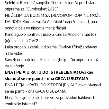
Selektor Bećiragić saopštio širi spisak igrača pred start
priprema za “Eurobasket 2025”
NE ŽELIM DA BUDEM SA DJEVOJKOM KOJA NE MOŽE
DA RODI: Korda uzvraća Ani Nikolić najniže do sad, ona
ponovo pala na njegove manip*lacije!
Karić izgubio kontrolu i ušao u klinč sa Anđelom: Gastoz
(u)radio samo OVO!
Luka propao u zemlju od blama: Ovakvu f*liražu odavno
niste vidjeli
Savjeti dermatologa: Kako na najbolji način pripremiti kožu
za sunčanje
ENA I PEJA U RATU DO ISTREBLJENJA! Ovakav
skandal se ne pamti – ona GRCA U SUZAMA
ENA I PEJA U RATU DO ISTREBLJENJA! Ovakav skandal
se ne pamti – ona GRCA U SUZAMA
Najveće svjetske sile bore se za podvodne kablove: Ko
kontroliše internet?