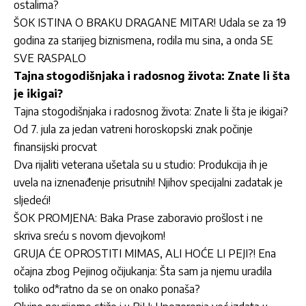
ostalima?
ŠOK ISTINA O BRAKU DRAGANE MITAR! Udala se za 19
godina za starijeg biznismena, rodila mu sina, a onda SE
SVE RASPALO
Tajna stogodišnjaka i radosnog života: Znate li šta
je ikigai?
Tajna stogodišnjaka i radosnog života: Znate li šta je ikigai?
Od 7. jula za jedan vatreni horoskopski znak počinje
finansijski procvat
Dva rijaliti veterana ušetala su u studio: Produkcija ih je
uvela na iznenađenje prisutnih! Njihov specijalni zadatak je
sljedeći!
ŠOK PROMJENA: Baka Prase zaboravio prošlost i ne
skriva sreću s novom djevojkom!
GRUJA ĆE OPROSTITI MIMAS, ALI HOĆE LI PEJI?! Ena
očajna zbog Pejinog očijukanja: Šta sam ja njemu uradila
toliko od*ratno da se on onako ponaša?