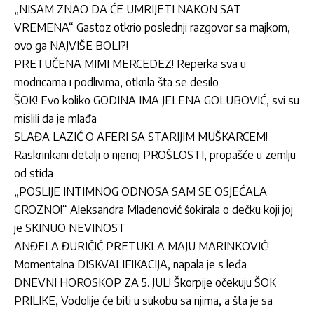
„NISAM ZNAO DA ĆE UMRIJETI NAKON SAT
VREMENA“ Gastoz otkrio poslednji razgovor sa majkom,
ovo ga NAJVIŠE BOLI?!
PRETUČENA MIMI MERCEDEZ! Reperka sva u
modricama i podlivima, otkrila šta se desilo
ŠOK! Evo koliko GODINA IMA JELENA GOLUBOVIĆ, svi su
mislili da je mlađa
SLAĐA LAZIĆ O AFERI SA STARIJIM MUŠKARCEM!
Raskrinkani detalji o njenoj PROŠLOSTI, propašće u zemlju
od stida
„POSLIJE INTIMNOG ODNOSA SAM SE OSJEĆALA
GROZNO!“ Aleksandra Mladenović šokirala o dečku koji joj
je SKINUO NEVINOST
ANĐELA ĐURIČIĆ PRETUKLA MAJU MARINKOVIĆ!
Momentalna DISKVALIFIKACIJA, napala je s leđa
DNEVNI HOROSKOP ZA 5. JUL! Škorpije očekuju ŠOK
PRILIKE, Vodolije će biti u sukobu sa njima, a šta je sa