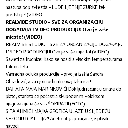
nastupa pop zvijezda – LUDE LJETNJE ŽURKE tek
predstoje! (VIDEO)
REALVIBE STUDIO – SVE ZA ORGANIZACIJU
DOGAĐAJA I VIDEO PRODUKCIJU! Ovo je vaše
mjesto! (VIDEO)
REALVIBE STUDIO – SVE ZA ORGANIZACIJU DOGAĐAJA
I VIDEO PRODUKCIJU! Ovo je vaše mjesto! (VIDEO)
Savjeti za trudnice: Kako se nositi s visokim temperaturama
tokom ljeta
Vanredna odluka produkcije – prvo je izašla Sandra
Obradović, a za njom odmah i ovaj takmičar!
BAHATA MAJA MARINKOVIĆ! Dok ljudi računaju dinare do
plate, starleta se počastila skupocjenim Roleksom –
njegova cijena će vas ŠOKIRATI! (FOTO)
SITA AHMIĆ I MAJKA GROFICA ULAZE U SLJEDEĆU
SEZONU RIJALITIJA?! Aneli dobija pojačanje, isplivali
navodi!