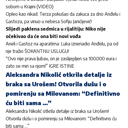
sobom u Krajini (VIDEO)
Opleo kao nikad: Terza pokušao da zakuca za dno Anđelu i
Gastoza, pa vinuo u nebesa Sofiju Janićijević!
Slijedi paklena sedmica u rijalitiju: Niko nije
očekivao da će ona biti novi vođa
Aneli i Gastoz na aparatima: Luka iznenadio Anđelu, pa od
nje tražio ŠOKANTNU USLUGU!
“Ovo nije prava ljubav, on je zaslijepljen sa 100.000 eura i
zato se miri sa njom!” IGRE ISTINE
Aleksandra Nikolić otkrila detalje iz
braka sa Urošem! Otvorila dušu i o
pomirenju sa Milovanom: “Definitivno
ću biti sama …”
Aleksandra Nikolić otkrila detalje iz braka sa Urošem!
Otvorila dušu i o pomirenju sa Milovanom: “Definitivno ću
biti sama …”