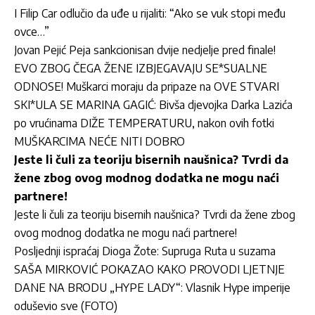
I Filip Car odlučio da uđe u rijaliti: “Ako se vuk stopi među
ovce…”
Jovan Pejić Peja sankcionisan dvije nedjelje pred finale!
EVO ZBOG ČEGA ŽENE IZBJEGAVAJU SE*SUALNE
ODNOSE! Muškarci moraju da pripaze na OVE STVARI
SKI*ULA SE MARINA GAGIĆ: Bivša djevojka Darka Lazića
po vrućinama DIŽE TEMPERATURU, nakon ovih fotki
MUŠKARCIMA NEĆE NITI DOBRO
Jeste li čuli za teoriju bisernih naušnica? Tvrdi da
žene zbog ovog modnog dodatka ne mogu naći
partnere!
Jeste li čuli za teoriju bisernih naušnica? Tvrdi da žene zbog
ovog modnog dodatka ne mogu naći partnere!
Posljednji ispraćaj Dioga Žote: Supruga Ruta u suzama
SAŠA MIRKOVIĆ POKAZAO KAKO PROVODI LJETNJE
DANE NA BRODU „HYPE LADY“: Vlasnik Hype imperije
oduševio sve (FOTO)