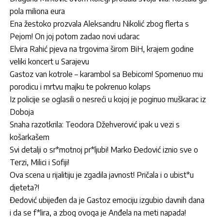
pola miliona eura
Ena žestoko prozvala Aleksandru Nikolić zbog flerta s
Pejom! On joj potom zadao novi udarac
Elvira Rahić pjeva na trgovima širom BiH, krajem godine
veliki koncert u Sarajevu
Gastoz van kotrole – karambol sa Bebicom! Spomenuo mu
porodicu i mrtvu majku te pokrenuo kolaps
Iz policije se oglasili o nesreći u kojoj je poginuo muškarac iz
Doboja
Snaha razotkrila: Teodora Džehverović ipak u vezi s
košarkašem
Svi detalji o sr*motnoj pr*ljubi! Marko Đedović iznio sve o
Terzi, Milici i Sofiji!
Ova scena u rijalitiju je zgadila javnost! Pričala i o ubist*u
djeteta?!
Đedović ubijeđen da je Gastoz emociju izgubio davnih dana
i da se f*lira, a zbog ovoga je Anđela na meti napada!