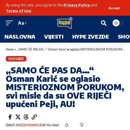
By using this site, you agree to the
Privacy Policy
and
Accept
Terms of Use
.
Aa
NASLOVNA
VIJESTI
HYPE ZVEZDE
SHO
Home
»
„SAMO ĆE PAS DA…“ Osman Karić se oglasio MISTERIOZNOM PORUKOM, svi misle da su OVE RIJEČI upućeni Peji, AU!
SHOWBIZ
„SAMO ĆE PAS DA…“
Osman Karić se oglasio
MISTERIOZNOM PORUKOM,
svi misle da su OVE RIJEČI
upućeni Peji, AU!
08.07.2025
SHOWBIZ
187 Min Read