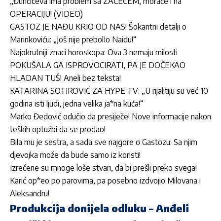
„Đuričićeva ima problem sa ZAČEĆEM, moraće i na
OPERACIJU! (VIDEO)
GASTOZ JE NAĐU KRIO OD NAS! Šokantni detalji o
Marinkoviću: „Još nije prebolIo Naidu!“
Najokrutniji znaci horoskopa: Ova 3 nemaju milosti
POKUŠALA GA ISPROVOCIRATI, PA JE DOČEKAO
HLADAN TUŠ! Aneli bez teksta!
KATARINA SOTIROVIĆ ZA HYPE TV: „U rijalitiju su već 10
godina isti ljudi, jedna velika ja*na kuća!“
Marko Đedović odučio da presiječe! Nove informacije nakon
teških optužbi da se prodao!
Bila mu je sestra, a sada sve najgore o Gastozu: Sa njim
djevojka može da bude samo iz koristi!
Izrečene su mnoge loše stvari, da bi prešli preko svega!
Karić op*eo po parovima, pa posebno izdvojio Milovana i
Aleksandru!
Produkcija donijela odluku – Anđeli