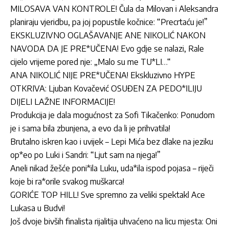
MILOSAVA VAN KONTROLE! Čula da Milovan i Aleksandra
planiraju vjeridbu, pa joj popustile kočnice: “Precrtaću je!”
EKSKLUZIVNO OGLAŠAVANJE ANE NIKOLIĆ NAKON
NAVODA DA JE PRE*UČENA! Evo gdje se nalazi, Rale
cijelo vrijeme pored nje: „Malo su me TU*LI…“
ANA NIKOLIĆ NIJE PRE*UČENA! Ekskluzivno HYPE
OTKRIVA: Ljuban Kovačević OSUĐEN ZA PEDO*ILIJU
DIJELI LAŽNE INFORMACIJE!
Produkcija je dala mogućnost za Sofi Tikačenko: Ponudom
je i sama bila zbunjena, a evo da li je prihvatila!
Brutalno iskren kao i uvijek – Lepi Mića bez dlake na jeziku
op*eo po Luki i Sandri: “Ljut sam na njega!”
Aneli nikad žešće poni*ila Luku, uda*ila ispod pojasa – riječi
koje bi ra*orile svakog muškarca!
GORIĆE TOP HILL! Sve spremno za veliki spektakl Ace
Lukasa u Budvi!
Još dvoje bivših finalista rijalitija uhvaćeno na licu mjesta: Oni