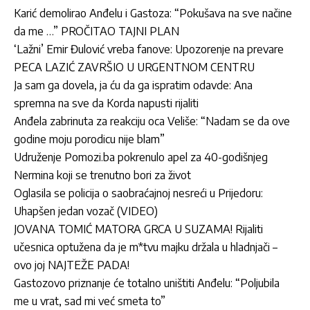
Karić demolirao Anđelu i Gastoza: “Pokušava na sve načine
da me …” PROČITAO TAJNI PLAN
‘Lažni’ Emir Đulović vreba fanove: Upozorenje na prevare
PECA LAZIĆ ZAVRŠIO U URGENTNOM CENTRU
Ja sam ga dovela, ja ću da ga ispratim odavde: Ana
spremna na sve da Korda napusti rijaliti
Anđela zabrinuta za reakciju oca Veliše: “Nadam se da ove
godine moju porodicu nije blam”
Udruženje Pomozi.ba pokrenulo apel za 40-godišnjeg
Nermina koji se trenutno bori za život
Oglasila se policija o saobraćajnoj nesreći u Prijedoru:
Uhapšen jedan vozač (VIDEO)
JOVANA TOMIĆ MATORA GRCA U SUZAMA! Rijaliti
učesnica optužena da je m*tvu majku držala u hladnjači –
ovo joj NAJTEŽE PADA!
Gastozovo priznanje će totalno uništiti Anđelu: “Poljubila
me u vrat, sad mi već smeta to”