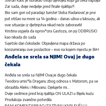
Stefan Karić je obrukao svoju djevojku koja ga čeka napolju!
Zar sada, dvije nedjelje pred finale rijalitija?!
Bio sam gori od paradajz turiste! Sloba Radanović je prvi
put otišao na more sa 14 godina – danas uživa u luksuzu, ali
ove situacije iz djetinjstva nikad neće zaboraviti!
Kristina uspjela da isprov*cira Gastoza, on joj ODBRUSIO
kao nikada do sada
Svjetski dan čokolade: Objavljena mapa država po
konzumiranju ove poslastice – evo na kojem mjestu je BiH
Anđela se srela sa NJIM! Ovaj je dugo
čekala
Anđela se srela sa NJIM! Ovaj je dugo čekala
Teodora urnis*la Draganu zbog odnosa s Matorom, pa se
obraatila Aleks i Milovanu: Djelujete mi…
Dvije sedmice pred kraj rijalitija ON ULAZI u Bijelu kuću:
Produkcija zvanično potvrdila
ĐANI KOMENTARISAO IZAZ*VNU KARLEUŠU U