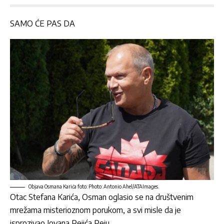
SAMO ĆE PAS DA
Objava Osmana Karića foto: Photo: Antonio Ahel/ATAImages.
Otac
Stefana Karića
,
Osman
oglasio se na društvenim
mrežama misterioznom porukom, a svi misle da je
isprozivao
Jovana Pejića Peju.