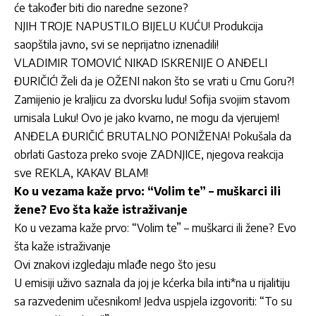
će također biti dio naredne sezone?
NJIH TROJE NAPUSTILO BIJELU KUĆU! Produkcija
saopštila javno, svi se neprijatno iznenadili!
VLADIMIR TOMOVIĆ NIKAD ISKRENIJE O ANĐELI
ĐURIČIĆ! Želi da je OŽENI nakon što se vrati u Crnu Goru?!
Zamijenio je kraljicu za dvorsku ludu! Sofija svojim stavom
urnisala Luku! Ovo je jako kvarno, ne mogu da vjerujem!
ANĐELA ĐURIČIĆ BRUTALNO PONIŽENA! Pokušala da
obrlati Gastoza preko svoje ZADNJICE, njegova reakcija
sve REKLA, KAKAV BLAM!
Ko u vezama kaže prvo: “Volim te” – muškarci ili
žene? Evo šta kaže istraživanje
Ko u vezama kaže prvo: “Volim te” – muškarci ili žene? Evo
šta kaže istraživanje
Ovi znakovi izgledaju mlađe nego što jesu
U emisiji uživo saznala da joj je kćerka bila inti*na u rijalitiju
sa razvedenim učesnikom! Jedva uspjela izgovoriti: “To su