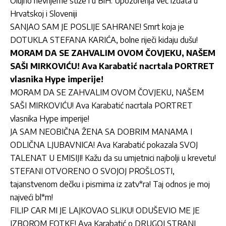
Olujno nevrijeme stiže i u BiH: Upozorenja već izdata u
Hrvatskoj i Sloveniji
SANJAO SAM JE POSLIJE SAHRANE! Smrt koja je
DOTUKLA STEFANA KARIĆA, bolne riječi kidaju dušu!
MORAM DA SE ZAHVALIM OVOM ČOVJEKU, NAŠEM
SAŠI MIRKOVIĆU! Ava Karabatić nacrtala PORTRET
vlasnika Hype imperije!
MORAM DA SE ZAHVALIM OVOM ČOVJEKU, NAŠEM
SAŠI MIRKOVIĆU! Ava Karabatić nacrtala PORTRET
vlasnika Hype imperije!
JA SAM NEOBIČNA ŽENA SA DOBRIM MANAMA I
ODLIČNA LJUBAVNICA! Ava Karabatić pokazala SVOJ
TALENAT U EMISIJI! Kažu da su umjetnici najbolji u krevetu!
STEFANI OTVORENO O SVOJOJ PROŠLOSTI,
tajanstvenom dečku i pismima iz zatv*ra! Taj odnos je moj
najveći bl*m!
FILIP CAR MI JE LAJKOVAO SLIKU! ODUŠEVIO ME JE
IZBOROM FOTKE! Ava Karabatić o DRUGOJ STRANI