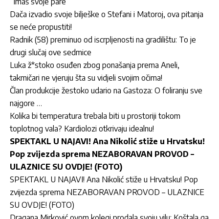
“Imaš svoje pare”
Dača izvadio svoje bilješke o Stefani i Matoroj, ova pitanja
se neće propustiti!
Radnik (58) preminuo od iscrpljenosti na gradilištu: To je
drugi slučaj ove sedmice
Luka ž*stoko osuđen zbog ponašanja prema Aneli,
takmičari ne vjeruju šta su vidjeli svojim očima!
Član produkcije žestoko udario na Gastoza: O foliranju sve
najgore …
Kolika bi temperatura trebala biti u prostoriji tokom
toplotnog vala? Kardiolozi otkrivaju idealnu!
SPEKTAKL U NAJAVI! Ana Nikolić stiže u Hrvatsku!
Pop zvijezda sprema NEZABORAVAN PROVOD –
ULAZNICE SU OVDJE! (FOTO)
SPEKTAKL U NAJAVI! Ana Nikolić stiže u Hrvatsku! Pop
zvijezda sprema NEZABORAVAN PROVOD – ULAZNICE
SU OVDJE! (FOTO)
Dragana Mirković ovom kolegi prodala svoju vilu: Koštala ga