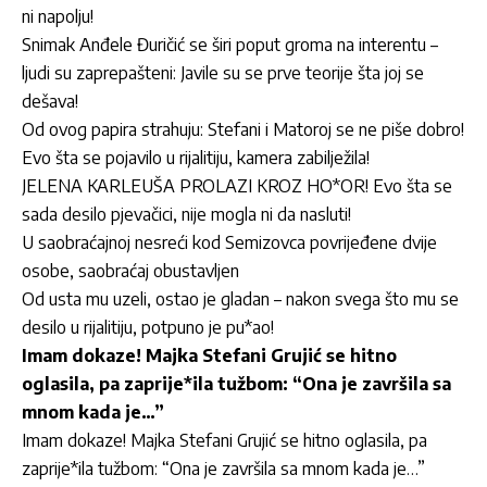
ni napolju!
Snimak Anđele Đuričić se širi poput groma na interentu –
ljudi su zaprepašteni: Javile su se prve teorije šta joj se
dešava!
Od ovog papira strahuju: Stefani i Matoroj se ne piše dobro!
Evo šta se pojavilo u rijalitiju, kamera zabilježila!
JELENA KARLEUŠA PROLAZI KROZ HO*OR! Evo šta se
sada desilo pjevačici, nije mogla ni da nasluti!
U saobraćajnoj nesreći kod Semizovca povrijeđene dvije
osobe, saobraćaj obustavljen
Od usta mu uzeli, ostao je gladan – nakon svega što mu se
desilo u rijalitiju, potpuno je pu*ao!
Imam dokaze! Majka Stefani Grujić se hitno
oglasila, pa zaprije*ila tužbom: “Ona je završila sa
mnom kada je…”
Imam dokaze! Majka Stefani Grujić se hitno oglasila, pa
zaprije*ila tužbom: “Ona je završila sa mnom kada je…”