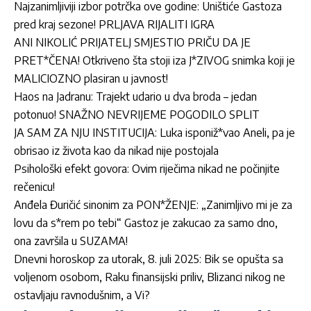
Najzanimljiviji izbor potrčka ove godine: Uništiće Gastoza
pred kraj sezone! PRLJAVA RIJALITI IGRA
ANI NIKOLIĆ PRIJATELJ SMJESTIO PRIČU DA JE
PRET*ČENA! Otkriveno šta stoji iza J*ZIVOG snimka koji je
MALICIOZNO plasiran u javnost!
Haos na Jadranu: Trajekt udario u dva broda – jedan
potonuo! SNAŽNO NEVRIJEME POGODILO SPLIT
JA SAM ZA NJU INSTITUCIJA: Luka isponiž*vao Aneli, pa je
obrisao iz života kao da nikad nije postojala
Psihološki efekt govora: Ovim riječima nikad ne počinjite
rečenicu!
Anđela Đuričić sinonim za PON*ŽENJE: „Zanimljivo mi je za
lovu da s*rem po tebi“ Gastoz je zakucao za samo dno,
ona završila u SUZAMA!
Dnevni horoskop za utorak, 8. juli 2025: Bik se opušta sa
voljenom osobom, Raku finansijski priliv, Blizanci nikog ne
ostavljaju ravnodušnim, a Vi?