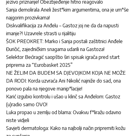
jezivo priznanje! Obezbjeđenje hitno reagovalo
Sanja demolirala Aneli žest*kim argumentima, ona je urn*še
najgorim prozivkama!
Diskvalifikacija za Anđelu – Gastoz joj ne da da napusti
imanje?! Uzavrele strasti u rijalitiju
ŠOK PREOKRET: Marko i Sanja postali zaštitnici Anđele
Đuričić, zajedničkim snagama udarili na Gastoza!
Selektor Bećiragić saopštio širi spisak igrača pred start
priprema za “Eurobasket 2025”
NE ŽELIM DA BUDEM SA DJEVOJKOM KOJA NE MOŽE
DA RODI: Korda uzvraća Ani Nikolić najniže do sad, ona
ponovo pala na njegove manip*lacije!
Karić izgubio kontrolu i ušao u klinč sa Anđelom: Gastoz
(u)radio samo OVO!
Luka propao u zemlju od blama: Ovakvu f*liražu odavno
niste vidjeli
Savjeti dermatologa: Kako na najbolji način pripremiti kožu
za sunčanje