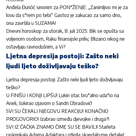
Anđela Đuričić sinonim za PON*ŽENJE: „Zanimljivo mi je za
lovu da s*rem po tebi“ Gastoz je zakucao za samo dno,
ona završila u SUZAMA!
Dnevni horoskop za utorak, 8. juli 2025: Bik se opušta sa
voljenom osobom, Raku finansijski priliv, Blizanci nikog ne
ostavljaju ravnodušnim, a Vi?
Ljetna depresija postoji: Zašto neki
ljudi ljeto doživljavaju teško?
Ljetna depresija postoji: Zašto neki ljudi ljeto doživljavaju
teško?
U FINIŠU I KONJI LIPŠU! Lukin otac bru*alno uda*io na
Aneli, šokirao izjavom o Sandri Obradović!
SVI SU ČEKALI NJEGOVU REAKCIJU! KONAČNO
PROGOVORIO! Izabrao između djevojke i druga?!
SVI IZ ČAČKA ZNAMO ČIME SU SE BAVILI! Starleta
raskrinkala Adama Adaktara i otkrila skandalozne detalje!