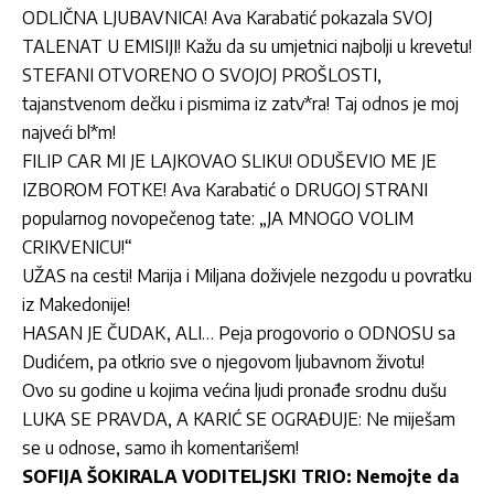
ODLIČNA LJUBAVNICA! Ava Karabatić pokazala SVOJ
TALENAT U EMISIJI! Kažu da su umjetnici najbolji u krevetu!
STEFANI OTVORENO O SVOJOJ PROŠLOSTI,
tajanstvenom dečku i pismima iz zatv*ra! Taj odnos je moj
najveći bl*m!
FILIP CAR MI JE LAJKOVAO SLIKU! ODUŠEVIO ME JE
IZBOROM FOTKE! Ava Karabatić o DRUGOJ STRANI
popularnog novopečenog tate: „JA MNOGO VOLIM
CRIKVENICU!“
UŽAS na cesti! Marija i Miljana doživjele nezgodu u povratku
iz Makedonije!
HASAN JE ČUDAK, ALI… Peja progovorio o ODNOSU sa
Dudićem, pa otkrio sve o njegovom ljubavnom životu!
Ovo su godine u kojima većina ljudi pronađe srodnu dušu
LUKA SE PRAVDA, A KARIĆ SE OGRAĐUJE: Ne miješam
se u odnose, samo ih komentarišem!
SOFIJA ŠOKIRALA VODITELJSKI TRIO: Nemojte da