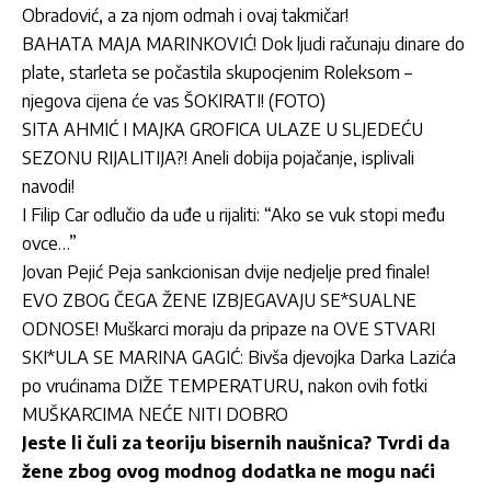
Obradović, a za njom odmah i ovaj takmičar!
BAHATA MAJA MARINKOVIĆ! Dok ljudi računaju dinare do
plate, starleta se počastila skupocjenim Roleksom –
njegova cijena će vas ŠOKIRATI! (FOTO)
SITA AHMIĆ I MAJKA GROFICA ULAZE U SLJEDEĆU
SEZONU RIJALITIJA?! Aneli dobija pojačanje, isplivali
navodi!
I Filip Car odlučio da uđe u rijaliti: “Ako se vuk stopi među
ovce…”
Jovan Pejić Peja sankcionisan dvije nedjelje pred finale!
EVO ZBOG ČEGA ŽENE IZBJEGAVAJU SE*SUALNE
ODNOSE! Muškarci moraju da pripaze na OVE STVARI
SKI*ULA SE MARINA GAGIĆ: Bivša djevojka Darka Lazića
po vrućinama DIŽE TEMPERATURU, nakon ovih fotki
MUŠKARCIMA NEĆE NITI DOBRO
Jeste li čuli za teoriju bisernih naušnica? Tvrdi da
žene zbog ovog modnog dodatka ne mogu naći