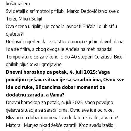
košarkašem
Svi detalji o sr*motnoj pr*ljubi! Marko Đedović iznio sve o
Terzi, Milici i Sofiji!
Ova scena u rijalitiju je zgadila javnost! Pričala i o ubist*u
djeteta?!
Đedović ubijeđen da je Gastoz emociju izgubio davnih dana
i da se f*lira, a zbog ovoga je Anđela na meti napada!
Temperature će za vikend ići do 40 stepeni Celzijusa! Biće i
obilnih pljuskova i grmljavine
Dnevni horoskop za petak, 4. juli 2025: Vaga
povoljno rješava situacije sa saradnicima, Ovnu sve
ide od ruke, Blizancima dobar momenat za
dodatnu zaradu, a Vama?
Dnevni horoskop za petak, 4. juli 2025: Vaga povoljno
rješava situacije sa saradnicima, Ovnu sve ide od ruke,
Blizancima dobar momenat za dodatnu zaradu, a Vama?
Matora i Munjez nikad žešće zaratili: Kroz svađu izašlo i