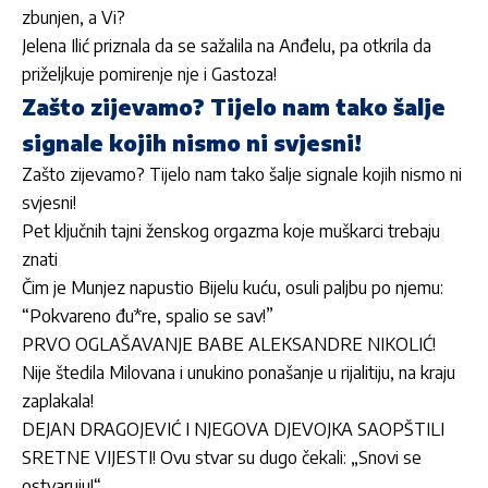
zbunjen, a Vi?
Jelena Ilić priznala da se sažalila na Anđelu, pa otkrila da
priželjkuje pomirenje nje i Gastoza!
Zašto zijevamo? Tijelo nam tako šalje
signale kojih nismo ni svjesni!
Zašto zijevamo? Tijelo nam tako šalje signale kojih nismo ni
svjesni!
Pet ključnih tajni ženskog orgazma koje muškarci trebaju
znati
Čim je Munjez napustio Bijelu kuću, osuli paljbu po njemu:
“Pokvareno đu*re, spalio se sav!”
PRVO OGLAŠAVANJE BABE ALEKSANDRE NIKOLIĆ!
Nije štedila Milovana i unukino ponašanje u rijalitiju, na kraju
zaplakala!
DEJAN DRAGOJEVIĆ I NJEGOVA DJEVOJKA SAOPŠTILI
SRETNE VIJESTI! Ovu stvar su dugo čekali: „Snovi se
ostvaruju!“