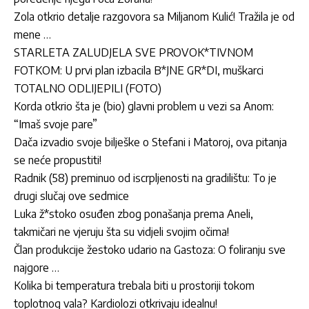
Zola otkrio detalje razgovora sa Miljanom Kulić! Tražila je od
mene …
STARLETA ZALUDJELA SVE PROVOK*TIVNOM
FOTKOM: U prvi plan izbacila B*JNE GR*DI, muškarci
TOTALNO ODLIJEPILI (FOTO)
Korda otkrio šta je (bio) glavni problem u vezi sa Anom:
“Imaš svoje pare”
Dača izvadio svoje bilješke o Stefani i Matoroj, ova pitanja
se neće propustiti!
Radnik (58) preminuo od iscrpljenosti na gradilištu: To je
drugi slučaj ove sedmice
Luka ž*stoko osuđen zbog ponašanja prema Aneli,
takmičari ne vjeruju šta su vidjeli svojim očima!
Član produkcije žestoko udario na Gastoza: O foliranju sve
najgore …
Kolika bi temperatura trebala biti u prostoriji tokom
toplotnog vala? Kardiolozi otkrivaju idealnu!