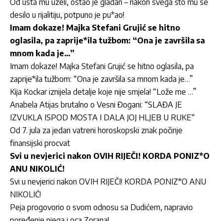
Od usta mu uzeli, ostao je gladan – nakon svega što mu se
desilo u rijalitiju, potpuno je pu*ao!
Imam dokaze! Majka Stefani Grujić se hitno
oglasila, pa zaprije*ila tužbom: “Ona je završila sa
mnom kada je…”
Imam dokaze! Majka Stefani Grujić se hitno oglasila, pa
zaprije*ila tužbom: “Ona je završila sa mnom kada je…”
Kija Kockar iznijela detalje koje nije smjela! “Lože me …”
Anabela Atijas brutalno o Vesni Đogani: “SLAĐA JE
IZVUKLA ISPOD MOSTA I DALA JOJ HLJEB U RUKE“
Od 7. jula za jedan vatreni horoskopski znak počinje
finansijski procvat
Svi u nevjerici nakon OVIH RIJEČI! KORDA PONIZ*O
ANU NIKOLIĆ!
Svi u nevjerici nakon OVIH RIJEČI! KORDA PONIZ*O ANU
NIKOLIĆ!
Peja progovorio o svom odnosu sa Dudićem, napravio
poređenje njega i oca Zorana!