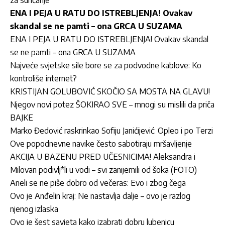
ENA I PEJA U RATU DO ISTREBLJENJA! Ovakav
skandal se ne pamti – ona GRCA U SUZAMA
ENA I PEJA U RATU DO ISTREBLJENJA! Ovakav skandal
se ne pamti – ona GRCA U SUZAMA
Najveće svjetske sile bore se za podvodne kablove: Ko
kontroliše internet?
KRISTIJAN GOLUBOVIĆ SKOČIO SA MOSTA NA GLAVU!
Njegov novi potez ŠOKIRAO SVE – mnogi su mislili da priča
BAJKE
Marko Đedović raskrinkao Sofiju Janićijević: Opleo i po Terzi
Ove popodnevne navike često sabotiraju mršavljenje
AKCIJA U BAZENU PRED UČESNICIMA! Aleksandra i
Milovan podivlj*li u vodi – svi zanijemili od šoka (FOTO)
Aneli se ne piše dobro od večeras: Evo i zbog čega
Ovo je Anđelin kraj: Ne nastavlja dalje – ovo je razlog
njenog izlaska
Ovo je šest savjeta kako izabrati dobru lubenicu