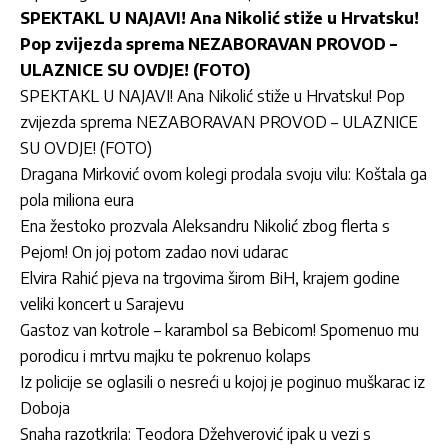
SPEKTAKL U NAJAVI! Ana Nikolić stiže u Hrvatsku!
Pop zvijezda sprema NEZABORAVAN PROVOD –
ULAZNICE SU OVDJE! (FOTO)
SPEKTAKL U NAJAVI! Ana Nikolić stiže u Hrvatsku! Pop
zvijezda sprema NEZABORAVAN PROVOD – ULAZNICE
SU OVDJE! (FOTO)
Dragana Mirković ovom kolegi prodala svoju vilu: Koštala ga
pola miliona eura
Ena žestoko prozvala Aleksandru Nikolić zbog flerta s
Pejom! On joj potom zadao novi udarac
Elvira Rahić pjeva na trgovima širom BiH, krajem godine
veliki koncert u Sarajevu
Gastoz van kotrole – karambol sa Bebicom! Spomenuo mu
porodicu i mrtvu majku te pokrenuo kolaps
Iz policije se oglasili o nesreći u kojoj je poginuo muškarac iz
Doboja
Snaha razotkrila: Teodora Džehverović ipak u vezi s