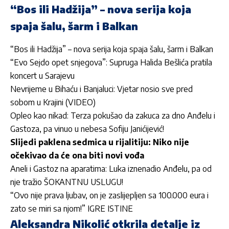
“Bos ili Hadžija” – nova serija koja
spaja šalu, šarm i Balkan
“Bos ili Hadžija” – nova serija koja spaja šalu, šarm i Balkan
“Evo Sejdo opet snjegova”: Supruga Halida Bešlića pratila
koncert u Sarajevu
Nevrijeme u Bihaću i Banjaluci: Vjetar nosio sve pred
sobom u Krajini (VIDEO)
Opleo kao nikad: Terza pokušao da zakuca za dno Anđelu i
Gastoza, pa vinuo u nebesa Sofiju Janićijević!
Slijedi paklena sedmica u rijalitiju: Niko nije
očekivao da će ona biti novi vođa
Aneli i Gastoz na aparatima: Luka iznenadio Anđelu, pa od
nje tražio ŠOKANTNU USLUGU!
“Ovo nije prava ljubav, on je zaslijepljen sa 100.000 eura i
zato se miri sa njom!” IGRE ISTINE
Aleksandra Nikolić otkrila detalje iz