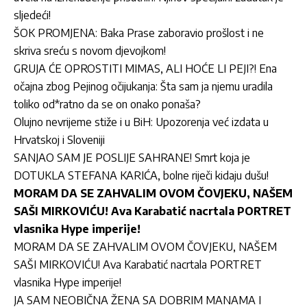
sljedeći!
ŠOK PROMJENA: Baka Prase zaboravio prošlost i ne
skriva sreću s novom djevojkom!
GRUJA ĆE OPROSTITI MIMAS, ALI HOĆE LI PEJI?! Ena
očajna zbog Pejinog očijukanja: Šta sam ja njemu uradila
toliko od*ratno da se on onako ponaša?
Olujno nevrijeme stiže i u BiH: Upozorenja već izdata u
Hrvatskoj i Sloveniji
SANJAO SAM JE POSLIJE SAHRANE! Smrt koja je
DOTUKLA STEFANA KARIĆA, bolne riječi kidaju dušu!
MORAM DA SE ZAHVALIM OVOM ČOVJEKU, NAŠEM
SAŠI MIRKOVIĆU! Ava Karabatić nacrtala PORTRET
vlasnika Hype imperije!
MORAM DA SE ZAHVALIM OVOM ČOVJEKU, NAŠEM
SAŠI MIRKOVIĆU! Ava Karabatić nacrtala PORTRET
vlasnika Hype imperije!
JA SAM NEOBIČNA ŽENA SA DOBRIM MANAMA I