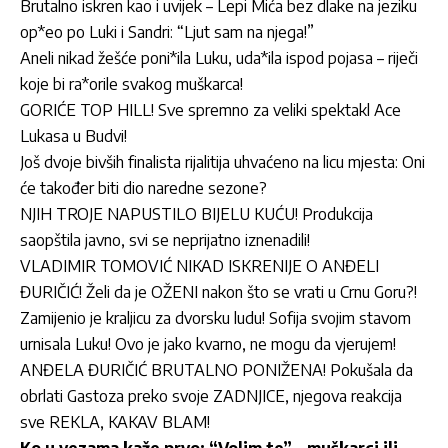
Brutalno iskren kao i uvijek – Lepi Mića bez dlake na jeziku
op*eo po Luki i Sandri: “Ljut sam na njega!”
Aneli nikad žešće poni*ila Luku, uda*ila ispod pojasa – riječi
koje bi ra*orile svakog muškarca!
GORIĆE TOP HILL! Sve spremno za veliki spektakl Ace
Lukasa u Budvi!
Još dvoje bivših finalista rijalitija uhvaćeno na licu mjesta: Oni
će također biti dio naredne sezone?
NJIH TROJE NAPUSTILO BIJELU KUĆU! Produkcija
saopštila javno, svi se neprijatno iznenadili!
VLADIMIR TOMOVIĆ NIKAD ISKRENIJE O ANĐELI
ĐURIČIĆ! Želi da je OŽENI nakon što se vrati u Crnu Goru?!
Zamijenio je kraljicu za dvorsku ludu! Sofija svojim stavom
urnisala Luku! Ovo je jako kvarno, ne mogu da vjerujem!
ANĐELA ĐURIČIĆ BRUTALNO PONIŽENA! Pokušala da
obrlati Gastoza preko svoje ZADNJICE, njegova reakcija
sve REKLA, KAKAV BLAM!
Ko u vezama kaže prvo: “Volim te” – muškarci ili