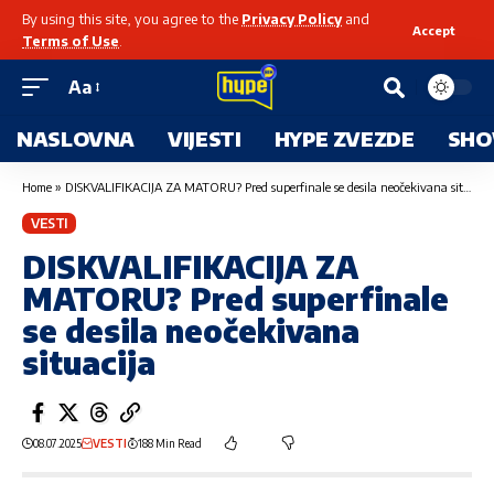
By using this site, you agree to the
Privacy Policy
and
Accept
Terms of Use
.
Aa
NASLOVNA
VIJESTI
HYPE ZVEZDE
SHO
Home
»
DISKVALIFIKACIJA ZA MATORU? Pred superfinale se desila neočekivana situacija
VESTI
DISKVALIFIKACIJA ZA
MATORU? Pred superfinale
se desila neočekivana
situacija
08.07.2025
VESTI
188 Min Read