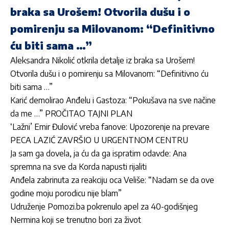
braka sa Urošem! Otvorila dušu i o
pomirenju sa Milovanom: “Definitivno
ću biti sama …”
Aleksandra Nikolić otkrila detalje iz braka sa Urošem!
Otvorila dušu i o pomirenju sa Milovanom: “Definitivno ću
biti sama …”
Karić demolirao Anđelu i Gastoza: “Pokušava na sve načine
da me …” PROČITAO TAJNI PLAN
‘Lažni’ Emir Đulović vreba fanove: Upozorenje na prevare
PECA LAZIĆ ZAVRŠIO U URGENTNOM CENTRU
Ja sam ga dovela, ja ću da ga ispratim odavde: Ana
spremna na sve da Korda napusti rijaliti
Anđela zabrinuta za reakciju oca Veliše: “Nadam se da ove
godine moju porodicu nije blam”
Udruženje Pomozi.ba pokrenulo apel za 40-godišnjeg
Nermina koji se trenutno bori za život