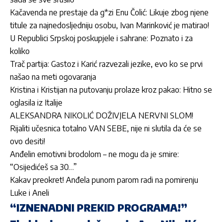
Kačavenda ne prestaje da g*zi Enu Čolić: Likuje zbog njene
titule za najnedosljedniju osobu, Ivan Marinković je matirao!
U Republici Srpskoj poskupjele i sahrane: Poznato i za
koliko
Trač partija: Gastoz i Karić razvezali jezike, evo ko se prvi
našao na meti ogovaranja
Kristina i Kristijan na putovanju prolaze kroz pakao: Hitno se
oglasila iz Italije
ALEKSANDRA NIKOLIĆ DOŽIVJELA NERVNI SLOM!
Rijaliti učesnica totalno VAN SEBE, nije ni slutila da će se
ovo desiti!
Anđelin emotivni brodolom – ne mogu da je smire:
“Osijedićeš sa 30…”
Kakav preokret! Anđela punom parom radi na pomirenju
Luke i Aneli
“IZNENADNI PREKID PROGRAMA!”