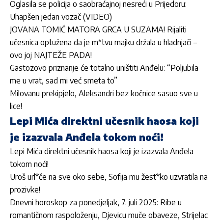
Oglasila se policija o saobraćajnoj nesreći u Prijedoru:
Uhapšen jedan vozač (VIDEO)
JOVANA TOMIĆ MATORA GRCA U SUZAMA! Rijaliti
učesnica optužena da je m*tvu majku držala u hladnjači –
ovo joj NAJTEŽE PADA!
Gastozovo priznanje će totalno uništiti Anđelu: “Poljubila
me u vrat, sad mi već smeta to”
Milovanu prekipjelo, Aleksandri bez kočnice sasuo sve u
lice!
Lepi Mića direktni učesnik haosa koji
je izazvala Anđela tokom noći!
Lepi Mića direktni učesnik haosa koji je izazvala Anđela
tokom noći!
Uroš url*če na sve oko sebe, Sofija mu žest*ko uzvratila na
prozivke!
Dnevni horoskop za ponedjeljak, 7. juli 2025: Ribe u
romantičnom raspoloženju, Djevicu muče obaveze, Strijelac