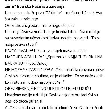
žene? Evo šta kaže istraživanje
Ko u vezama kaže prvo: “Volim te” – muškarci ili žene? Evo
šta kaže istraživanje
Ovi znakovi izgledaju mlađe nego što jesu
U emisiji uživo saznala da joj je kćerka bila inti*na u rijalitiju
sa razvedenim učesnikom! Jedva uspjela izgovoriti: “To su
neoprostive stvari!”
RAZ*ALJIVANJE! U Sarajevu uvijek masa ljudi gdje
NASTUPA ACA LUKAS! „Spremni za NAJJAČU ŽURKU NA
BALKANU!“ (Foto/Video)
NE MOŽE SE PASTI NIŽE! Anđela pokušala da izmanipuliše
Gastoza svojim atributima, on je ohladio: “To se neće desiti.
Izvini što sam odbio najbolje du*e…”
OBEZBJEĐENJE HITNO ULETILO U BIJELU KUĆU!
Neviđeno na*ilje u rijalitiju! Gastoz najgore prošao! Svi su
došli do tačke pu*anja!
Anđela saznala sa kojom takmičarkom će se Gastoz oženiti