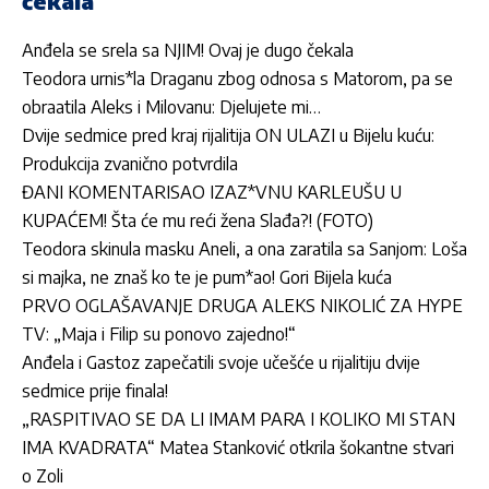
čekala
Anđela se srela sa NJIM! Ovaj je dugo čekala
Teodora urnis*la Draganu zbog odnosa s Matorom, pa se
obraatila Aleks i Milovanu: Djelujete mi…
Dvije sedmice pred kraj rijalitija ON ULAZI u Bijelu kuću:
Produkcija zvanično potvrdila
ĐANI KOMENTARISAO IZAZ*VNU KARLEUŠU U
KUPAĆEM! Šta će mu reći žena Slađa?! (FOTO)
Teodora skinula masku Aneli, a ona zaratila sa Sanjom: Loša
si majka, ne znaš ko te je pum*ao! Gori Bijela kuća
PRVO OGLAŠAVANJE DRUGA ALEKS NIKOLIĆ ZA HYPE
TV: „Maja i Filip su ponovo zajedno!“
Anđela i Gastoz zapečatili svoje učešće u rijalitiju dvije
sedmice prije finala!
„RASPITIVAO SE DA LI IMAM PARA I KOLIKO MI STAN
IMA KVADRATA“ Matea Stanković otkrila šokantne stvari
o Zoli