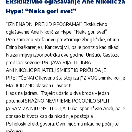
Ekskluzivno oglašavanje Ane Nikolić za
Hype! “Neka gori sve!”
“IZNENADNI PREKID PROGRAMA!” Ekskluzivno
oglašavanje Ane Nikolić za Hype! “Neka gori sve!”
Peja zamjerio Stefanovo prov*ciranje zbog k*cke, otkrio
Enino baškarenje u Karićevoj vili, pa je pon*zio kao nikad!
Najzanimljiviji izbor potrčka ove godine: Uništiće Gastoza
pred kraj sezone! PRLJAVA RIJALITI IGRA
ANI NIKOLIĆ PRIJATELJ SMJESTIO PRIČU DA JE
PRET*ČENA! Otkriveno šta stoji iza J*ZIVOG snimka koji je
MALICIOZNO plasiran u javnost!
Haos na Jadranu: Trajekt udario u dva broda – jedan
potonuo! SNAŽNO NEVRIJEME POGODILO SPLIT
JA SAM ZA NJU INSTITUCIJA: Luka isponiž*vao Aneli, pa je
obrisao iz života kao da nikad nije postojala
Psihološki efekt govora: Ovim riječima nikad ne počinjite
rečenicu!