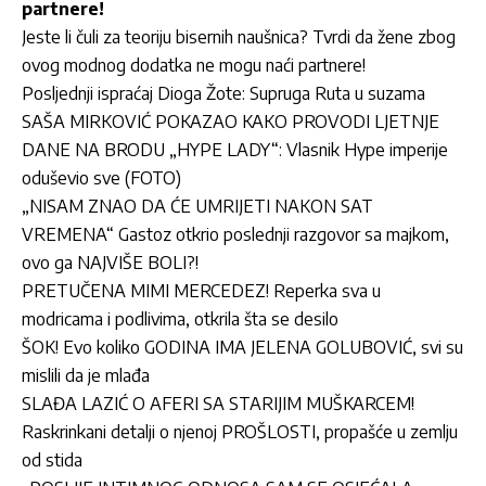
partnere!
Jeste li čuli za teoriju bisernih naušnica? Tvrdi da žene zbog
ovog modnog dodatka ne mogu naći partnere!
Posljednji ispraćaj Dioga Žote: Supruga Ruta u suzama
SAŠA MIRKOVIĆ POKAZAO KAKO PROVODI LJETNJE
DANE NA BRODU „HYPE LADY“: Vlasnik Hype imperije
oduševio sve (FOTO)
„NISAM ZNAO DA ĆE UMRIJETI NAKON SAT
VREMENA“ Gastoz otkrio poslednji razgovor sa majkom,
ovo ga NAJVIŠE BOLI?!
PRETUČENA MIMI MERCEDEZ! Reperka sva u
modricama i podlivima, otkrila šta se desilo
ŠOK! Evo koliko GODINA IMA JELENA GOLUBOVIĆ, svi su
mislili da je mlađa
SLAĐA LAZIĆ O AFERI SA STARIJIM MUŠKARCEM!
Raskrinkani detalji o njenoj PROŠLOSTI, propašće u zemlju
od stida