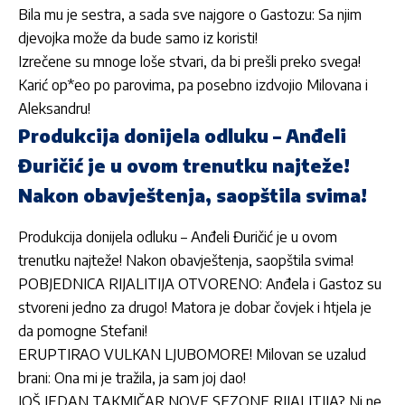
Bila mu je sestra, a sada sve najgore o Gastozu: Sa njim
djevojka može da bude samo iz koristi!
Izrečene su mnoge loše stvari, da bi prešli preko svega!
Karić op*eo po parovima, pa posebno izdvojio Milovana i
Aleksandru!
Produkcija donijela odluku – Anđeli
Đuričić je u ovom trenutku najteže!
Nakon obavještenja, saopštila svima!
Produkcija donijela odluku – Anđeli Đuričić je u ovom
trenutku najteže! Nakon obavještenja, saopštila svima!
POBJEDNICA RIJALITIJA OTVORENO: Anđela i Gastoz su
stvoreni jedno za drugo! Matora je dobar čovjek i htjela je
da pomogne Stefani!
ERUPTIRAO VULKAN LJUBOMORE! Milovan se uzalud
brani: Ona mi je tražila, ja sam joj dao!
JOŠ JEDAN TAKMIČAR NOVE SEZONE RIJALITIJA? Ni ne