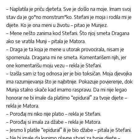
– Naplatila je priču djeteta. Sve je došlo na moje. Imam svoj
stav da je go*no monstrum*ko. Stefani je moja i rodila mi je
dijete. Ko je ona meni u životu – pitao je Munjez.
– Mene nešto zanima kod Stefani. Što njoj smeta Dragana
ako se vratila Munji – pitala je Matora.
– Draga je ta koja je mene u utorak provocirala, nisam je
spomenula. Dragana mi ne smeta. Komentarišem njih, jer
one komentarišu moju vezu – rekla je Stefani.
– Izašla sam iz tog odnosa jer je bio toksičan. Moja djevojka
ima razumijevanja što je najbitnije. Pokazuje povjerenje, dok
Munja stalno skače kad imamo raspravu. Da mi nije legao
honorar ne bi imale da platimo “epidural” za tvoje dijete –
rekla je Matora.
– Porođaj mi niko nije platio – rekla je Stefani.
– Porođaj si imala za džabe – rekla je Matora.
– Jesmo li platile “epidural” ili je bio džabe – pitala je Stefani.
– Ne bi imale da kupimo glavne stvari za tvoje dijete –