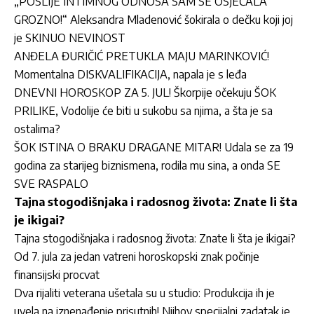
„POSLIJE INTIMNOG ODNOSA SAM SE OSJEĆALA
GROZNO!“ Aleksandra Mladenović šokirala o dečku koji joj
je SKINUO NEVINOST
ANĐELA ĐURIČIĆ PRETUKLA MAJU MARINKOVIĆ!
Momentalna DISKVALIFIKACIJA, napala je s leđa
DNEVNI HOROSKOP ZA 5. JUL! Škorpije očekuju ŠOK
PRILIKE, Vodolije će biti u sukobu sa njima, a šta je sa
ostalima?
ŠOK ISTINA O BRAKU DRAGANE MITAR! Udala se za 19
godina za starijeg biznismena, rodila mu sina, a onda SE
SVE RASPALO
Tajna stogodišnjaka i radosnog života: Znate li šta
je ikigai?
Tajna stogodišnjaka i radosnog života: Znate li šta je ikigai?
Od 7. jula za jedan vatreni horoskopski znak počinje
finansijski procvat
Dva rijaliti veterana ušetala su u studio: Produkcija ih je
uvela na iznenađenje prisutnih! Njihov specijalni zadatak je