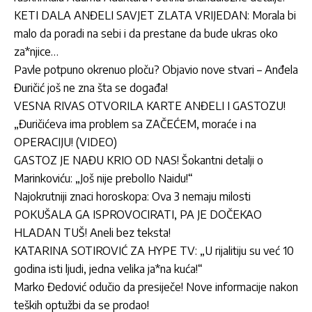
KETI DALA ANĐELI SAVJET ZLATA VRIJEDAN: Morala bi
malo da poradi na sebi i da prestane da bude ukras oko
za*njice…
Pavle potpuno okrenuo ploču? Objavio nove stvari – Anđela
Đuričić još ne zna šta se događa!
VESNA RIVAS OTVORILA KARTE ANĐELI I GASTOZU!
„Đuričićeva ima problem sa ZAČEĆEM, moraće i na
OPERACIJU! (VIDEO)
GASTOZ JE NAĐU KRIO OD NAS! Šokantni detalji o
Marinkoviću: „Još nije prebolIo Naidu!“
Najokrutniji znaci horoskopa: Ova 3 nemaju milosti
POKUŠALA GA ISPROVOCIRATI, PA JE DOČEKAO
HLADAN TUŠ! Aneli bez teksta!
KATARINA SOTIROVIĆ ZA HYPE TV: „U rijalitiju su već 10
godina isti ljudi, jedna velika ja*na kuća!“
Marko Đedović odučio da presiječe! Nove informacije nakon
teških optužbi da se prodao!