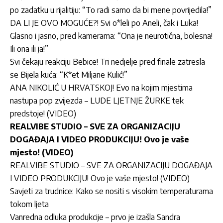
po zadatku u rijalitiju: “To radi samo da bi mene povrijedila!”
DA LI JE OVO MOGUĆE?! Svi o*leli po Aneli, čak i Luka!
Glasno i jasno, pred kamerama: “Ona je neurotična, bolesna!
Ili ona ili ja!”
Svi čekaju reakciju Bebice! Tri nedjelje pred finale zatresla
se Bijela kuća: “K*et Miljane Kulić!”
ANA NIKOLIĆ U HRVATSKOJ! Evo na kojim mjestima
nastupa pop zvijezda – LUDE LJETNJE ŽURKE tek
predstoje! (VIDEO)
REALVIBE STUDIO – SVE ZA ORGANIZACIJU
DOGAĐAJA I VIDEO PRODUKCIJU! Ovo je vaše
mjesto! (VIDEO)
REALVIBE STUDIO – SVE ZA ORGANIZACIJU DOGAĐAJA
I VIDEO PRODUKCIJU! Ovo je vaše mjesto! (VIDEO)
Savjeti za trudnice: Kako se nositi s visokim temperaturama
tokom ljeta
Vanredna odluka produkcije – prvo je izašla Sandra