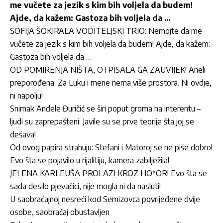
me vučete za jezik s kim bih voljela da budem!
Ajde, da kažem: Gastoza bih voljela da …
SOFIJA ŠOKIRALA VODITELJSKI TRIO: Nemojte da me
vučete za jezik s kim bih voljela da budem! Ajde, da kažem:
Gastoza bih voljela da …
OD POMIRENJA NIŠTA, OTPISALA GA ZAUVIJEK! Aneli
preporođena: Za Luku i mene nema više prostora. Ni ovdje,
ni napolju!
Snimak Anđele Đuričić se širi poput groma na interentu –
ljudi su zaprepašteni: Javile su se prve teorije šta joj se
dešava!
Od ovog papira strahuju: Stefani i Matoroj se ne piše dobro!
Evo šta se pojavilo u rijalitiju, kamera zabilježila!
JELENA KARLEUŠA PROLAZI KROZ HO*OR! Evo šta se
sada desilo pjevačici, nije mogla ni da nasluti!
U saobraćajnoj nesreći kod Semizovca povrijeđene dvije
osobe, saobraćaj obustavljen