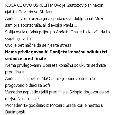
KOGA ĆE OVO USREĆITI? Ovo je Gastozov plan nakon
rijalitija! Povjerio se Stefanu
Anđela svojim priznanjima upada u sve dublji kanal: Možda
sam bila sponzoruša, ali djevojka Pavlu …
Sofija osula rafalnu paljbu po Anđeli: “Ona je toliko z*a da to
svijet nije vidio”
Ovo je pet načina da se riješite stresa
Nema privilegovanih! Donijeta konačnu odluku tri
sedmice pred finale
Nema privilegovanih! Donijeta konačnu odluku tri sedmice
pred finale
Anđela urla iz petnih žila! Gastoz je ponovo dokrajčio i
progovorio o djeci sa Sofi
Vanredno napustio rijaliti pred finale: Sklopio dogovor da se
(ne)vraća na imanje
Pronađen 15-godišnjak iz Mrkonjić Grada koji je nestao u
Budimpešti