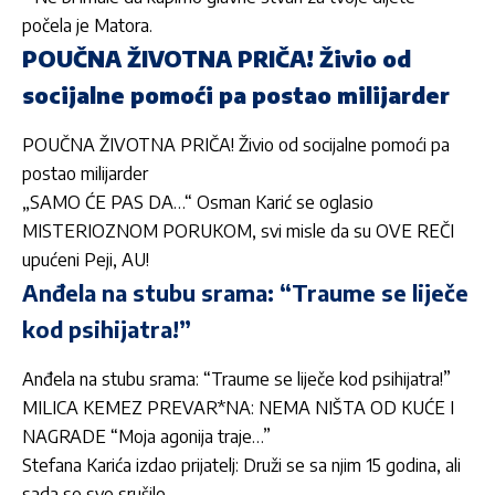
počela je Matora.
POUČNA ŽIVOTNA PRIČA! Živio od
socijalne pomoći pa postao milijarder
POUČNA ŽIVOTNA PRIČA! Živio od socijalne pomoći pa
postao milijarder
„SAMO ĆE PAS DA…“ Osman Karić se oglasio
MISTERIOZNOM PORUKOM, svi misle da su OVE REČI
upućeni Peji, AU!
Anđela na stubu srama: “Traume se liječe
kod psihijatra!”
Anđela na stubu srama: “Traume se liječe kod psihijatra!”
MILICA KEMEZ PREVAR*NA: NEMA NIŠTA OD KUĆE I
NAGRADE “Moja agonija traje…”
Stefana Karića izdao prijatelj: Druži se sa njim 15 godina, ali
sada se sve srušilo