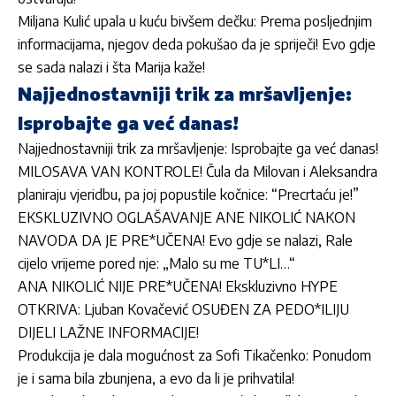
Miljana Kulić upala u kuću bivšem dečku: Prema posljednjim
informacijama, njegov deda pokušao da je spriječi! Evo gdje
se sada nalazi i šta Marija kaže!
Najjednostavniji trik za mršavljenje:
Isprobajte ga već danas!
Najjednostavniji trik za mršavljenje: Isprobajte ga već danas!
MILOSAVA VAN KONTROLE! Čula da Milovan i Aleksandra
planiraju vjeridbu, pa joj popustile kočnice: “Precrtaću je!”
EKSKLUZIVNO OGLAŠAVANJE ANE NIKOLIĆ NAKON
NAVODA DA JE PRE*UČENA! Evo gdje se nalazi, Rale
cijelo vrijeme pored nje: „Malo su me TU*LI…“
ANA NIKOLIĆ NIJE PRE*UČENA! Ekskluzivno HYPE
OTKRIVA: Ljuban Kovačević OSUĐEN ZA PEDO*ILIJU
DIJELI LAŽNE INFORMACIJE!
Produkcija je dala mogućnost za Sofi Tikačenko: Ponudom
je i sama bila zbunjena, a evo da li je prihvatila!