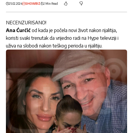
25.02.2024
SHOWBIZ
2 Min Read
NECENZURISANO!
Ana Ćurćić
od kada je počela novi život nakon rijalitija,
koristi svaki trenutak da vrijedno radi na Hype televiziji i
uživa na slobodi nakon teškog perioda u rijalitiju.