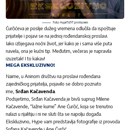
Foto: HypeTV/YT printscreen
Ćurčićeva je poslije dužeg vremena odlučila da ispoštuje
prijatelje i pojavi se na jednoj rođendanskoj proslavi.
Iako izbjegava noćni život, jer kako je i sama više puta
navela, ona je kućni tip. Međutim, večeras je napravila
izuzetak! I to kakav!
MEGA EKSKLUZIVNO!
Naime, u Aninom društvu na proslavi rođendana
zajedničkog prijatelja, pojavilo se dobro poznato
ime,
Srđan Kačavenda
.
Podsjetimo, Srđan Kačavenda je bivši suprug Milene
Kačavende, “lažne kume” Ane Ćurčić, koja se trenutno
nalazi u rijalitiju i ni ne sluti šta se napolju događa.
Ekskluzivno, Hype vam predstavlja fotografije iz provoda
Srđana Kačavende i Ane Ćurčić.