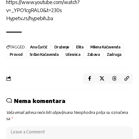
https://www.youtube.com/watch?
v=_YPO1cgRAL0&t=230s
Hypetv
.
rs/hypebih
.
ba
TAGGED:
Ana Ćurčić
Druženje
Elita
Milena Kačavenda
Provod
Srđan Kačavenda
Učesnica
Zabava
Zadruga
Nema komentara
Vaša email adresa neće biti objavljivana.
Neophodna polja su označena
sa
*