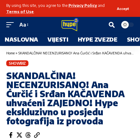
By using this site, you agree to the
Privacy Policy
and
Accept
Terms of Use
.
Aa
NASLOVNA
VIJESTI
HYPE ZVEZDE
SHO
Home
»
SKANDALČINA! NECENZURISANO! Ana Ćurčić i Srđan KAČAVENDA uhvaćeni ZAJEDNO! Hype ekskluzivno u posjedu fotografija iz provoda
SHOWBIZ
SKANDALČINA!
NECENZURISANO! Ana
Ćurčić i Srđan KAČAVENDA
uhvaćeni ZAJEDNO! Hype
ekskluzivno u posjedu
fotografija iz provoda