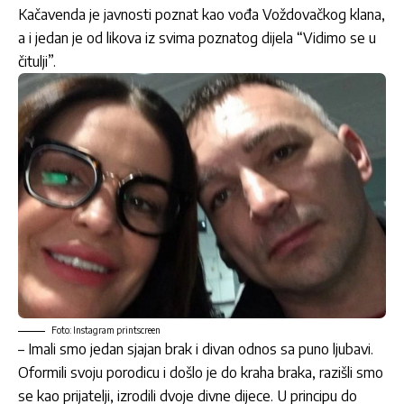
Kačavenda je javnosti poznat kao vođa Voždovačkog klana,
a i jedan je od likova iz svima poznatog dijela “Vidimo se u
čitulji”.
Foto: Instagram printscreen
– Imali smo jedan sjajan brak i divan odnos sa puno ljubavi.
Oformili svoju porodicu i došlo je do kraha braka, razišli smo
se kao prijatelji, izrodili dvoje divne dijece. U principu do