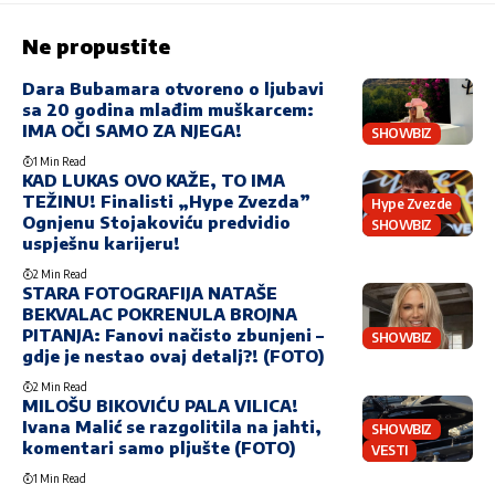
Ne propustite
Dara Bubamara otvoreno o ljubavi
sa 20 godina mlađim muškarcem:
IMA OČI SAMO ZA NJEGA!
SHOWBIZ
1 Min Read
KAD LUKAS OVO KAŽE, TO IMA
TEŽINU! Finalisti „Hype Zvezda”
Hype Zvezde
Ognjenu Stojakoviću predvidio
SHOWBIZ
uspješnu karijeru!
2 Min Read
STARA FOTOGRAFIJA NATAŠE
BEKVALAC POKRENULA BROJNA
PITANJA: Fanovi načisto zbunjeni –
SHOWBIZ
gdje je nestao ovaj detalj?! (FOTO)
2 Min Read
MILOŠU BIKOVIĆU PALA VILICA!
Ivana Malić se razgolitila na jahti,
SHOWBIZ
komentari samo pljušte (FOTO)
VESTI
1 Min Read