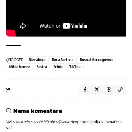
TAGGED:
Bliznakinja
Bora Santana
Bosna I Hercegovina
Milica Kemez
Sestra
Srbija
TikTok
Nema komentara
Vaša email adresa neće biti objavljivana.
Neophodna polja su označena
sa
*