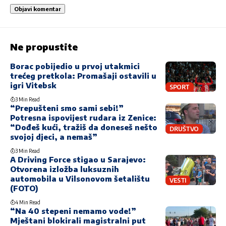
Ne propustite
Borac pobijedio u prvoj utakmici
trećeg pretkola: Promašaji ostavili u
igri Vitebsk
SPORT
3 Min Read
“Prepušteni smo sami sebi!”
Potresna ispovijest rudara iz Zenice:
“Dođeš kući, tražiš da doneseš nešto
DRUŠTVO
svojoj djeci, a nemaš”
3 Min Read
A Driving Force stigao u Sarajevo:
Otvorena izložba luksuznih
automobila u Vilsonovom šetalištu
VESTI
(FOTO)
4 Min Read
“Na 40 stepeni nemamo vode!”
Mještani blokirali magistralni put