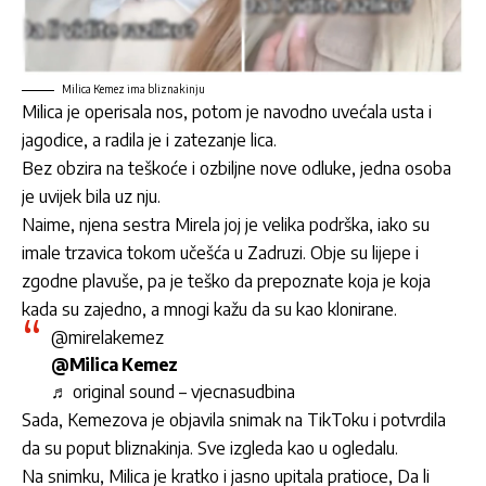
Milica Kemez ima bliznakinju
Milica je operisala nos, potom je navodno uvećala usta i
jagodice, a radila je i zatezanje lica.
Bez obzira na teškoće i ozbiljne nove odluke, jedna osoba
je uvijek bila uz nju.
Naime, njena sestra Mirela joj je velika podrška, iako su
imale trzavica tokom učešća u Zadruzi. Obje su lijepe i
zgodne plavuše, pa je teško da prepoznate koja je koja
kada su zajedno, a mnogi kažu da su kao klonirane.
@mirelakemez
@Milica Kemez
♬ original sound – vjecnasudbina
Sada, Kemezova je objavila snimak na TikToku i potvrdila
da su poput bliznakinja. Sve izgleda kao u ogledalu.
Na snimku, Milica je kratko i jasno upitala pratioce, Da li