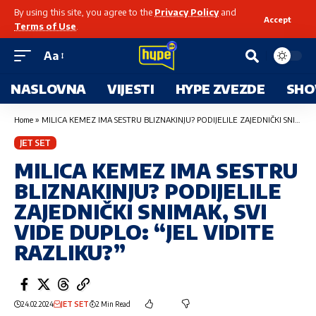
By using this site, you agree to the
Privacy Policy
and
Accept
Terms of Use
.
Aa
NASLOVNA
VIJESTI
HYPE ZVEZDE
SHO
Home
»
MILICA KEMEZ IMA SESTRU BLIZNAKINJU? PODIJELILE ZAJEDNIČKI SNIMAK, SVI VIDE DUPLO: “JEL VIDITE RAZLIKU?”
JET SET
MILICA KEMEZ IMA SESTRU
BLIZNAKINJU? PODIJELILE
ZAJEDNIČKI SNIMAK, SVI
VIDE DUPLO: “JEL VIDITE
RAZLIKU?”
24.02.2024
JET SET
2 Min Read