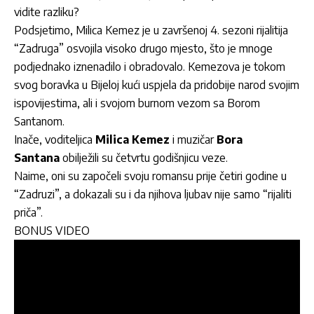
vidite razliku?
Podsjetimo, Milica Kemez je u završenoj 4. sezoni rijalitija
“Zadruga” osvojila visoko drugo mjesto, što je mnoge
podjednako iznenadilo i obradovalo. Kemezova je tokom
svog boravka u Bijeloj kući uspjela da pridobije narod svojim
ispovijestima, ali i svojom burnom vezom sa
Borom
Santanom
.
Inače, voditeljica
Milica Kemez
i muzičar
Bora
Santana
obilježili su četvrtu godišnjicu veze.
Naime, oni su započeli svoju romansu prije četiri godine u
“Zadruzi”, a dokazali su i da njihova ljubav nije samo “rijaliti
priča”.
BONUS VIDEO