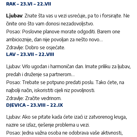
RAK – 23.VI – 22.VII
Ljubav
: Znate šta vas u vezi usrećuje, pa to i forsirajte. Ne
činite ono što vam donosi nezadovoljstvo.
Posao: Poslovne planove morate odgoditi. Barem one
ambicioznije, dan nije povoljan za nešto novo…
Zdravlje: Dobro se osjećate.
LAV – 23.VII – 22.VIII
Ljubav: Vrlo ugodan i harmoničan dan. Imate priliku za ljubav,
predah i druženje sa partnerom…
Posao: Trebate se potpuno predati poslu. Tako ćete, na
najbolji način, iskoristiti cijeli niz povoljnosti.
Zdravlje: Zračite vedrinom.
DJEVICA – 23.VIII – 22.IX
Ljubav: Ako se pitate kada ćete izaći iz zatvorenog kruga,
nazire se izlaz, rješenje problema u vezi.
Posao: Jedna važna osoba ne odobrava vaše aktivnosti,