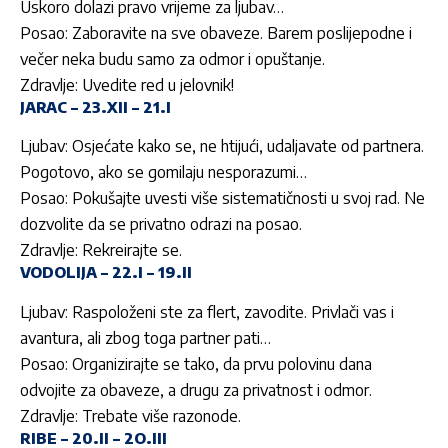
Uskoro dolazi pravo vrijeme za ljubav…
Posao: Zaboravite na sve obaveze. Barem poslijepodne i
večer neka budu samo za odmor i opuštanje.
Zdravlje: Uvedite red u jelovnik!
JARAC – 23.XII – 21.I
Ljubav: Osjećate kako se, ne htijući, udaljavate od partnera.
Pogotovo, ako se gomilaju nesporazumi…
Posao: Pokušajte uvesti više sistematičnosti u svoj rad. Ne
dozvolite da se privatno odrazi na posao.
Zdravlje: Rekreirajte se.
VODOLIJA – 22.I – 19.II
Ljubav: Raspoloženi ste za flert, zavodite. Privlači vas i
avantura, ali zbog toga partner pati…
Posao: Organizirajte se tako, da prvu polovinu dana
odvojite za obaveze, a drugu za privatnost i odmor.
Zdravlje: Trebate više razonode.
RIBE – 20.II – 2O.III