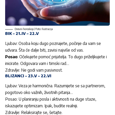
Dnevni horoskop / Foto: Ilustracija
BIK – 21.IV – 22.V
Ljubav: Osoba koju dugo poznajete, počinje da vam se
udvara. Šta će dalje biti, zavisi najviše od vas.
Posao
: Očekujete pomoć prijatelja. To dugo priželjkujete i
inicirate. Odgovara vam i timski rad…
Zdravlje: Ne godi vam pasivnost.
BLIZANCI – 23.V – 22.VI
Ljubav: Veza je harmonična. Razumijete se sa partnerom,
pogotovo oko važnih, životnih pitanja…
Posao: U planiranju posla i aktivnosti na duge staze,
iskazujete optimizam. Ipak, budite realniji.
Zdravlje: Relaksirajte se, šetajte.