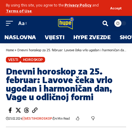
By using this site, you agree to the
Privacy Policy
and
Accept
Terms of Use
.
Aa
NASLOVNA
VIJESTI
HYPE ZVEZDE
SHO
Home
»
Dnevni horoskop za 25. februar: Lavove čeka vrlo ugodan i harmoničan dan, Vage u odličnoj formi
VESTI
HOROSKOP
Dnevni horoskop za 25.
februar: Lavove čeka vrlo
ugodan i harmoničan dan,
Vage u odličnoj formi
25.02.2024
VESTI
HOROSKOP
4 Min Read