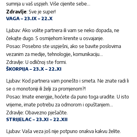
sumnja u vaš uspjeh. Više cijenite sebe…
Zdravlje
: Sve je super!
VAGA – 23.IX – 22.X
Ljubav: Ako volite partnera ili vam se neko dopada, ne
čekajte dugo. S osmijehom krenite u osvajanje.
Posao: Posebno ste uspješni, ako se bavite poslovima
vezanim za medije, tehnologije, komunikaciju…
Zdravlje: U odličnoj ste formi.
ŠKORPIJA – 23.X – 22.XI
Ljubav: Kod partnera vam ponešto i smeta. Ne znate radi li
se o monotoniji ili želji za promjenom?!
Posao: Imate energije, hoćete da puno toga uradite. U isto
vrijeme, imate potrebu za odmorom i opuštanjem…
Zdravlje: Obavezno pješačite.
STRIJELAC – 23.XI – 22.XII
Ljubav: Vaša veza još nije potpuno onakva kakvu želite.