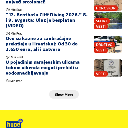
najveći srcolomci!
HOROSKOP
2 Min Read
“12. Bentbaša Cliff Diving 2026.” 8.
i 9. avgusta: Ulaz je besplatan
SPORT
(VIDEO)
VESTI
3 Min Read
Ovo su kazne za saobraćajne
prekršaje u Hrvatskoj: Od 30 do
DRUŠTVO
2.650 eura, ali i zatvora
VESTI
6 Min Read
U pojedinim sarajevskim ulicama
tokom vikenda mogući prekidi u
vodosnadbijevanju
VESTI
1 Min Read
Show More