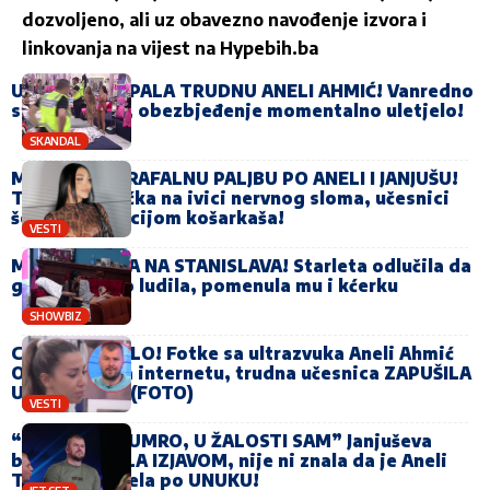
dozvoljeno, ali uz obavezno navođenje izvora i
linkovanja na vijest na
Hypebih.ba
UČESNICA NAPALA TRUDNU ANELI AHMIĆ! Vanredno
stanje u Eliti, obezbjeđenje momentalno uletjelo!
SKANDAL
MAJA OSULA RAFALNU PALJBU PO ANELI I JANJUŠU!
Trudna Ahmićka na ivici nervnog sloma, učesnici
šokirani reakcijom košarkaša!
VESTI
MAJA UDARILA NA STANISLAVA! Starleta odlučila da
ga dovede do ludila, pomenula mu i kćerku
SHOWBIZ
CRNO NA BIJELO! Fotke sa ultrazvuka Aneli Ahmić
OSVANULE na internetu, trudna učesnica ZAPUŠILA
USTA SVIMA! (FOTO)
VESTI
“BRAT MU JE UMRO, U ŽALOSTI SAM” Janjuševa
baka ŠOKIRALA IZJAVOM, nije ni znala da je Aneli
TRUDNA, oplela po UNUKU!