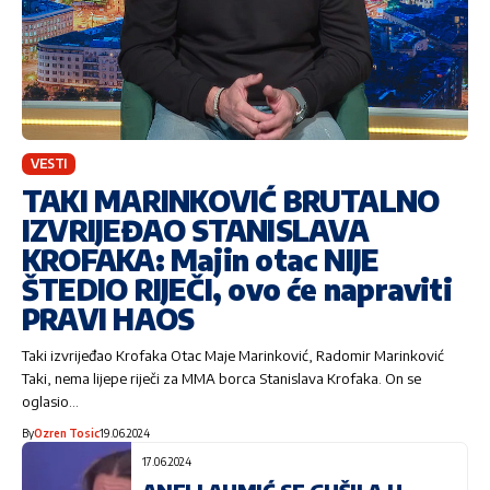
VESTI
TAKI MARINKOVIĆ BRUTALNO
IZVRIJEĐAO STANISLAVA
KROFAKA: Majin otac NIJE
ŠTEDIO RIJEČI, ovo će napraviti
PRAVI HAOS
Taki izvrijeđao Krofaka Otac Maje Marinković, Radomir Marinković
Taki, nema lijepe riječi za MMA borca Stanislava Krofaka. On se
oglasio…
By
Ozren Tosic
19.06.2024
17.06.2024