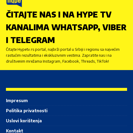
ČITAJTE NAS I NA HYPE TV
KANALIMA WHATSAPP, VIBER
I TELEGRAM
Čitajte Hypetv.rs portal, najbrži portal u Srbiji i regionu sa najvećim
rastućim rezultatima i ekskluzivnim vestima. Zapratite nas i na
društvenim mrežama Instagram, Facebook, Threads, TikTok!
Impresum
Politika privatnosti
Uslovi korištenja
Kontakt