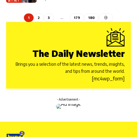
JET SET
1
2
3
…
179
180
The Daily Newsletter
Brings you a selection of the latest news, trends, insights,
and tips from around the world.
[mc4wp_form]
- Advertisement -