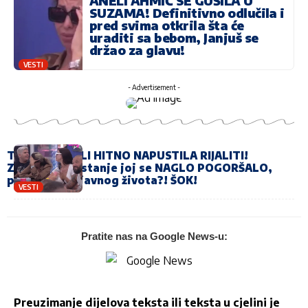
ANELI AHMIĆ SE GUŠILA U
SUZAMA! Definitivno odlučila i
pred svima otkrila šta će
uraditi sa bebom, Janjuš se
držao za glavu!
VESTI
- Advertisement -
TRUDNA ANELI HITNO NAPUSTILA RIJALITI!
Zdravstveno stanje joj se NAGLO POGORŠALO,
povlači se iz javnog života?! ŠOK!
VESTI
Pratite nas na Google News-u:
Preuzimanje dijelova teksta ili teksta u cjelini je