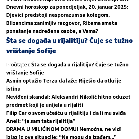
Dnevni horoskop za ponedjeljak, 20. januar 2025:
Djevici predstoji nesporazum sa kolegom,
Blizancima zanimljiv razgovor, Ribama smeta
ponašanje nadređene osobe, a Vama?
Šta se događa u rijalitiju? Čuje se tužno
vrištanje Sofije
Pročitajte i:
Šta se događa u rijalitiju? Čuje se tužno
vrištanje Sofije
Asmin optužio Terzu da laže: Riješio da otkrije
istinu
Neviđeni skandal: Aleksandri Nikolić hitno oduzet
predmet koji je unijela u rijaliti
Filip Car o svom učešću u rijalitiju i da li mu sviđa
Aneli: “Ja sam tata rijalitija”
DRAMA U MILIĆINOM DOMU! Nemoćna, ne vidi
izlaz iz ove situacije: “Ne mogu da izađem…”