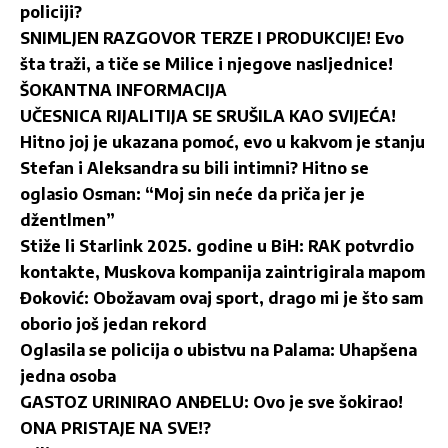
policiji?
SNIMLJEN RAZGOVOR TERZE I PRODUKCIJE! Evo
šta traži, a tiče se Milice i njegove nasljednice!
ŠOKANTNA INFORMACIJA
UČESNICA RIJALITIJA SE SRUŠILA KAO SVIJEĆA!
Hitno joj je ukazana pomoć, evo u kakvom je stanju
Stefan i Aleksandra su bili intimni? Hitno se
oglasio Osman: “Moj sin neće da priča jer je
džentlmen”
Stiže li Starlink 2025. godine u BiH: RAK potvrdio
kontakte, Muskova kompanija zaintrigirala mapom
Đoković: Obožavam ovaj sport, drago mi je što sam
oborio još jedan rekord
Oglasila se policija o ubistvu na Palama: Uhapšena
jedna osoba
GASTOZ URINIRAO ANĐELU: Ovo je sve šokirao!
ONA PRISTAJE NA SVE!?