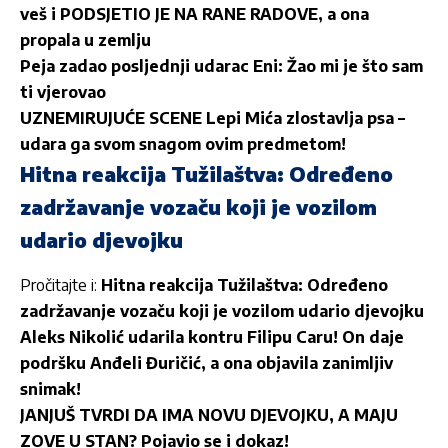
veš i PODSJETIO JE NA RANE RADOVE, a ona
propala u zemlju
Peja zadao posljednji udarac Eni: Žao mi je što sam
ti vjerovao
UZNEMIRUJUĆE SCENE Lepi Mića zlostavlja psa –
udara ga svom snagom ovim predmetom!
Hitna reakcija Tužilaštva: Određeno
zadržavanje vozaču koji je vozilom
udario djevojku
Pročitajte i:
Hitna reakcija Tužilaštva: Određeno
zadržavanje vozaču koji je vozilom udario djevojku
Aleks Nikolić udarila kontru Filipu Caru! On daje
podršku Anđeli Đuričić, a ona objavila zanimljiv
snimak!
JANJUŠ TVRDI DA IMA NOVU DJEVOJKU, A MAJU
ZOVE U STAN? Pojavio se i dokaz!