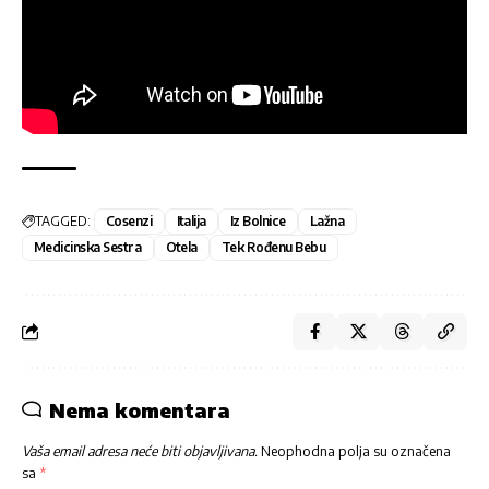
TAGGED:
Cosenzi
Italija
Iz Bolnice
Lažna
Medicinska Sestra
Otela
Tek Rođenu Bebu
Nema komentara
Vaša email adresa neće biti objavljivana.
Neophodna polja su označena
sa
*