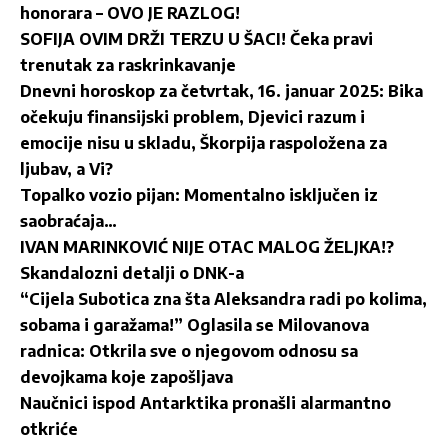
honorara – OVO JE RAZLOG!
SOFIJA OVIM DRŽI TERZU U ŠACI! Čeka pravi
trenutak za raskrinkavanje
Dnevni horoskop za četvrtak, 16. januar 2025: Bika
očekuju finansijski problem, Djevici razum i
emocije nisu u skladu, Škorpija raspoložena za
ljubav, a Vi?
Topalko vozio pijan: Momentalno isključen iz
saobraćaja…
IVAN MARINKOVIĆ NIJE OTAC MALOG ŽELJKA!?
Skandalozni detalji o DNK-a
“Cijela Subotica zna šta Aleksandra radi po kolima,
sobama i garažama!” Oglasila se Milovanova
radnica: Otkrila sve o njegovom odnosu sa
devojkama koje zapošljava
Naučnici ispod Antarktika pronašli alarmantno
otkriće