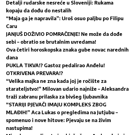
Detalji rudarske nesreće u Sloveniji: Rukama
kopaju da dođu do nestalih
“Maja ga je napravila”: Uroš osuo paljbu po Filipu
Caru
JANJUŠ DOŽIVIO POMRAČENJE! Ne može da dođe
sebi – obratio se brutalnim uvredama!
Ova četiri horoskopska znaka gube novac narednih
dana
PUKLA TIKVA!? Gastoz pedalirao Anđelu!
OTKRIVENA PREVARA!?
“Velika majka ne zna kada joj je ročište za
starateljstvo!” Milovan udario najniže – Aleksandra
traži zabranu prilaska za bivšeg ljubavnika
“STARIJI PJEVAČI IMAJU KOMPLEKS ZBOG
MLAĐIH!” Aca Lukas o pregledima na Jutjubu –
spomenuo i nove hitove: Pjevaju se na živim
nastupima!