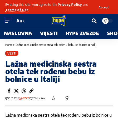
By using this site, you agree to the
Privacy Policy
and
Accept
Terms of Use
.
Aa
NASLOVNA
VIJESTI
HYPE ZVEZDE
SHO
Home
»
Lažna medicinska sestra otela tek rođenu bebu iz bolnice u Italiji
VESTI
Lažna medicinska sestra
otela tek rođenu bebu iz
bolnice u Italiji
21.01.2025
VESTI
17 Min Read
Lažna medicinska sestra otela tek rođenu bebu iz bolnice u