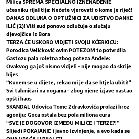
Milica SPREMA SPECIJALNO IZNENAĐENJE
učesniku rijalitija: Nećete vjerovati o kome je riječ!
DANAS ODLUKA O OPTUŽNICI ZA UBISTVO DANKE
ILIĆ (2)! Viši sud ponovo odlučuje o slučaju
djevojčice iz Bora
TERZA ĆE USKORO VIDJETI SVOJU KĆERKICU:
Porodica Veličković ovim POTEZOM to potvrdila
Gastozu pala roletna zbog poteza Anđele:
Ovakvog ga još nismo vidjeli – nije mogao da skrije
bijes
“Kunem se u dijete, rekao mi je da se htjela ubiti!”
Svi takmičari na nogama – zbog njene izjave nastao
opšti haos
SKANDAL Udovica Tome Zdravkovića prolazi kroz
agoniju: Goca ostala bez pola miliona eura
“SVE JE DOGOVOR IZMEĐU MILICE I TERZE?!”
Slijedi POKAJANJE i javno izvinjenje, a evo kada se
ONA VRAĆA U RIJALITI