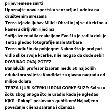
prijevremene smrti
Upoznajte novu sportsku senzaciju: Ludnica na
društvenim mrežama
Terza izjavio ljubav Milici: Obratio joj se direktno u
kameru dirljivim riječima
Sofija iznenadila reakcijom: Evo šta je radila dok je
Terza gledao fotografije male Barbare
Terza odlučio da pobjegne: Nakon što je prvi put
vidio slike svoje kćerke, nije mogao da dođe sebi!
POVUKAO OVAJ POTEZ
Banjalučki profesor izabran među 50 najboljih
edukatora svijeta: Kandidat za glavnu nagradu od
milion dolara
TERZA LJUBI KĆERKU I RONI GORKE SUZE: Svi su u
šoku zbog onoga što je uradio kada je ugledao
KJKP “Pokop” poslovao s gubitkom! Najavljeno
povećanje cijena sahrana i dženaza