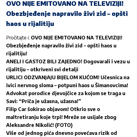
OVO NIJE EMITOVANO NA TELEVIZIJI!
Obezbjeđenje napravilo živi zid – opšti
haos u rijalitiju
Pročitajte i:
OVO NIJE EMITOVANO NA TELEVIZIJI!
Obezbjeđenje napravilo živi zid – opšti haos u
rijalitiju!
ANELI I GASTOZ BILI ZAJEDNO! Dogovarali i vezu u
rijalitiju – otkriveni svi detalji
URLICI ODZVANJAJU BIJELOM KUĆOM! Učesnica na
ivici nervnog sloma – potpuni haos u Šimanovcima!
Advokat porodice djevojčice za kojom se traga u
Savi: “Priča je užasna, užasna!”
Filip Car šokirao objavom! Otkrio sve o
maltretiranju koje trpi! Mreže se usijale zbog
Aleksandre Nikolić! (FOTO)
Više od jednog pića dnevno povećava rizik od