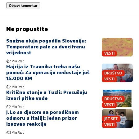
Ne propustite
Snažna oluja pogodila Sloveniju:
Temperature pale za dvocifrenu
vrijednost
VESTI
2 Min Read
Hajrija iz Travnika treba našu
pomoć: Za operaciju nedostaje još
DRUŠTVO
15.000 KM
VESTI
2 Min Read
Kritično stanje u Tuzli: Presušuju
izvori pitke vode
DRUŠTVO
VESTI
2 Min Read
J.Lo sa djecom na porodičnom
odmoru u Italiji: Jedan prizor
JET SET
izazvao reakcije
VESTI
3 Min Read