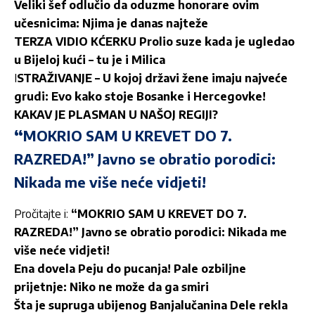
Veliki šef odlučio da oduzme honorare ovim
učesnicima: Njima je danas najteže
TERZA VIDIO KĆERKU Prolio suze kada je ugledao
u Bijeloj kući – tu je i Milica
I
STRAŽIVANJE – U kojoj državi žene imaju najveće
grudi: Evo kako stoje Bosanke i Hercegovke!
KAKAV JE PLASMAN U NAŠOJ REGIJI?
“
MOKRIO SAM U KREVET DO 7.
RAZREDA!” Javno se obratio porodici:
Nikada me više neće vidjeti!
Pročitajte i:
“MOKRIO SAM U KREVET DO 7.
RAZREDA!” Javno se obratio porodici: Nikada me
više neće vidjeti!
Ena dovela Peju do pucanja! Pale ozbiljne
prijetnje: Niko ne može da ga smiri
Šta je supruga ubijenog Banjalučanina Dele rekla