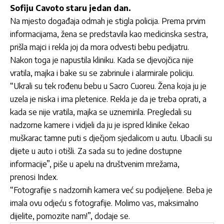
Sofiju Cavoto staru jedan dan.
Na mjesto događaja odmah je stigla policija. Prema prvim
informacijama, žena se predstavila kao medicinska sestra,
prišla majci i rekla joj da mora odvesti bebu pedijatru.
Nakon toga je napustila kliniku. Kada se djevojčica nije
vratila, majka i bake su se zabrinule i alarmirale policiju.
“Ukrali su tek rođenu bebu u Sacro Cuoreu. Žena koja ju je
uzela je niska i ima pletenice. Rekla je da je treba oprati, a
kada se nije vratila, majka se uznemirila. Pregledali su
nadzorne kamere i vidjeli da ju je ispred klinike čekao
muškarac tamne puti s dječjom sjedalicom u autu. Ubacili su
dijete u auto i otišli. Za sada su to jedine dostupne
informacije”, piše u apelu na društvenim mrežama,
prenosi Index.
“Fotografije s nadzornih kamera već su podijeljene. Beba je
imala ovu odjeću s fotografije. Molimo vas, maksimalno
dijelite, pomozite nam!”, dodaje se.