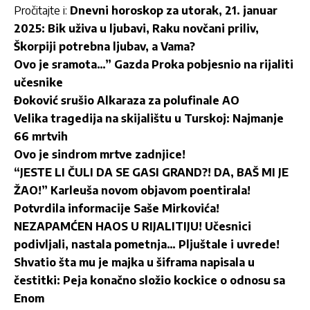
Pročitajte i:
Dnevni horoskop za utorak, 21. januar
2025: Bik uživa u ljubavi, Raku novčani priliv,
Škorpiji potrebna ljubav, a Vama?
Ovo je sramota…” Gazda Proka pobjesnio na rijaliti
učesnike
Đoković srušio Alkaraza za polufinale AO
Velika tragedija na skijalištu u Turskoj: Najmanje
66 mrtvih
Ovo je sindrom mrtve zadnjice!
“JESTE LI ČULI DA SE GASI GRAND?! DA, BAŠ MI JE
ŽAO!” Karleuša novom objavom poentirala!
Potvrdila informacije Saše Mirkovića!
NEZAPAMĆEN HAOS U RIJALITIJU! Učesnici
podivljali, nastala pometnja… Pljuštale i uvrede!
Shvatio šta mu je majka u šiframa napisala u
čestitki: Peja konačno složio kockice o odnosu sa
Enom