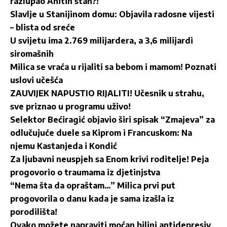
razlupao Anitin stan?!
Slavlje u Stanijinom domu: Objavila radosne vijesti
– blista od sreće
U svijetu ima 2.769 milijardera, a 3,6 milijardi
siromašnih
Milica se vraća u rijaliti sa bebom i mamom! Poznati
uslovi učešća
ZAUVIJEK NAPUSTIO RIJALITI! Učesnik u strahu,
sve priznao u programu uživo!
Selektor Bećiragić objavio širi spisak “Zmajeva” za
odlučujuće duele sa Kiprom i Francuskom: Na
njemu Kastanjeda i Kondić
Za ljubavni neuspjeh sa Enom krivi roditelje! Peja
progovorio o traumama iz djetinjstva
“Nema šta da opraštam…” Milica prvi put
progovorila o danu kada je sama izašla iz
porodilišta!
Ovako možete napraviti moćan biljni antidepresiv