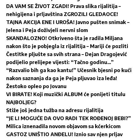
DA VAM SE ŽIVOT ZGADI! Prava slika rijalitija –
nehigijena i prljavština ZGROZILI GLEDAOCE!
TAJNA AKCIJA ENE I UROŠA! Javno pušten snimak –
Jelena i Peja doživjeli nervni slom
SKANDALOZNO! Otkriveno šta je radila Miljana
nakon što je pobjegla iz rijalitija – Mariji će pozliti
Čestitke pljušte sa svih strana – Dejan Dragojević
podijelio prelijepe vijesti: “Tačno godinu…”
“Razvalio bih ga kao kantu!” Učesnik bjesni po kući
nakon saznanja da ga je Peja pljuvao iza leđa!
Žestoko opleo po Jovanu
VI BIRATE! Koji muzički ALBUM će ponijeti titulu
NAJBOLJEG?
Stiže još jedna tužba na adresu rijalitija
“JE LI MOGUĆE DA OVO RADI TEK ROĐENOJ BEBI?”
Milica iznenadila novom objavom sa kćerkicom
GASTOZ UNIŠTIO ANĐELU! Iznio sav njen prljav