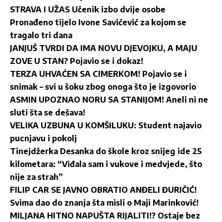
STRAVA I UŽAS Učenik izbo dvije osobe
Pronađeno tijelo Ivone Savićević za kojom se
tragalo tri dana
JANJUŠ TVRDI DA IMA NOVU DJEVOJKU, A MAJU
ZOVE U STAN? Pojavio se i dokaz!
TERZA UHVAĆEN SA CIMERKOM! Pojavio se i
snimak – svi u šoku zbog onoga što je izgovorio
ASMIN UPOZNAO NORU SA STANIJOM! Aneli ni ne
sluti šta se dešava!
VELIKA UZBUNA U KOMŠILUKU: Student najavio
pucnjavu i pokolj
Tinejdžerka Desanka do škole kroz snijeg ide 25
kilometara: “Viđala sam i vukove i medvjede, što
nije za strah”
FILIP CAR SE JAVNO OBRATIO ANĐELI ĐURIČIĆ!
Svima dao do znanja šta misli o Maji Marinković!
MILJANA HITNO NAPUŠTA RIJALITI!? Ostaje bez