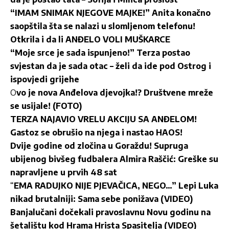
“IMAM SNIMAK NJEGOVE MAJKE!” Anita konačno
saopštila šta se nalazi u slomljenom telefonu!
Otkrila i da li ANĐELO VOLI MUŠKARCE
“Moje srce je sada ispunjeno!” Terza postao
svjestan da je sada otac – želi da ide pod Ostrog i
ispovjedi grijehe
O
vo je nova Anđelova djevojka!? Društvene mreže
se usijale! (FOTO)
TERZA NAJAVIO VRELU AKCIJU SA ANĐELOM!
Gastoz se obrušio na njega i nastao HAOS!
Dvije godine od zločina u Goraždu! Supruga
ubijenog bivšeg fudbalera Almira Raščić: Greške su
napravljene u prvih 48 sat
“
EMA RADUJKO NIJE PJEVAČICA, NEGO…” Lepi Luka
nikad brutalniji: Sama sebe ponižava (VIDEO)
Banjalučani dočekali pravoslavnu Novu godinu na
šetalištu kod Hrama Hrista Spasitelja (VIDEO)