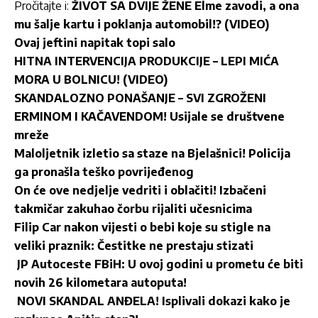
Pročitajte i:
ŽIVOT SA DVIJE ŽENE Elme zavodi, a ona
mu šalje kartu i poklanja automobil!? (VIDEO)
Ovaj jeftini napitak topi salo
HITNA INTERVENCIJA PRODUKCIJE – LEPI MIĆA
MORA U BOLNICU! (VIDEO)
SKANDALOZNO PONAŠANJE – SVI ZGROŽENI
ERMINOM I KAČAVENDOM! Usijale se društvene
mreže
Maloljetnik izletio sa staze na Bjelašnici! Policija
ga pronašla teško povrijeđenog
On će ove nedjelje vedriti i oblačiti! Izbačeni
takmičar zakuhao čorbu rijaliti učesnicima
Filip Car nakon vijesti o bebi koje su stigle na
veliki praznik: Čestitke ne prestaju stizati
JP Autoceste FBiH: U ovoj godini u prometu će biti
novih 26 kilometara autoputa!
NOVI SKANDAL ANĐELA! Isplivali dokazi kako je