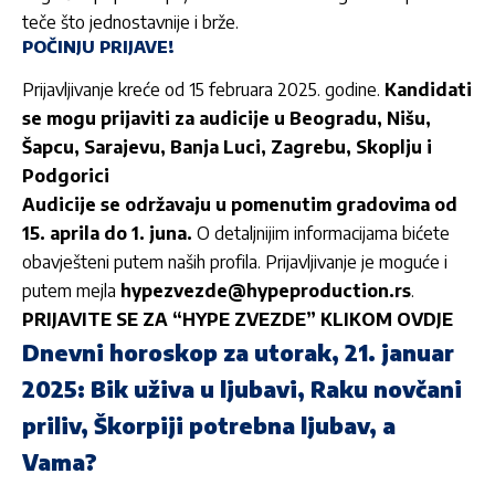
teče što jednostavnije i brže.
POČINJU PRIJAVE!
Prijavljivanje kreće od 15 februara 2025. godine.
Kandidati
se mogu prijaviti za audicije u Beogradu, Nišu,
Šapcu, Sarajevu, Banja Luci, Zagrebu, Skoplju i
Podgorici
Audicije se održavaju u pomenutim gradovima od
15. aprila do 1. juna.
O detaljnijim informacijama bićete
obavješteni putem naših profila. Prijavljivanje je moguće i
putem mejla
hypezvezde@hypeproduction.rs
.
PRIJAVITE SE ZA “HYPE ZVEZDE” KLIKOM OVDJE
Dnevni horoskop za utorak, 21. januar
2025: Bik uživa u ljubavi, Raku novčani
priliv, Škorpiji potrebna ljubav, a
Vama?