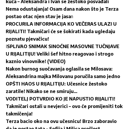
kuća – Aleksandra i Ivan se žestoko posvađali
Nema odustajanja! Osam dana nakon što je Terza
postao otac njen stav je jasa
n
PROCURILA INFORMACIJA KO VEČERAS ULAZI U
RIJALITI! Takmičari će se šokirati kada ugledaju
poznatu pjevačicu!
I
SPLIVAO SNIMAK SINOĆNE MASOVNE TUČNJAVE
U RIJALITIJU! Veliki šef hitno reagovao i strogo
kaznio vinovnike! (VIDEO)
Nakon burnog suočavanja oglasila se Milosava:
Aleksandrina majka Milovanu poručila samo jedno
OPŠTI HAOS U RIJALITIJU: Učesnice žestoko
zaratile! Nikako se ne smiruju…
VODITELJ POTVRDIO KO JE NAPUSTIO RIJALITI!
Takmičari ostali u nevjerici – ovo će promijeniti tok
takmičenja!
Terza bacio oko na ovu učesnicu! Brzo zaboravio
da je postao tata – Sofija i Milica prošlost