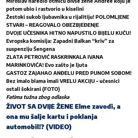
Miroslav naredio otmicu bivše žene Andree koju je
potom ubio i rastvorio u kiselini
Žestoki sukob ljubavnika u rijalitiju! POLOMLJENE
STVARI – REAGOVALO OBEZBJEĐENJE
DVOJE UČESNIKA HITNO NAPUSTILO BIJELU KUĆU!
Evropska komisija: Zapadni Balkan “kriv” za
suspenziju Šengena
ZLATA PETROVIĆ RASKRINKALA IVANA
MARINKOVIĆA! Evo zašto je ljuta
GASTOZ ZAJAHAO ANĐELU PRED PUNOM SOBOM!
Bez imalo blama imali VRELU AKCIJU – učesnici
ostali šokirani (FOTO)
Fatima tužna zbog odlaska
ŽIVOT SA DVIJE ŽENE Elme zavodi, a
ona mu šalje kartu i poklanja
automobil!? (VIDEO)