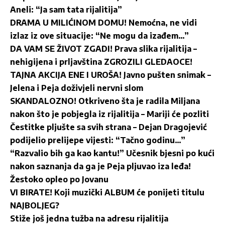
Aneli: “Ja sam tata rijalitija”
DRAMA U MILIĆINOM DOMU! Nemoćna, ne vidi
izlaz iz ove situacije: “Ne mogu da izađem…”
DA VAM SE ŽIVOT ZGADI! Prava slika rijalitija –
nehigijena i prljavština ZGROZILI GLEDAOCE!
TAJNA AKCIJA ENE I UROŠA! Javno pušten snimak –
Jelena i Peja doživjeli nervni slom
SKANDALOZNO! Otkriveno šta je radila Miljana
nakon što je pobjegla iz rijalitija – Mariji će pozliti
Čestitke pljušte sa svih strana – Dejan Dragojević
podijelio prelijepe vijesti: “Tačno godinu…”
“Razvalio bih ga kao kantu!” Učesnik bjesni po kući
nakon saznanja da ga je Peja pljuvao iza leđa!
Žestoko opleo po Jovanu
VI BIRATE! Koji muzički ALBUM će ponijeti titulu
NAJBOLJEG?
Stiže još jedna tužba na adresu rijalitija