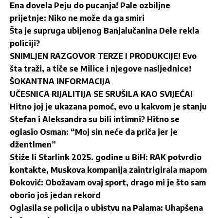
Ena dovela Peju do pucanja! Pale ozbiljne
prijetnje: Niko ne može da ga smiri
Šta je supruga ubijenog Banjalučanina Dele rekla
policiji?
SNIMLJEN RAZGOVOR TERZE I PRODUKCIJE! Evo
šta traži, a tiče se Milice i njegove nasljednice!
ŠOKANTNA INFORMACIJA
UČESNICA RIJALITIJA SE SRUŠILA KAO SVIJEĆA!
Hitno joj je ukazana pomoć, evo u kakvom je stanju
Stefan i Aleksandra su bili intimni? Hitno se
oglasio Osman: “Moj sin neće da priča jer je
džentlmen”
Stiže li Starlink 2025. godine u BiH: RAK potvrdio
kontakte, Muskova kompanija zaintrigirala mapom
Đoković: Obožavam ovaj sport, drago mi je što sam
oborio još jedan rekord
Oglasila se policija o ubistvu na Palama: Uhapšena