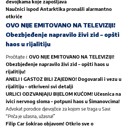
devojkama koje zapošljava
Naučnici ispod Antarktika pronašli alarmantno
otkriće
OVO NIJE EMITOVANO NA TELEVIZIJI!
Obezbjeđenje napravilo živi zid – opšti
haos u rijalitiju
Pročitajte i:
OVO NIJE EMITOVANO NA TELEVIZIJI!
Obezbjeđenje napravilo živi zid – opšti haos u
rijalitiju!
ANELI I GASTOZ BILI ZAJEDNO! Dogovarali i vezu u
rijalitiju – otkriveni svi detalji
URLICI ODZVANJAJU BIJELOM KUĆOM! Učesnica na
ivici nervnog sloma – potpuni haos u Šimanovcima!
Advokat porodice djevojčice za kojom se traga u Savi:
“Priča je užasna, užasna!”
Filip Car šokirao objavom! Otkrio sve o