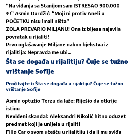
“Na viđanja sa Stanijom sam ISTRESAO 900.000
€!” Asmin Durdžić: “Moji ni protiv Aneli u
POČETKU nisu imali ništa”
ZOLA PREVARIO MILJANU! Ona iz bijesa najavila
povratak u rijaliti!
Prvo oglašavanje Miljane nakon bjekstva iz
rijalitija: Nepravda me ubi…
Šta se događa u rijalitiju? Čuje se tužno
vrištanje Sofije
Pročitajte i:
Šta se događa u rijalitiju? Čuje se tužno
vrištanje Sofije
Asmin optužio Terzu da laže: Riješio da otkrije
istinu
Neviđeni skandal: Aleksandri Nikolić hitno oduzet
predmet koji je unijela u rijaliti
Filip Car o svom učešću u rijalitiju i da li mu sviđa