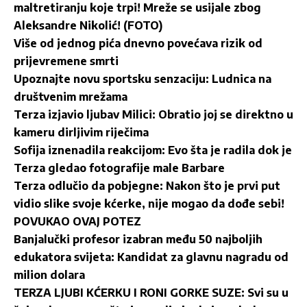
maltretiranju koje trpi! Mreže se usijale zbog
Aleksandre Nikolić! (FOTO)
Više od jednog pića dnevno povećava rizik od
prijevremene smrti
Upoznajte novu sportsku senzaciju: Ludnica na
društvenim mrežama
Terza izjavio ljubav Milici: Obratio joj se direktno u
kameru dirljivim riječima
Sofija iznenadila reakcijom: Evo šta je radila dok je
Terza gledao fotografije male Barbare
Terza odlučio da pobjegne: Nakon što je prvi put
vidio slike svoje kćerke, nije mogao da dođe sebi!
POVUKAO OVAJ POTEZ
Banjalučki profesor izabran među 50 najboljih
edukatora svijeta: Kandidat za glavnu nagradu od
milion dolara
TERZA LJUBI KĆERKU I RONI GORKE SUZE: Svi su u