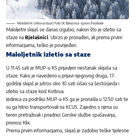
Maloljetnik izletio sa staze / Foto: OC Bjelašnica i Igman /Facebook
Maloljetni skijaš se danas izgubio, nakon što je izletio sa
staze na
Bjelašnici
. Ubrzo je pronađen, ali prema prvim
informacijama, teško je povrijeđen.
Maloljetnik izletio sa staze
U 11:45 sati je MUP-u KS prijavljen nestanak skijaša sa
staze. Kako je navedeno u prijavi njegovog druga, 17-
godišnji skijaš je jutros oko 10 sati sišao sa šestosjeda i
izletio sa staze kod Kotlova.
Jedinica za podršku MUP-a KS ga je pronašla u 12:50 sati te
su ga hitno transportovali na KCUS. Zajedno s njima su
teren pretraživali i priadnici Gorske službe spašavanja,
prenosi Klix.
Prema prvim informacijama, skijaš je zadobio teške tjelesne