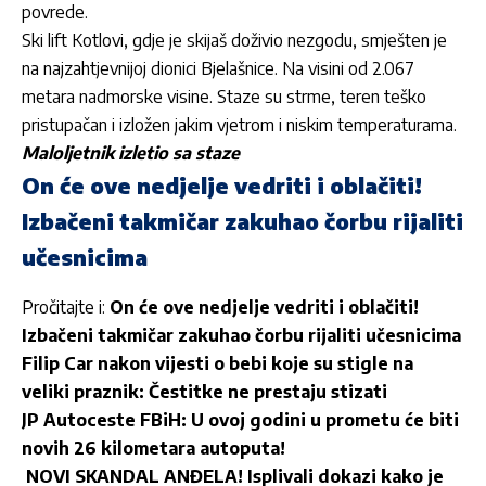
povrede.
Ski lift Kotlovi, gdje je skijaš doživio nezgodu, smješten je
na najzahtjevnijoj dionici Bjelašnice. Na visini od 2.067
metara nadmorske visine. Staze su strme, teren teško
pristupačan i izložen jakim vjetrom i niskim temperaturama.
Maloljetnik izletio sa staze
On će ove nedjelje vedriti i oblačiti!
Izbačeni takmičar zakuhao čorbu rijaliti
učesnicima
Pročitajte i:
On će ove nedjelje vedriti i oblačiti!
Izbačeni takmičar zakuhao čorbu rijaliti učesnicima
Filip Car nakon vijesti o bebi koje su stigle na
veliki praznik: Čestitke ne prestaju stizati
JP Autoceste FBiH: U ovoj godini u prometu će biti
novih 26 kilometara autoputa!
NOVI SKANDAL ANĐELA! Isplivali dokazi kako je