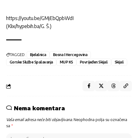
https://youtu.be/GMjEbQpbWdI
(Klix/hypebih.ba/G. Š.)
TAGGED:
Bjelašnica
Bosna I Hercegovina
Gorske Službe Spašavanja
MUP KS
Povrijeđen Skijaš
Skijaš
Nema komentara
Vaša email adresa neće biti objavljivana.
Neophodna polja su označena
sa
*