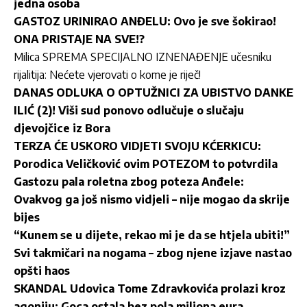
jedna osoba
GASTOZ URINIRAO ANĐELU: Ovo je sve šokirao!
ONA PRISTAJE NA SVE!?
Milica SPREMA SPECIJALNO IZNENAĐENJE učesniku
rijalitija: Nećete vjerovati o kome je riječ!
DANAS ODLUKA O OPTUŽNICI ZA UBISTVO DANKE
ILIĆ (2)! Viši sud ponovo odlučuje o slučaju
djevojčice iz Bora
TERZA ĆE USKORO VIDJETI SVOJU KĆERKICU:
Porodica Veličković ovim POTEZOM to potvrdila
Gastozu pala roletna zbog poteza Anđele:
Ovakvog ga još nismo vidjeli – nije mogao da skrije
bijes
“Kunem se u dijete, rekao mi je da se htjela ubiti!”
Svi takmičari na nogama – zbog njene izjave nastao
opšti haos
SKANDAL Udovica Tome Zdravkovića prolazi kroz
agoniju: Goca ostala bez pola miliona eura