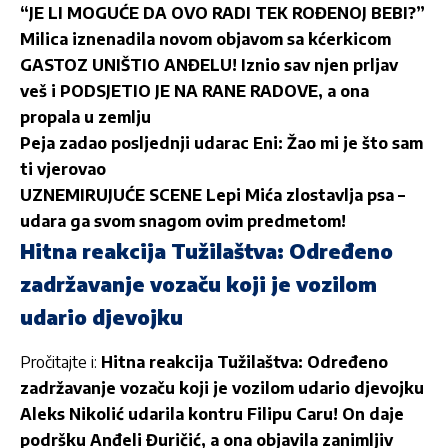
“JE LI MOGUĆE DA OVO RADI TEK ROĐENOJ BEBI?”
Milica iznenadila novom objavom sa kćerkicom
GASTOZ UNIŠTIO ANĐELU! Iznio sav njen prljav
veš i PODSJETIO JE NA RANE RADOVE, a ona
propala u zemlju
Peja zadao posljednji udarac Eni: Žao mi je što sam
ti vjerovao
UZNEMIRUJUĆE SCENE Lepi Mića zlostavlja psa –
udara ga svom snagom ovim predmetom!
Hitna reakcija Tužilaštva: Određeno
zadržavanje vozaču koji je vozilom
udario djevojku
Pročitajte i:
Hitna reakcija Tužilaštva: Određeno
zadržavanje vozaču koji je vozilom udario djevojku
Aleks Nikolić udarila kontru Filipu Caru! On daje
podršku Anđeli Đuričić, a ona objavila zanimljiv