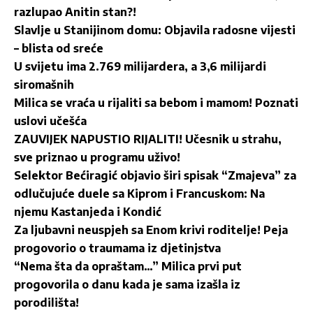
razlupao Anitin stan?!
Slavlje u Stanijinom domu: Objavila radosne vijesti
– blista od sreće
U svijetu ima 2.769 milijardera, a 3,6 milijardi
siromašnih
Milica se vraća u rijaliti sa bebom i mamom! Poznati
uslovi učešća
ZAUVIJEK NAPUSTIO RIJALITI! Učesnik u strahu,
sve priznao u programu uživo!
Selektor Bećiragić objavio širi spisak “Zmajeva” za
odlučujuće duele sa Kiprom i Francuskom: Na
njemu Kastanjeda i Kondić
Za ljubavni neuspjeh sa Enom krivi roditelje! Peja
progovorio o traumama iz djetinjstva
“Nema šta da opraštam…” Milica prvi put
progovorila o danu kada je sama izašla iz
porodilišta!