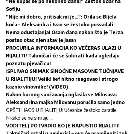
“Ne kupaš se po nekoliko dana!” Žestok udar na
Sofiju
“Nije mi dobro, pritisak mi je…”: Orila se Bijela
kuća – Aleksandra i Ivan se žestoko posvađali
Nema odustajanja! Osam dana nakon što je Terza
postao otac njen stav je jasa
n
PROCURILA INFORMACIJA KO VEČERAS ULAZI U
RIJALITI! Takmičari će se šokirati kada ugledaju
poznatu pjevačicu!
I
SPLIVAO SNIMAK SINOĆNE MASOVNE TUČNJAVE
U RIJALITIJU! Veliki šef hitno reagovao i strogo
kaznio vinovnike! (VIDEO)
Nakon burnog suočavanja oglasila se Milosava:
Aleksandrina majka Milovanu poručila samo jedno
OPŠTI HAOS U RIJALITIJU: Učesnice žestoko zaratile!
Nikako se ne smiruju…
VODITELJ POTVRDIO KO JE NAPUSTIO RIJALITI!
Takmičari ostali u nevjerici – ovo će promijeniti tok