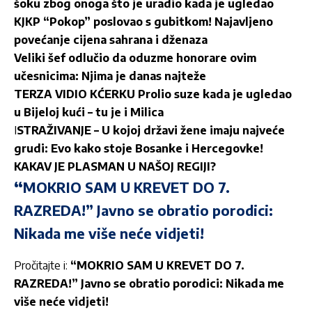
šoku zbog onoga što je uradio kada je ugledao
KJKP “Pokop” poslovao s gubitkom! Najavljeno
povećanje cijena sahrana i dženaza
Veliki šef odlučio da oduzme honorare ovim
učesnicima: Njima je danas najteže
TERZA VIDIO KĆERKU Prolio suze kada je ugledao
u Bijeloj kući – tu je i Milica
I
STRAŽIVANJE – U kojoj državi žene imaju najveće
grudi: Evo kako stoje Bosanke i Hercegovke!
KAKAV JE PLASMAN U NAŠOJ REGIJI?
“
MOKRIO SAM U KREVET DO 7.
RAZREDA!” Javno se obratio porodici:
Nikada me više neće vidjeti!
Pročitajte i:
“MOKRIO SAM U KREVET DO 7.
RAZREDA!” Javno se obratio porodici: Nikada me
više neće vidjeti!