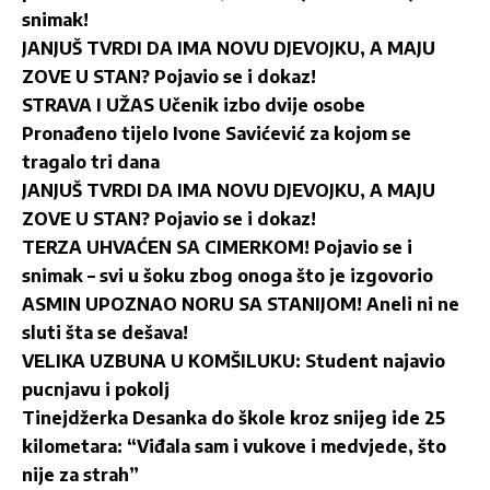
snimak!
JANJUŠ TVRDI DA IMA NOVU DJEVOJKU, A MAJU
ZOVE U STAN? Pojavio se i dokaz!
STRAVA I UŽAS Učenik izbo dvije osobe
Pronađeno tijelo Ivone Savićević za kojom se
tragalo tri dana
JANJUŠ TVRDI DA IMA NOVU DJEVOJKU, A MAJU
ZOVE U STAN? Pojavio se i dokaz!
TERZA UHVAĆEN SA CIMERKOM! Pojavio se i
snimak – svi u šoku zbog onoga što je izgovorio
ASMIN UPOZNAO NORU SA STANIJOM! Aneli ni ne
sluti šta se dešava!
VELIKA UZBUNA U KOMŠILUKU: Student najavio
pucnjavu i pokolj
Tinejdžerka Desanka do škole kroz snijeg ide 25
kilometara: “Viđala sam i vukove i medvjede, što
nije za strah”