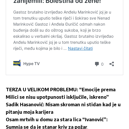
TERZA U VELIKOM PROBLEMU: “Emocije prema
Milici se nisu upotpunosti isključile, iskreno”
Sadik Hasanović: Nisam skroman ni stidan kad je u
pitanju moja karijera
Osam mrtvih u domu za stara lica “Ivanović”:
Sumnja se da je stanar kriv za požar
.