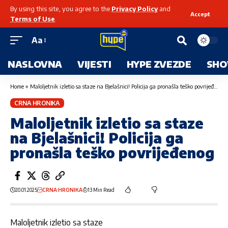
By using this site, you agree to the
Privacy Policy
and
Accept
Terms of Use
.
Aa
NASLOVNA
VIJESTI
HYPE ZVEZDE
SHO
Home
»
Maloljetnik izletio sa staze na Bjelašnici! Policija ga pronašla teško povrijeđenog
CRNA HRONIKA
Maloljetnik izletio sa staze
na Bjelašnici! Policija ga
pronašla teško povrijeđenog
20.01.2025
CRNA HRONIKA
13 Min Read
Maloljetnik izletio sa staze