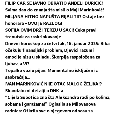
FILIP CAR SE JAVNO OBRATIO ANĐELI ĐURIČIĆ!
Svima dao do znanja šta misli o Maji Marinković!
MILJANA HITNO NAPUŠTA RIJALITI!? Ostaje bez
honorara – OVO JE RAZLOG!
SOFIJA OVIM DRŽI TERZU U ŠACI! Čeka pravi
trenutak za raskrinkavanje
Dnevni horoskop za četvrtak, 16. januar 2025: Bika
očekuju finansijski problem, Djevici razum i
emocije nisu u skladu, Škorpija raspoložena za
ljubav, a Vi?
Topalko vozio pijan: Momentalno isključen iz
saobraćaja…
I
VAN MARINKOVIĆ NIJE OTAC MALOG ŽELJKA!?
Skandalozni detalji o DNK-a
“Cijela Subotica zna šta Aleksandra radi po kolima,
sobama i garažama!” Oglasila se Milovanova
radnica: Otkrila sve o njegovom odnosu sa