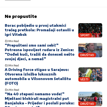
Ne propustite
Borac pobijedio u prvoj utakmici
trećeg pretkola: Promašaji ostavili u
igri Vitebsk
SPORT
3 Min Read
“Prepušteni smo sami sebi!”
Potresna ispovijest rudara iz Zenice:
“Dođeš kući, tražiš da doneseš nešto
DRUŠTVO
svojoj djeci, a nemaš”
3 Min Read
A Driving Force stigao u Sarajevo:
Otvorena izložba luksuznih
automobila u Vilsonovom šetalištu
VESTI
(FOTO)
4 Min Read
“Na 40 stepeni nemamo vode!”
Mještani blokirali magistralni put
Banjaluka – Prijedor i poslali poruku:
DRUŠTVO