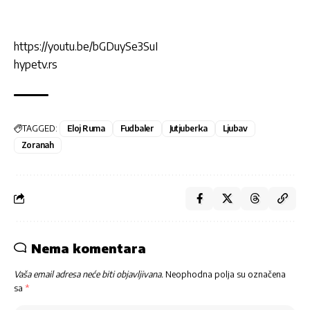
https://youtu.be/bGDuySe3SuI
hypetv.rs
TAGGED:
Eloj Ruma
Fudbaler
Jutjuberka
Ljubav
Zoranah
Nema komentara
Vaša email adresa neće biti objavljivana.
Neophodna polja su označena
sa
*