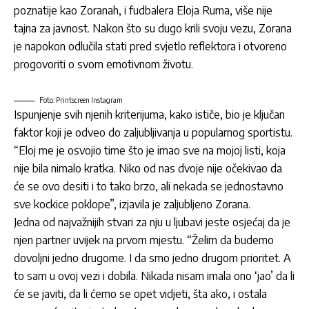
poznatije kao Zoranah, i fudbalera Eloja Ruma, više nije
tajna za javnost. Nakon što su dugo krili svoju vezu, Zorana
je napokon odlučila stati pred svjetlo reflektora i otvoreno
progovoriti o svom emotivnom životu.
Foto: Printscreen Instagram
Ispunjenje svih njenih kriterijuma, kako ističe, bio je ključan
faktor koji je odveo do zaljubljivanja u popularnog sportistu.
“Eloj me je osvojio time što je imao sve na mojoj listi, koja
nije bila nimalo kratka. Niko od nas dvoje nije očekivao da
će se ovo desiti i to tako brzo, ali nekada se jednostavno
sve kockice poklope”, izjavila je zaljubljeno Zorana.
Jedna od najvažnijih stvari za nju u ljubavi jeste osjećaj da je
njen partner uvijek na prvom mjestu. “Želim da budemo
dovoljni jedno drugome. I da smo jedno drugom prioritet. A
to sam u ovoj vezi i dobila. Nikada nisam imala ono ‘jao’ da li
će se javiti, da li ćemo se opet vidjeti, šta ako, i ostala