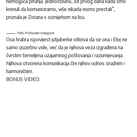
nemoguća pitanja. Jednostavno, od prvog dana kada smo
krenuli da komuniciramo, više nikada nismo prestali”,
priznala je Zorana s osmijehom na licu.
Foto: Printscreen Instagram
Ova hrabra ispovijest jutjuberke otkriva da se ona i Eloj ne
samo izuzetno vole, već da je njihova veza izgrađena na
čvrstim temeljima uzajamnog poštovanja i razumijevanja.
Njihova otvorena komunikacija čini njihov odnos snažnim i
harmoničnim.
BONUS VIDEO: