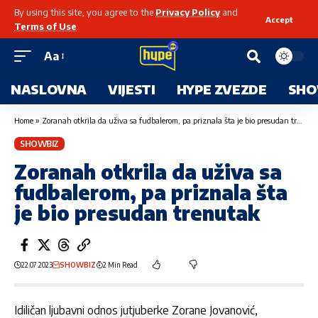
By using this site, you agree to the
Privacy Policy
and
Accept
Terms of Use
.
Aa
NASLOVNA
VIJESTI
HYPE ZVEZDE
SHO
Home
»
Zoranah otkrila da uživa sa fudbalerom, pa priznala šta je bio presudan trenutak
SHOWBIZ
Zoranah otkrila da uživa sa
fudbalerom, pa priznala šta
je bio presudan trenutak
22.07.2023
SHOWBIZ
2 Min Read
Idiličan ljubavni odnos jutjuberke Zorane Jovanović,