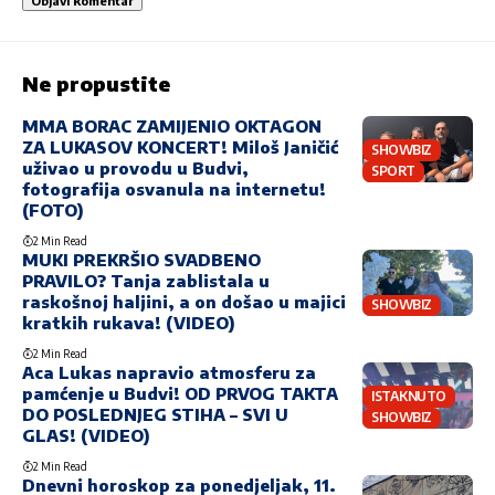
Ne propustite
MMA BORAC ZAMIJENIO OKTAGON
ZA LUKASOV KONCERT! Miloš Janičić
SHOWBIZ
uživao u provodu u Budvi,
SPORT
fotografija osvanula na internetu!
(FOTO)
2 Min Read
MUKI PREKRŠIO SVADBENO
PRAVILO? Tanja zablistala u
raskošnoj haljini, a on došao u majici
SHOWBIZ
kratkih rukava! (VIDEO)
2 Min Read
Aca Lukas napravio atmosferu za
pamćenje u Budvi! OD PRVOG TAKTA
ISTAKNUTO
DO POSLEDNJEG STIHA – SVI U
SHOWBIZ
GLAS! (VIDEO)
2 Min Read
Dnevni horoskop za ponedjeljak, 11.