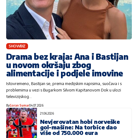
SHOWBIZ
Drama bez kraja: Ana i Bastijan
u novom okršaju zbog
alimentacije i podjele imovine
Istovremeno, Bastijan se, prema medijskim napisima, suočava i s
problemima u vezi s Bugarkom Silvom Kapitanovom Dok u ulozi
televizijskog…
By
Goran Sumar
04.07.2026
21.06.2026
Nevjerovatan hobi norveške
gol-mašine: Na torbice dao
više od 750.000 eura