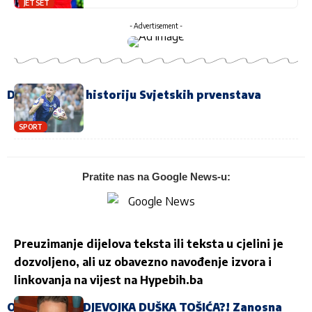
JET SET
- Advertisement -
Džeko ulazi u historiju Svjetskih prvenstava
SPORT
Pratite nas na Google News-u:
Preuzimanje dijelova teksta ili teksta u cjelini je
dozvoljeno, ali uz obavezno navođenje izvora i
linkovanja na vijest na
Hypebih.ba
OVO JE NOVA DJEVOJKA DUŠKA TOŠIĆA?! Zanosna