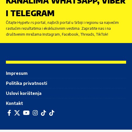
KANALIMA WHATSAPP, VIBER
I TELEGRAM
Čitajte Hypetv.rs portal, najbrži portal u Srbiji i regionu sa najvećim
rastućim rezultatima i ekskluzivnim vestima. Zapratite nas i na
društvenim mrežama Instagram, Facebook, Threads, TikTok!
Impresum
Politika privatnosti
Uslovi korištenja
Kontakt