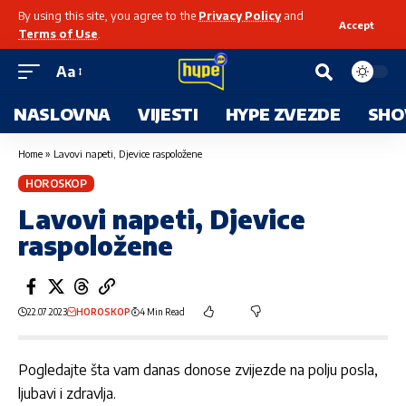
By using this site, you agree to the
Privacy Policy
and
Accept
Terms of Use
.
Aa
NASLOVNA
VIJESTI
HYPE ZVEZDE
SHO
Home
»
Lavovi napeti, Djevice raspoložene
HOROSKOP
Lavovi napeti, Djevice
raspoložene
22.07.2023
HOROSKOP
4 Min Read
Pogledajte šta vam danas donose zvijezde na polju posla,
ljubavi i zdravlja.