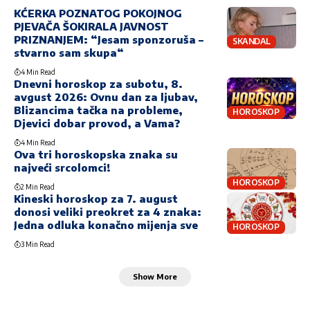
KĆERKA POZNATOG POKOJNOG
PJEVAČA ŠOKIRALA JAVNOST
PRIZNANJEM: “Jesam sponzoruša –
SKANDAL
stvarno sam skupa“
4 Min Read
Dnevni horoskop za subotu, 8.
avgust 2026: Ovnu dan za ljubav,
Blizancima tačka na probleme,
HOROSKOP
Djevici dobar provod, a Vama?
4 Min Read
Ova tri horoskopska znaka su
najveći srcolomci!
HOROSKOP
2 Min Read
Kineski horoskop za 7. august
donosi veliki preokret za 4 znaka:
Jedna odluka konačno mijenja sve
HOROSKOP
3 Min Read
Show More