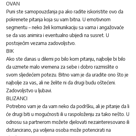
OVAN
Puni ste samopouzdanja pa ako radite iskoristite ovo da
pokrenete pitanja koja su vam bitna. U emotivnom
segmentu – neko želi komunikaciju sa vama i angažovaće
se da vas animira i eventualno ubijedi na susret. U
postojećim vezama zadovoljstvo.
BIK
Ako ste danas u dilemi po bilo kom pitanju, najbolje bi bilo
da uzmete malo vremena za sebe i dobro razmislite o
svom sljedećem potezu. Bitno vam je da uradite ono što je
najbolje za vas, ali ne želite ni da drugi budu oštećeni.
Zadovoljstvo u ljubavi.
BLIZANCI
Potrebno vam je da vam neko da podršku, ali je pitanje da li
će drugi biti u mogućnosti ili u raspoloženju za tako nešto. U
odnosu sa partnerom možete djelovati nezainteresovano ili
distancirano, pa voljena osoba može potencirati na