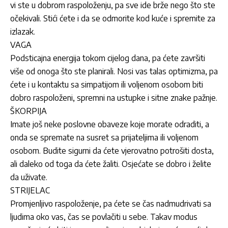
vi ste u dobrom raspoloženju, pa sve ide brže nego što ste
očekivali. Stići ćete i da se odmorite kod kuće i spremite za
izlazak.
VAGA
Podsticajna energija tokom cijelog dana, pa ćete završiti
više od onoga što ste planirali. Nosi vas talas optimizma, pa
ćete i u kontaktu sa simpatijom ili voljenom osobom biti
dobro raspoloženi, spremni na ustupke i sitne znake pažnje.
ŠKORPIJA
Imate još neke poslovne obaveze koje morate odraditi, a
onda se spremate na susret sa prijateljima ili voljenom
osobom. Budite sigurni da ćete vjerovatno potrošiti dosta,
ali daleko od toga da ćete žaliti. Osjećate se dobro i želite
da uživate.
STRIJELAC
Promjenljivo raspoloženje, pa ćete se čas nadmudrivati sa
ljudima oko vas, čas se povlačiti u sebe. Takav modus