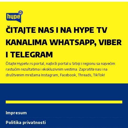
ČITAJTE NAS I NA HYPE TV
KANALIMA WHATSAPP, VIBER
I TELEGRAM
Čitajte Hypetv.rs portal, najbrži portal u Srbiji i regionu sa najvećim
rastućim rezultatima i ekskluzivnim vestima. Zapratite nas i na
društvenim mrežama Instagram, Facebook, Threads, TikTok!
Impresum
Politika privatnosti