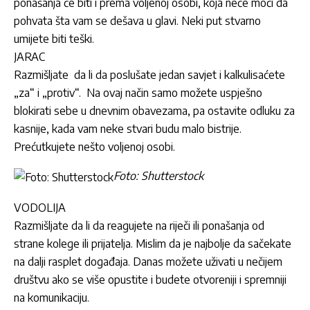
ponašanja će biti i prema voljenoj osobi, koja neće moći da
pohvata šta vam se dešava u glavi. Neki put stvarno
umijete biti teški.
JARAC
Razmišljate da li da poslušate jedan savjet i kalkulisaćete
„za“ i „protiv“. Na ovaj način samo možete uspješno
blokirati sebe u dnevnim obavezama, pa ostavite odluku za
kasnije, kada vam neke stvari budu malo bistrije.
Prećutkujete nešto voljenoj osobi.
Foto: Shutterstock
VODOLIJA
Razmišljate da li da reagujete na riječi ili ponašanja od
strane kolege ili prijatelja. Mislim da je najbolje da sačekate
na dalji rasplet događaja. Danas možete uživati u nečijem
društvu ako se više opustite i budete otvoreniji i spremniji
na komunikaciju.