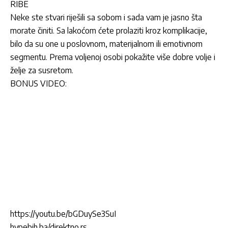
RIBE
Neke ste stvari riješili sa sobom i sada vam je jasno šta
morate činiti. Sa lakoćom ćete prolaziti kroz komplikacije,
bilo da su one u poslovnom, materijalnom ili emotivnom
segmentu. Prema voljenoj osobi pokažite više dobre volje i
želje za susretom.
BONUS VIDEO:
https://youtu.be/bGDuySe3SuI
hypebih.ba/direktno.rs