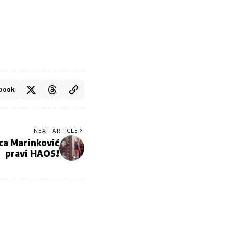
book
NEXT ARTICLE
a Marinković
pravi HAOS!