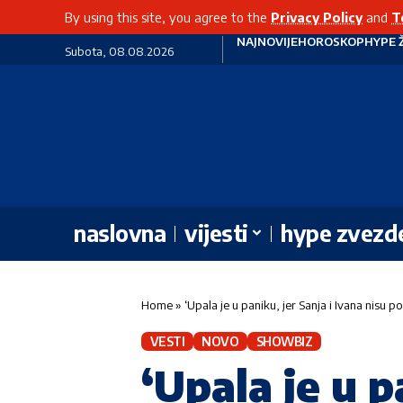
By using this site, you agree to the
Privacy Policy
and
T
NAJNOVIJE
HOROSKOP
HYPE 
Subota, 08.08.2026
naslovna
vijesti
hype zvezd
Home
»
‘Upala je u paniku, jer Sanja i Ivana nisu 
VESTI
NOVO
SHOWBIZ
‘Upala je u p