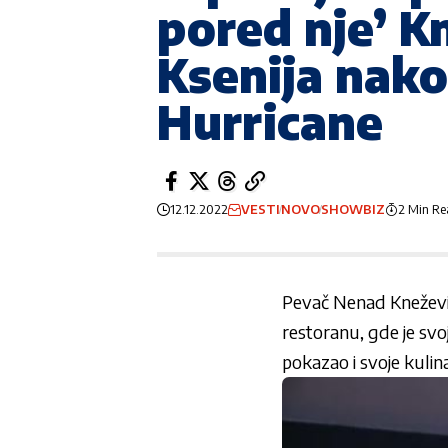
pored nje’ Kn
Ksenija nako
Hurricane
12.12.2022
VESTI
NOVO
SHOWBIZ
2 Min R
Pevač Nenad Kneževi
restoranu, gde je svo
pokazao i svoje kulin