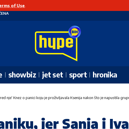
erms of Use
.
ŽENA
e
showbiz
jet set
sport
hronika
pored nje’ Knez o panici koju je proživljavala Ksenija nakon što je napustila gru
aniku, jer Sanja i Iv