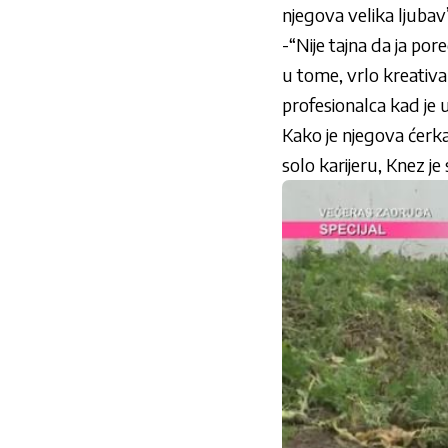
njegova velika ljubav”
-“Nije tajna da ja po
u tome, vrlo kreativ
profesionalca kad je u
Kako je njegova ćerk
solo karijeru, Knez je