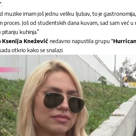
.
red muzike imam još jednu veliku ljubav, to je gastronomi
an proces. Još od studentskih dana kuvam, sad sam već u
 pitanju kuhinja.”
a
Ksenija Knežević
nedavno napustila grupu “
Hurrica
 sada otkrio kako se snalazi.