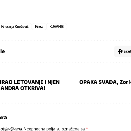
Knesnija Kneževič
Knez
KUVANJE
le
Face
SIRAO LETOVANJE I NJEN
OPAKA SVAĐA, Zoric
SANDRA OTKRIVA!
ara
objavljivana.
Neophodna polja su označena sa
*