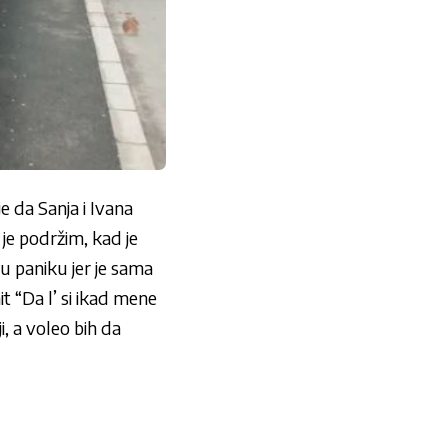
e da Sanja i Ivana
je podržim, kad je
 u paniku jer je sama
it “Da l’ si ikad mene
, a voleo bih da