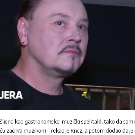
išljeno kao gastronomsko-muzički spektakl, tako da sam im
ću začiniti muzikom – rekao je Knez, a potom dodao da je