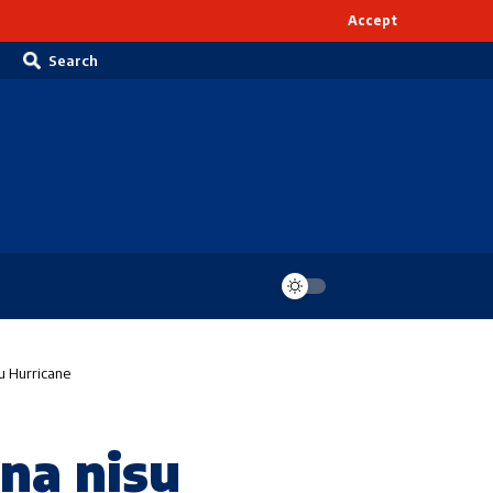
Accept
Search
pu Hurricane
ana nisu