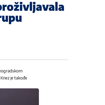
proživljavala
grupu
 beogradskom
 Knez je takođe