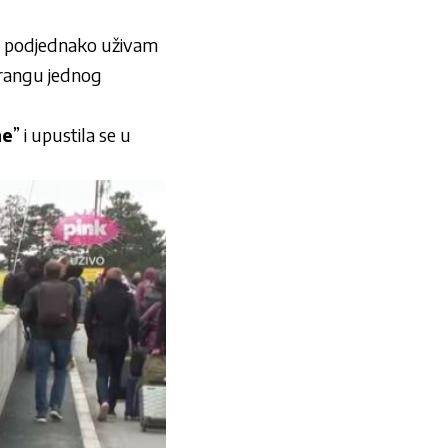
ja, podjednako uživam
 rangu jednog
ne
” i upustila se u