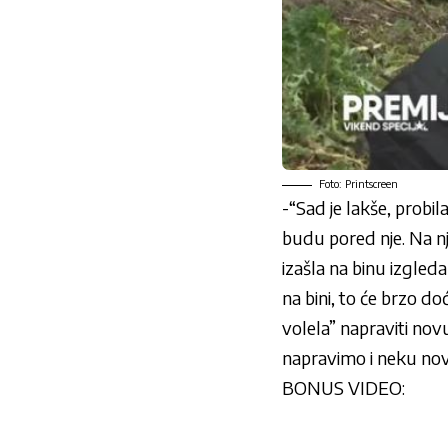
Foto: Printscreen
-“Sad je lakše, probil
budu pored nje. Na n
izašla na binu izgleda
na bini, to će brzo do
volela” napraviti nov
napravimo i neku novu
BONUS VIDEO: