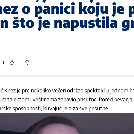
ez o panici koju je 
n što je napustila 
ead
ć Knez je pre nekoliko večeri održao spektakl u jednom
jim talentom i veštinama zabavio prisutne. Pored pevanja,
arske sposobnosti, kuvajući jela za sve prisutne.