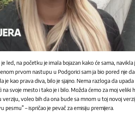
a je led, na početku je imala bojazan kako će sama, navikla j
jenom prvom nastupu u Podgorici sam ja bio pored nje da 
la je kao prava diva, bilo je sjajno. Nema razloga da upada
ći na svoje mesto i tako je i bilo. Možda ćemo za moj veliki h
u verziju, voleo bih da ona bude sa mnom u toj novoj verziji
 pesmu” – ispričao je pevač za emisiju premijera.