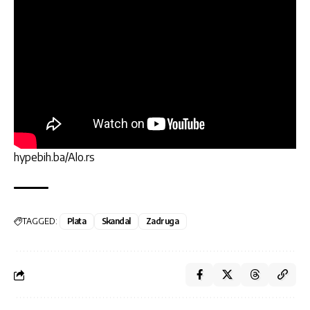
hypebih.ba/Alo.rs
TAGGED:
Plata
Skandal
Zadruga