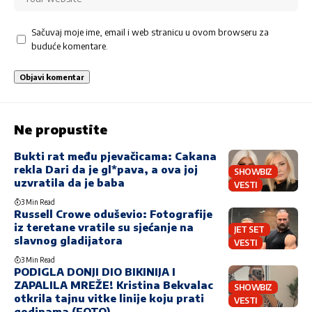
Sačuvaj moje ime, email i web stranicu u ovom browseru za
buduće komentare.
Ne propustite
Bukti rat među pjevačicama: Cakana
rekla Dari da je gl*pava, a ova joj
SHOWBIZ
uzvratila da je baba
VESTI
3 Min Read
Russell Crowe oduševio: Fotografije
iz teretane vratile su sjećanje na
JET SET
slavnog gladijatora
VESTI
3 Min Read
PODIGLA DONJI DIO BIKINIJA I
ZAPALILA MREŽE! Kristina Bekvalac
SHOWBIZ
otkrila tajnu vitke linije koju prati
VESTI
godinama (FOTO)