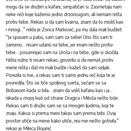
mogu da se družim u kafani, simpatičan si. Zasmetaju nam
neke reči koje kažemo jedno drzoricugom, ali nemam ništa
protiv tebe. Rekao si da sam kvarna, znam da to misliš kao
i mnogi…” rekla je Zorica Marković, pa mu dala mali budžet.
“Ja spavam u pabu, sam sam za sebe! Ono što sam ti
zamerio… nisam udario na tebe, jer imam nešto protiv
tebe… posumnjao sam na Uroša i na tebe, gde si skočila.
Ništa ružno ti nisam rekao, govorila si da nemaš protiv
mene ništa i daš mi mali budže i kažeš da sam seljak.
Ponizila si me, a rekao sam ti samo jednu reč koja te je
povredila. Što se tiče spoljnog sveta, sećam se sa
Bobanom kada si bila… znam da voliš kafanu kao i ja…
nikada u mojoj kući od strane Dragica i Miloša nešto loše.
Rekao sam ti družio sam se sa mnogim ljudima, koji te
znaju. Kakva si prema meni takav sam prema tebi. Ovaj
prostor utiče na mene kako utiče, nisi me nešto gotivila.”
rekao je Mikica Bojanić.