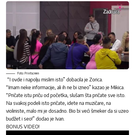
Foto: Printscreen
“I ovde i napolju mislim isto” dobacila je Zorica.
“Imam neke informacije, ali ih ne bi izneo” kazao je Mikica.
“Pričate istu priču od početka, slušam šta pričate sve isto.
Na svakoj podeli isto pričate, idete na muzičare, na
violiniste, malo mi je dosadno. Bio bi veći šmeker da si uzeo
budžet i seo!” dodao je Ivan.
BONUS VIDEO!