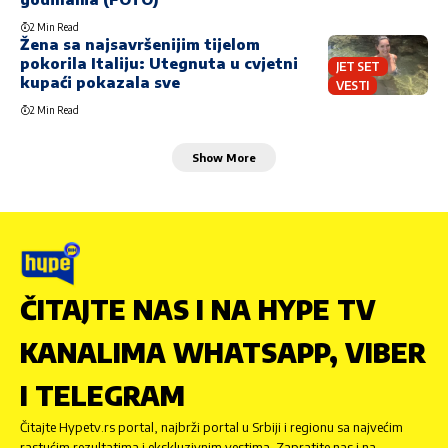
2 Min Read
Žena sa najsavršenijim tijelom
pokorila Italiju: Utegnuta u cvjetni
JET SET
kupaći pokazala sve
VESTI
2 Min Read
Show More
ČITAJTE NAS I NA HYPE TV
KANALIMA WHATSAPP, VIBER
I TELEGRAM
Čitajte Hypetv.rs portal, najbrži portal u Srbiji i regionu sa najvećim
rastućim rezultatima i ekskluzivnim vestima. Zapratite nas i na