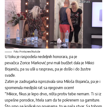
Foto: Printscreen/Youtube
U toku je raspodela nedeljnih honorara, pa je
pevačica Zorice Marković prvi mali budžet dala je Mikici
Bojaniću, pa su ušli u raspravu, pa je došlo i do žustre
svađe.
Zatim je zadrugarka isprozivala sina Miloša Bojanića, pa je i
spomenula medijski rat sa njegovim ocem!
“Mikice, fikus je lepo drvo, ništa protiv tebe nemam. Ti si iz
uspešne porodice, htela sam da te pokrenem sa garniture.
Što smo se koškali po novinama, to je naša stvar. Sa tobom