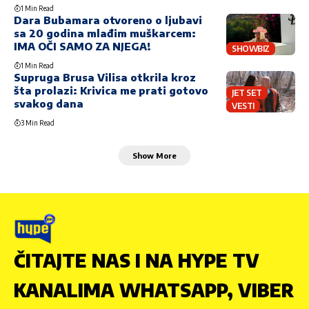
1 Min Read
Dara Bubamara otvoreno o ljubavi
sa 20 godina mlađim muškarcem:
IMA OČI SAMO ZA NJEGA!
SHOWBIZ
1 Min Read
Supruga Brusa Vilisa otkrila kroz
šta prolazi: Krivica me prati gotovo
JET SET
svakog dana
VESTI
3 Min Read
Show More
ČITAJTE NAS I NA HYPE TV
KANALIMA WHATSAPP, VIBER