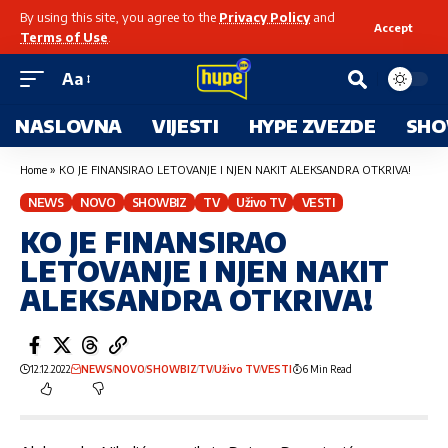
By using this site, you agree to the
Privacy Policy
and
Accept
Terms of Use
.
Aa
NASLOVNA
VIJESTI
HYPE ZVEZDE
SHO
Home
»
KO JE FINANSIRAO LETOVANJE I NJEN NAKIT ALEKSANDRA OTKRIVA!
NEWS
NOVO
SHOWBIZ
TV
Uživo TV
VESTI
KO JE FINANSIRAO
LETOVANJE I NJEN NAKIT
ALEKSANDRA OTKRIVA!
12.12.2022
NEWS
NOVO
SHOWBIZ
TV
Uživo TV
VESTI
6 Min Read