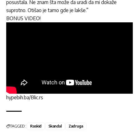
posustala. Ne znam šta može da uradi da mi dokaže
suprotno. Otišao je tamo gde je lakše.”
BONUS VIDEO!
hypebih.ba/Blic.rs
TAGGED:
Raskid
Skandal
Zadruga