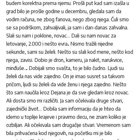
budem korektna prema njemu. Prošli put kad sam izašla u
grad bilo je prošle godine u decembru, gledala sam da
vodim računa, ne zbog fanova, nego zbog njega. Čuli smo
se sa podrškom, zahvaljivali, ja sam i dan-danas zahvalna.
Slali su nam i poklone, novac…
Dali su nam novac za
letovanje, 2.000 i nešto evra
.
Nismo tražili nijedne
sekunde, sami su želeli. Nešto su slali kod mene, nešto kod
njega, zavisi.
Dobio je dron, kameru, ja nakit, narukvice,
minđuše..
.
Dobijali smo svašta, to je bilo čudno. Ljudi su
želeli da nas vide zajedno. On je imao susret sa takvom
pričom, ljudi su želeli da vide ženu i njega zajedno. Nešto
što sam naučila kroz Dejana je da sve gledam kroz novac.
Ali dosta smo mi različiti. Ja sam očekivala druge stvari,
zajednički život… Dobila sam informaciju da je hteo da
idemo u toplije krajeve i pravimo decu, ne znam koliko je
ozbiljan. Ali očekivala sam drugačije stvari. Vremenom sam
bila prihvaćena kod njegovih, na početku mi je bilo