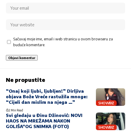
Sačuvaj moje ime, email i web stranicu u ovom browseru za
buduće komentare.
Ne propustite
“Onaj koji ljubi, ljubljen!” Dirljiva
objava Bože Vreće rastužila mnoge:
“Cijeli dan mislim na njega …”
SHOWBIZ
2 Min Read
Svi gledaju u Đinu Džinović: NOVI
HAOS NA MREŽAMA NAKON
GOLIŠA*OG SNIMKA (FOTO)
SHOWBIZ