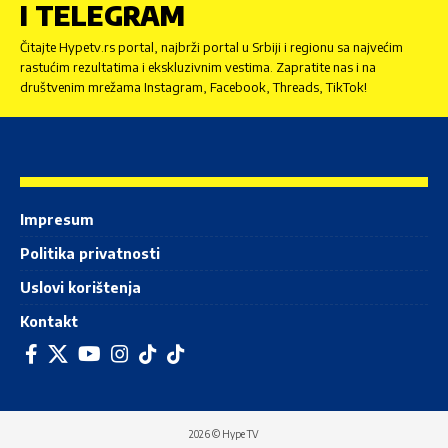
I TELEGRAM
Čitajte Hypetv.rs portal, najbrži portal u Srbiji i regionu sa najvećim
rastućim rezultatima i ekskluzivnim vestima. Zapratite nas i na
društvenim mrežama Instagram, Facebook, Threads, TikTok!
Impresum
Politika privatnosti
Uslovi korištenja
Kontakt
2026 © Hype TV