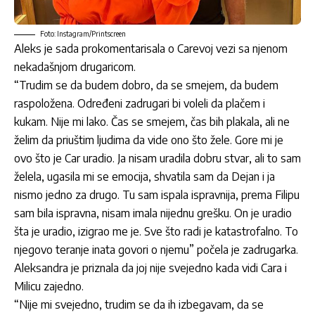
Foto: Instagram/Printscreen
Aleks je sada prokomentarisala o Carevoj vezi sa njenom
nekadašnjom drugaricom.
“Trudim se da budem dobro, da se smejem, da budem
raspoložena. Određeni zadrugari bi voleli da plačem i
kukam. Nije mi lako. Čas se smejem, čas bih plakala, ali ne
želim da priuštim ljudima da vide ono što žele. Gore mi je
ovo što je Car uradio. Ja nisam uradila dobru stvar, ali to sam
želela, ugasila mi se emocija, shvatila sam da Dejan i ja
nismo jedno za drugo. Tu sam ispala ispravnija, prema Filipu
sam bila ispravna, nisam imala nijednu grešku. On je uradio
šta je uradio, izigrao me je. Sve što radi je katastrofalno. To
njegovo teranje inata govori o njemu” počela je zadrugarka.
Aleksandra je priznala da joj nije svejedno kada vidi Cara i
Milicu zajedno.
“Nije mi svejedno, trudim se da ih izbegavam, da se