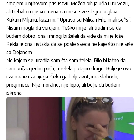
smejem u njihovom prisustvu. Možda bih ja ušla u tu vezu,
ali trebalo mi je vremena da mi se sve slegne u glavi.
Kukam Miljanu, kažu mi: “Upravo su Milica i Filip imali se*s”.
Nisam mogla da verujem. Teško mi je, ali trudim se da
budem dobro, ona i mnogi bi želeli da vide da mi je loše”
Rekla je ona i istakla da se posle svega ne kaje što nije više
sa Dejanom.”
Ne kajem se, uradila sam šta sam želela. Bilo bi lažno da
sam pričala jednu priču, a želela potajno drugo. Bolje je ovo,
i za mene i za njega. Čeka ga bolji život, ima slobodu,
pregrmeće. Nije moralno, nije lepo, ali bolje da budem
iskrena.