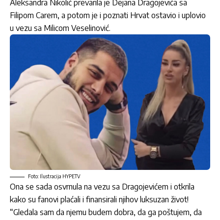
Aleksandra Nikolić prevarila je Dejana Dragojevića sa
Filipom Carem, a potom je i poznati Hrvat ostavio i uplovio
u vezu sa Milicom Veselinović.
Foto: Ilustracija HYPETV
Ona se sada osvrnula na vezu sa Dragojevićem i otkrila
kako su fanovi plaćali i finansirali njihov luksuzan život!
“Gledala sam da njemu budem dobra, da ga poštujem, da