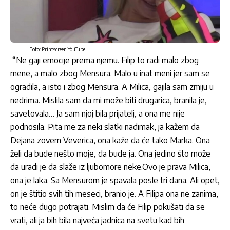
Foto: Printscreen YouTube
“Ne gaji emocije prema njemu. Filip to radi malo zbog
mene, a malo zbog Mensura. Malo u inat meni jer sam se
ogradila, a isto i zbog Mensura. A Milica, gajila sam zmiju u
nedrima. Mislila sam da mi može biti drugarica, branila je,
savetovala… Ja sam njoj bila prijatelj, a ona me nije
podnosila. Pita me za neki slatki nadimak, ja kažem da
Dejana zovem Veverica, ona kaže da će tako Marka. Ona
želi da bude nešto moje, da bude ja. Ona jedino što može
da uradi je da slaže iz ljubomore neke.Ovo je prava Milica,
ona je laka. Sa Mensurom je spavala posle tri dana. Ali opet,
on je štitio svih tih meseci, branio je. A Filipa ona ne zanima,
to neće dugo potrajati. Mislim da će Filip pokušati da se
vrati, ali ja bih bila najveća jadnica na svetu kad bih