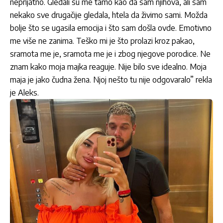
neprijatno. Gledali su me tamo kao da sam njihova, ali sam
nekako sve drugačije gledala, htela da živimo sami. Možda
bolje što se ugasila emocija i što sam došla ovde. Emotivno
me više ne zanima. Teško mi je što prolazi kroz pakao,
sramota me je, sramota me je i zbog njegove porodice. Ne
znam kako moja majka reaguje. Nije bilo sve idealno. Moja
maja je jako čudna žena. Njoj nešto tu nije odgovaralo” rekla
je Aleks.