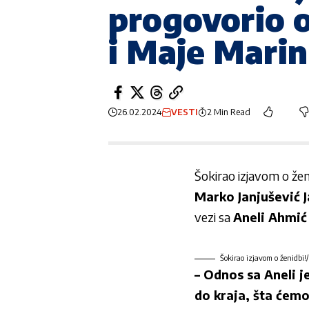
progovorio o
i Maje Marin
26.02.2024
VESTI
2 Min Read
Šokirao izjavom o žen
Marko Janjušević 
vezi sa
Aneli Ahmić
Šokirao izjavom o ženidbi!/
– Odnos sa Aneli j
do kraja, šta ćem