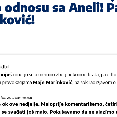
 odnosu sa Aneli! P
ković!
idbi!
Janjuš
mnogo se uznemirio zbog pokojnog brata, pa odluč
i provokacijama
Maje Marinković
, pa šokirao izjavom o 
 foto: youtube/printscreen
e ok ove nedjelje. Maloprije komentarišemo, četir
o se svađati još malo. Pokušavamo da ne ulazimo u