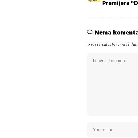
Premijera “D
Nema koment
Vaša email adresa neće biti 