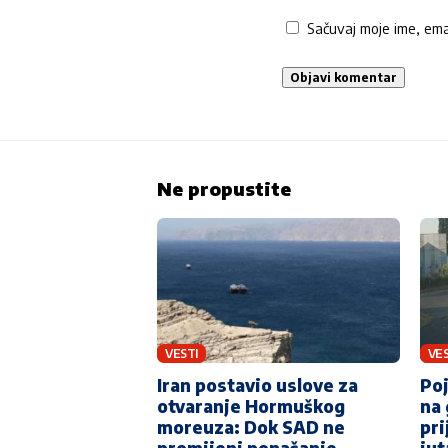
Sačuvaj moje ime, em
Ne propustite
VESTI
VES
Iran postavio uslove za
Poj
otvaranje Hormuškog
na 
moreuza: Dok SAD ne
pri