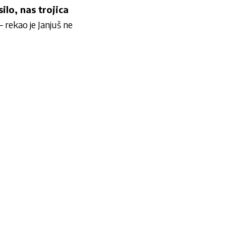
ilo, nas trojica
– rekao je Janjuš ne