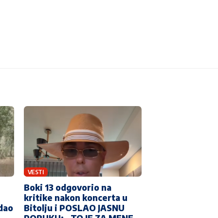
VESTI
Boki 13 odgovorio na
kritike nakon koncerta u
edao
Bitolju i POSLAO JASNU