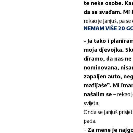
te neke osobe. Ka
da se svađam. Mi 
rekao je Janjuš, pa s
NEMAM VIŠE 20 G
– Ja tako i planir
moja djevojka. Sko
diramo, da nas ne 
nominovana, nisam 
zapaljen auto, nego
mafijaše”. Mi ima
našalim se
– rekao j
svijeta.
Onda se Janjuš prisje
pada.
–
Za mene je najgor