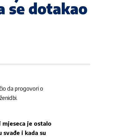
a se dotakao
io da progovori o
ženidbi.
i mjeseca je ostalo
 svađe i kada su