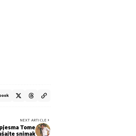
book
NEXT ARTICLE
a pjesma Tome
ušajte snimak