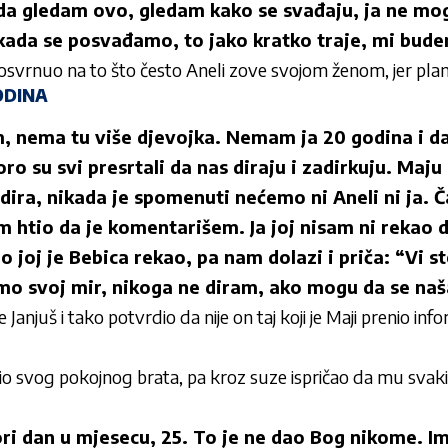
da gledam ovo, gledam kako se svađaju, ja ne mo
kada se posvađamo, to jako kratko traje, mi bud
e osvrnuo na to što često Aneli zove svojom ženom, jer plan
ODINA
am, nema tu više djevojka. Nemam ja 20 godina i d
ro su svi presrtali da nas diraju i zadirkuju. Maj
dira, nikada je spomenuti nećemo ni Aneli ni ja. Ča
htio da je komentarišem. Ja joj nisam ni rekao d
 joj je Bebica rekao, pa nam dolazi i priča: “Vi st
mo svoj mir, nikoga ne diram, ako mogu da se naš
e Janjuš i tako potvrdio da nije on taj koji je Maji prenio inf
tio svog pokojnog brata, pa kroz suze ispričao da mu svak
i dan u mjesecu, 25. To je ne dao Bog nikome. Imao