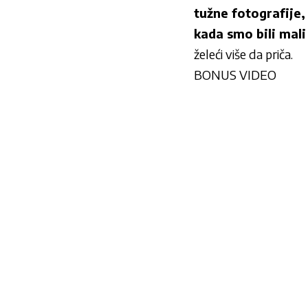
tužne fotografije,
kada smo bili mal
želeći više da priča.
BONUS VIDEO