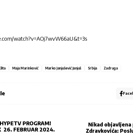
be.com/watch?v=AOj7wvW66aU&t=3s
Elita
Maja Marinković
Marko Janjušević Janjuš
Srbija
Zadruga
le
Face
 HYPETV PROGRAM!
Nikad objavljen
 26. FEBRUAR 2024.
Zdravkovića: Posl