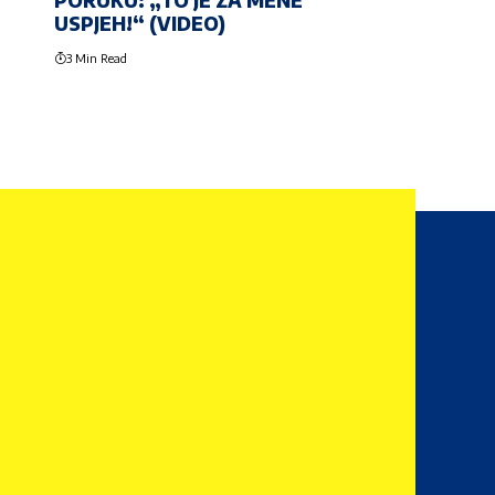
PORUKU: „TO JE ZA MENE
USPJEH!“ (VIDEO)
3 Min Read