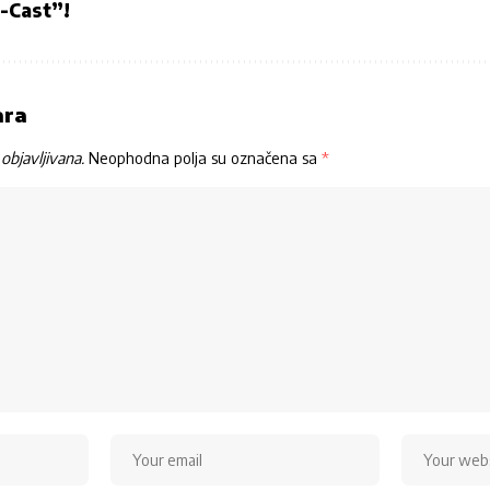
-Cast”!
ara
objavljivana.
Neophodna polja su označena sa
*