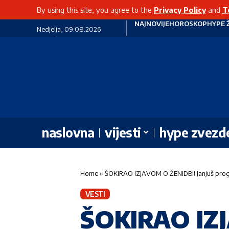
By using this site, you agree to the
Privacy Policy
and
T
NAJNOVIJE
HOROSKOP
HYPE 
Nedjelja, 09.08.2026
naslovna
vijesti
hype zvezd
Home
»
ŠOKIRAO IZJAVOM O ŽENIDBI! Janjuš progo
VESTI
ŠOKIRAO IZJ