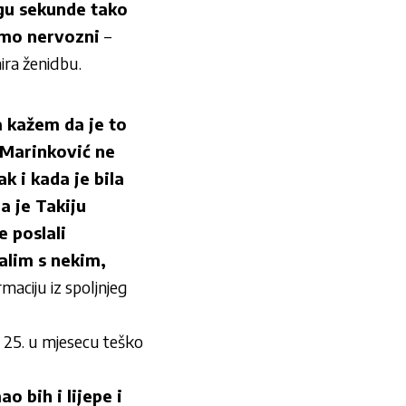
gu sekunde tako
emo nervozni
–
ira ženidbu.
a kažem da je to
u Marinković ne
k i kada je bila
a je Takiju
e poslali
alim s nekim,
ormaciju iz spoljnjeg
i 25. u mjesecu teško
 bih i lijepe i