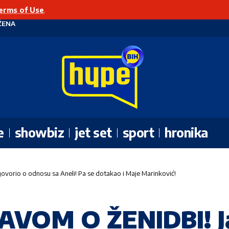
erms of Use
.
ŽENA
e
showbiz
jet set
sport
hronika
vorio o odnosu sa Aneli! Pa se dotakao i Maje Marinković!
AVOM O ŽENIDBI! J