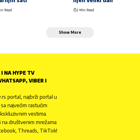
arnjih sati
njen veliki dan
in Read
2 Min Read
Show More
 I NA HYPE TV
HATSAPP, VIBER I
.rs portal, najbrži portal u
nu sa najvećim rastućim
ekskluzivnim vestima.
 i na društvenim mrežama
cebook, Threads, TikTok!