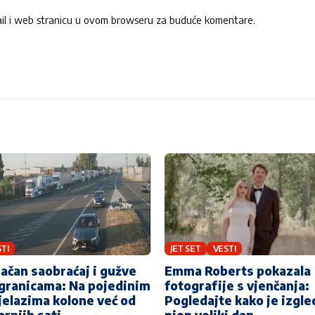
ail i web stranicu u ovom browseru za buduće komentare.
TI
JET SET
VESTI
ačan saobraćaj i gužve
Emma Roberts pokazala
granicama: Na pojedinim
fotografije s vjenčanja:
jelazima kolone već od
Pogledajte kako je izgl