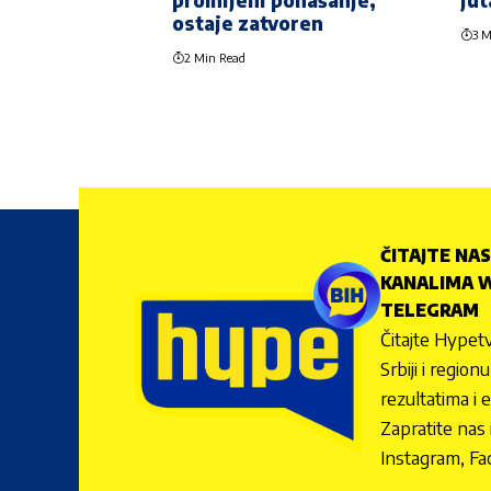
promijeni ponašanje,
jut
ostaje zatvoren
3 M
2 Min Read
ČITAJTE NAS
KANALIMA W
TELEGRAM
Čitajte Hypetv
Srbiji i regio
rezultatima i 
Zapratite nas
Instagram, Fa