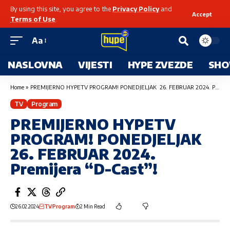
By using this site, you agree to the
Privacy Policy
and
Accept
Terms of Use
.
Aa
NASLOVNA
VIJESTI
HYPE ZVEZDE
SHO
Home
»
PREMIJERNO HYPETV PROGRAM! PONEDJELJAK 26. FEBRUAR 2024. Premijera “D-Cast”!
TV
Program
PREMIJERNO HYPETV
PROGRAM! PONEDJELJAK
26. FEBRUAR 2024.
Premijera “D-Cast”!
26.02.2024
TV
Program
2 Min Read