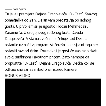
foto: hypetv
Tu je je i premijera
Dejana Dragojevića
“D -Cast”. Svakog
ponedjeljka od 21 h, Dejan vam predstavlja po jednog
gosta. U prvoj emisiji je ugostio Hodžu Mehmedaliju
Karamujića. U drugoj svog rođenog brata
Davida
Dragojevića
. A šta nas večeras očekuje kod Dejana
ostanite uz naš tv program. Večerašnja emisjija nikoga neće
ostaviti ravnodušnim. Čovjek koji je gost će vas rasplakati
svojoj sudbinom i životnom pričom. Zato nemojte da
propustite “D-Cast”, Dejana Dragojevića. Dečka koji se
odlično snalazi iza mikrofona i ispred kamere.
BONUS VIDEO