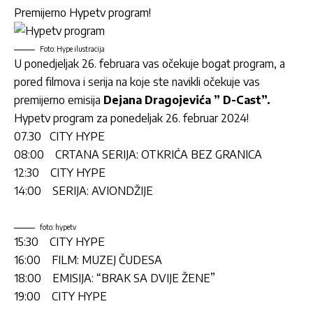
Premijerno
Hypetv
program!
Foto: Hype ilustracija
U ponedjeljak 26. februara vas očekuje bogat program, a
pored filmova i serija na koje ste navikli očekuje vas
premijerno emisija
Dejana Dragojevića ” D-Cast”.
Hypetv program za ponedeljak 26. februar 2024!
07.30 CITY HYPE
08:00 CRTANA SERIJA: OTKRIĆA BEZ GRANICA
12:30 CITY HYPE
14:00 SERIJA: AVIONDŽIJE
foto: hypetv
15:30 CITY HYPE
16:00 FILM: MUZEJ ČUDESA
18:00 EMISIJA: “BRAK SA DVIJE ŽENE”
19:00 CITY HYPE