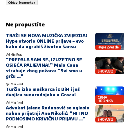
Ne propustite
TRAŽI SE NOVA MUZIČKA ZVIJEZDA!
Hype otvorio ONLINE prijave – evo
kako da ugrabiš životnu šansu
Hype Zvezde
1 Min Read
“PREPALA SAM SE, IZUZETNO SE
OSJEĆA PALJEVINA!” Mala Cana
strahuje zbog požara: “Svi smo u
SHOWBIZ
grču …“
3 Min Read
Turčin izbo muškarca iz BiH i još
dvojicu sunarodnjaka u Gracu!
CRNA
HRONIKA
2 Min Read
Advokat Jelene Radanović se oglasio
nakon prijetnji Ane Nikolić: “HITNO
PODNOSIMO KRIVIČNU PRIJAVU …“
SHOWBIZ
3 Min Read