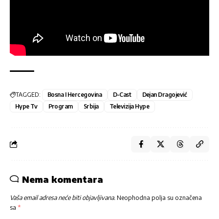
TAGGED:
Bosna I Hercegovina
D-Cast
Dejan Dragojević
Hype Tv
Program
Srbija
Televizija Hype
Nema komentara
Vaša email adresa neće biti objavljivana.
Neophodna polja su označena
sa
*