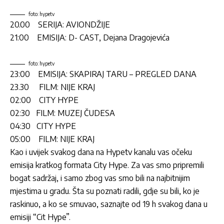
foto: hypetv
20.00 SERIJA: AVIONDŽIJE
21:00 EMISIJA: D- CAST, Dejana Dragojevića
foto: hypetv
23:00 EMISIJA: SKAPIRAJ TARU – PREGLED DANA
23.30 FILM: NIJE KRAJ
02:00 CITY HYPE
02:30 FILM: MUZEJ ČUDESA
04:30 CITY HYPE
05:00 FILM: NIJE KRAJ
Kao i uvijek svakog dana na Hypetv kanalu vas očeku
emisija kratkog formata City Hype. Za vas smo pripremili
bogat sadržaj, i samo zbog vas smo bili na najbitnijim
mjestima u gradu. Šta su poznati radili, gdje su bili, ko je
raskinuo, a ko se smuvao, saznajte od 19 h svakog dana u
emisiji “Cit Hype”.