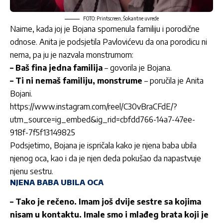
FOTO: Printscreen, Šokantne uvrede
Naime, kada joj je Bojana spomenula familiju i porodične
odnose. Anita je podsjetila Pavlovićevu da ona porodicu ni
nema, pa ju je nazvala monstrumom:
– Baš fina jedna familija
– govorila je Bojana.
– Ti ni nemaš familiju, monstrume
– poručila je Anita
Bojani.
https://www.instagram.com/reel/C30vBraCFdE/?
utm_source=ig_embed&ig_rid=cbfdd766-14a7-47ee-
918f-7f5f13149825
Podsjetimo, Bojana je ispričala kako je njena baba ubila
njenog oca, kao i da je njen deda pokušao da napastvuje
njenu sestru.
NJENA BABA UBILA OCA
– Tako je rečeno. Imam još dvije sestre sa kojima
nisam u kontaktu. Imale smo i mlađeg brata koji je