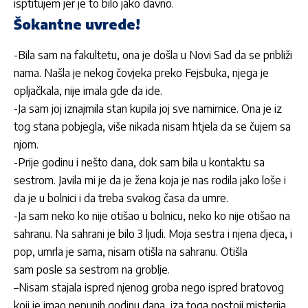
isptitujem jer je to bilo jako davno.
Šokantne uvrede!
-Bila sam na fakultetu, ona je došla u Novi Sad da se približi
nama. Našla je nekog čovjeka preko Fejsbuka, njega je
opljačkala, nije imala gde da ide.
-Ja sam joj iznajmila stan kupila joj sve namirnice. Ona je iz
tog stana pobjegla, više nikada nisam htjela da se čujem sa
njom.
-Prije godinu i nešto dana, dok sam bila u kontaktu sa
sestrom. Javila mi je da je žena koja je nas rodila jako loše i
da je u bolnici i da treba svakog časa da umre.
-Ja sam neko ko nije otišao u bolnicu, neko ko nije otišao na
sahranu. Na sahrani je bilo 3 ljudi. Moja sestra i njena djeca, i
pop, umrla je sama, nisam otišla na sahranu.
Otišla
sam posle sa sestrom na groblje.
–Nisam stajala ispred njenog groba nego ispred bratovog
koji je imao nepunih godinu dana, iza toga postoji misterija,