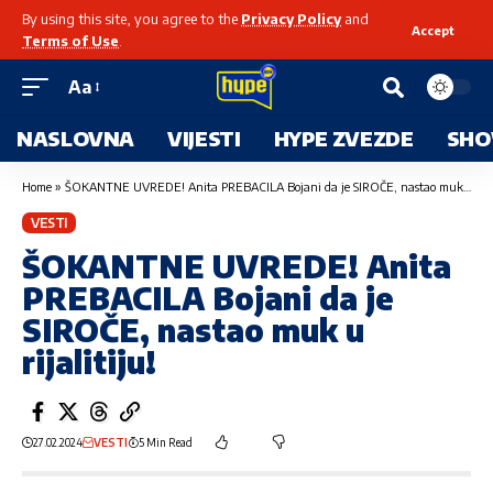
By using this site, you agree to the
Privacy Policy
and
Accept
Terms of Use
.
Aa
NASLOVNA
VIJESTI
HYPE ZVEZDE
SHO
Home
»
ŠOKANTNE UVREDE! Anita PREBACILA Bojani da je SIROČE, nastao muk u rijalitiju!
VESTI
ŠOKANTNE UVREDE! Anita
PREBACILA Bojani da je
SIROČE, nastao muk u
rijalitiju!
27.02.2024
VESTI
5 Min Read