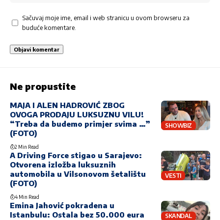
Sačuvaj moje ime, email i web stranicu u ovom browseru za
buduće komentare.
Ne propustite
MAJA I ALEN HADROVIĆ ZBOG
OVOGA PRODAJU LUKSUZNU VILU!
“Treba da budemo primjer svima …”
SHOWBIZ
(FOTO)
2 Min Read
A Driving Force stigao u Sarajevo:
Otvorena izložba luksuznih
automobila u Vilsonovom šetalištu
VESTI
(FOTO)
4 Min Read
Emina Jahović pokradena u
Istanbulu: Ostala bez 50.000 eura
SKANDAL