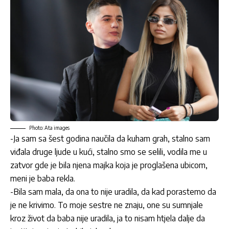
Photo: Ata images
-Ja sam sa šest godina naučila da kuham grah, stalno sam
viđala druge ljude u kući, stalno smo se selili, vodila me u
zatvor gde je bila njena majka koja je proglašena ubicom,
meni je baba rekla.
-Bila sam mala, da ona to nije uradila, da kad porastemo da
je ne krivimo. To moje sestre ne znaju, one su sumnjale
kroz život da baba nije uradila, ja to nisam htjela dalje da