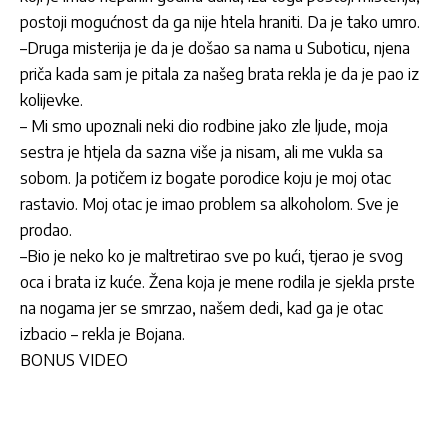
postoji mogućnost da ga nije htela hraniti. Da je tako umro.
–Druga misterija je da je došao sa nama u Suboticu, njena
priča kada sam je pitala za našeg brata rekla je da je pao iz
kolijevke.
– Mi smo upoznali neki dio rodbine jako zle ljude, moja
sestra je htjela da sazna više ja nisam, ali me vukla sa
sobom. Ja potičem iz bogate porodice koju je moj otac
rastavio. Moj otac je imao problem sa alkoholom. Sve je
prodao.
–Bio je neko ko je maltretirao sve po kući, tjerao je svog
oca i brata iz kuće. Žena koja je mene rodila je sjekla prste
na nogama jer se smrzao, našem dedi, kad ga je otac
izbacio – rekla je Bojana.
BONUS VIDEO