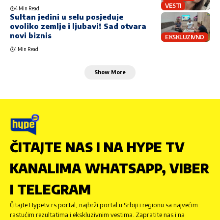
VESTI
4 Min Read
Sultan jedini u selu posjeduje
ovoliko zemlje i ljubavi! Sad otvara
novi biznis
EKSKLUZIVNO
1 Min Read
Show More
ČITAJTE NAS I NA HYPE TV
KANALIMA WHATSAPP, VIBER
I TELEGRAM
Čitajte Hypetv.rs portal, najbrži portal u Srbiji i regionu sa najvećim
rastućim rezultatima i ekskluzivnim vestima. Zapratite nas i na