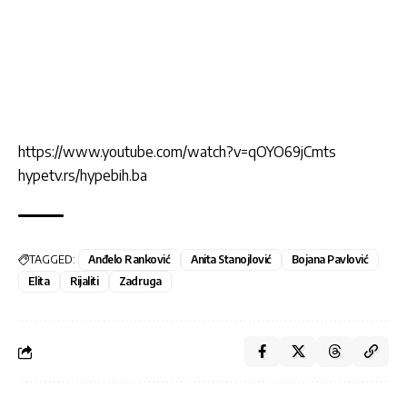
https://www.youtube.com/watch?v=qOYO69jCmts
hypetv.rs/hypebih.ba
TAGGED:
Anđelo Ranković
Anita Stanojlović
Bojana Pavlović
Elita
Rijaliti
Zadruga