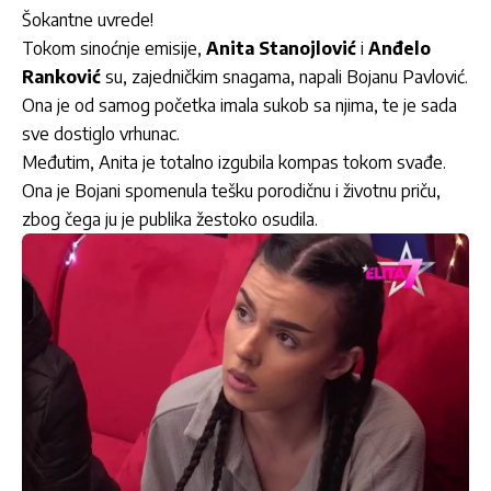
Šokantne uvrede!
Tokom sinoćnje emisije,
Anita Stanojlović
i
Anđelo
Ranković
su, zajedničkim snagama, napali Bojanu Pavlović.
Ona je od samog početka imala sukob sa njima, te je sada
sve dostiglo vrhunac.
Međutim, Anita je totalno izgubila kompas tokom svađe.
Ona je Bojani spomenula tešku porodičnu i životnu priču,
zbog čega ju je publika žestoko osudila.