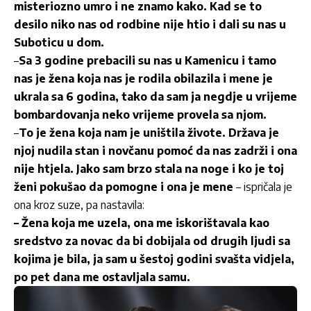
misteriozno umro i ne znamo kako. Kad se to
desilo niko nas od rodbine nije htio i dali su nas u
Suboticu u dom.
–
Sa 3 godine prebacili su nas u Kamenicu i tamo
nas je žena koja nas je rodila obilazila i mene je
ukrala sa 6 godina, tako da sam ja negdje u vrijeme
bombardovanja neko vrijeme provela sa njom.
–
To je žena koja nam je uništila živote. Država je
njoj nudila stan i novčanu pomoć da nas zadrži i ona
nije htjela. Jako sam brzo stala na noge i ko je toj
ženi pokušao da pomogne i ona je mene
– ispričala je
ona kroz suze, pa nastavila:
– Žena koja me uzela, ona me iskorištavala kao
sredstvo za novac da bi dobijala od drugih ljudi sa
kojima je bila, ja sam u šestoj godini svašta vidjela,
po pet dana me ostavljala samu.