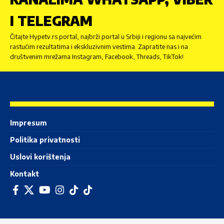
I TELEGRAM
Čitajte Hypetv.rs portal, najbrži portal u Srbiji i regionu sa najvećim
rastućim rezultatima i ekskluzivnim vestima. Zapratite nas i na
društvenim mrežama Instagram, Facebook, Threads, TikTok!
Impresum
Politika privatnosti
Uslovi korištenja
Kontakt