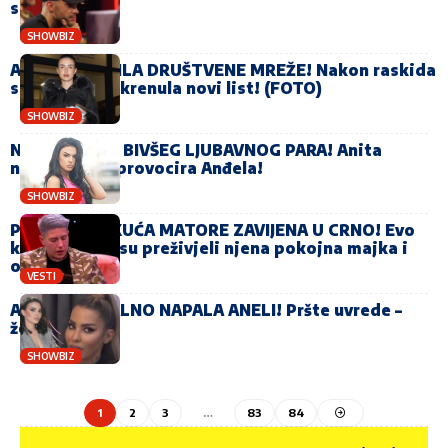
sačekušu!
SHOWBIZ
ANITA ZAPALILA DRUŠTVENE MREŽE! Nakon raskida
sa Anđelom okrenula novi list! (FOTO)
SHOWBIZ
NOVA DRAMA BIVŠEG LJUBAVNOG PARA! Anita
nastavila da provocira Anđela!
SHOWBIZ
PORODIČNA KUĆA MATORE ZAVIJENA U CRNO! Evo
kakav pakao su preživjeli njena pokojna majka i
otac
VESTI
ANITA BRUTALNO NAPALA ANELI! Pršte uvrede –
žestok sukob
SHOWBIZ
1
2
3
…
83
84