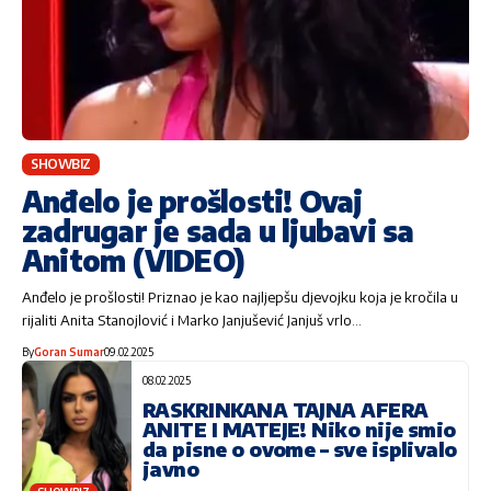
SHOWBIZ
Anđelo je prošlosti! Ovaj
zadrugar je sada u ljubavi sa
Anitom (VIDEO)
Anđelo je prošlosti! Priznao je kao najljepšu djevojku koja je kročila u
rijaliti Anita Stanojlović i Marko Janjušević Janjuš vrlo…
By
Goran Sumar
09.02.2025
08.02.2025
RASKRINKANA TAJNA AFERA
ANITE I MATEJE! Niko nije smio
da pisne o ovome – sve isplivalo
javno