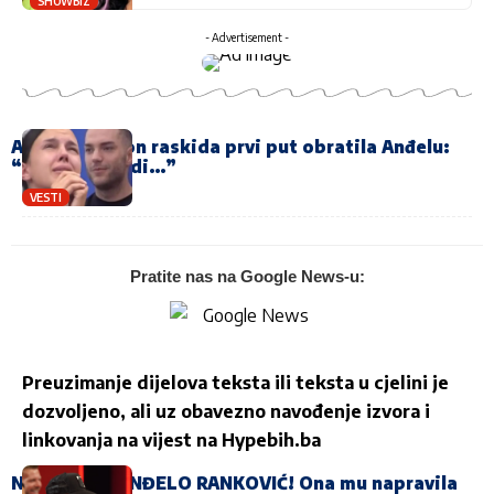
SHOWBIZ
- Advertisement -
Anita se nakon raskida prvi put obratila Anđelu:
“Nikad ne budi…”
VESTI
Pratite nas na Google News-u:
Preuzimanje dijelova teksta ili teksta u cjelini je
dozvoljeno, ali uz obavezno navođenje izvora i
linkovanja na vijest na
Hypebih.ba
NAPADNUT ANĐELO RANKOVIĆ! Ona mu napravila