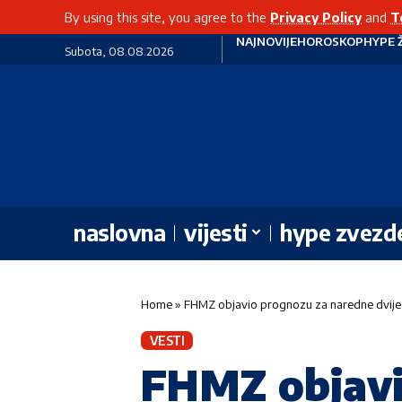
By using this site, you agree to the
Privacy Policy
and
T
NAJNOVIJE
HOROSKOP
HYPE 
Subota, 08.08.2026
naslovna
vijesti
hype zvezd
Home
»
FHMZ objavio prognozu za naredne dvije se
VESTI
FHMZ objavi