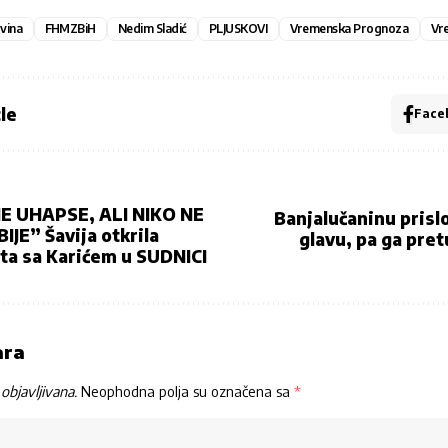
vina
FHMZBiH
Nedim Sladić
PLJUSKOVI
Vremenska Prognoza
Vr
le
Face
 UHAPSE, ALI NIKO NE
Banjalučaninu prislo
IJE” Šavija otkrila
glavu, pa ga pret
eta sa Karićem u SUDNICI
ara
objavljivana.
Neophodna polja su označena sa
*