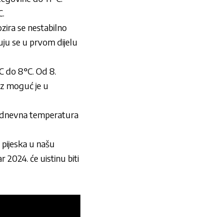
C.
zira se nestabilno
uju se u prvom dijelu
C do 8°C. Od 8.
az moguć je u
ša dnevna temperatura
 pijeska u našu
 2024. će uistinu biti