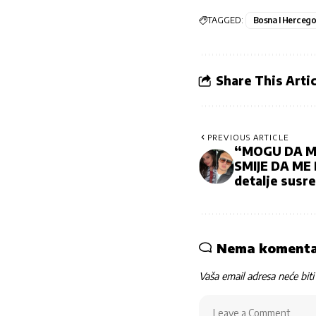
TAGGED:
Bosna I Hercego
Share This Artic
PREVIOUS ARTICLE
“MOGU DA ME
SMIJE DA ME B
detalje susr
Nema koment
Vaša email adresa neće biti 