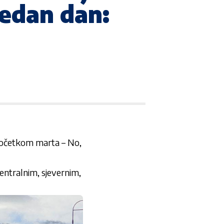
jedan dan:
i početkom marta – No,
centralnim, sjevernim,