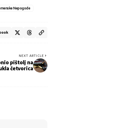
emenske Nepogode
book
NEXT ARTICLE
nio pištolj na
ukla četvorica