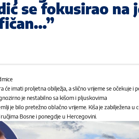
dić se fokusirao na 
ifičan…”
dmice
a će imati proljetna obilježja, a slično vrijeme se očekuje 
gnozirno je nestabilno sa kišom i pljuskovima
mlji je bilo pretežno oblačno vrijeme. Kiša je zabilježena u 
učjima Bosne i ponegdje u Hercegovini.