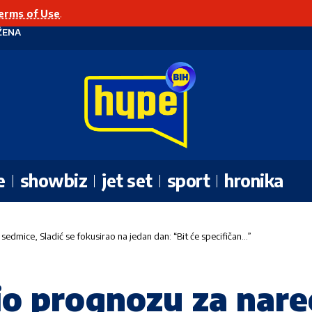
erms of Use
.
ŽENA
e
showbiz
jet set
sport
hronika
dmice, Sladić se fokusirao na jedan dan: “Bit će specifičan…”
o prognozu za nare