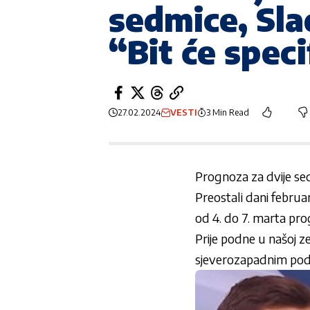
sedmice, Sla
“Bit će spec
27.02.2024
VESTI
3 Min Read
Prognoza za dvije se
Preostali dani februar
od 4. do 7. marta pro
Prije podne u našoj ze
sjeverozapadnim podr