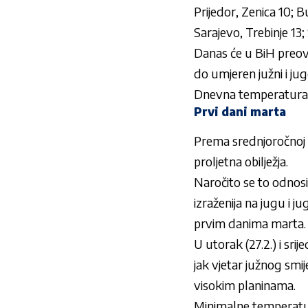
Prijedor, Zenica 10; B
Sarajevo, Trebinje 13;
Danas će u BiH preov
do umjeren južni i ju
Dnevna temperatura 
Prvi dani marta
Prema srednjoročno
proljetna obilježja.
Naročito se to odnosi 
izraženija na jugu i 
prvim danima marta.
U utorak (27.2.) i sr
jak vjetar južnog smi
visokim planinama.
Minimalne temperatur