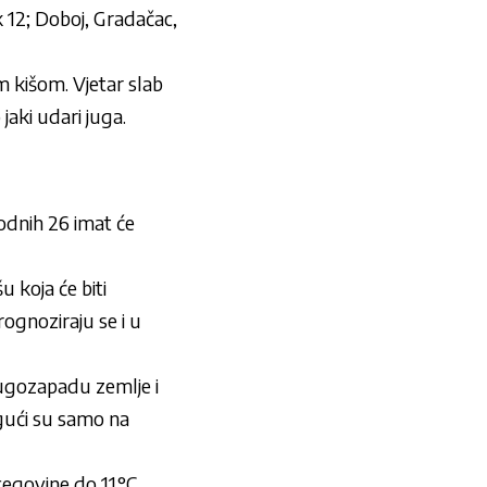
ik 12; Doboj, Gradačac,
 kišom. Vjetar slab
aki udari juga.
hodnih 26 imat će
u koja će biti
ognoziraju se i u
jugozapadu zemlje i
ogući su samo na
cegovine do 11°C.