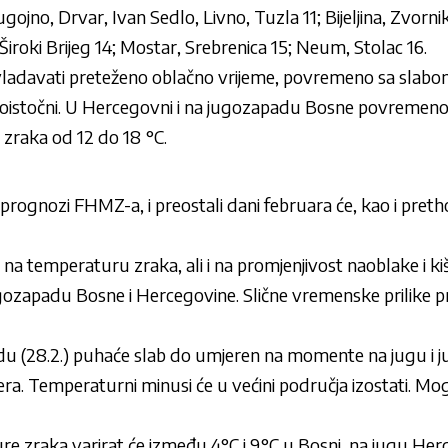
ugojno, Drvar, Ivan Sedlo, Livno, Tuzla 11; Bijeljina, Zvorn
 Široki Brijeg 14; Mostar, Srebrenica 15; Neum, Stolac 16.
ladavati preteženo oblačno vrijeme, povremeno sa slabom
goistočni. U Hercegovni i na jugozapadu Bosne povremeno j
zraka od 12 do 18 °C.
j prognozi FHMZ-a
, i preostali dani februara će, kao i pret
na temperaturu zraka, ali i na promjenjivost naoblake i kiš
jugozapadu Bosne i Hercegovine. Slične vremenske prilike pr
ijedu (28.2.) puhaće slab do umjeren na momente na jugu i 
jera. Temperaturni minusi će u većini područja izostati. M
e zraka varirat će između 4°C i 9°C u Bosni, na jugu Her