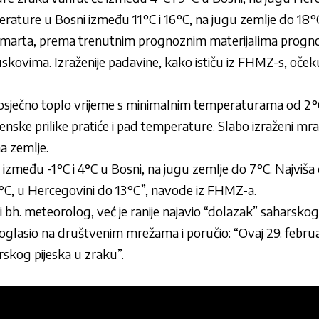
rature u Bosni između 11°C i 16°C, na jugu zemlje do 18°
. marta, prema trenutnim prognoznim materijalima progno
juskovima. Izraženije padavine, kako ističu iz FHMZ-s, oček
osječno toplo vrijeme s minimalnim temperaturama od 2°
enske prilike pratiće i pad temperature. Slabo izraženi mr
a zemlje.
 između -1°C i 4°C u Bosni, na jugu zemlje do 7°C. Najvi
°C, u Hercegovini do 13°C”, navode iz FHMZ-a.
i bh. meteorolog, već je ranije najavio “dolazak” saharskog
oglasio na društvenim mrežama i poručio: “Ovaj 29. februar
arskog pijeska u zraku”.