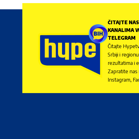
ČITAJTE NAS
KANALIMA W
TELEGRAM
Čitajte Hypetv
Srbiji i regio
rezultatima i 
Zapratite nas
Instagram, Fa