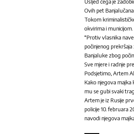
Usljed čega je zadobi
Ovih pet Banjalučana 
Tokom kriminalističke
okvirima i municijom.
“Protiv vlasnika nav
počinjenog prekršaja 
Banjaluke zbog počinje
Sve mjere i radnje p
Podsjetimo, Artem Ale
Kako njegova majka ka
mu se gubi svaki trag
Artem je iz Rusije pr
policije 10. februara
navodi njegova majka,