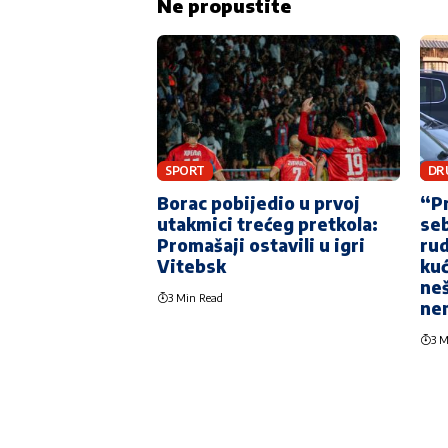
Ne propustite
SPORT
DR
Borac pobijedio u prvoj
“P
utakmici trećeg pretkola:
seb
Promašaji ostavili u igri
rud
Vitebsk
kuć
neš
3 Min Read
ne
3 M