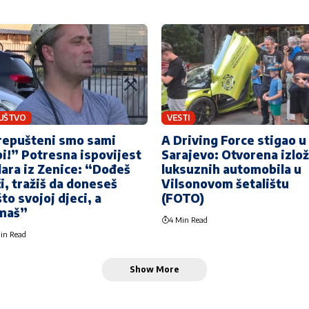
UŠTVO
VESTI
repušteni smo sami
A Driving Force stigao u
i!” Potresna ispovijest
Sarajevo: Otvorena izlo
ara iz Zenice: “Dođeš
luksuznih automobila u
i, tražiš da doneseš
Vilsonovom šetalištu
to svojoj djeci, a
(FOTO)
maš”
4 Min Read
in Read
Show More