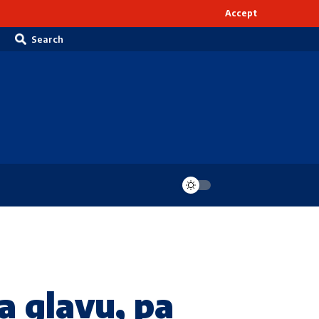
Accept
Search
a glavu, pa