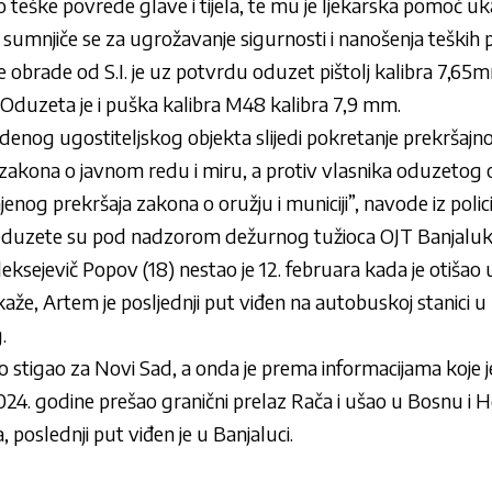
o teške povrede glave i tijela, te mu je ljekarska pomoć 
sumnjiče se za ugrožavanje sigurnosti i nanošenja teških 
 obrade od S.I. je uz potvrdu oduzet pištolj kalibra 7,65
 Oduzeta je i puška kalibra M48 kalibra 7,9 mm.
edenog ugostiteljskog objekta slijedi pokretanje prekrša
zakona o javnom redu i miru, a protiv vlasnika oduzetog or
nog prekršaja zakona o oružju i municiji”, navode iz polici
reduzete su pod nadzorom dežurnog tužioca OJT Banjaluk
ksejevič Popov (18) nestao je 12. februara kada je otišao 
že, Artem je posljednji put viđen na autobuskoj stanici u
.
vo stigao za Novi Sad, a onda je prema informacijama koje 
 2024. godine prešao granični prelaz Rača i ušao u Bosnu i
 poslednji put viđen je u Banjaluci.