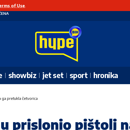
erms of Use
.
ŽENA
e
showbiz
jet set
sport
hronika
pa ga pretukla četvorica
 prislonio pištolj n