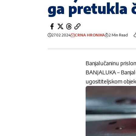
ga pretukla 
27.02.2024
CRNA HRONIKA
2 Min Read
Banjalučaninu prisloni
BANJALUKA –
Banjal
ugosititeljskom obje