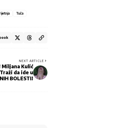
ijetnja
Tuča
book
NEXT ARTICLE
Miljana Kulić
Traži da ide u
LNIH BOLESTI!