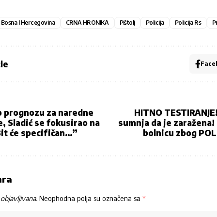
Bosna I Hercegovina
CRNA HRONIKA
Pištolj
Policija
Policija Rs
Pr
le
Face
 prognozu za naredne
HITNO TESTIRANJE! 
, Sladić se fokusirao na
sumnja da je zaražena! 
it će specifičan…”
bolnicu zbog PO
ara
objavljivana.
Neophodna polja su označena sa
*