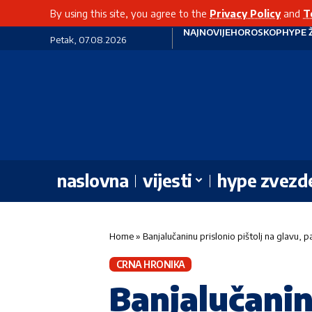
By using this site, you agree to the
Privacy Policy
and
T
NAJNOVIJE
HOROSKOP
HYPE 
Petak, 07.08.2026
naslovna
vijesti
hype zvezd
Home
»
Banjalučaninu prislonio pištolj na glavu, 
CRNA HRONIKA
Banjalučaninu