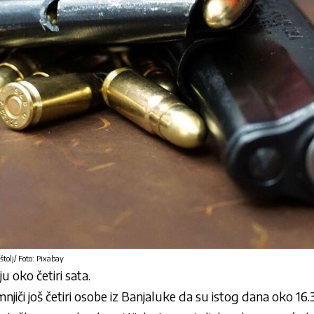
štolj/ Foto: Pixabay
u oko četiri sata.
jiči još četiri osobe iz Banjaluke da su istog dana oko 16.30 