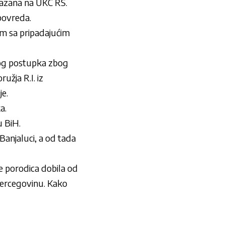
ukazana na UKC RS.
povreda.
mm sa pripadajućim
jnog postupka zbog
užja R.I. iz
je.
a.
u BiH.
Banjaluci
, a od tada
je porodica dobila od
 Hercegovinu. Kako