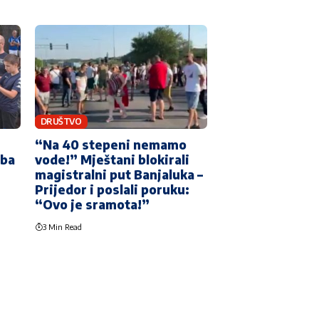
DRUŠTVO
“Na 40 stepeni nemamo
žba
vode!” Mještani blokirali
magistralni put Banjaluka –
Prijedor i poslali poruku:
“Ovo je sramota!”
3 Min Read