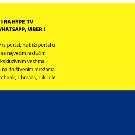
 I NA HYPE TV
HATSAPP, VIBER I
.rs portal, najbrži portal u
nu sa najvećim rastućim
ekskluzivnim vestima.
 i na društvenim mrežama
cebook, Threads, TikTok!