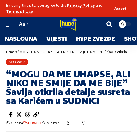
By using this site, you agree to the
Privacy Policy
and
Accept
Terms of Use
.
Aa
NASLOVNA
VIJESTI
HYPE ZVEZDE
SHO
Home
»
“MOGU DA ME UHAPSE, ALI NIKO NE SMIJE DA ME BIJE” Šavija otkrila detalje susreta sa Karićem u SUDNICI
SHOWBIZ
“MOGU DA ME UHAPSE, ALI
NIKO NE SMIJE DA ME BIJE”
Šavija otkrila detalje susreta
sa Karićem u SUDNICI
27.02.2024
SHOWBIZ
3 Min Read