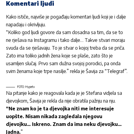
Komentari ljudi
Kako ističe, najviše je pogađaju komentari ljudi koji je i dalje
napadaju i okrivljuju.
“Koliko god ljudi govore da sam dosadna sa tim, da se to
ne rješava na Instagramu i tako dalje… Takve stvari moraju
svuda da se rješavaju. To je stvar o kojoj treba da se priča.
Zato ima toliko jadnih žena koje se plaše, zato što je
usamljen slučaj. Prvo sam dužna svojoj porodici, pa onda
svim ženama koje trpe nasilje.” rekla je Šavija za “Telegraf”.
FOTO: Hypetv
Na pitanje kako je reagovala kada je je Stefana vidjela sa
djevojkom, Šavija je rekla da nije obratila pažnju na nju.
“Ne znam ko je ta djevojka niti me interesuje
uopšte. Nisam nikada zagledala njegovu
djevojku… Iskreno. Znam da ima neku djevojku…
Jadna.
”