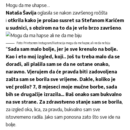
Mogu da me uhapse…
Nataša Šavija
oglasila se nakon završenog ročišta
i
otkrila kako je prošao susret sa
Stefanom Karićem
u sudnici, s obzirom na to da je vrlo brzo završeno
.
Foto: Printscreen Instagram/Ilustracija mogu da me hapse, ali ne da ne biju
“
Sada sam malo bolje, jer je sve krenulo na bolje.
Kao i eto moj izgled, koji.. Još tu treba malo da se
doradi, ali plašila sam se da ne ostane onako,
naravno. Vjerujem da će pravda biti zadovoljena
zašta sam se borila sve vrijeme. Dakle, koliko je
već prošlo? 7, 8 mjeseci moje mučne borbe, sada
bih se drugačije izrazila… Baš onako sam bukvalno
na sve strane. Za zdravstveno stanje sam se borila
,
za izgled oka, lica, za pravdu, bukvalno sam sve
istovremeno radila. Jako sam ponosna zato što sve ide na
bolje.