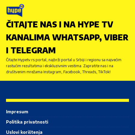
ČITAJTE NAS I NA HYPE TV
KANALIMA WHATSAPP, VIBER
I TELEGRAM
Čitajte Hypetv.rs portal, najbrži portal u Srbiji i regionu sa najvećim
rastućim rezultatima i ekskluzivnim vestima. Zapratite nas i na
društvenim mrežama Instagram, Facebook, Threads, TikTok!
Impresum
Politika privatnosti
Uslovi korištenja