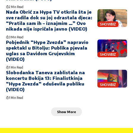
2 Min Read
Nada Obrić za Hype TV otkrila šta je
sve radila dok su joj odrastala djeca:
“Pratila sam ih – iznajmim …” Ovo
SHOWBIZ
nikada nije ispričala javno (VIDEO)
3 Min Read
Pobjednik “Hype Zvezda” napravio
spektakl u Bitolju: Publika pjevala
uglas sa Davidom Grujevskim
SHOWBIZ
(VIDEO)
1 Min Read
Slobodanka Taneva zablistala na
koncertu Bokija 13: Finalistkinja
“Hype Zvezda“ oduševila publiku
SHOWBIZ
(VIDEO)
1 Min Read
Show More