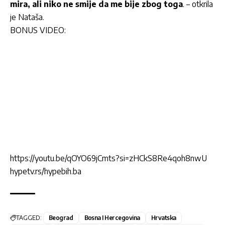
mira, ali niko ne smije da me bije zbog toga
. – otkrila
je Nataša.
BONUS VIDEO:
https://youtu.be/qOYO69jCmts?si=zHCkS8Re4qoh8nwU
hypetv.rs/hypebih.ba
TAGGED:
Beograd
Bosna I Hercegovina
Hrvatska