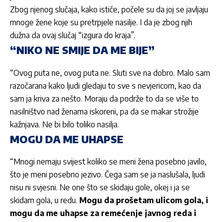
Zbog njenog slučaja, kako ističe, počele su da joj se javljaju
mnoge žene koje su pretrpjele nasilje. I da je zbog njih
dužna da ovaj slučaj “izgura do kraja”.
“NIKO NE SMIJE DA ME BIJE”
“Ovog puta ne, ovog puta ne. Sluti sve na dobro. Malo sam
razočarana kako ljudi gledaju to sve s nevjericom, kao da
sam ja kriva za nešto. Moraju da podrže to da se više to
nasilništvo nad ženama iskoreni, pa da se makar strožije
kažnjava. Ne bi bilo toliko nasilja.
MOGU DA ME UHAPSE
“Mnogi nemaju svijest koliko se meni žena posebno javilo,
što je meni posebno jezivo. Čega sam se ja naslušala, ljudi
nisu ni svjesni. Ne one što se skidaju gole, okej i ja se
skidam gola, u redu.
Mogu da prošetam ulicom gola, i
mogu da me uhapse za remećenje javnog reda i