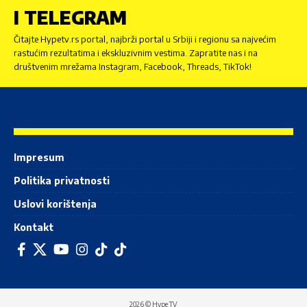
I TELEGRAM
Čitajte Hypetv.rs portal, najbrži portal u Srbiji i regionu sa najvećim
rastućim rezultatima i ekskluzivnim vestima. Zapratite nas i na
društvenim mrežama Instagram, Facebook, Threads, TikTok!
Impresum
Politika privatnosti
Uslovi korištenja
Kontakt
2026 © Hype TV