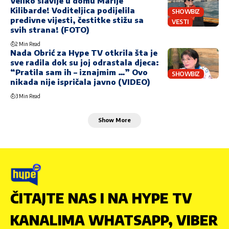
Veliko slavlje u domu Marije
Kilibarde! Voditeljica podijelila
SHOWBIZ
predivne vijesti, čestitke stižu sa
VESTI
svih strana! (FOTO)
2 Min Read
Nada Obrić za Hype TV otkrila šta je
sve radila dok su joj odrastala djeca:
“Pratila sam ih – iznajmim …” Ovo
SHOWBIZ
nikada nije ispričala javno (VIDEO)
3 Min Read
Show More
ČITAJTE NAS I NA HYPE TV
KANALIMA WHATSAPP, VIBER