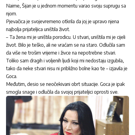
Naime, Šijan je u jednom momentu varao svoju suprugu sa
njom.
Pjevačica je svojevremeno otkrila da joj je upravo njena
najbolja prijateljica uništila život.
– Ta žena mi je uništila porodicu. U stvari, uništila mi je cijeli
život. Bilo je teško, ali ne vraćam se na staro. Odlučila sam
da više ne trošim vrijeme i živce na nepotrebne stvari.
Toliko sam dragih i voljenih ljudi koji mi nedostaju izgubila,
tako da neke stvari nisu ni približno bolne kao te – izjavila je
Goca.
Međutim, desio se neočekivani obrt situacije. Goca je ipak
smogla snage i odlučila da svojoj prijateljici oprosti sve.