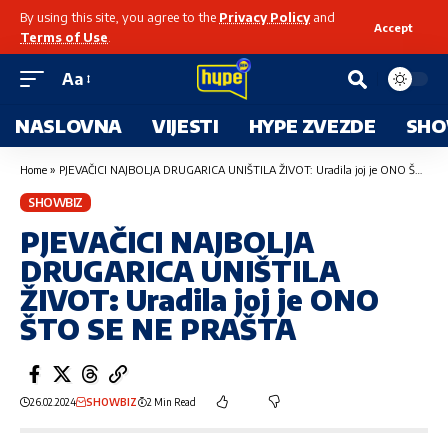
By using this site, you agree to the
Privacy Policy
and
Accept
Terms of Use
.
Aa
NASLOVNA
VIJESTI
HYPE ZVEZDE
SHO
Home
»
PJEVAČICI NAJBOLJA DRUGARICA UNIŠTILA ŽIVOT: Uradila joj je ONO ŠTO SE NE PRAŠTA
SHOWBIZ
PJEVAČICI NAJBOLJA
DRUGARICA UNIŠTILA
ŽIVOT: Uradila joj je ONO
ŠTO SE NE PRAŠTA
26.02.2024
SHOWBIZ
2 Min Read