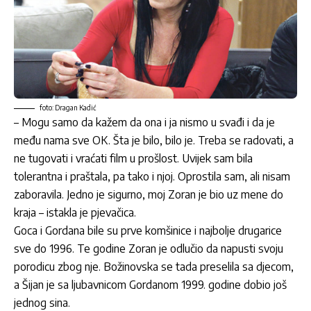
foto: Dragan Kadić
– Mogu samo da kažem da ona i ja nismo u svađi i da je
među nama sve OK. Šta je bilo, bilo je. Treba se radovati, a
ne tugovati i vraćati film u prošlost. Uvijek sam bila
tolerantna i praštala, pa tako i njoj. Oprostila sam, ali nisam
zaboravila. Jedno je sigurno, moj Zoran je bio uz mene do
kraja – istakla je pjevačica.
Goca i Gordana bile su prve komšinice i najbolje drugarice
sve do 1996. Te godine Zoran je odlučio da napusti svoju
porodicu zbog nje. Božinovska se tada preselila sa djecom,
a Šijan je sa ljubavnicom Gordanom 1999. godine dobio još
jednog sina.