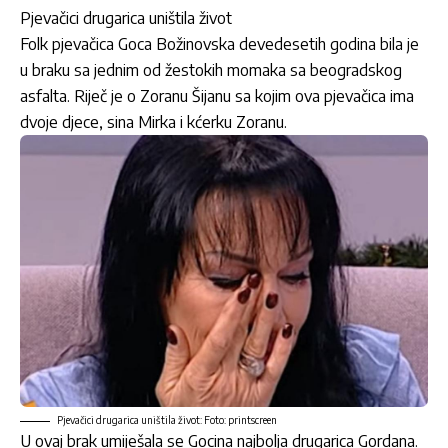
Pjevačici drugarica uništila život
Folk pjevačica
Goca Božinovska
devedesetih godina bila je
u braku sa jednim od žestokih momaka sa beogradskog
asfalta. Riječ je o
Zoranu Šijanu
sa kojim ova pjevačica ima
dvoje djece, sina Mirka i kćerku Zoranu.
Pjevačici drugarica uništila život: Foto: printscreen
U ovaj brak umiješala se Gocina najbolja drugarica Gordana.