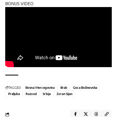
BONUS VIDEO
TAGGED:
Bosna I Hercegovina
Brak
Goca Božinovska
Preljuba
Razvod
Srbija
Zoran Sijan