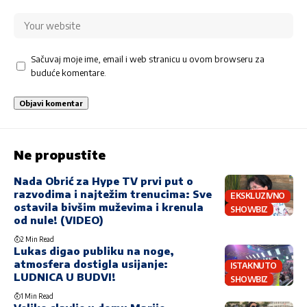
Sačuvaj moje ime, email i web stranicu u ovom browseru za
buduće komentare.
Ne propustite
Nada Obrić za Hype TV prvi put o
razvodima i najtežim trenucima: Sve
EKSKLUZIVNO
ostavila bivšim muževima i krenula
SHOWBIZ
od nule! (VIDEO)
2 Min Read
Lukas digao publiku na noge,
atmosfera dostigla usijanje:
ISTAKNUTO
LUDNICA U BUDVI!
SHOWBIZ
1 Min Read