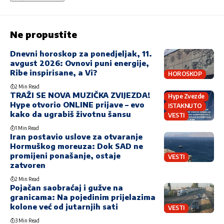
Ne propustite
Dnevni horoskop za ponedjeljak, 11.
avgust 2026: Ovnovi puni energije,
Ribe inspirisane, a Vi?
HOROSKOP
2 Min Read
TRAŽI SE NOVA MUZIČKA ZVIJEZDA!
Hype Zvezde
Hype otvorio ONLINE prijave – evo
ISTAKNUTO
kako da ugrabiš životnu šansu
VESTI
1 Min Read
Iran postavio uslove za otvaranje
Hormuškog moreuza: Dok SAD ne
promijeni ponašanje, ostaje
VESTI
zatvoren
2 Min Read
Pojačan saobraćaj i gužve na
granicama: Na pojedinim prijelazima
kolone već od jutarnjih sati
VESTI
3 Min Read