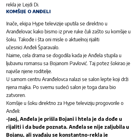
rekla je Lejdi Di.
KOMŠIJE O ANĐELI
Inače, ekipa Hype televizije uputila se direktno u
Aranđelovac kako bismo iz prve ruke čuli zašto su komšije u
šoku. Takođe i šta oni misle o aktuelnoj rijaliti
učesnici Anđeli Šparavalo.
Naime, cela drama se dogodila kada je Anđela stupila u
ljubavnu romansu sa Bojanom Pavlović. Taj potez šokirao je
najviše njene roditelje.
U samom centru Aranđelovca nalazi se salon lepte koji drži
njena majka. Po svemu sudeći salon je toga dana bio
zatvoren.
Komšije u šoku direktno za Hype televiziju progovorile o
Anđeli:
-Jaoj, Anđela je prišla Bojani i htela je da dođe u
rijaliti i da bude poznata. Anđela se nije zaljubila u
Bojanu, ali svađaju se konstantno-rekla je