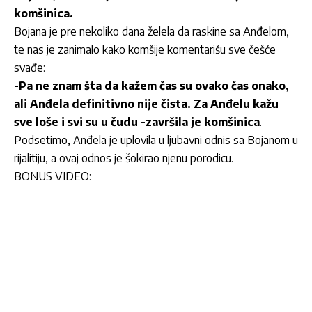
komšinica.
Bojana je pre nekoliko dana želela da raskine sa Anđelom,
te nas je zanimalo kako komšije komentarišu sve češće
svađe:
-Pa ne znam šta da kažem čas su ovako čas onako,
ali Anđela definitivno nije čista. Za Anđelu kažu
sve loše i svi su u čudu -završila je komšinica
.
Podsetimo, Anđela je uplovila u ljubavni odnis sa Bojanom u
rijalitiju, a ovaj odnos je šokirao njenu porodicu.
BONUS VIDEO: