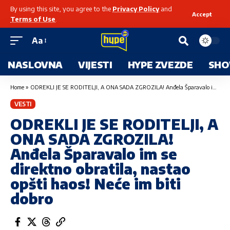
By using this site, you agree to the
Privacy Policy
and
Accept
Terms of Use
.
Aa
NASLOVNA
VIJESTI
HYPE ZVEZDE
SHO
Home
»
ODREKLI JE SE RODITELJI, A ONA SADA ZGROZILA! Anđela Šparavalo im se direktno obratila, nastao opšti haos! Neće im biti dobro
VESTI
ODREKLI JE SE RODITELJI, A
ONA SADA ZGROZILA!
Anđela Šparavalo im se
direktno obratila, nastao
opšti haos! Neće im biti
dobro