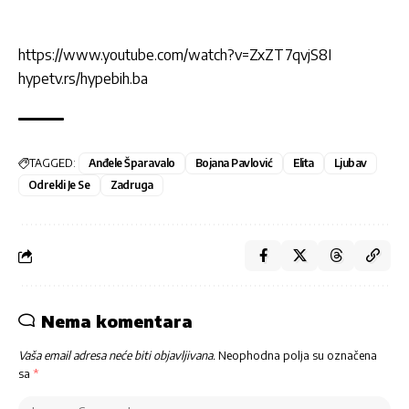
https://www.youtube.com/watch?v=ZxZT7qvjS8I
hypetv.rs/hypebih.ba
TAGGED:
Anđele Šparavalo
Bojana Pavlović
Elita
Ljubav
Odrekli Je Se
Zadruga
Nema komentara
Vaša email adresa neće biti objavljivana.
Neophodna polja su označena
sa
*