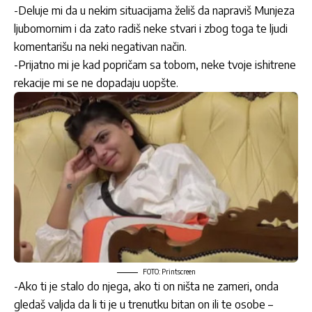
-Deluje mi da u nekim situacijama želiš da napraviš Munjeza
ljubomornim i da zato radiš neke stvari i zbog toga te ljudi
komentarišu na neki negativan način.
-Prijatno mi je kad popričam sa tobom, neke tvoje ishitrene
rekacije mi se ne dopadaju uopšte.
FOTO: Printscreen
-Ako ti je stalo do njega, ako ti on ništa ne zameri, onda
gledaš valjda da li ti je u trenutku bitan on ili te osobe –