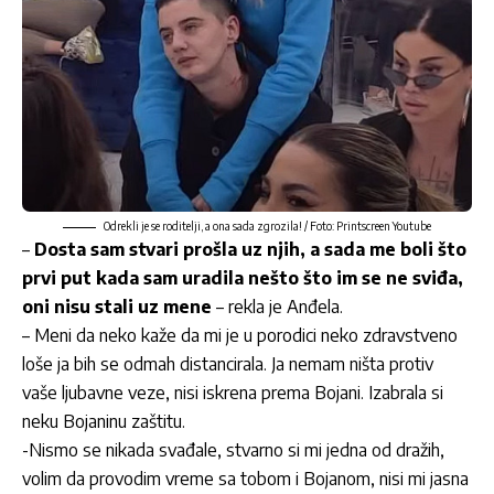
Odrekli je se roditelji, a ona sada zgrozila! / Foto: Printscreen Youtube
–
Dosta sam stvari prošla uz njih, a sada me boli što
prvi put kada sam uradila nešto što im se ne sviđa,
oni nisu stali uz mene
– rekla je Anđela.
– Meni da neko kaže da mi je u porodici neko zdravstveno
loše ja bih se odmah distancirala. Ja nemam ništa protiv
vaše ljubavne veze, nisi iskrena prema Bojani. Izabrala si
neku Bojaninu zaštitu.
-Nismo se nikada svađale, stvarno si mi jedna od dražih,
volim da provodim vreme sa tobom i Bojanom, nisi mi jasna