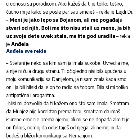
u odnosu sa porodicom. Ako kažeš da ti je toliko teško,
čudno mi je kako se posle par sati smeješ – rekla je Lejdi Di.
–
Meni je jako lepo sa Bojanom, ali me pogađaju
stvari od njih. Boli me što nisu stali uz mene, ja bih
uz svoje dete uvek stala, ma šta god uradila
– rekla
je
Anđela
.
Anđela sve rekla
– Stefani je neko sa kim sam ja imala sukobe. Uvredila me,
a nije ni čula drugu stranu. Ti očigledno nisi bila upućena u
moju komunikaciju sa Danijelom, ja nisam znala kada smo
on i ja bili bliski da je on to radio sa tobom. Bila si mi toliko
antipatična i arogantna.
-Nisi mi dozvolila da ti kažem ono što sam imala. Smatram
da Munjez nije korektan prema tebi, smatram da imaš
iskrene emocije prema njemu, ali mi se ne dopada ako ti je
on fokus, nemoj da odustaješ od njega, ali nemoj ni da
budeš u bližoj komunikaciji sa Nemanjom.