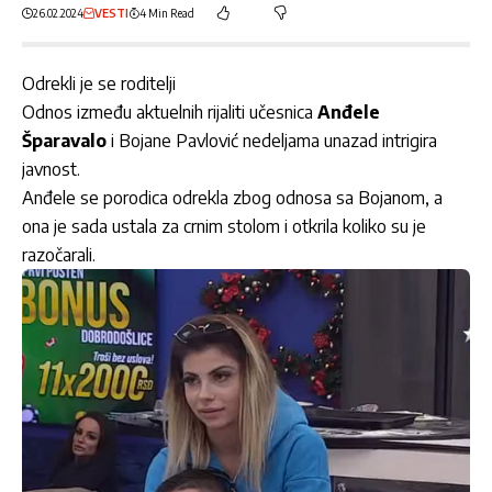
26.02.2024
VESTI
4 Min Read
Odrekli je se roditelji
Odnos između aktuelnih rijaliti učesnica
Anđele
Šparavalo
i Bojane Pavlović nedeljama unazad intrigira
javnost.
Anđele se porodica odrekla zbog odnosa sa Bojanom, a
ona je sada ustala za crnim stolom i otkrila koliko su je
razočarali.