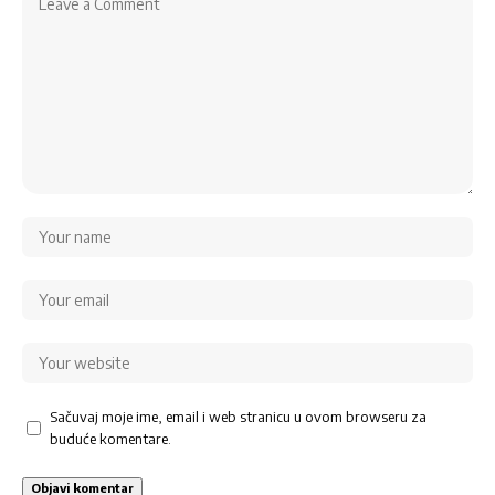
Sačuvaj moje ime, email i web stranicu u ovom browseru za
buduće komentare.