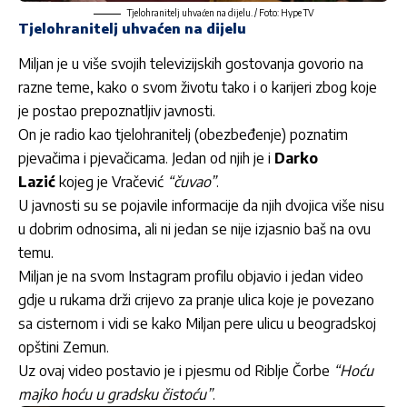
Tjelohranitelj uhvaćen na dijelu. / Foto: Hype TV
Tjelohranitelj uhvaćen na dijelu
Miljan je u više svojih televizijskih gostovanja govorio na
razne teme, kako o svom životu tako i o karijeri zbog koje
je postao prepoznatljiv javnosti.
On je radio kao tjelohranitelj (obezbeđenje) poznatim
pjevačima i pjevačicama. Jedan od njih je i
Darko
Lazić
kojeg je Vračević
“čuvao”
.
U javnosti su se pojavile informacije da njih dvojica više nisu
u dobrim odnosima, ali ni jedan se nije izjasnio baš na ovu
temu.
Miljan je na svom Instagram profilu objavio i jedan video
gdje u rukama drži crijevo za pranje ulica koje je povezano
sa cisternom i vidi se kako Miljan pere ulicu u beogradskoj
opštini Zemun.
Uz ovaj video postavio je i pjesmu od Riblje Čorbe
“Hoću
majko hoću u gradsku čistoću”
.