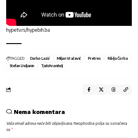
hypetv.rs/hypebih.ba
TAGGED:
Darko Lazić
Miljan Vračević
Pretres
Riblja Čorba
Stefan Usiljanin
Tjelohranitelj
Nema komentara
Vaša email adresa neće biti objavljivana.
Neophodna polja su označena
sa
*