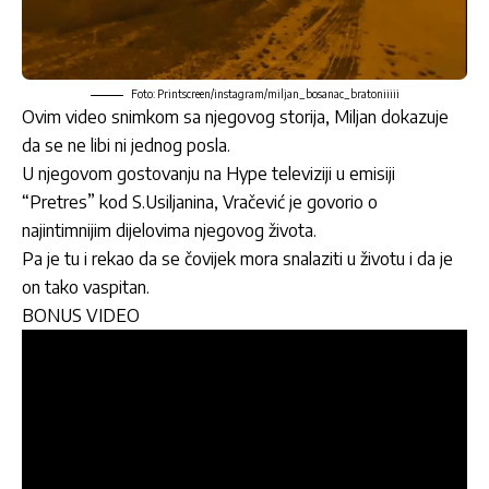
Foto: Printscreen/instagram/miljan_bosanac_bratoniiiii
Ovim video snimkom sa njegovog storija, Miljan dokazuje
da se ne libi ni jednog posla.
U njegovom gostovanju na Hype televiziji u emisiji
“Pretres” kod S.Usiljanina, Vračević je govorio o
najintimnijim dijelovima njegovog života.
Pa je tu i rekao da se čovijek mora snalaziti u životu i da je
on tako vaspitan.
BONUS VIDEO