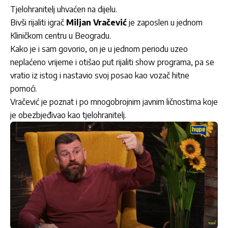
Tjelohranitelj uhvaćen na dijelu.
Bivši rijaliti igrač
Miljan Vračević
je zaposlen u jednom
Kliničkom centru u Beogradu.
Kako je i sam govorio, on je u jednom periodu uzeo
neplaćeno vrijeme i otišao put rijaliti show programa, pa se
vratio iz istog i nastavio svoj posao kao vozač hitne
pomoći.
Vračević je poznat i po mnogobrojnim javnim ličnostima koje
je obezbjeđivao kao tjelohranitelj.