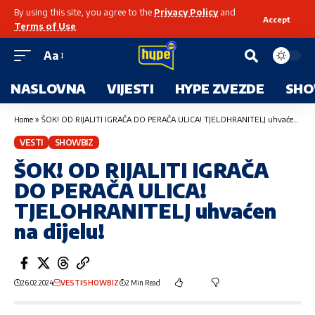
By using this site, you agree to the
Privacy Policy
and
Accept
Terms of Use
.
Aa
NASLOVNA
VIJESTI
HYPE ZVEZDE
SHO
Home
»
ŠOK! OD RIJALITI IGRAČA DO PERAČA ULICA! TJELOHRANITELJ uhvaćen na dijelu!
VESTI
SHOWBIZ
ŠOK! OD RIJALITI IGRAČA
DO PERAČA ULICA!
TJELOHRANITELJ uhvaćen
na dijelu!
26.02.2024
VESTI
SHOWBIZ
2 Min Read