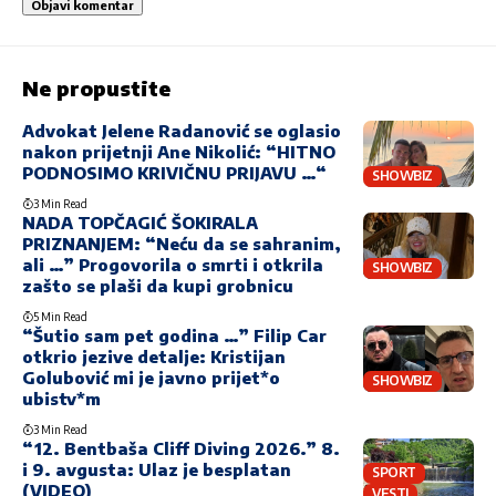
Ne propustite
Advokat Jelene Radanović se oglasio
nakon prijetnji Ane Nikolić: “HITNO
PODNOSIMO KRIVIČNU PRIJAVU …“
SHOWBIZ
3 Min Read
NADA TOPČAGIĆ ŠOKIRALA
PRIZNANJEM: “Neću da se sahranim,
ali …” Progovorila o smrti i otkrila
SHOWBIZ
zašto se plaši da kupi grobnicu
5 Min Read
“Šutio sam pet godina …” Filip Car
otkrio jezive detalje: Kristijan
Golubović mi je javno prijet*o
SHOWBIZ
ubistv*m
3 Min Read
“12. Bentbaša Cliff Diving 2026.” 8.
i 9. avgusta: Ulaz je besplatan
SPORT
(VIDEO)
VESTI