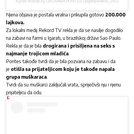
A post shared by GEOVANA PONTES (@giihpontess_041)
Njena objava je postala viralna i prikupila gotovo
200.000
lajkova.
Za lokalni medij Rekord TV rekla je da se nasilje dogodilo
na zabavi na farmi u Igarati, u brazilskoj državi Sao Paulo.
Rekla je da je bila
drogirana i prisiljena na seks s
najmanje trojicom mladića
.
Pontes takođe tvrdi da je bila pozvana na zabavu i da
je
otišla sa prijateljicom koju je takođe napala
grupa muškaraca
.
Tvrdi da su muškarci zaključali vrata, spriječivši nju i njenu
prijateljicu da odu.