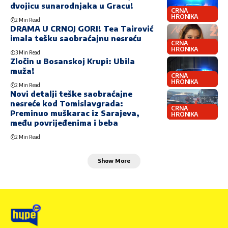
dvojicu sunarodnjaka u Gracu!
CRNA
HRONIKA
2 Min Read
DRAMA U CRNOJ GORI! Tea Tairović
imala tešku saobraćajnu nesreću
CRNA
HRONIKA
3 Min Read
Zločin u Bosanskoj Krupi: Ubila
muža!
CRNA
HRONIKA
2 Min Read
Novi detalji teške saobraćajne
nesreće kod Tomislavgrada:
CRNA
Preminuo muškarac iz Sarajeva,
HRONIKA
među povrijeđenima i beba
2 Min Read
Show More