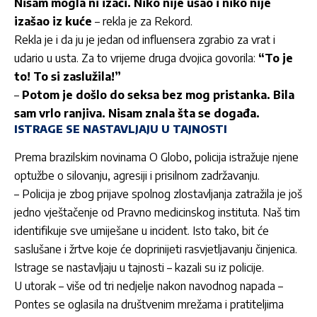
Nisam mogla ni izaći. Niko nije ušao i niko nije
izašao iz kuće
– rekla je za Rekord.
Rekla je i da ju je jedan od influensera zgrabio za vrat i
udario u usta. Za to vrijeme druga dvojica govorila:
“To je
to! To si zaslužila!”
–
Potom je došlo do seksa bez mog pristanka. Bila
sam vrlo ranjiva. Nisam znala šta se događa.
ISTRAGE SE NASTAVLJAJU U TAJNOSTI
Prema brazilskim novinama O Globo, policija istražuje njene
optužbe o silovanju, agresiji i prisilnom zadržavanju.
– Policija je zbog prijave spolnog zlostavljanja zatražila je još
jedno vještačenje od Pravno medicinskog instituta. Naš tim
identifikuje sve umiješane u incident. Isto tako, bit će
saslušane i žrtve koje će doprinijeti rasvjetljavanju činjenica.
Istrage se nastavljaju u tajnosti – kazali su iz policije.
U utorak – više od tri nedjelje nakon navodnog napada –
Pontes se oglasila na društvenim mrežama i pratiteljima