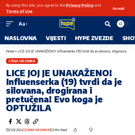
By using this site, you agree to the
Privacy Policy
and
Accept
Terms of Use
.
Aa
NASLOVNA
VIJESTI
HYPE ZVEZDE
SHO
Home
»
LICE JOJ JE UNAKAŽENO! Influenserka (19) tvrdi da je silovana, drogirana i pretučena! Evo koga je OPTUŽILA
CRNA HRONIKA
LICE JOJ JE UNAKAŽENO!
Influenserka (19) tvrdi da je
silovana, drogirana i
pretučena! Evo koga je
OPTUŽILA
23.02.2024
CRNA HRONIKA
3 Min Read