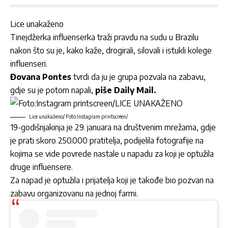
Lice unakaženo
Tinejdžerka influenserka
traži pravdu na sudu u Brazilu
nakon što su je, kako kaže, drogirali, silovali i istukli kolege
influenseri.
Đovana Pontes
tvrdi da ju je grupa pozvala na zabavu,
gdje su je potom napali,
piše Daily Mail.
Lice unakaženo/ Foto:Instagram printscreen/
19-godišnjakinja je 29. januara na društvenim mrežama, gdje
je prati skoro 250.000 pratitelja, podijelila fotografije na
kojima se vide povrede nastale u napadu za koji je optužila
druge influensere.
Za napad je optužila i prijatelja koji je takođe bio pozvan na
zabavu organizovanu na jednoj farmi.