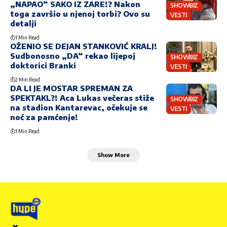
„NAPAO“ SAKO IZ ZARE!? Nakon
SHOWBIZ
toga završio u njenoj torbi? Ovo su
VESTI
detalji
1 Min Read
OŽENIO SE DEJAN STANKOVIĆ KRALJ!
Sudbonosno „DA“ rekao lijepoj
SHOWBIZ
doktorici Branki
VESTI
2 Min Read
DA LI JE MOSTAR SPREMAN ZA
SPEKTAKL?! Aca Lukas večeras stiže
SHOWBIZ
na stadion Kantarevac, očekuje se
VESTI
noć za pamćenje!
1 Min Read
Show More