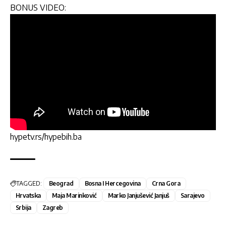
BONUS VIDEO:
hypetv.rs/hypebih.ba
TAGGED:
Beograd
Bosna I Hercegovina
Crna Gora
Hrvatska
Maja Marinković
Marko Janjušević Janjuš
Sarajevo
Srbija
Zagreb