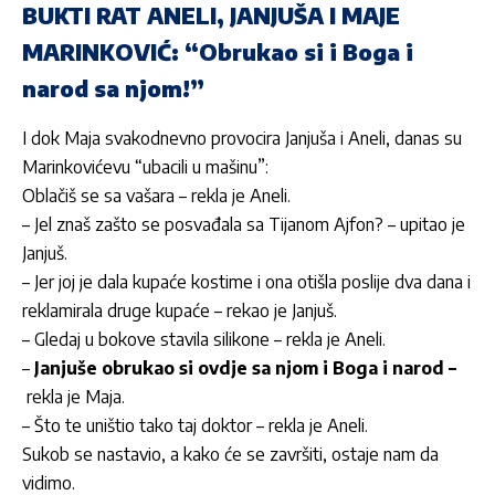
BUKTI RAT ANELI, JANJUŠA I MAJE
MARINKOVIĆ: “Obrukao si i Boga i
narod sa njom!”
I dok Maja svakodnevno provocira Janjuša i Aneli, danas su
Marinkovićevu “ubacili u mašinu”:
Oblačiš se sa vašara – rekla je Aneli.
– Jel znaš zašto se posvađala sa Tijanom Ajfon? – upitao je
Janjuš.
– Jer joj je dala kupaće kostime i ona otišla poslije dva dana i
reklamirala druge kupaće – rekao je Janjuš.
– Gledaj u bokove stavila silikone – rekla je Aneli.
–
Janjuše obrukao si ovdje sa njom i Boga i narod –
rekla je Maja.
– Što te uništio tako taj doktor – rekla je Aneli.
Sukob se nastavio, a kako će se završiti, ostaje nam da
vidimo.