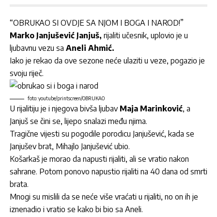
“OBRUKAO SI OVDJE SA NJOM I BOGA I NAROD!”
Marko Janjušević Janjuš
,
rijaliti učesnik, uplovio je u
ljubavnu vezu sa
Aneli Ahmić
.
Iako je rekao da ove sezone neće ulaziti u veze, pogazio je
svoju riječ.
foto: youtube/printscreen/OBRUKAO
U rijalitiju je i njegova bivša ljubav
Maja Marinković
, a
Janjuš se čini se, lijepo snalazi među njima.
Tragične vijesti su pogodile porodicu Janjušević, kada se
Janjušev brat, Mihajlo Janjušević ubio.
Košarkaš je morao da napusti rijaliti, ali se vratio nakon
sahrane. Potom ponovo napustio rijaliti na 40 dana od smrti
brata.
Mnogi su mislili da se neće više vraćati u rijaliti, no on ih je
iznenadio i vratio se kako bi bio sa Aneli.