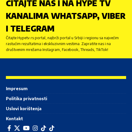
ČITAJTE NAS I NA HYPE TV
KANALIMA WHATSAPP, VIBER
I TELEGRAM
Čitajte Hypetv.rs portal, najbrži portal u Srbiji i regionu sa najvećim
rastućim rezultatima i ekskluzivnim vestima. Zapratite nas i na
društvenim mrežama Instagram, Facebook, Threads, TikTok!
Impresum
Politika privatnosti
Uslovi korištenja
Kontakt