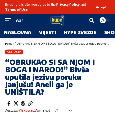
By using this site, you agree to the
Privacy Policy
and
Accept
Terms of Use
.
Aa
NASLOVNA
VIJESTI
HYPE ZVEZDE
SHO
Home
»
“OBRUKAO SI SA NJOM I BOGA I NAROD!” Bivša uputila jezivu poruku Janjušu! Aneli ga je UNIŠTILA?
SHOWBIZ
“OBRUKAO SI SA NJOM I
BOGA I NAROD!” Bivša
uputila jezivu poruku
Janjušu! Aneli ga je
UNIŠTILA?
23.02.2024
SHOWBIZ
2 Min Read