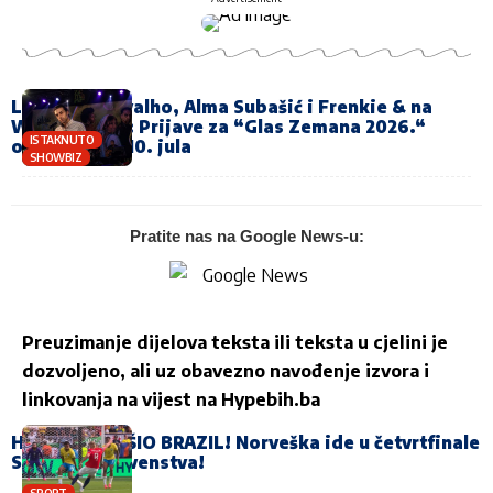
Lúcia de Carvalho, Alma Subašić i Frenkie & na
WMF ZEMAN: Prijave za “Glas Zemana 2026.“
ISTAKNUTO
otvorene do 10. jula
SHOWBIZ
Pratite nas na Google News-u:
Preuzimanje dijelova teksta ili teksta u cjelini je
dozvoljeno, ali uz obavezno navođenje izvora i
linkovanja na vijest na
Hypebih.ba
HALAND SRUŠIO BRAZIL! Norveška ide u četvrtfinale
Svjetskog prvenstva!
SPORT