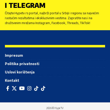
I TELEGRAM
Čitajte Hypetv.rs portal, najbrži portal u Srbiji i regionu sa najvećim
rastućim rezultatima i ekskluzivnim vestima. Zapratite nas i na
društvenim mrežama Instagram, Facebook, Threads, TikTok!
Impresum
Politika privatnosti
Uslovi korištenja
Kontakt
2026 © Hype TV