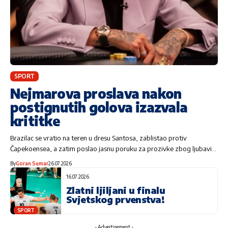
SPORT
Nejmarova proslava nakon
postignutih golova izazvala
krititke
Brazilac se vratio na teren u dresu Santosa, zablistao protiv
Čapekoensea, a zatim poslao jasnu poruku za prozivke zbog ljubavi…
By
Goran Sumar
26.07.2026
16.07.2026
Zlatni ljiljani u finalu
Svjetskog prvenstva!
SPORT
- Advertisement -