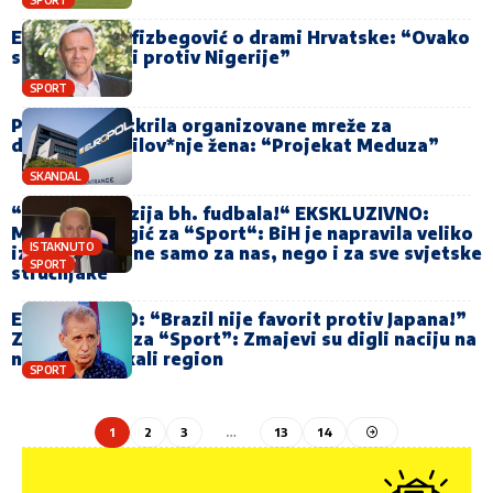
Emir Hadžihafizbegović o drami Hrvatske: “Ovako
su BiH pokrali protiv Nigerije”
SPORT
Policija razotkrila organizovane mreže za
drogir*nje i silov*nje žena: “Projekat Meduza”
SKANDAL
“Nova dimenzija bh. fudbala!“ EKSKLUZIVNO:
Mirsad Fazlagić za “Sport“: BiH je napravila veliko
ISTAKNUTO
iznenađenje, ne samo za nas, nego i za sve svjetske
SPORT
stručnjake
EKSKLUZIVNO: “Brazil nije favorit protiv Japana!”
Zijad Švrakić za “Sport”: Zmajevi su digli naciju na
noge i uzburkali region
SPORT
1
2
3
…
13
14